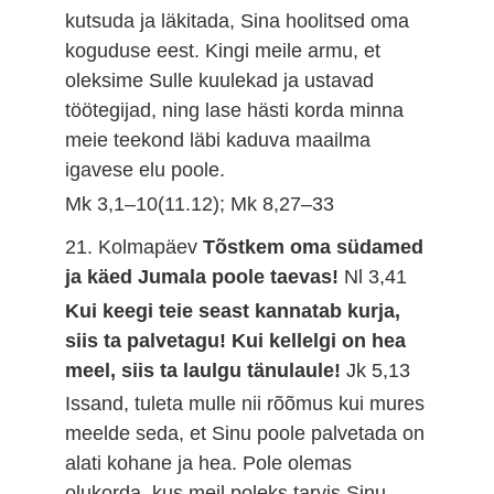
kutsuda ja läkitada, Sina hoolitsed oma
koguduse eest. Kingi meile armu, et
oleksime Sulle kuulekad ja ustavad
töötegijad, ning lase hästi korda minna
meie teekond läbi kaduva maailma
igavese elu poole.
Mk 3,1–10(11.12); Mk 8,27–33
21. Kolmapäev
Tõstkem oma südamed
ja käed Jumala poole taevas!
Nl 3,41
Kui keegi teie seast kannatab kurja,
siis ta palvetagu! Kui kellelgi on hea
meel, siis ta laulgu tänulaule!
Jk 5,13
Issand, tuleta mulle nii rõõmus kui mures
meelde seda, et Sinu poole palvetada on
alati kohane ja hea. Pole olemas
olukorda, kus meil poleks tarvis Sinu