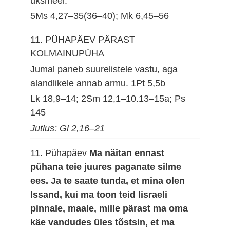
üksmeel.
5Ms 4,27–35(36–40); Mk 6,45–56
11. PÜHAPÄEV PÄRAST
KOLMAINUPÜHA
Jumal paneb suurelistele vastu, aga
alandlikele annab armu.
1Pt 5,5b
Lk 18,9–14; 2Sm 12,1–10.13–15a; Ps
145
Jutlus: Gl 2,16–21
11. Pühapäev
Ma näitan ennast
pühana teie juures paganate silme
ees. Ja te saate tunda, et mina olen
Issand, kui ma toon teid Iisraeli
pinnale, maale, mille pärast ma oma
käe vandudes üles tõstsin, et ma