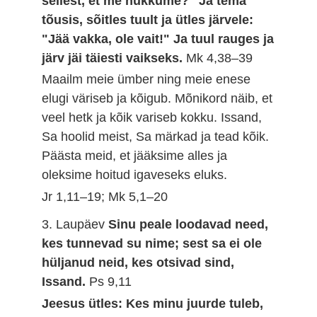
sellest, et me hukkume?" Ja tema
tõusis, sõitles tuult ja ütles järvele:
"Jää vakka, ole vait!" Ja tuul rauges ja
järv jäi täiesti vaikseks.
Mk 4,38–39
Maailm meie ümber ning meie enese
elugi väriseb ja kõigub. Mõnikord näib, et
veel hetk ja kõik variseb kokku. Issand,
Sa hoolid meist, Sa märkad ja tead kõik.
Päästa meid, et jääksime alles ja
oleksime hoitud igaveseks eluks.
Jr 1,11–19; Mk 5,1–20
3. Laupäev
Sinu peale loodavad need,
kes tunnevad su nime; sest sa ei ole
hüljanud neid, kes otsivad sind,
Issand.
Ps 9,11
Jeesus ütles: Kes minu juurde tuleb,