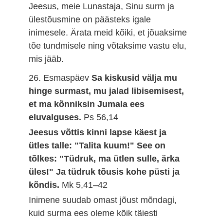
Jeesus, meie Lunastaja, Sinu surm ja
ülestõusmine on päästeks igale
inimesele. Ärata meid kõiki, et jõuaksime
tõe tundmisele ning võtaksime vastu elu,
mis jääb.
26. Esmaspäev
Sa kiskusid välja mu
hinge surmast, mu jalad libisemisest,
et ma kõnniksin Jumala ees
eluvalguses.
Ps 56,14
Jeesus võttis kinni lapse käest ja
ütles talle: "Talita kuum!" See on
tõlkes: "Tüdruk, ma ütlen sulle, ärka
üles!" Ja tüdruk tõusis kohe püsti ja
kõndis.
Mk 5,41–42
Inimene suudab omast jõust mõndagi,
kuid surma ees oleme kõik täiesti