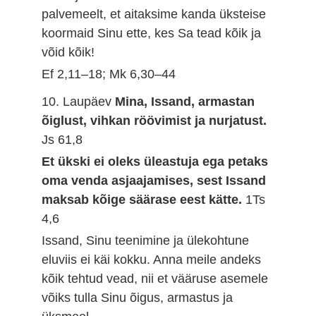
palvemeelt, et aitaksime kanda üksteise
koormaid Sinu ette, kes Sa tead kõik ja
võid kõik!
Ef 2,11–18; Mk 6,30–44
10. Laupäev
Mina, Issand, armastan
õiglust, vihkan röövimist ja nurjatust.
Js 61,8
Et ükski ei oleks üleastuja ega petaks
oma venda asjaajamises, sest Issand
maksab kõige säärase eest kätte.
1Ts
4,6
Issand, Sinu teenimine ja ülekohtune
eluviis ei käi kokku. Anna meile andeks
kõik tehtud vead, nii et vääruse asemele
võiks tulla Sinu õigus, armastus ja