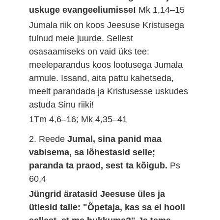
uskuge evangeeliumisse!
Mk 1,14–15
Jumala riik on koos Jeesuse Kristusega
tulnud meie juurde. Sellest
osasaamiseks on vaid üks tee:
meeleparandus koos lootusega Jumala
armule. Issand, aita pattu kahetseda,
meelt parandada ja Kristusesse uskudes
astuda Sinu riiki!
1Tm 4,6–16; Mk 4,35–41
2. Reede
Jumal, sina panid maa
vabisema, sa lõhestasid selle;
paranda ta praod, sest ta kõigub.
Ps
60,4
Jüngrid äratasid Jeesuse üles ja
ütlesid talle: "Õpetaja, kas sa ei hooli