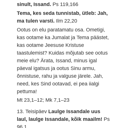
sinult, Issand.
Ps 119,166
Tema, kes seda tunnistab, ütleb: Jah,
ma tulen varsti.
Ilm 22,20
Ootus on elu paratamatu osa. Ometigi,
kas ootame ka Jumalat ja Tema päästet,
kas ootame Jeesuse Kristuse
taastulemist? Kuidas mõjutab see ootus
meie elu? Ärata, Issand, minus igal
päeval igatsus ja ootus Sinu armu,
õnnistuse, rahu ja valguse järele. Jah,
need, kes Sind ootavad, ei pea iialgi
pettuma!
Mt 23,1–12; Mk 7,1–23
13. Teisipäev
Laulge Issandale uus
laul, laulge Issandale, kõik maailm!
Ps
96,1