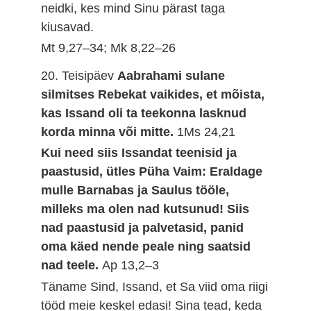
neidki, kes mind Sinu pärast taga
kiusavad.
Mt 9,27–34; Mk 8,22–26
20. Teisipäev
Aabrahami sulane
silmitses Rebekat vaikides, et mõista,
kas Issand oli ta teekonna lasknud
korda minna või mitte.
1Ms 24,21
Kui need siis Issandat teenisid ja
paastusid, ütles Püha Vaim: Eraldage
mulle Barnabas ja Saulus tööle,
milleks ma olen nad kutsunud! Siis
nad paastusid ja palvetasid, panid
oma käed nende peale ning saatsid
nad teele.
Ap 13,2–3
Täname Sind, Issand, et Sa viid oma riigi
tööd meie keskel edasi! Sina tead, keda