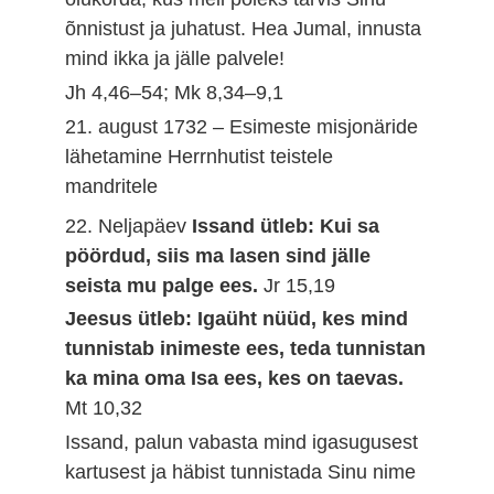
õnnistust ja juhatust. Hea Jumal, innusta
mind ikka ja jälle palvele!
Jh 4,46–54; Mk 8,34–9,1
21. august 1732 – Esimeste misjonäride
lähetamine Herrnhutist teistele
mandritele
22. Neljapäev
Issand ütleb: Kui sa
pöördud, siis ma lasen sind jälle
seista mu palge ees.
Jr 15,19
Jeesus ütleb: Igaüht nüüd, kes mind
tunnistab inimeste ees, teda tunnistan
ka mina oma Isa ees, kes on taevas.
Mt 10,32
Issand, palun vabasta mind igasugusest
kartusest ja häbist tunnistada Sinu nime