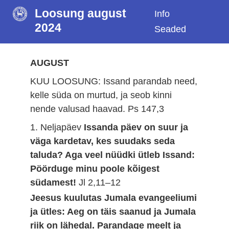
Loosung august
Info
2024
Seaded
AUGUST
KUU LOOSUNG: Issand parandab need,
kelle süda on murtud, ja seob kinni
nende valusad haavad.
Ps 147,3
1. Neljapäev
Issanda päev on suur ja
väga kardetav, kes suudaks seda
taluda? Aga veel nüüdki ütleb Issand:
Pöörduge minu poole kõigest
südamest!
Jl 2,11–12
Jeesus kuulutas Jumala evangeeliumi
ja ütles: Aeg on täis saanud ja Jumala
riik on lähedal. Parandage meelt ja