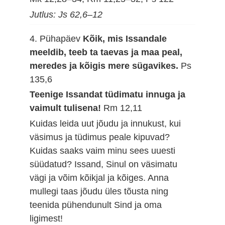
Jutlus: Js 62,6–12
4. Pühapäev
Kõik, mis Issandale
meeldib, teeb ta taevas ja maa peal,
meredes ja kõigis mere sügavikes.
Ps
135,6
Teenige Issandat tüdimatu innuga ja
vaimult tulisena!
Rm 12,11
Kuidas leida uut jõudu ja innukust, kui
väsimus ja tüdimus peale kipuvad?
Kuidas saaks vaim minu sees uuesti
süüdatud? Issand, Sinul on väsimatu
vägi ja võim kõikjal ja kõiges. Anna
mullegi taas jõudu üles tõusta ning
teenida pühendunult Sind ja oma
ligimest!