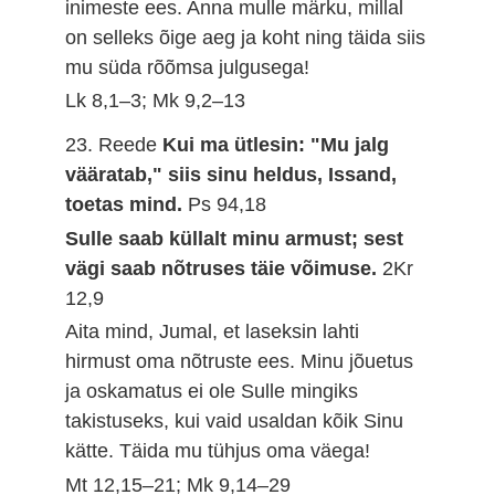
inimeste ees. Anna mulle märku, millal
on selleks õige aeg ja koht ning täida siis
mu süda rõõmsa julgusega!
Lk 8,1–3; Mk 9,2–13
23. Reede
Kui ma ütlesin: "Mu jalg
vääratab," siis sinu heldus, Issand,
toetas mind.
Ps 94,18
Sulle saab küllalt minu armust; sest
vägi saab nõtruses täie võimuse.
2Kr
12,9
Aita mind, Jumal, et laseksin lahti
hirmust oma nõtruste ees. Minu jõuetus
ja oskamatus ei ole Sulle mingiks
takistuseks, kui vaid usaldan kõik Sinu
kätte. Täida mu tühjus oma väega!
Mt 12,15–21; Mk 9,14–29