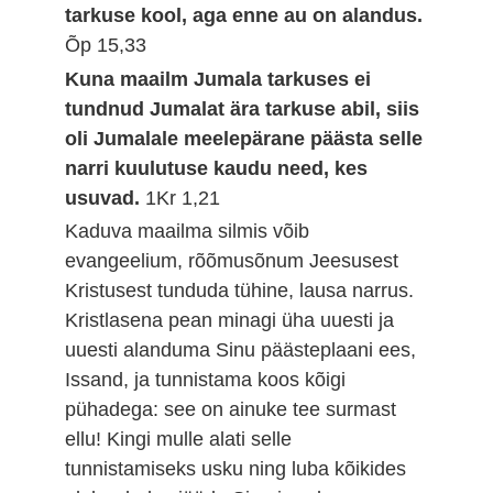
tarkuse kool, aga enne au on alandus.
Õp 15,33
Kuna maailm Jumala tarkuses ei
tundnud Jumalat ära tarkuse abil, siis
oli Jumalale meelepärane päästa selle
narri kuulutuse kaudu need, kes
usuvad.
1Kr 1,21
Kaduva maailma silmis võib
evangeelium, rõõmusõnum Jeesusest
Kristusest tunduda tühine, lausa narrus.
Kristlasena pean minagi üha uuesti ja
uuesti alanduma Sinu päästeplaani ees,
Issand, ja tunnistama koos kõigi
pühadega: see on ainuke tee surmast
ellu! Kingi mulle alati selle
tunnistamiseks usku ning luba kõikides