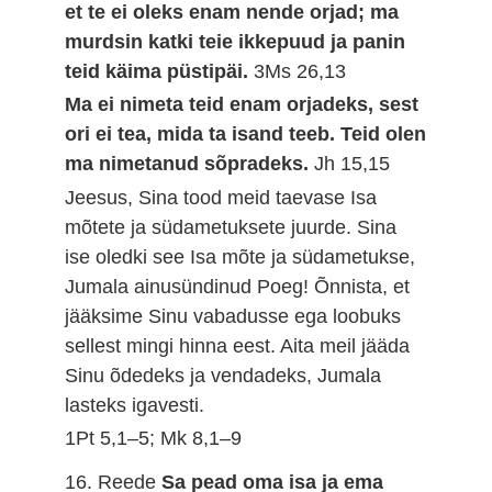
et te ei oleks enam nende orjad; ma
murdsin katki teie ikkepuud ja panin
teid käima püstipäi.
3Ms 26,13
Ma ei nimeta teid enam orjadeks, sest
ori ei tea, mida ta isand teeb. Teid olen
ma nimetanud sõpradeks.
Jh 15,15
Jeesus, Sina tood meid taevase Isa
mõtete ja südametuksete juurde. Sina
ise oledki see Isa mõte ja südametukse,
Jumala ainusündinud Poeg! Õnnista, et
jääksime Sinu vabadusse ega loobuks
sellest mingi hinna eest. Aita meil jääda
Sinu õdedeks ja vendadeks, Jumala
lasteks igavesti.
1Pt 5,1–5; Mk 8,1–9
16. Reede
Sa pead oma isa ja ema