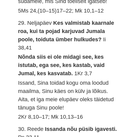
südamele, mis Sind tõeliselt igatseb!
5Ms 24,(10–15)17–22; Mk 10,1–12
29. Neljapäev
Kes valmistab kaarnale
roa, kui ta pojad karjuvad Jumala
poole, toiduta ümber hulkudes?
Ii
38,41
Nõnda siis ei ole midagi see, kes
istutab, ega see, kes kastab, vaid
Jumal, kes kasvatab.
1Kr 3,7
Issand, Sina toidad kogu oma loodud
maailma, Sinu käes on külv ja lõikus.
Aita, et iga meie elupäev oleks täidetud
tänuga Sinu poole!
2Kr 8,10–17; Mk 10,13–16
30. Reede
Issanda nõu püsib igavesti.