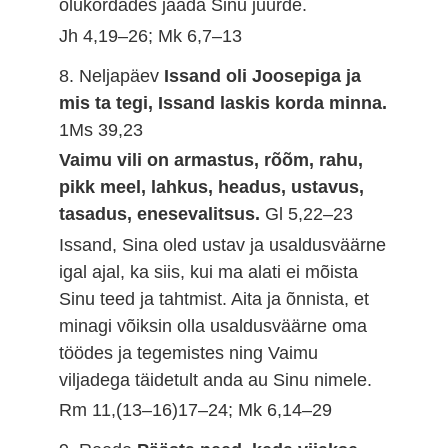
olukordades jääda Sinu juurde.
Jh 4,19–26; Mk 6,7–13
8. Neljapäev
Issand oli Joosepiga ja
mis ta tegi, Issand laskis korda minna.
1Ms 39,23
Vaimu vili on armastus, rõõm, rahu,
pikk meel, lahkus, headus, ustavus,
tasadus, enesevalitsus.
Gl 5,22–23
Issand, Sina oled ustav ja usaldusväärne
igal ajal, ka siis, kui ma alati ei mõista
Sinu teed ja tahtmist. Aita ja õnnista, et
minagi võiksin olla usaldusväärne oma
töödes ja tegemistes ning Vaimu
viljadega täidetult anda au Sinu nimele.
Rm 11,(13–16)17–24; Mk 6,14–29