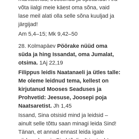
võta iialgi meie käest oma sõna, vaid
lase meil alati olla selle sõna kuuljad ja
järgijad!
Am 5,4–15; Mk 9,42–50
28. Kolmapäev
Pöörake nüüd oma
süda ja hing Issandat, oma Jumalat,
otsima.
1Aj 22,19
Filippus leidis Naatanaeli ja ütles talle:
Me oleme leidnud tema, kellest on
kirjutanud Mooses Seaduses ja
Prohvetid: Jeesuse, Joosepi poja
Naatsaretist.
Jh 1,45
Issand, Sina otsisid mind ja leidsid –
ainult selle tõttu saan minagi leida Sind!
Tänan, et annad ennast leida igale