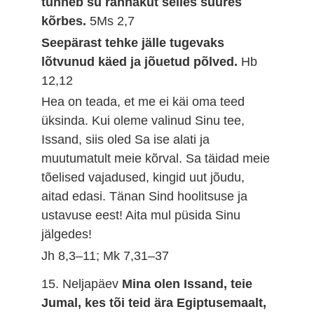
tunneb su rännakut selles suures
kõrbes.
5Ms 2,7
Seepärast tehke jälle tugevaks
lõtvunud käed ja jõuetud põlved.
Hb
12,12
Hea on teada, et me ei käi oma teed
üksinda. Kui oleme valinud Sinu tee,
Issand, siis oled Sa ise alati ja
muutumatult meie kõrval. Sa täidad meie
tõelised vajadused, kingid uut jõudu,
aitad edasi. Tänan Sind hoolitsuse ja
ustavuse eest! Aita mul püsida Sinu
jälgedes!
Jh 8,3–11; Mk 7,31–37
15. Neljapäev
Mina olen Issand, teie
Jumal, kes tõi teid ära Egiptusemaalt,