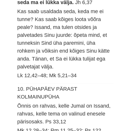
seda ma ei lükka välja.
Jh 6,37
Kas saab usaldada seda, keda me ei
tunne? Kas saab kõiges loota võõra
peale? Issand, ma tulen otsides ja
palvetades Sinu juurde: õpeta mind, et
tunneksin Sind üha paremini, üha
rohkem ja võiksin end kõiges Sinu kätte
anda. Tänan, et Sa ei lükka tulijat ega
palvetajat välja.
Lk 12,42–48; Mk 5,21–34
10. PÜHAPÄEV PÄRAST
KOLMAINUPÜHA
Õnnis on rahvas, kelle Jumal on Issand,
rahvas, kelle tema on valinud enesele
pärisosaks.
Ps 33,12
Mk 12,28–34; Rm 11,25–32; Ps 122