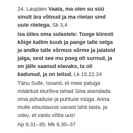
24. Laupäev
Vaata, ma olen su süü
sinult ära võtnud ja ma riietan sind
uute riietega.
Sk 3,4
Isa ütles oma sulastele: Tooge kiiresti
kõige kallim kuub ja pange talle selga
ja andke talle sõrmus sõrme ja jalatsid
jalga, sest see mu poeg oli surnud, ja
on jälle saanud elavaks, ta oli
kadunud, ja on leitud.
Lk 15,22.24
Tänu Sulle, Issand, et meie patuga
määritud elurõiva tahad Sina asendada
oma pühaduse ja puhtuse rüüga. Anna
mulle otsustavust vanast lahti lasta, ja
usku, et vastu võtta uus!
Ap 9,31–35; Mk 9,30–37