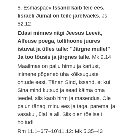
5. Esmaspäev
Issand käib teie ees,
Iisraeli Jumal on teile järelväeks.
Js
52,12
Edasi minnes nägi Jeesus Leevit,
Alfeuse poega, tollihoone juures
istuvat ja ütles talle: "Järgne mulle!"
Ja too tõusis ja järgnes talle.
Mk 2,14
Maailmas on palju hirmu ja kartust,
inimene põgeneb üha kõiksuguste
ohtude eest. Tänan Sind, Issand, et kui
Sina mind kutsud ja sead käima oma
teedel, siis kaob hirm ja masendus. Ole
palun tänagi minu ees ja taga, paremal ja
vasakul, ülal ja all. Siis olen tõeliselt
hoitud!
Rm 11,1–6(7–10)11.12; Mk 5,35–43