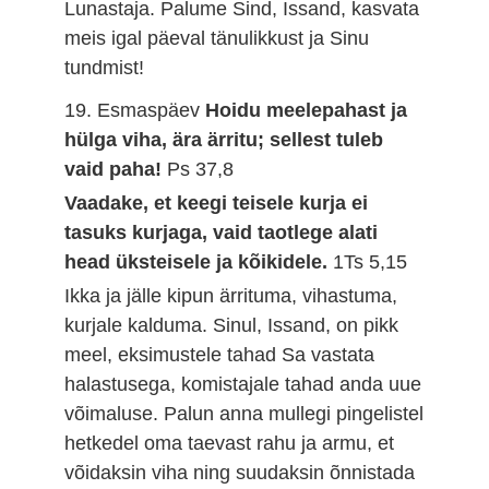
Lunastaja. Palume Sind, Issand, kasvata
meis igal päeval tänulikkust ja Sinu
tundmist!
19. Esmaspäev
Hoidu meelepahast ja
hülga viha, ära ärritu; sellest tuleb
vaid paha!
Ps 37,8
Vaadake, et keegi teisele kurja ei
tasuks kurjaga, vaid taotlege alati
head üksteisele ja kõikidele.
1Ts 5,15
Ikka ja jälle kipun ärrituma, vihastuma,
kurjale kalduma. Sinul, Issand, on pikk
meel, eksimustele tahad Sa vastata
halastusega, komistajale tahad anda uue
võimaluse. Palun anna mullegi pingelistel
hetkedel oma taevast rahu ja armu, et
võidaksin viha ning suudaksin õnnistada