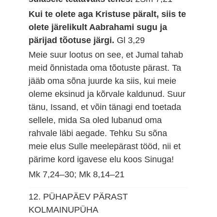
Kui te olete aga Kristuse päralt, siis te
olete järelikult Aabrahami sugu ja
pärijad tõotuse järgi.
Gl 3,29
Meie suur lootus on see, et Jumal tahab
meid õnnistada oma tõotuste pärast. Ta
jääb oma sõna juurde ka siis, kui meie
oleme eksinud ja kõrvale kaldunud. Suur
tänu, Issand, et võin tänagi end toetada
sellele, mida Sa oled lubanud oma
rahvale läbi aegade. Tehku Su sõna
meie elus Sulle meelepärast tööd, nii et
pärime kord igavese elu koos Sinuga!
Mk 7,24–30; Mk 8,14–21
12. PÜHAPÄEV PÄRAST
KOLMAINUPÜHA