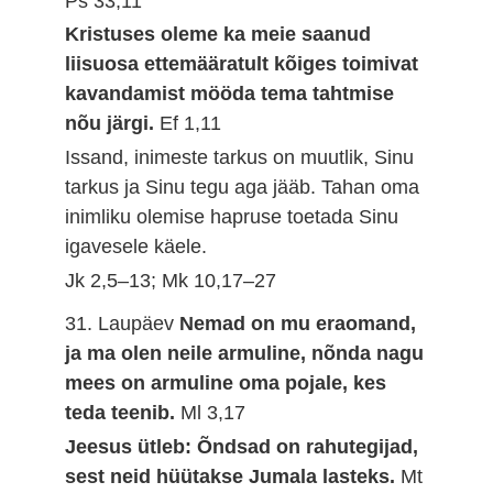
Ps 33,11
Kristuses oleme ka meie saanud
liisuosa ettemääratult kõiges toimivat
kavandamist mööda tema tahtmise
nõu järgi.
Ef 1,11
Issand, inimeste tarkus on muutlik, Sinu
tarkus ja Sinu tegu aga jääb. Tahan oma
inimliku olemise hapruse toetada Sinu
igavesele käele.
Jk 2,5–13; Mk 10,17–27
31. Laupäev
Nemad on mu eraomand,
ja ma olen neile armuline, nõnda nagu
mees on armuline oma pojale, kes
teda teenib.
Ml 3,17
Jeesus ütleb: Õndsad on rahutegijad,
sest neid hüütakse Jumala lasteks.
Mt