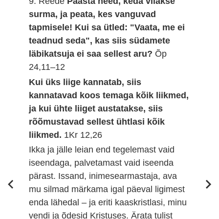
9. Reede
Päästa need, keda viiakse
surma, ja peata, kes vanguvad
tapmisele! Kui sa ütled: "Vaata, me ei
teadnud seda", kas siis südamete
läbikatsuja ei saa sellest aru?
Õp
24,11–12
Kui üks liige kannatab, siis
kannatavad koos temaga kõik liikmed,
ja kui ühte liiget austatakse, siis
rõõmustavad sellest ühtlasi kõik
liikmed.
1Kr 12,26
Ikka ja jälle leian end tegelemast vaid
iseendaga, palvetamast vaid iseenda
pärast. Issand, inimesearmastaja, ava
mu silmad märkama igal päeval ligimest
enda lähedal – ja eriti kaaskristlasi, minu
vendi ja õdesid Kristuses. Ärata tulist