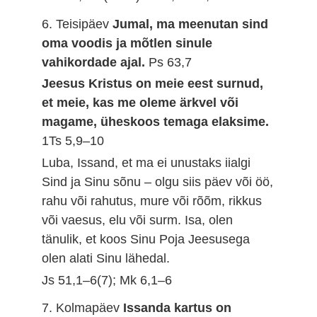
6. Teisipäev
Jumal, ma meenutan sind
oma voodis ja mõtlen sinule
vahikordade ajal.
Ps 63,7
Jeesus Kristus on meie eest surnud,
et meie, kas me oleme ärkvel või
magame, üheskoos temaga elaksime.
1Ts 5,9–10
Luba, Issand, et ma ei unustaks iialgi
Sind ja Sinu sõnu – olgu siis päev või öö,
rahu või rahutus, mure või rõõm, rikkus
või vaesus, elu või surm. Isa, olen
tänulik, et koos Sinu Poja Jeesusega
olen alati Sinu lähedal.
Js 51,1–6(7); Mk 6,1–6
7. Kolmapäev
Issanda kartus on