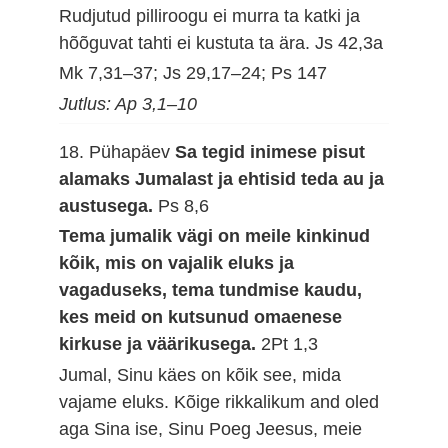
Rudjutud pilliroogu ei murra ta katki ja
hõõguvat tahti ei kustuta ta ära.
Js 42,3a
Mk 7,31–37; Js 29,17–24; Ps 147
Jutlus: Ap 3,1–10
18. Pühapäev
Sa tegid inimese pisut
alamaks Jumalast ja ehtisid teda au ja
austusega.
Ps 8,6
Tema jumalik vägi on meile kinkinud
kõik, mis on vajalik eluks ja
vagaduseks, tema tundmise kaudu,
kes meid on kutsunud omaenese
kirkuse ja väärikusega.
2Pt 1,3
Jumal, Sinu käes on kõik see, mida
vajame eluks. Kõige rikkalikum and oled
aga Sina ise, Sinu Poeg Jeesus, meie