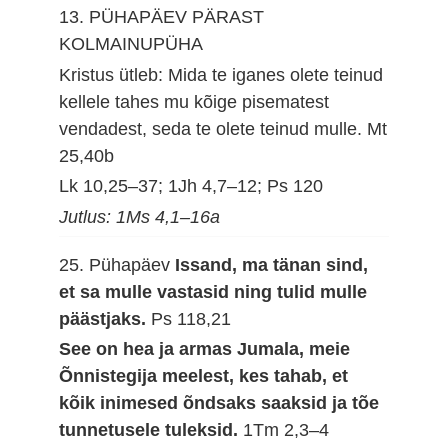
13. PÜHAPÄEV PÄRAST
KOLMAINUPÜHA
Kristus ütleb: Mida te iganes olete teinud
kellele tahes mu kõige pisematest
vendadest, seda te olete teinud mulle.
Mt
25,40b
Lk 10,25–37; 1Jh 4,7–12; Ps 120
Jutlus: 1Ms 4,1–16a
25. Pühapäev
Issand, ma tänan sind,
et sa mulle vastasid ning tulid mulle
päästjaks.
Ps 118,21
See on hea ja armas Jumala, meie
Õnnistegija meelest, kes tahab, et
kõik inimesed õndsaks saaksid ja tõe
tunnetusele tuleksid.
1Tm 2,3–4