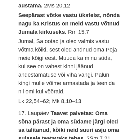
austama.
2Ms 20,12
Seepärast võtke vastu üksteist, nõnda
nagu ka Kristus on meid vastu võtnud
Jumala kirkuseks.
Rm 15,7
Jumal, Sa ootad ja oled valmis vastu
võtma kõiki, sest oled andnud oma Poja
meie kõigi eest. Muuda ka minu süda,
kui see on vahest kinni jäänud
andestamatuse või viha vangi. Palun
kingi mulle võime armastada ja teenida
nii omi kui võõraid.
Lk 22,54–62; Mk 8,10–13
17. Laupäev
Taavet palvetas: Oma
sõna pärast ja oma südame järgi oled
sa talitanud, kõiki neid suuri asju oma
sulasele teatavaks tehes.
2Sm 7,21