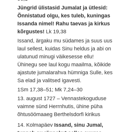
Jüngrid ülistasid Jumalat ja ütlesid:
Õnnistatud olgu, kes tuleb, kuningas
Issanda nimel! Rahu taevas ja kirkus
kõrgustes!
Lk 19,38
Issand, ärgaku mu südames ja suus uus
laul sellest, kuidas Sinu heldus ja abi on
ulatunud minugi väikesesse ellu!
Ühinegu see laul kogu maailma, kõikide
ajastute jumalarahva hümniga Sulle, kes
Sa elad ja valitsed igavesti.
1Sm 17,38–51; Mk 7,24–30
13. august 1727 – Vennastekoguduse
vaimne sünd Herrnhutis, ühine püha
õhtusöömaaeg Berthelsdorfi kirikus
14. Kolmapäev
Issand, sinu Jumal,