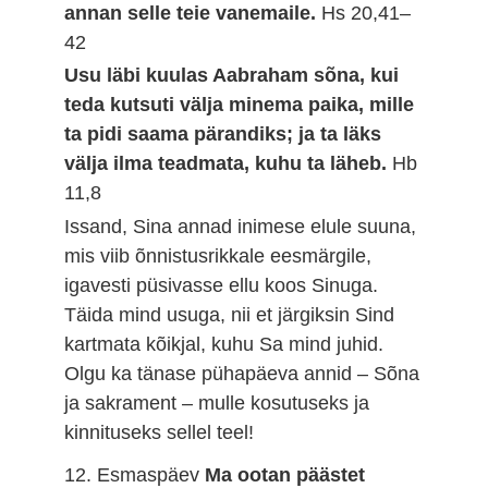
annan selle teie vanemaile.
Hs 20,41–
42
Usu läbi kuulas Aabraham sõna, kui
teda kutsuti välja minema paika, mille
ta pidi saama pärandiks; ja ta läks
välja ilma teadmata, kuhu ta läheb.
Hb
11,8
Issand, Sina annad inimese elule suuna,
mis viib õnnistusrikkale eesmärgile,
igavesti püsivasse ellu koos Sinuga.
Täida mind usuga, nii et järgiksin Sind
kartmata kõikjal, kuhu Sa mind juhid.
Olgu ka tänase pühapäeva annid – Sõna
ja sakrament – mulle kosutuseks ja
kinnituseks sellel teel!
12. Esmaspäev
Ma ootan päästet