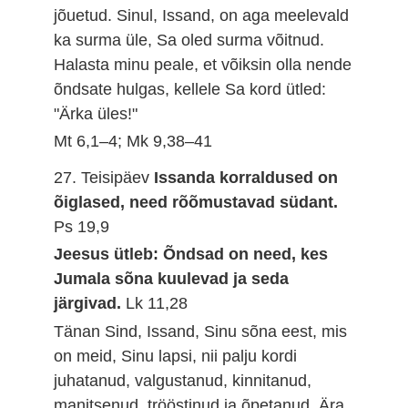
jõuetud. Sinul, Issand, on aga meelevald
ka surma üle, Sa oled surma võitnud.
Halasta minu peale, et võiksin olla nende
õndsate hulgas, kellele Sa kord ütled:
"Ärka üles!"
Mt 6,1–4; Mk 9,38–41
27. Teisipäev
Issanda korraldused on
õiglased, need rõõmustavad südant.
Ps 19,9
Jeesus ütleb: Õndsad on need, kes
Jumala sõna kuulevad ja seda
järgivad.
Lk 11,28
Tänan Sind, Issand, Sinu sõna eest, mis
on meid, Sinu lapsi, nii palju kordi
juhatanud, valgustanud, kinnitanud,
manitsenud, trööstinud ja õpetanud. Ära