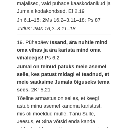
majalised, vaid pühade kaaskodanikud ja
Jumala kodakondsed.
Ef 2,19
Jh 6,1–15; 2Ms 16,2–3.11–18; Ps 87
Jutlus: 2Ms 16,2–3.11–18
19. Pühapäev
Issand, ära nuhtle mind
oma vihas ja ära karista mind oma
vihaleegis!
Ps 6,2
Jumal on teinud patuks meie asemel
selle, kes patust midagi ei teadnud, et
meie saaksime Jumala õiguseks tema
sees.
2Kr 5,21
Tõeline armastus on selles, et keegi
astub minu asemel kandma karistust,
mis oli mõeldud mulle. Tänu Sulle,
Jeesus, et Sina võtsid enda kanda