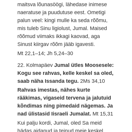
maitsva lõunasöögi, lähedase inimese
naeratuse ja puudutuse eest. Ometigi
palun veel: kingi mulle ka seda rõõmu,
mis tuleb Sinu ligiolust, Jumal. Maised
rõõmud viimaks ikkagi kaovad, aga
Sinust kiirgav rõõm jääb igavesti.
Mt 22,1–14; Jh 5,24–30
22. Kolmapäev
Jumal ütles Moosesele:
Kogu see rahvas, kelle keskel sa oled,
saab näha Issanda tegu.
2Ms 34,10
Rahvas imestas, nähes kurte
rääkimas, vigaseid tervena ja jalutuid
kõndimas ning pimedaid nägemas. Ja
nad ülistasid Iisraeli Jumalat.
Mt 15,31
Kui palju kordi, Jumal, oled Sa meid
hädas aidanud ja teinud meie keskel