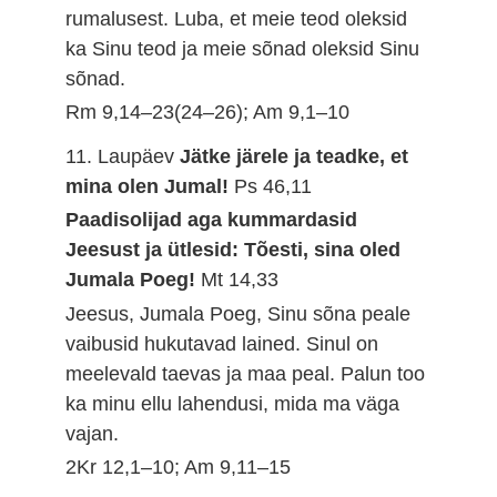
rumalusest. Luba, et meie teod oleksid
ka Sinu teod ja meie sõnad oleksid Sinu
sõnad.
Rm 9,14–23(24–26); Am 9,1–10
11. Laupäev
Jätke järele ja teadke, et
mina olen Jumal!
Ps 46,11
Paadisolijad aga kummardasid
Jeesust ja ütlesid: Tõesti, sina oled
Jumala Poeg!
Mt 14,33
Jeesus, Jumala Poeg, Sinu sõna peale
vaibusid hukutavad lained. Sinul on
meelevald taevas ja maa peal. Palun too
ka minu ellu lahendusi, mida ma väga
vajan.
2Kr 12,1–10; Am 9,11–15