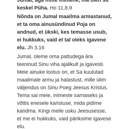
keskel Püha.
Ho 11,8.9
Nõnda on Jumal maailma armastanud,
et ta oma ainusündinud Poja on
andnud, et ükski, kes temasse usub,
ei hukkuks, vaid et tal oleks igavene
elu.
Jh 3,16
Jumal, oleme oma pattudega ära
teeninud Sinu viha ajalikult ja igavesti.
Meie ainuke lootus on, et Sa kuulutad
maailmale armu ja halastust, mille ülim
väljendus on Sinu Poeg Jeesus Kristus.
Tema sai meie, inimeste sarnaseks ja
võttis enesele karistuse, mida pidime
kandma. Kingi meile usku Jeesusesse,
et me ei hukkuks, vaid päriksime igavese
elu.