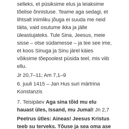
selleks, et püsiksime elus ja leiaksime
tõelise õnnistuse. Teame aga sedagi, et
lihtsalt inimliku jõuga ei suuda me neid
täita, vaid osutume ikka ja jälle
üleastujateks. Tule Sina, Jeesus, meie
sisse – otse südamesse – ja tee see ime,
et koos Sinuga ja Sinu järel käies
võiksime tõepoolest püsida teel, mis viib
ellu.
Jr 20,7–11; Am 7,1–9
6. juuli 1415 – Jan Hus suri märtrina
Konstanzis
7. Teisipäev
Aga sina tõid mu elu
hauast üles, Issand, mu Jumal!
Jn 2,7
Peetrus ütles: Aineas! Jeesus Kristus
teeb su terveks. Tõuse ja sea oma ase