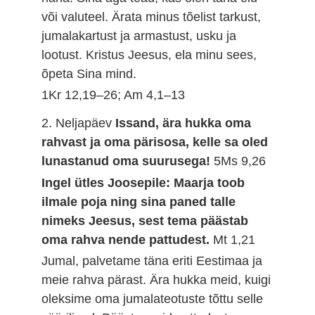
või valuteel. Ärata minus tõelist tarkust,
jumalakartust ja armastust, usku ja
lootust. Kristus Jeesus, ela minu sees,
õpeta Sina mind.
1Kr 12,19–26; Am 4,1–13
2. Neljapäev
Issand, ära hukka oma
rahvast ja oma pärisosa, kelle sa oled
lunastanud oma suurusega!
5Ms 9,26
Ingel ütles Joosepile: Maarja toob
ilmale poja ning sina paned talle
nimeks Jeesus, sest tema päästab
oma rahva nende pattudest.
Mt 1,21
Jumal, palvetame täna eriti Eestimaa ja
meie rahva pärast. Ära hukka meid, kuigi
oleksime oma jumalateotuste tõttu selle