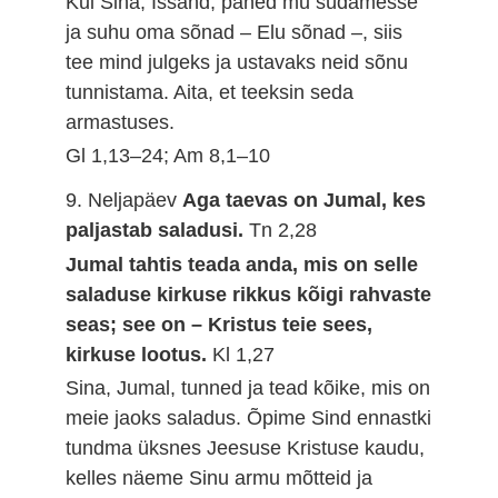
Kui Sina, Issand, paned mu südamesse
ja suhu oma sõnad – Elu sõnad –, siis
tee mind julgeks ja ustavaks neid sõnu
tunnistama. Aita, et teeksin seda
armastuses.
Gl 1,13–24; Am 8,1–10
9. Neljapäev
Aga taevas on Jumal, kes
paljastab saladusi.
Tn 2,28
Jumal tahtis teada anda, mis on selle
saladuse kirkuse rikkus kõigi rahvaste
seas; see on – Kristus teie sees,
kirkuse lootus.
Kl 1,27
Sina, Jumal, tunned ja tead kõike, mis on
meie jaoks saladus. Õpime Sind ennastki
tundma üksnes Jeesuse Kristuse kaudu,
kelles näeme Sinu armu mõtteid ja