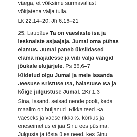
väega, et võiksime surmavallast
võitjatena välja tulla.
Lk 22,14–20; Jh 6,16–21
25. Laupäev
Ta on vaeslaste isa ja
lesknaiste asjaajaja, Jumal oma pühas
elamus. Jumal paneb üksildased
elama majadesse ja viib välja vangid
jõukale elujärjele.
Ps 68,6–7
Kiidetud olgu Jumal ja meie Issanda
Jeesuse Kristuse Isa, halastuse Isa ja
kõige julgustuse Jumal.
2Kr 1,3
Sina, Issand, seisad nende poolt, keda
maailm on hüljanud. Rikka teed Sa
vaeseks ja vaese rikkaks, kõrkus ja
eneseimetlus ei jää Sinu ees püsima.
Julgusta ja tõsta üles need, kes Sinu