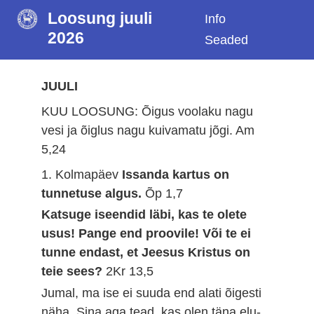
Loosung juuli
Info
2026
Seaded
JUULI
KUU LOOSUNG: Õigus voolaku nagu
vesi ja õiglus nagu kuivamatu jõgi.
Am
5,24
1. Kolmapäev
Issanda kartus on
tunnetuse algus.
Õp 1,7
Katsuge iseendid läbi, kas te olete
usus! Pange end proovile! Või te ei
tunne endast, et Jeesus Kristus on
teie sees?
2Kr 13,5
Jumal, ma ise ei suuda end alati õigesti
näha. Sina aga tead, kas olen täna elu-