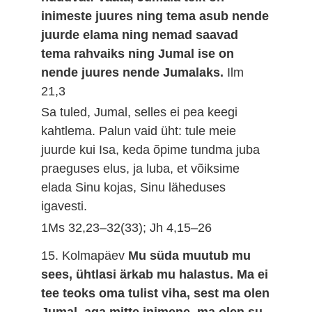
inimeste juures ning tema asub nende
juurde elama ning nemad saavad
tema rahvaiks ning Jumal ise on
nende juures nende Jumalaks.
Ilm
21,3
Sa tuled, Jumal, selles ei pea keegi
kahtlema. Palun vaid üht: tule meie
juurde kui Isa, keda õpime tundma juba
praeguses elus, ja luba, et võiksime
elada Sinu kojas, Sinu läheduses
igavesti.
1Ms 32,23–32(33); Jh 4,15–26
15. Kolmapäev
Mu süda muutub mu
sees, ühtlasi ärkab mu halastus. Ma ei
tee teoks oma tulist viha, sest ma olen
Jumal, aga mitte inimene, ma olen su