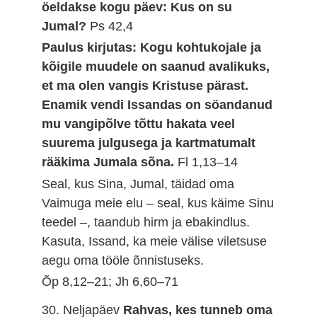
öeldakse kogu päev: Kus on su
Jumal?
Ps 42,4
Paulus kirjutas: Kogu kohtukojale ja
kõigile muudele on saanud avalikuks,
et ma olen vangis Kristuse pärast.
Enamik vendi Issandas on söandanud
mu vangipõlve tõttu hakata veel
suurema julgusega ja kartmatumalt
rääkima Jumala sõna.
Fl 1,13–14
Seal, kus Sina, Jumal, täidad oma
Vaimuga meie elu – seal, kus käime Sinu
teedel –, taandub hirm ja ebakindlus.
Kasuta, Issand, ka meie välise viletsuse
aegu oma tööle õnnistuseks.
Õp 8,12–21; Jh 6,60–71
30. Neljapäev
Rahvas, kes tunneb oma