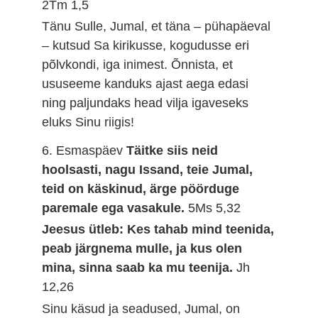
2Tm 1,5
Tänu Sulle, Jumal, et täna – pühapäeval
– kutsud Sa kirikusse, kogudusse eri
põlvkondi, iga inimest. Õnnista, et
ususeeme kanduks ajast aega edasi
ning paljundaks head vilja igaveseks
eluks Sinu riigis!
6. Esmaspäev
Täitke siis neid
hoolsasti, nagu Issand, teie Jumal,
teid on käskinud, ärge pöörduge
paremale ega vasakule.
5Ms 5,32
Jeesus ütleb: Kes tahab mind teenida,
peab järgnema mulle, ja kus olen
mina, sinna saab ka mu teenija.
Jh
12,26
Sinu käsud ja seadused, Jumal, on