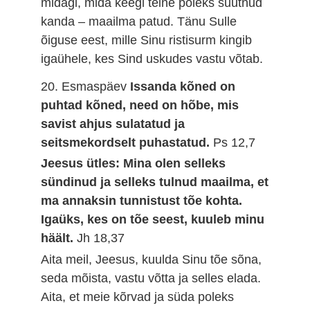
midagi, mida keegi teine poleks suutnud
kanda – maailma patud. Tänu Sulle
õiguse eest, mille Sinu ristisurm kingib
igaühele, kes Sind uskudes vastu võtab.
20. Esmaspäev
Issanda kõned on
puhtad kõned, need on hõbe, mis
savist ahjus sulatatud ja
seitsmekordselt puhastatud.
Ps 12,7
Jeesus ütles: Mina olen selleks
sündinud ja selleks tulnud maailma, et
ma annaksin tunnistust tõe kohta.
Igaüks, kes on tõe seest, kuuleb minu
häält.
Jh 18,37
Aita meil, Jeesus, kuulda Sinu tõe sõna,
seda mõista, vastu võtta ja selles elada.
Aita, et meie kõrvad ja süda poleks