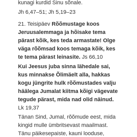
kunagi kurdid Sinu sõnale.
Jh 6,47–51; Jh 5,19–23
21. Teisipäev
Rõõmustage koos
Jeruusalemmaga ja hõisake tema
pärast kõik, kes teda armastate! Olge
väga rõõmsad koos temaga kõik, kes
te tema pärast leinasite.
Js 66,10
Kui Jeesus juba sinna lähedale sai,
kus minnakse Õlimäelt alla, hakkas
kogu jüngrite hulk rõõmustades valju
häälega Jumalat kiitma kõigi vägevate
tegude pärast, mida nad olid näinud.
Lk 19,37
Tänan Sind, Jumal, rõõmude eest, mida
kingid mulle ümbritsevast maailmast.
Tänu päikesepaiste, kauni looduse,