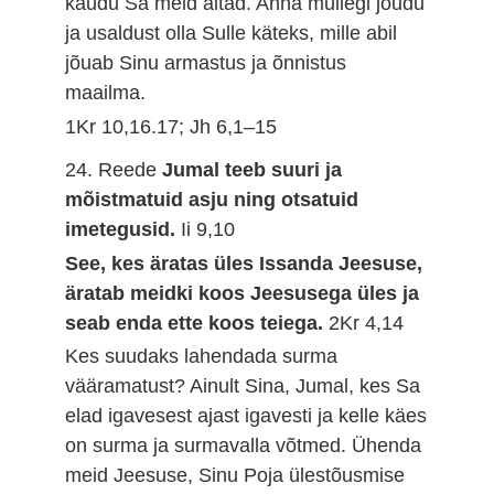
kaudu Sa meid aitad. Anna mullegi jõudu
ja usaldust olla Sulle käteks, mille abil
jõuab Sinu armastus ja õnnistus
maailma.
1Kr 10,16.17; Jh 6,1–15
24. Reede
Jumal teeb suuri ja
mõistmatuid asju ning otsatuid
imetegusid.
Ii 9,10
See, kes äratas üles Issanda Jeesuse,
äratab meidki koos Jeesusega üles ja
seab enda ette koos teiega.
2Kr 4,14
Kes suudaks lahendada surma
vääramatust? Ainult Sina, Jumal, kes Sa
elad igavesest ajast igavesti ja kelle käes
on surma ja surmavalla võtmed. Ühenda
meid Jeesuse, Sinu Poja ülestõusmise