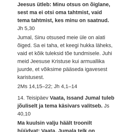
Jeesus ütleb: Minu otsus on õiglane,
sest ma ei otsi oma tahtmist, vaid
tema tahtmist, kes minu on saatnud.
Jh 5,30
Jumal, Sinu otsused meie üle on alati
õiged. Sa ei taha, et keegi hukka läheks,
vaid et kõik tuleksid tõe tundmisele. Juhi
meid Jeesuse Kristuse kui armuallika
juurde, et võiksime pääseda igavesest
karistusest.
2Ms 14,15–22; Jh 4,1–14
14. Teisipäev
Vaata, Issand Jumal tuleb
jõuliselt ja tema käsivars valitseb.
Js
40,10
Ma kuulsin valju häält troonilt
hüüdvat: Vaata, Jumala telk on