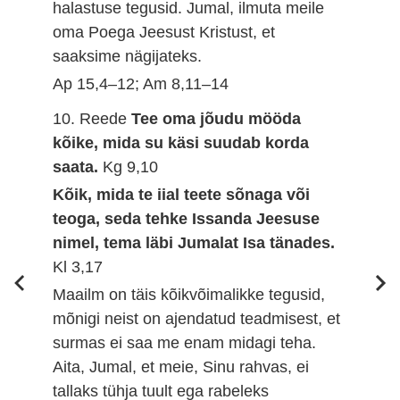
halastuse tegusid. Jumal, ilmuta meile
oma Poega Jeesust Kristust, et
saaksime nägijateks.
Ap 15,4–12; Am 8,11–14
10. Reede
Tee oma jõudu mööda
kõike, mida su käsi suudab korda
saata.
Kg 9,10
Kõik, mida te iial teete sõnaga või
teoga, seda tehke Issanda Jeesuse
nimel, tema läbi Jumalat Isa tänades.
Kl 3,17
Maailm on täis kõikvõimalikke tegusid,
mõnigi neist on ajendatud teadmisest, et
surmas ei saa me enam midagi teha.
Aita, Jumal, et meie, Sinu rahvas, ei
tallaks tühja tuult ega rabeleks