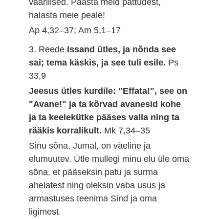
väärilised. Päästa meid pattudest,
halasta meie peale!
Ap 4,32–37; Am 5,1–17
3. Reede
Issand ütles, ja nõnda see
sai; tema käskis, ja see tuli esile.
Ps
33,9
Jeesus ütles kurdile: "Effata!", see on
"Avane!" ja ta kõrvad avanesid kohe
ja ta keelekütke pääses valla ning ta
rääkis korralikult.
Mk 7,34–35
Sinu sõna, Jumal, on väeline ja
elumuutev. Ütle mullegi minu elu üle oma
sõna, et pääseksin patu ja surma
ahelatest ning oleksin vaba usus ja
armastuses teenima Sind ja oma
ligimest.