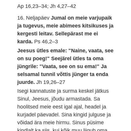
Ap 16,23–34; Jh 4,27–42
16. Neljapäev
Jumal on meie varjupaik
ja tugevus, meie abimees kitsikuses ja
kergesti leitav. Sellepärast me ei
karda.
Ps 46,2–3
Jeesus ütles emale: "Naine, vaata, see
on su poeg!" Seejärel ütles ta oma
jüngrile: "Vaata, see on su ema!" Ja
selsamal tunnil võttis jünger ta enda
juurde.
Jh 19,26–27
Isegi kannatuste ja surma keskel jätkus
Sinul, Jeesus, jõudu armastada. Sa
hoolitsed meie eest igal ajal, headel ja
kurjadel päevadel. Sina kingid julguse ja
võidad ära meie hirmu. Sinus püsime
kindlalt ka siis, kui kõik muu liigub oma