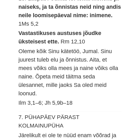
naiseks, ja ta õnnistas neid ning andis
neile loomisepäeval nime: inimene.
1Ms 5,2
Vastastikuses austuses jõudke
üksteisest ette.
Rm 12,10
Oleme kõik Sinu kätetöö, Jumal. Sinu
juurest tuleb elu ja õnnistus. Aita, et
mees võiks olla mees ja naine võiks olla
naine. Õpeta meid täitma seda
ülesannet, mille jaoks Sa oled meid
loonud.
Ilm 3,1–6; Jh 5,9b–18
7. PÜHAPÄEV PÄRAST
KOLMAINUPÜHA
Järelikult ei ole te nüüd enam võõrad ja