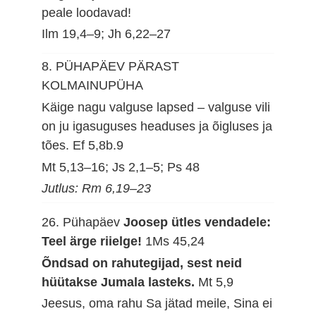
peale loodavad!
Ilm 19,4–9; Jh 6,22–27
8. PÜHAPÄEV PÄRAST
KOLMAINUPÜHA
Käige nagu valguse lapsed – valguse vili
on ju igasuguses headuses ja õigluses ja
tões.
Ef 5,8b.9
Mt 5,13–16; Js 2,1–5; Ps 48
Jutlus: Rm 6,19–23
26. Pühapäev
Joosep ütles vendadele:
Teel ärge riielge!
1Ms 45,24
Õndsad on rahutegijad, sest neid
hüütakse Jumala lasteks.
Mt 5,9
Jeesus, oma rahu Sa jätad meile, Sina ei