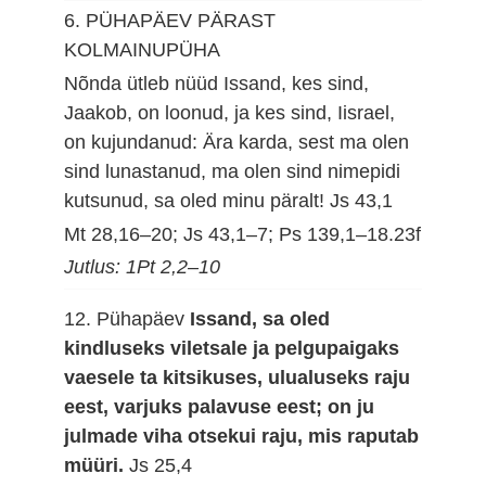
6. PÜHAPÄEV PÄRAST
KOLMAINUPÜHA
Nõnda ütleb nüüd Issand, kes sind,
Jaakob, on loonud, ja kes sind, Iisrael,
on kujundanud: Ära karda, sest ma olen
sind lunastanud, ma olen sind nimepidi
kutsunud, sa oled minu päralt!
Js 43,1
Mt 28,16–20; Js 43,1–7; Ps 139,1–18.23f
Jutlus: 1Pt 2,2–10
12. Pühapäev
Issand, sa oled
kindluseks viletsale ja pelgupaigaks
vaesele ta kitsikuses, ulualuseks raju
eest, varjuks palavuse eest; on ju
julmade viha otsekui raju, mis raputab
müüri.
Js 25,4