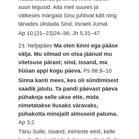
suuri tegusid. Aita meil suures ja
väikeses märgata Sinu juhtivat kätt ning
tänades ülistada Sind, Iisraeli Jumal.
Ap 10,(21–23)24–36; Jh 5,31–47
23. Neljapäev
Ma olen kinni ega pääse
välja. Mu silmad on otsa jäänud mu
viletsuse pärast; sind, Issand, ma
hüüan appi kogu päeva.
Ps 88,9–10
Sinna kanti mees, kes oli sündimisest
saadik jalutu. Ta pandi päevast päeva
pühakoja selle ukse ette, mida
nimetatakse Ilusaks väravaks,
pühakotta minejailt almuseid paluma.
Ap 3,2
Tänu Sulle, Issand, inimeste eest, kelle