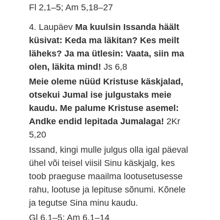
Fl 2,1–5; Am 5,18–27
4. Laupäev
Ma kuulsin Issanda häält
küsivat: Keda ma läkitan? Kes meilt
läheks? Ja ma ütlesin: Vaata, siin ma
olen, läkita mind!
Js 6,8
Meie oleme nüüd Kristuse käskjalad,
otsekui Jumal ise julgustaks meie
kaudu. Me palume Kristuse asemel:
Andke endid lepitada Jumalaga!
2Kr
5,20
Issand, kingi mulle julgus olla igal päeval
ühel või teisel viisil Sinu käskjalg, kes
toob praeguse maailma lootusetusesse
rahu, lootuse ja lepituse sõnumi. Kõnele
ja tegutse Sina minu kaudu.
Gl 6,1–5; Am 6,1–14