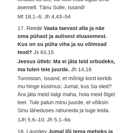
asemelt. Tänu Sulle, Issand!
Mt 18,1–6; Jh 4,43–54
17. Reede
Vaata taevast alla ja näe
oma pühast ja aulisest eluasemest.
Kus on su püha viha ja su võimsad
teod?
Js 63,15
Jeesus ütleb: Ma ei jäta teid orbudeks,
ma tulen teie juurde.
Jh 14,18
Tunnistan, Issand, et mõnigi kord kerkib
mu hinge küsimus: Jumal, kus Sa oled?
Ära jäta meid iialgi maha, hoia meid õigel
teel. Tule palun minu juurde, et võiksin
Sinu läheduses rahuneda ja tuge leida.
1Jh 5,6–10; Jh 5,1–9a
18. Laupäev
Jumal lõi tema meheks ja