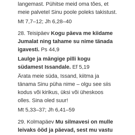
langemast. Pühitse meid oma tões, et
meie palvetel Sinu poole poleks takistust.
Mt 7,7–12; Jh 6,28–40
28. Teisipäev
Kogu päeva me kiidame
Jumalat ning tahame su nime tänada
igavesti.
Ps 44,9
Laulge ja mängige pilli kogu
südamest Issandale.
Ef 5,19
Ärata meie süda, Issand, kiitma ja
tänama Sinu püha nime – olgu see siis
kodus või kirikus, üksi või üheskoos
olles. Sina oled suur!
Mt 5,33–37; Jh 6,41–59
29. Kolmapäev
Mu silmavesi on mulle
leivaks ööd ja päevad, sest mu vastu