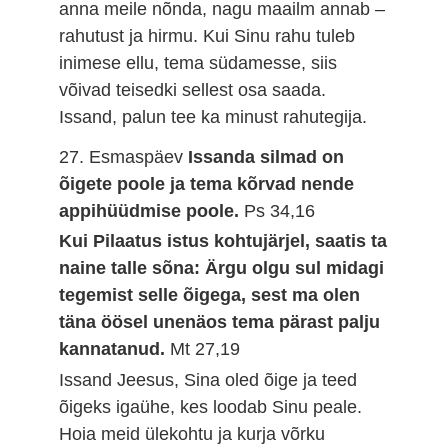
anna meile nõnda, nagu maailm annab –
rahutust ja hirmu. Kui Sinu rahu tuleb
inimese ellu, tema südamesse, siis
võivad teisedki sellest osa saada.
Issand, palun tee ka minust rahutegija.
27. Esmaspäev
Issanda silmad on
õigete poole ja tema kõrvad nende
appihüüdmise poole.
Ps 34,16
Kui Pilaatus istus kohtujärjel, saatis ta
naine talle sõna: Ärgu olgu sul midagi
tegemist selle õigega, sest ma olen
täna öösel unenäos tema pärast palju
kannatanud.
Mt 27,19
Issand Jeesus, Sina oled õige ja teed
õigeks igaühe, kes loodab Sinu peale.
Hoia meid ülekohtu ja kurja võrku