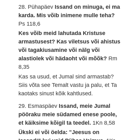
28. Pühapäev
Issand on minuga, ei ma
karda. Mis võib inimene mulle teha?
Ps 118,6
Kes võib meid lahutada Kristuse
armastusest? Kas viletsus või ahistus
või tagakiusamine või nälg või
alastiolek või hädaoht või mõõk?
Rm
8,35
Kas sa usud, et Jumal sind armastab?
Siis võta see Temalt vastu ja palu, et Ta
kaotaks sinust kõik kahtlused.
29. Esmaspäev
Issand, meie Jumal
pööraku meie südamed enese poole,
et käiksime kõigil ta teedel.
1Kn 8,58
Ükski ei või öelda: "Jeesus on