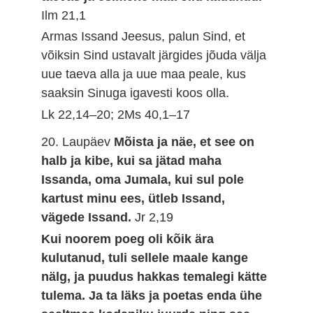
Ilm 21,1
Armas Issand Jeesus, palun Sind, et
võiksin Sind ustavalt järgides jõuda välja
uue taeva alla ja uue maa peale, kus
saaksin Sinuga igavesti koos olla.
Lk 22,14–20; 2Ms 40,1–17
20. Laupäev
Mõista ja näe, et see on
halb ja kibe, kui sa jätad maha
Issanda, oma Jumala, kui sul pole
kartust minu ees, ütleb Issand,
vägede Issand.
Jr 2,19
Kui noorem poeg oli kõik ära
kulutanud, tuli sellele maale kange
nälg, ja puudus hakkas temalegi kätte
tulema. Ja ta läks ja poetas enda ühe