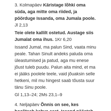
3. Kolmapäev
Käristage lõhki oma
süda, aga mitte oma riided, ja
pöörduge Issanda, oma Jumala poole.
Jl 2,13
Teie olete kallilt ostetud. Austage siis
Jumalat oma ihus.
1Kr 6,20
Issand Jumal, ma palun Sind, vaata minu
peale. Tahan Sinult andeks paluda oma
üleastumised ja patud, aga mu enese
jõust tuleb puudu. Palun aita mind, et ma
ei jääks poolele teele, vaid jõuaksin selle
hetkeni, mil mu hingest saab tõusta suur
tänu Sinu poole.
Gl 1,13–24; 2Ms 23,1–9
4. Neljapäev
Õnnis on see, kes