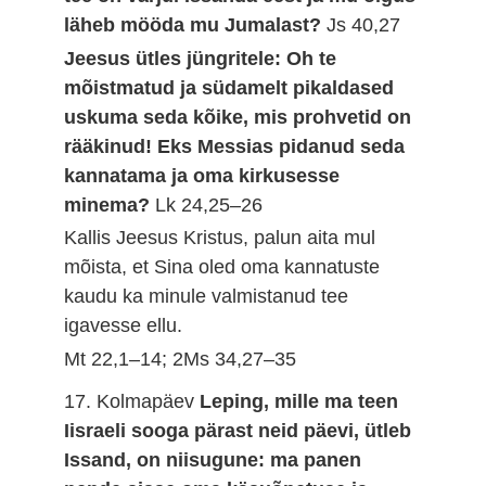
läheb mööda mu Jumalast?
Js 40,27
Jeesus ütles jüngritele: Oh te
mõistmatud ja südamelt pikaldased
uskuma seda kõike, mis prohvetid on
rääkinud! Eks Messias pidanud seda
kannatama ja oma kirkusesse
minema?
Lk 24,25–26
Kallis Jeesus Kristus, palun aita mul
mõista, et Sina oled oma kannatuste
kaudu ka minule valmistanud tee
igavesse ellu.
Mt 22,1–14; 2Ms 34,27–35
17. Kolmapäev
Leping, mille ma teen
Iisraeli sooga pärast neid päevi, ütleb
Issand, on niisugune: ma panen