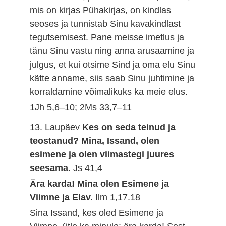
mis on kirjas Pühakirjas, on kindlas
seoses ja tunnistab Sinu kavakindlast
tegutsemisest. Pane meisse imetlus ja
tänu Sinu vastu ning anna arusaamine ja
julgus, et kui otsime Sind ja oma elu Sinu
kätte anname, siis saab Sinu juhtimine ja
korraldamine võimalikuks ka meie elus.
1Jh 5,6–10; 2Ms 33,7–11
13. Laupäev
Kes on seda teinud ja
teostanud? Mina, Issand, olen
esimene ja olen viimastegi juures
seesama.
Js 41,4
Ära karda! Mina olen Esimene ja
Viimne ja Elav.
Ilm 1,17.18
Sina Issand, kes oled Esimene ja