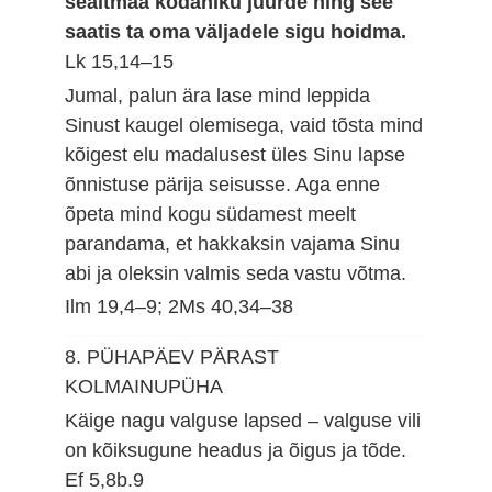
sealtmaa kodaniku juurde ning see
saatis ta oma väljadele sigu hoidma.
Lk 15,14–15
Jumal, palun ära lase mind leppida
Sinust kaugel olemisega, vaid tõsta mind
kõigest elu madalusest üles Sinu lapse
õnnistuse pärija seisusse. Aga enne
õpeta mind kogu südamest meelt
parandama, et hakkaksin vajama Sinu
abi ja oleksin valmis seda vastu võtma.
Ilm 19,4–9; 2Ms 40,34–38
8. PÜHAPÄEV PÄRAST
KOLMAINUPÜHA
Käige nagu valguse lapsed – valguse vili
on kõiksugune headus ja õigus ja tõde.
Ef 5,8b.9