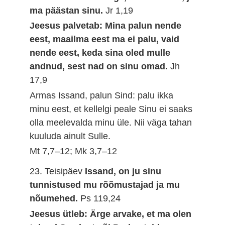
ma päästan sinu.
Jr 1,19
Jeesus palvetab: Mina palun nende
eest, maailma eest ma ei palu, vaid
nende eest, keda sina oled mulle
andnud, sest nad on sinu omad.
Jh
17,9
Armas Issand, palun Sind: palu ikka
minu eest, et kellelgi peale Sinu ei saaks
olla meelevalda minu üle. Nii väga tahan
kuuluda ainult Sulle.
Mt 7,7–12; Mk 3,7–12
23. Teisipäev
Issand, on ju sinu
tunnistused mu rõõmustajad ja mu
nõumehed.
Ps 119,24
Jeesus ütleb: Ärge arvake, et ma olen