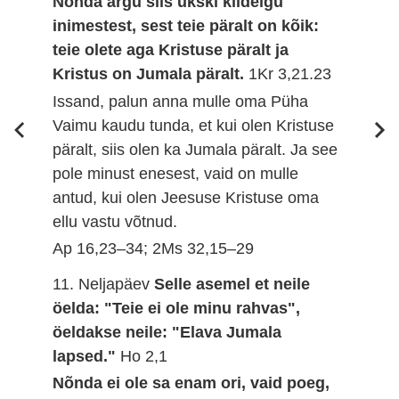
Nõnda ärgu siis ükski kiidelgu
inimestest, sest teie päralt on kõik:
teie olete aga Kristuse päralt ja
Kristus on Jumala päralt.
1Kr 3,21.23
Issand, palun anna mulle oma Püha
Vaimu kaudu tunda, et kui olen Kristuse
päralt, siis olen ka Jumala päralt. Ja see
pole minust enesest, vaid on mulle
antud, kui olen Jeesuse Kristuse oma
ellu vastu võtnud.
Ap 16,23–34; 2Ms 32,15–29
11. Neljapäev
Selle asemel et neile
öelda: "Teie ei ole minu rahvas",
öeldakse neile: "Elava Jumala
lapsed."
Ho 2,1
Nõnda ei ole sa enam ori, vaid poeg,