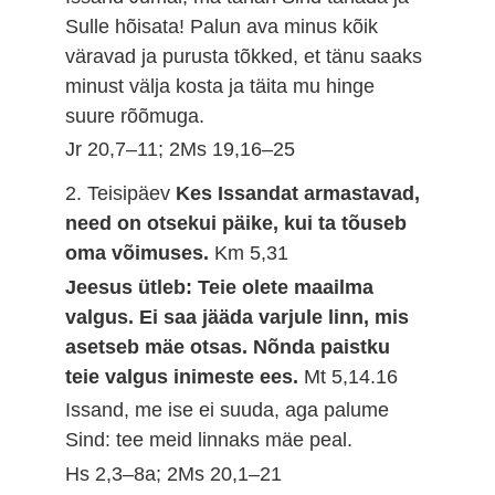
Sulle hõisata! Palun ava minus kõik
väravad ja purusta tõkked, et tänu saaks
minust välja kosta ja täita mu hinge
suure rõõmuga.
Jr 20,7–11; 2Ms 19,16–25
2. Teisipäev
Kes Issandat armastavad,
need on otsekui päike, kui ta tõuseb
oma võimuses.
Km 5,31
Jeesus ütleb: Teie olete maailma
valgus. Ei saa jääda varjule linn, mis
asetseb mäe otsas. Nõnda paistku
teie valgus inimeste ees.
Mt 5,14.16
Issand, me ise ei suuda, aga palume
Sind: tee meid linnaks mäe peal.
Hs 2,3–8a; 2Ms 20,1–21