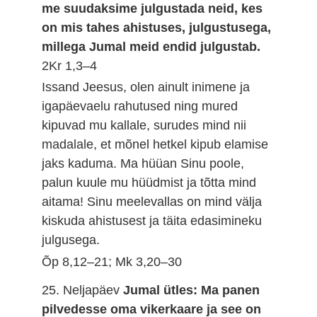
me suudaksime julgustada neid, kes
on mis tahes ahistuses, julgustusega,
millega Jumal meid endid julgustab.
2Kr 1,3–4
Issand Jeesus, olen ainult inimene ja
igapäevaelu rahutused ning mured
kipuvad mu kallale, surudes mind nii
madalale, et mõnel hetkel kipub elamise
jaks kaduma. Ma hüüan Sinu poole,
palun kuule mu hüüdmist ja tõtta mind
aitama! Sinu meelevallas on mind välja
kiskuda ahistusest ja täita edasimineku
julgusega.
Õp 8,12–21; Mk 3,20–30
25. Neljapäev
Jumal ütles: Ma panen
pilvedesse oma vikerkaare ja see on