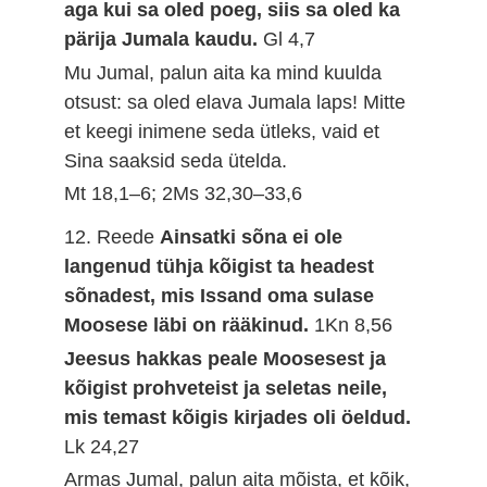
aga kui sa oled poeg, siis sa oled ka
pärija Jumala kaudu.
Gl 4,7
Mu Jumal, palun aita ka mind kuulda
otsust: sa oled elava Jumala laps! Mitte
et keegi inimene seda ütleks, vaid et
Sina saaksid seda ütelda.
Mt 18,1–6; 2Ms 32,30–33,6
12. Reede
Ainsatki sõna ei ole
langenud tühja kõigist ta headest
sõnadest, mis Issand oma sulase
Moosese läbi on rääkinud.
1Kn 8,56
Jeesus hakkas peale Moosesest ja
kõigist prohveteist ja seletas neile,
mis temast kõigis kirjades oli öeldud.
Lk 24,27
Armas Jumal, palun aita mõista, et kõik,