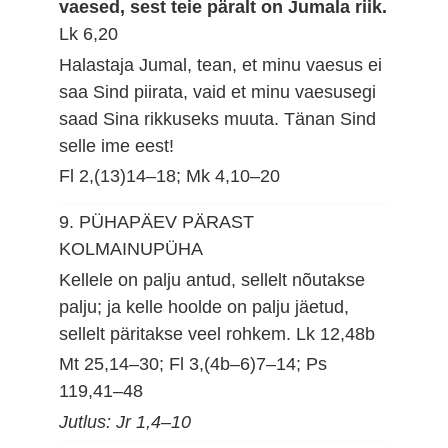
vaesed, sest teie päralt on Jumala riik.
Lk 6,20
Halastaja Jumal, tean, et minu vaesus ei
saa Sind piirata, vaid et minu vaesusegi
saad Sina rikkuseks muuta. Tänan Sind
selle ime eest!
Fl 2,(13)14–18; Mk 4,10–20
9. PÜHAPÄEV PÄRAST
KOLMAINUPÜHA
Kellele on palju antud, sellelt nõutakse
palju; ja kelle hoolde on palju jäetud,
sellelt päritakse veel rohkem.
Lk 12,48b
Mt 25,14–30; Fl 3,(4b–6)7–14; Ps
119,41–48
Jutlus: Jr 1,4–10