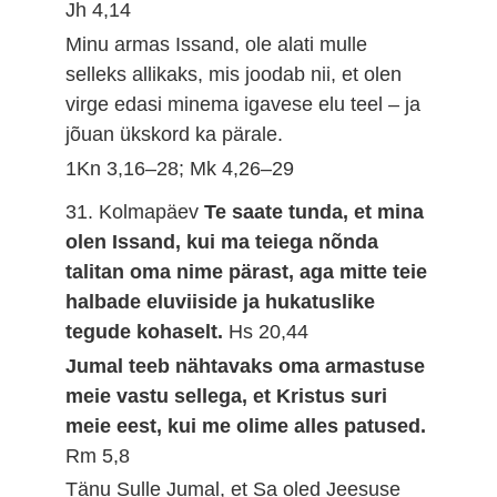
Jh 4,14
Minu armas Issand, ole alati mulle
selleks allikaks, mis joodab nii, et olen
virge edasi minema igavese elu teel – ja
jõuan ükskord ka pärale.
1Kn 3,16–28; Mk 4,26–29
31. Kolmapäev
Te saate tunda, et mina
olen Issand, kui ma teiega nõnda
talitan oma nime pärast, aga mitte teie
halbade eluviiside ja hukatuslike
tegude kohaselt.
Hs 20,44
Jumal teeb nähtavaks oma armastuse
meie vastu sellega, et Kristus suri
meie eest, kui me olime alles patused.
Rm 5,8
Tänu Sulle Jumal, et Sa oled Jeesuse