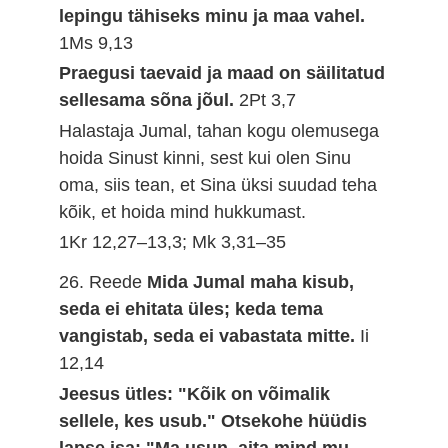
lepingu tähiseks minu ja maa vahel.
1Ms 9,13
Praegusi taevaid ja maad on säilitatud
sellesama sõna jõul.
2Pt 3,7
Halastaja Jumal, tahan kogu olemusega
hoida Sinust kinni, sest kui olen Sinu
oma, siis tean, et Sina üksi suudad teha
kõik, et hoida mind hukkumast.
1Kr 12,27–13,3; Mk 3,31–35
26. Reede
Mida Jumal maha kisub,
seda ei ehitata üles; keda tema
vangistab, seda ei vabastata mitte.
Ii
12,14
Jeesus ütles: "Kõik on võimalik
sellele, kes usub." Otsekohe hüüdis
lapse isa: "Ma usun, aita mind mu