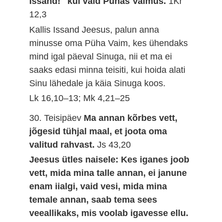
Issand!" kui vaid Pühas Vaimus.
1Kr
12,3
Kallis Issand Jeesus, palun anna
minusse oma Püha Vaim, kes ühendaks
mind igal päeval Sinuga, nii et ma ei
saaks edasi minna teisiti, kui hoida alati
Sinu lähedale ja käia Sinuga koos.
Lk 16,10–13; Mk 4,21–25
30. Teisipäev
Ma annan kõrbes vett,
jõgesid tühjal maal, et joota oma
valitud rahvast.
Js 43,20
Jeesus ütles naisele: Kes iganes joob
vett, mida mina talle annan, ei janune
enam iialgi, vaid vesi, mida mina
temale annan, saab tema sees
veeallikaks, mis voolab igavesse ellu.