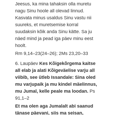
Jeesus, ka mina tahaksin olla muretu
nagu Sinu hoole all olevad linnud.
Kasvata minus usaldus Sinu vastu nii
suureks, et muretsemise korral
suudaksin kõik anda Sinu kätte. Sa ju
näed mind ja pead iga päev minu eest
hoolt.
Rm 9,14–23(24–26); 2Ms 23,20–33
6. Laupäev
Kes Kõigekõrgema kaitse
all elab ja alati Kõigeväelise varju all
viibib, see ütleb Issandale: Sina oled
mu varjupaik ja mu kindel mäelinnus,
mu Jumal, kelle peale ma loodan.
Ps
91,1–2
Et ma olen aga Jumalalt abi saanud
tänase päevani, siis ma seisan,