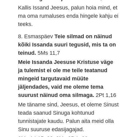
Kallis Issand Jeesus, palun hoia mind, et
ma oma rumaluses enda hingele kahju ei
teeks.
8. Esmaspäev
Teie silmad on näinud
kõiki Issanda suuri tegusid, mis ta on
teinud.
5Ms 11,7
Meie Issanda Jeesuse Kristuse väge
ja tulemist ei ole me teile teatanud
mingeid targutavaid müüte
jäljendades, vaid me oleme tema
suurust näinud oma silmaga.
2Pt 1,16
Me täname sind, Jeesus, et oleme Sinust
teada saanud Sinuga kohtunud
tunnistajate kaudu. Palun aita meid olla
Sinu suuruse edasijagajad.