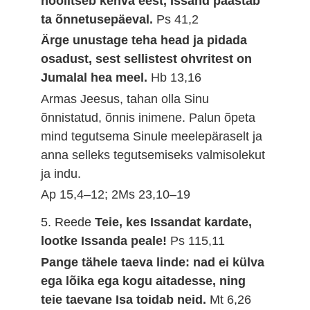
hoolitseb kehva eest, Issand päästab
ta õnnetusepäeval.
Ps 41,2
Ärge unustage teha head ja pidada
osadust, sest sellistest ohvritest on
Jumalal hea meel.
Hb 13,16
Armas Jeesus, tahan olla Sinu
õnnistatud, õnnis inimene. Palun õpeta
mind tegutsema Sinule meelepäraselt ja
anna selleks tegutsemiseks valmisolekut
ja indu.
Ap 15,4–12; 2Ms 23,10–19
5. Reede
Teie, kes Issandat kardate,
lootke Issanda peale!
Ps 115,11
Pange tähele taeva linde: nad ei külva
ega lõika ega kogu aitadesse, ning
teie taevane Isa toidab neid.
Mt 6,26