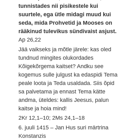
tunnistades nii pisikestele kui
suurtele, ega ütle midagi muud kui
seda, mida Prohvetid ja Mooses on
rääkinud tulevikus sündivaist asjust.
Ap 26,22
Jää vaikseks ja mõtle järele: kas oled
tundnud mingites olukordades
Kõigekõrgema kaitset? Andku see
kogemus sulle julgust ka edaspidi Tema
peale loota ja Teda usaldada. Siis õpid
sa palvetama ja ennast Tema kätte
andma, üteldes: kallis Jeesus, palun
kaitse ja hoia mind!
2Kr 12,1–10; 2Ms 24,1–18
6. juuli 1415 – Jan Hus suri märtrina
Konstanzis