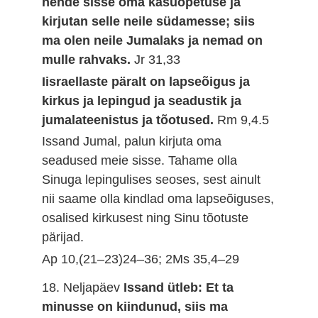
nende sisse oma käsuõpetuse ja
kirjutan selle neile südamesse; siis
ma olen neile Jumalaks ja nemad on
mulle rahvaks.
Jr 31,33
Iisraellaste päralt on lapseõigus ja
kirkus ja lepingud ja seadustik ja
jumalateenistus ja tõotused.
Rm 9,4.5
Issand Jumal, palun kirjuta oma
seadused meie sisse. Tahame olla
Sinuga lepingulises seoses, sest ainult
nii saame olla kindlad oma lapseõiguses,
osalised kirkusest ning Sinu tõotuste
pärijad.
Ap 10,(21–23)24–36; 2Ms 35,4–29
18. Neljapäev
Issand ütleb: Et ta
minusse on kiindunud, siis ma