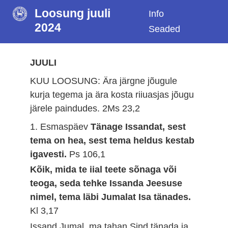
Loosung juuli
Info
2024
Seaded
JUULI
KUU LOOSUNG: Ära järgne jõugule
kurja tegema ja ära kosta riiuasjas jõugu
järele paindudes.
2Ms 23,2
1. Esmaspäev
Tänage Issandat, sest
tema on hea, sest tema heldus kestab
igavesti.
Ps 106,1
Kõik, mida te iial teete sõnaga või
teoga, seda tehke Issanda Jeesuse
nimel, tema läbi Jumalat Isa tänades.
Kl 3,17
Issand Jumal, ma tahan Sind tänada ja