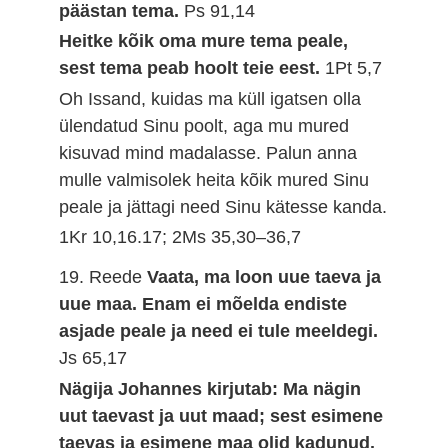
päästan tema.
Ps 91,14
Heitke kõik oma mure tema peale,
sest tema peab hoolt teie eest.
1Pt 5,7
Oh Issand, kuidas ma küll igatsen olla
ülendatud Sinu poolt, aga mu mured
kisuvad mind madalasse. Palun anna
mulle valmisolek heita kõik mured Sinu
peale ja jättagi need Sinu kätesse kanda.
1Kr 10,16.17; 2Ms 35,30–36,7
19. Reede
Vaata, ma loon uue taeva ja
uue maa. Enam ei mõelda endiste
asjade peale ja need ei tule meeldegi.
Js 65,17
Nägija Johannes kirjutab: Ma nägin
uut taevast ja uut maad; sest esimene
taevas ja esimene maa olid kadunud.