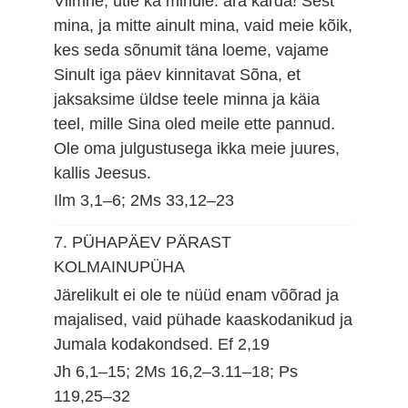
Viimne, ütle ka minule: ära karda! Sest
mina, ja mitte ainult mina, vaid meie kõik,
kes seda sõnumit täna loeme, vajame
Sinult iga päev kinnitavat Sõna, et
jaksaksime üldse teele minna ja käia
teel, mille Sina oled meile ette pannud.
Ole oma julgustusega ikka meie juures,
kallis Jeesus.
Ilm 3,1–6; 2Ms 33,12–23
7. PÜHAPÄEV PÄRAST
KOLMAINUPÜHA
Järelikult ei ole te nüüd enam võõrad ja
majalised, vaid pühade kaaskodanikud ja
Jumala kodakondsed.
Ef 2,19
Jh 6,1–15; 2Ms 16,2–3.11–18; Ps
119,25–32