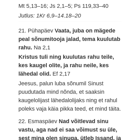
Mt 5,13–16; Js 2,1–5; Ps 119,33–40
Jutlus: 1Kr 6,9–14.18–20
21. Pühapäev
Vaata, juba on mägede
peal sõnumitooja jalad, tema kuulutab
rahu.
Na 2,1
Kristus tuli ning kuulutas rahu teile,
kes kaugel olite, ja rahu neile, kes
lähedal olid.
Ef 2,17
Jeesus, palun luba sõnumil Sinust
puudutada mind nõnda, et saaksin
kaugelolijast lähedalolijaks ning et rahul
poleks vaja käia pikka teed, et mind täita.
22. Esmaspäev
Nad võitlevad sinu
vastu, aga nad ei saa võimust su üle,
sest mina olen sinuga, ütleb Issand, ja