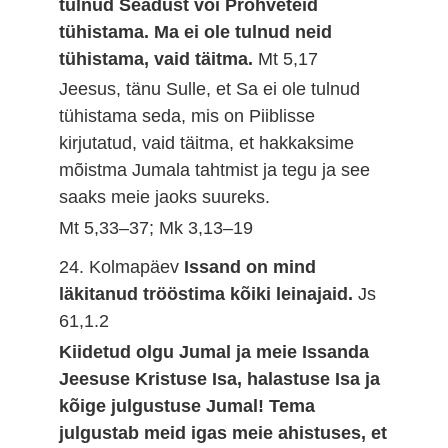
tulnud Seadust või Prohveteid
tühistama. Ma ei ole tulnud neid
tühistama, vaid täitma.
Mt 5,17
Jeesus, tänu Sulle, et Sa ei ole tulnud
tühistama seda, mis on Piiblisse
kirjutatud, vaid täitma, et hakkaksime
mõistma Jumala tahtmist ja tegu ja see
saaks meie jaoks suureks.
Mt 5,33–37; Mk 3,13–19
24. Kolmapäev
Issand on mind
läkitanud trööstima kõiki leinajaid.
Js
61,1.2
Kiidetud olgu Jumal ja meie Issanda
Jeesuse Kristuse Isa, halastuse Isa ja
kõige julgustuse Jumal! Tema
julgustab meid igas meie ahistuses, et