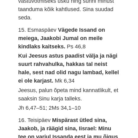
vastuvõtmiseks usku ning sunni minust
taanduma kõik kahtlused. Sina suudad
seda.
15. Esmaspäev
Vägede Issand on
meiega, Jaakobi Jumal on meile
kindlaks kaitseks.
Ps 46,8
Kui Jeesus astus paadist välja ja nägi
suurt rahvahulka, hakkas tal neist
hale, sest nad olid nagu lambad, kellel
ei ole karjast.
Mk 6,34
Jeesus, palun õpeta mind kannatlikult, et
saaksin Sinu karja talleks.
Jh 6,47–51; 2Ms 34,1–10
16. Teisipäev
Mispärast ütled sina,
Jaakob, ja räägid sina, Iisrael: Minu
tee on varjul Issanda eest ja mu õigus