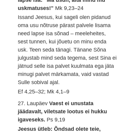
uskmatuses!"
Mk 9,23–24
Issand Jeesus, kui sageli olen pidanud
oma usu nõtruse pärast palvele lisama
need lapse isa sõnad – meeleheites,
sest tunnen, kui jõuetu on minu enda
usk. Teen seda tänagi. Tänane Sõna
julgustab mind seda tegema, sest Sina ei
jätnud selle isa palvet kuulmata ega jäta
minugi palvet märkamata, vaid vastad
Sulle sobival ajal.
Ef 4,25–32; Mk 4,1–9
27. Laupäev
Vaest ei unustata
jäädavalt, viletsate lootus ei hukku
igaveseks.
Ps 9,19
Jeesus ütleb: Õndsad olete teie,