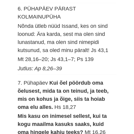
6. PÜHAPÄEV PÄRAST
KOLMAINUPÜHA
Nõnda ütleb nüüd Issand, kes on sind
loonud: Ära karda, sest ma olen sind
lunastanud, ma olen sind nimepidi
kutsunud, sa oled minu päralt!
Js 43,1
Mt 28,16–20; Js 43,1–7; Ps 139
Jutlus: Ap 8,26–39
7. Pühapäev
Kui õel pöördub oma
õelusest, mida ta on teinud, ja teeb,
mis on kohus ja õige, siis ta hoiab
oma elu alles.
Hs 18,27
Mis kasu on inimesel sellest, kui ta
kogu maailma kasuks saaks, kuid
oma hingele kahju teeks?
Mt 16,26