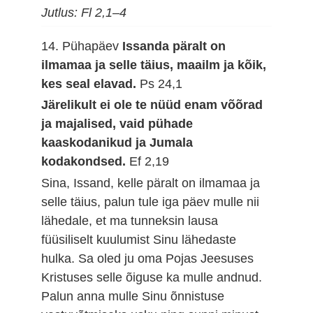
Jutlus: Fl 2,1–4
14. Pühapäev
Issanda päralt on
ilmamaa ja selle täius, maailm ja kõik,
kes seal elavad.
Ps 24,1
Järelikult ei ole te nüüd enam võõrad
ja majalised, vaid pühade
kaaskodanikud ja Jumala
kodakondsed.
Ef 2,19
Sina, Issand, kelle päralt on ilmamaa ja
selle täius, palun tule iga päev mulle nii
lähedale, et ma tunneksin lausa
füüsiliselt kuulumist Sinu lähedaste
hulka. Sa oled ju oma Pojas Jeesuses
Kristuses selle õiguse ka mulle andnud.
Palun anna mulle Sinu õnnistuse