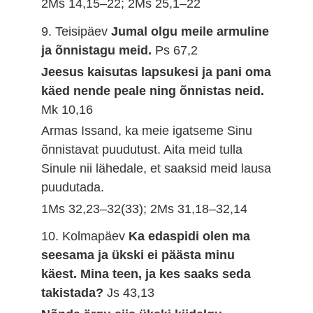
2Ms 14,15–22; 2Ms 25,1–22
9. Teisipäev
Jumal olgu meile armuline
ja õnnistagu meid.
Ps 67,2
Jeesus kaisutas lapsukesi ja pani oma
käed nende peale ning õnnistas neid.
Mk 10,16
Armas Issand, ka meie igatseme Sinu
õnnistavat puudutust. Aita meid tulla
Sinule nii lähedale, et saaksid meid lausa
puudutada.
1Ms 32,23–32(33); 2Ms 31,18–32,14
10. Kolmapäev
Ka edaspidi olen ma
seesama ja ükski ei päästa minu
käest. Mina teen, ja kes saaks seda
takistada?
Js 43,13