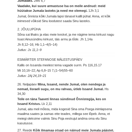
Jumalaks.
2Ms 6,7
Vaadake, kui suure armastuse Isa on meile andnud: meid
hüütakse Jumala lasteks ja need me olemegi.
1Jh 3,1
Jumal, õnnista kõiki Jumala lapsi tänasel kallil pühal. Anna, et kõik
inimesed võiksid Sinu loodutest saada Sinu lasteks.
2. JÕULUPÜHA
Sõna sai lihaks ja elas meie keskel, ja me nägime tema kirkust nagu
Isast Ainusündinu kirkust, täis armu ja tõde.
Jh 1,14a
Jh 8,12–16; Hb 1,1–4(5–14)
Jutlus: Js 11,1–9
ESIMÄRTER STEFANOSE MÄLESTUSPÄEV
Kallis on Issanda meelest tema vagade surm.
Ps 116,15.17
Mt 10,16–22; Ap 6,8–15 7,(1–54)55–60
Jutlus: 2Aj 24,19–21
26. Neljapäev
Mina, Issand, nende Jumal, olen nendega ja
nemad, Iisraeli sugu, on mu rahvas, ütleb Issand Jumal.
Hs
34,30
Teile on täna Taaveti linnas sündinud Õnnistegija, kes on
Issand Kristus.
Lk 2,11
Jumal, aita meil mõista, mida kogesid Sina oma Poega inimlapsena
maailma saates ja samas ette teades, millega see lõpeb. Anna, et
meiegi oleksime valmis Sinu Poja eeskujul andma oma elu Sinu
kasutusse.
27. Reede
Kõik ilmamaa otsad on näinud meie Jumala päästet.