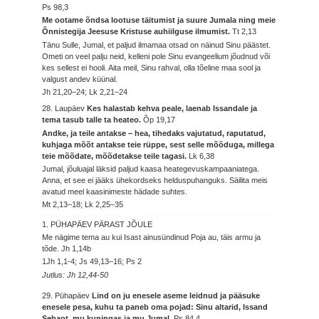
Ps 98,3
Me ootame õndsa lootuse täitumist ja suure Jumala ning meie
Õnnistegija Jeesuse Kristuse auhiilguse ilmumist.
Tt 2,13
Tänu Sulle, Jumal, et paljud ilmamaa otsad on näinud Sinu päästet.
Ometi on veel palju neid, kelleni pole Sinu evangeelium jõudnud või
kes sellest ei hooli. Aita meil, Sinu rahval, olla tõeline maa sool ja
valgust andev küünal.
Jh 21,20–24; Lk 2,21–24
28. Laupäev
Kes halastab kehva peale, laenab Issandale ja
tema tasub talle ta heateo.
Õp 19,17
Andke, ja teile antakse – hea, tihedaks vajutatud, raputatud,
kuhjaga mõõt antakse teie rüppe, sest selle mõõduga, millega
teie mõõdate, mõõdetakse teile tagasi.
Lk 6,38
Jumal, jõuluajal läksid paljud kaasa heategevuskampaaniatega.
Anna, et see ei jääks ühekordseks helduspuhanguks. Säilita meis
avatud meel kaasinimeste hädade suhtes.
Mt 2,13–18; Lk 2,25–35
1. PÜHAPÄEV PÄRAST JÕULE
Me nägime tema au kui Isast ainusündinud Poja au, täis armu ja
tõde.
Jh 1,14b
1Jh 1,1-4; Js 49,13–16; Ps 2
Jutlus: Jh 12,44-50
29. Pühapäev
Lind on ju enesele aseme leidnud ja pääsuke
enesele pesa, kuhu ta paneb oma pojad: Sinu altarid, Issand
Sebaot, mu kuningas ja mu Jumal.
Ps 84,4