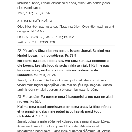
kirikusse. Anna, et nad leiaksid seal seda, mida Sina nende jaoks
oled valmistanud.
Ilm 3,7–13; Lk 1,39–56
4. ADVENDIPÜHAPÄEV
Olge ikka rõõmsad Issandas! Taas ma ütlen: Olge rõõmsad! Issand
on ligidal!
Fl 4,4.5b
Lk 1,26–38(39–56); Js 52,7–10; Ps 102
Jutlus: Jh 1,19–23(24–28)
22. Pühapäev
Sina oled mu ootus, Issand Jumal. Sa oled mu
kindel lootus mu noorpõlvest.
Ps 71,5
Me oleme päästetud lootuses. Ent juba nähtava lootmine ei
ole lootus: kes siis loodab seda, mida ta näeb? Kui me aga
loodame seda, mida me ei näe, siis me ootame seda
kannatlikult.
Rm 8, 24–25
Jumal, me täname Sind kõigi kaunite jõulumälestuste eest, mis
viivad meid tagasi lapsepõlve. Aita meil sel jõuluajal kogeda, kuidas
andmisrõõm on alati suurem ja õndsam kui saamisrõõm.
23. Esmaspäev
Ma tunnen oma üleastumisi ja mu patt on alati
mu ees.
Ps 51,5
Kui me oma patud tunnistame, on tema ustav ja õige, nõnda
et ta annab andeks meie patud ja puhastab meid kogu
ülekohtust.
1Jh 1,9
Jumal, puhasta meie südamed kõigest, mis sinna rahutust külvab.
Anna jõudu andeks paluda ja andeks anda. Vabasta meid
kibestumise needusest. Täida meie südamed rõõmuga, et Kristus