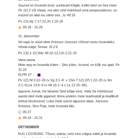
Suured on Issanda teod, uuritavad kõigile, kellel neist on hea meel.
Ps 111:2 või Vaata, ma olen sind märkinud oma peopesadesse, su
müürid on alati mu silme ees. Js 49:16
Ps 131;Ap 7:17-22;Jh 1:16-18
09.18
-
15.29
31. detsember
Nii nagu te nüüd olete Kristuse Jeesuse võtnud vastu Issandaks,
nõnda käige Temas. Kl 2:6
Ps 132:1-10;1Ms 49:10-12;1Jh 2:21-25
Vana-aasta
Meie aeg on Issanda kätes - Sinu käes, Issand, on kõik mu ajad. Ps
31:16
KLPR 47
Ps 121;Nl 3:22–26 (v Kg 3:1–8 v 1Sm 7:12);1Pt 1:22–25 (v Ilm
2:1–5);Lk 13:6–9 (v Mt 16:1–4 v Lk 21:25–36);
Igavene Jumal, me täname Sind kõige eest, mida Sa möödunud
aastal oled meile jaganud. Anna andeks meie teadmatult ja teadlikult
tehtud eksimused. Luba meid uuesti algusest alata. Jeesuse
Kristuse, Sinu Poja, meie Issanda läbi.
00.27
09.18
-
15.31
DETSEMBER
KUU LOOSUNG: Tõuse, paista, sest sinu valgus tuleb ja Issanda