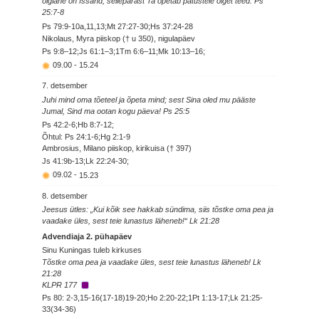
õiglane on Issand; sellepärast Ta õpetab patustele õiget teed. Ps
25:7-8
Ps 79:9-10a,11,13;Mt 27:27-30;Hs 37:24-28
Nikolaus, Myra piiskop († u 350), nigulapäev
Ps 9:8–12;Js 61:1–3;1Tm 6:6–11;Mk 10:13–16;
09.00
-
15.24
7. detsember
Juhi mind oma tõeteel ja õpeta mind; sest Sina oled mu pääste
Jumal, Sind ma ootan kogu päeva! Ps 25:5
Ps 42:2-6;Hb 8:7-12;
Õhtul: Ps 24:1-6;Hg 2:1-9
Ambrosius, Milano piiskop, kirikuisa († 397)
Js 41:9b-13;Lk 22:24-30;
09.02
-
15.23
8. detsember
Jeesus ütles: „Kui kõik see hakkab sündima, siis tõstke oma pea ja
vaadake üles, sest teie lunastus läheneb!“ Lk 21:28
Advendiaja 2. pühapäev
Sinu Kuningas tuleb kirkuses
Tõstke oma pea ja vaadake üles, sest teie lunastus läheneb! Lk
21:28
KLPR 177
Ps 80: 2-3,15-16(17-18)19-20;Ho 2:20-22;1Pt 1:13-17;Lk 21:25-
33(34-36)