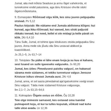
Jumal, aita meil mõista Seaduse ja armu õiget vahekorda, et
tunneksime endid patustena, aga tänu Kristuse ohvrile siiski
õigeksmõistetuina.
9. Esmaspäev
Rõõmsad olgu kõik, kes sinu juures pelgupaika
otsivad.
Ps 5,12
Paulus kirjutab: Me näitame end Jumala abilistena kõiges: kui
kurvad, aga ikka rõõmsad; kui vaesed, kes siiski paljusid
rikkaks teevad; kui need, kellel ei ole midagi ja kelle päralt on
kõik.
2Kr 6,4.10
Tänu Sulle, Jumal, et tohime igas kitsikuses otsida pelgupaika Sinu
juures. Anna meile siis jõudu olla Sinu ustavad abilised ja
kaastöölised.
Js 25,1–5; Js 63,7–14
10. Teisipäev
Su päike ei lähe enam looja ja su kuu ei kahane,
sest Issand on sulle igaveseks valguseks.
Js 60,20
Jumal, kes ütles: Pimedusest paistku valgus!, on hakanud
särama meie südames, et tekiks tunnetuse valgus Jeesuse
Kristuse isikus olevast Jumala aust.
2Kr 4,6
Jumal, anna, et sel aasta pimedaimal ajal igatseksime veelgi enam
Sinu valgust. Täida meie südamed Kristuse valgusega.
Ilm 2,1–7; Js 63,15–64,6
11. Kolmapäev
Õigete ootus on rõõm.
Õp 10,28
Teie olge inimeste sarnased, kes ootavad oma isandat
pulmapeolt koju, et kui ta tulles koputab, võiksid nad kohe
talle ukse avada.
Lk 12,36