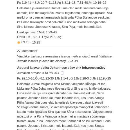
Ps 119:41–48;Jr 20:7–11,13;Ap 6:8,11–15; 7:51-60;Mt 10:16–22
Halastuse ja armastuse Jumal, Sina oled meile saatnud oma Poja,
et meid, kes me sageli Sinu vastu tegutseme, enesega lepitada. Aita
meilgi oma vaenlasi armastada ja järgida Püha Stefanose eeskuju,
kes oma hukkajate eest palvetas. Luba meil koos temaga näha
Sinu kirkust. Jeesuse Kristuse, Sinu Poja, meie Issanda läbi.
Lisalugemine: 1Mak 1:29-40
Õhtul: Ps 132:11-17;Kl 1:15-20;
09.19
-
15.25
27. detsember
Vaadake, kui suure armastuse Isa on meile andnud: meid hüütakse
Jumala lasteks ja need me olemegi. 1Jh 3:1
Apostel ja evangelist Johannese päev ehk johannesepäev
Jumal on armastus
KLPR 314
Ps 92:13-16;Õp 8:1,22-30;1Jh 1:1-4 või 1Jh 2:28-3:3;Jh 21:19b-25
Halastaja Jumal, valgusta oma Kirikut Sinu püha sõnaga, et me
käiksime Püha Johannese õpetuse järgi Sinu armu ja tõe valguses.
Luba meil Sinu juures igavesti näha Sinu taevast kirkust. Seda
palume Jeesuse Kristuse, meie Issanda läbi, kes koos Sinuga
Püha Vaimu ühtsuses elab ja valitseb igavesest ajast igavesti.
V: Kõigeväeline Jumal, Sa avasid apostel ja evangelist Johannese
kaudu meile ligipääsu Sinu igavese Sõna saladustele. Valgusta meie
mõistust oma Püha Vaimuga ja lase meil armastava südamega
taibata, mida Püha Johannes meile Kristusest on kuulutanud. Seda
palume Jeesuse Kristuse, meie Issanda läbi, kes koos Sinuga