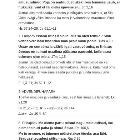
ainusündinud Poja on andnud, et ükski, kes temasse usub, ei
hukkuks, vaid et tal oleks igavene elu.
Jh 3,16
Jumal, aita meil saada vaeseks ja nõrgaks oma vaimus, et Sinu
Vaimu vägi võiks ilmneda ka meis ja vahendada maailmale Sinu
armastust.
Hs 37,24–28; Js 61,1–11
7. Laupäev
Issand ütles Kainile: Mis sa oled teinud? Sinu
venna vere hääl kisendab maa pealt minu poole.
1Ms 4,10
Ustav on see sõna ja väärib igati vastuvõtmist, et Kristus
Jeesus on tulnud maailma päästma patuseid, kelle seast
esimene olen mina.
1Tm 1,15
Jumal, Sa oled öelnud prohveti läbi, et kui meie patud on ka
helepunased, saavad need lumivalgeks. Jeesus, kata meid oma
kalli verega, et võiksime saada puhtaks ja tunda rõõmu Sinu
heldusest.
Fl 1,3–11; Js 62,1–12
2. ADVENDIPÜHAPÄEV
Tõstke oma pea ja vaadake üles, sest teie lunastus läheneb.
Lk
21,28
Lk 21,25–33; Jk 5,7–8(9–11); Ps 144
Jutlus: Js 35,3–10
8. Pühapäev
Me oleme pattu teinud nagu meie esiisad, me
oleme teinud paha ja olnud õelad.
Ps 106,6
Me ju arvame, et inimene mõistetakse õigeks usu läbi,
Seaduse tegudest sõltumata.
Rm 3,28