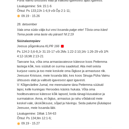
Püha Vaimu ühtsuses elab ja valitseb igavesest ajast igavesti.
Lisalugemine: Srk 15:1-6
Õhtul: Ps 133;2Jh 1-6,9 või Õp 2:1-11;
09.19
-
15.26
28. detsember
Vala oma süda välja kui vesi Issanda palge ette! Tõsta oma käed
Tema poole oma laste elu pärast! Nl 2:19
Süütalastepäev
Jeesus põgenikuna
KLPR 166
Ps 124:2-3,6-8;Jr 31:15-17 või 2Ms 1:22-2:10;1Kr 1:26-29 või 1Pt
4:12-16;Mt 2:13-21
Taevane Isa, võta oma armastavatesse kätesse koos Petlemma
lastega kõik, kes süütult on surma saadetud. Aita meil seista
kurjuse vastu ja too meie keskele oma õigluse ja armastuse riik.
Jeesuse Kristuse, meie Issanda läbi, kes koos Sinuga Püha Vaimu
ühtsuses elab ja valitseb igavesest ajast igavesti.
V: Kõigeväeline Jumal, me meenutame täna Petlemma süütuid
lapsi, kelle kuningas Heroodes käskis hukata. Võta oma
hoolitsevatesse kätesse kõik lapsed, keda tänagi kiusatakse ja
surmatakse. Anna, et õiglus, armastus ja rahu võidaksid meie
keskel vale, ükskõiksuse, sõjad ja hävingu. Seda palume jõululapse
Jeesuse, meie Issanda läbi.
Lisalugemine: 1Mak 1:54-63
Õhtul: Ps 134;Ilm 12:1-6;
09.19
-
15.27