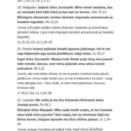
2Kr 1,18–22; Lk 1,1–17
19. Neljapäev
Jaakob ütles Joosepile: Mine ometi vaatama, kas
su vendade käsi käib hästi ja kas kari on korras.
1Ms 37,14
Mõtelgem üksteisele, kuidas üksteist virgutada armastusele ja
headele tegudele.
Hb 10,24
Jumal, kõrvalda usklike vahelt vihavaen, kadedus ja soovimatus
üksteist mõista. Lase meil virgutada üksteist armastusele ja headele
tegudele.
Js 11,10–13; Lk 1,18–25
20. Reede
Issand päästab Iisraeli igavese päästega: teil ei ole
vaja häbeneda ega tunda piinlikkust, iialgi mitte.
Js 45,17
Ingel ütles Joosepile: Maarja toob ilmale poja ning sina paned
talle nimeks Jeesus, sest tema päästab oma rahva nende
pattudest.
Mt 1,21
Jumal, aita meil elada nõnda, et me ei peaks tundma enda pärast
piinlikkust. Anna meile kindel usk, et me ei häbeneks ka Sind – isegi
mitte pilkajate ees. Tänu Sulle, et oled meid päästnud Jeesuse
Kristuse läbi.
Jr 30,8–11a; Lk 1,26–38
21. Laupäev
Mu süda ja mu ihu hüüavad rõõmsasti elava
Jumala poole.
Ps 84,3
Eliisabet ütles Maarjale: Miks saab mulle osaks, et mu Issanda
ema tuleb minu juurde? Sest vaata, kui su tervituse hääl mu
kõrvu kostis, hüppas lapsuke mu ihus rõõmu pärast.
Lk 1,43–
44
Jumal, praegu kavatsevad paljud meie maal minna jõuluõhtul