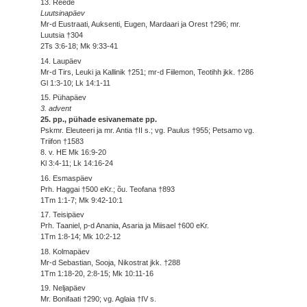
13. Reede
Luutsinapäev
Mr-d Eustraati, Auksenti, Eugen, Mardaari ja Orest †296; mr.
Luutsia †304
2Ts 3:6-18; Mk 9:33-41
14. Laupäev
Mr-d Tirs, Leuki ja Kallinik †251; mr-d Fiilemon, Teotihh jkk. †286
Gl 1:3-10; Lk 14:1-11
15. Pühapäev
3. advent
25. pp., pühade esivanemate pp.
Pskmr. Eleuteeri ja mr. Antia †II s.; vg. Paulus †955; Petsamo vg.
Triifon †1583
8. v. HE Mk 16:9-20
Kl 3:4-11; Lk 14:16-24
16. Esmaspäev
Prh. Haggai †500 eKr.; õu. Teofana †893
1Tm 1:1-7; Mk 9:42-10:1
17. Teisipäev
Prh. Taaniel, p-d Anania, Asaria ja Miisael †600 eKr.
1Tm 1:8-14; Mk 10:2-12
18. Kolmapäev
Mr-d Sebastian, Sooja, Nikostrat jkk. †288
1Tm 1:18-20, 2:8-15; Mk 10:11-16
19. Neljapäev
Mr. Bonifaati †290; vg. Aglaia †IV s.