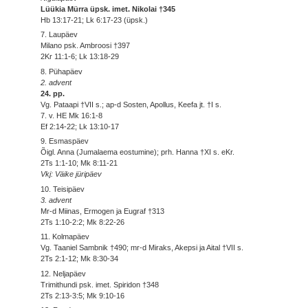
Lüükia Mürra üpsk. imet. Nikolai †345
Hb 13:17-21; Lk 6:17-23 (üpsk.)
7. Laupäev
Milano psk. Ambroosi †397
2Kr 11:1-6; Lk 13:18-29
8. Pühapäev
2. advent
24. pp.
Vg. Pataapi †VII s.; ap-d Sosten, Apollus, Keefa jt. †I s.
7. v. HE Mk 16:1-8
Ef 2:14-22; Lk 13:10-17
9. Esmaspäev
Õigl. Anna (Jumalaema eostumine); prh. Hanna †XI s. eKr.
2Ts 1:1-10; Mk 8:11-21
Vkj: Väike jüripäev
10. Teisipäev
3. advent
Mr-d Miinas, Ermogen ja Eugraf †313
2Ts 1:10-2:2; Mk 8:22-26
11. Kolmapäev
Vg. Taaniel Sambnik †490; mr-d Miraks, Akepsi ja Aital †VII s.
2Ts 2:1-12; Mk 8:30-34
12. Neljapäev
Trimithundi psk. imet. Spiridon †348
2Ts 2:13-3:5; Mk 9:10-16