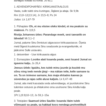
auhiilgus koidab su kohal.
Js 60,1
1. ADVENDIPÜHAPÄEV. KIRIKUAASTA ALGUS
Vaata, sulle tuleb sinu kuningas, õiglane ja aitaja.
Sk 9,9b
Rm 13,8–12(13.14); Jr 23,5–8; Ps 24
Jutlus: Lk 1,67-79
1. Pühapäev
Oh, et mu elutee oleks kindel, et ma peaksin su
määrusi.
Ps 119,5
Ristija Johannes ütles: Parandage meelt, sest taevariik on
lähedal!
Mt 3,1–2
Jumal, palume Sinu õnnistust algavasse kirikuaastasse. Õpeta
meid õigesti kuuletuma Sinu seadusele ja evangeeliumile, et
jääksime Sulle ustavaks.
1. detsember - Uue kirikuaasta algus
2. Esmaspäev
Lootke alati Issanda peale, sest Issand Jumal on
igavene kalju.
Js 26,4
Jeesus ütleb: Igaüks, kes tuleb minu juurde ja kuuleb mu
sõnu ning teeb nende järgi – ma näitan teile, kelle sarnane ta
on. Ta on inimese sarnane, kes maja ehitades kaevas ja
süvendas ja rajas selle aluse kaljule.
Lk 6,47–48
Jumal, aita meid kasutada seda advendiaega, et juurduksime Sinu
tulemise ootuses ja ehitaksime oma usuhoone Sinu kindla kalju
peale.
1Pt 1,(8.9)10–13; Js 59,1–15a
3. Teisipäev
Saamuel ütles Saulile: Issanda Vaim tuleb
võimsasti su peale, sa hakkad koos nendega prohvetlikult