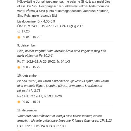
Kõigeväeline Jumal, taevane Isa, me palume Sind: ärata meid üles,
et siis, kui Sinu Poeg tagasi tuleb, oleksime valmis Teda rõõmuga
vastu võtma ja Sind puhta südamega teenima. Jeesuse Kristuse,
Sinu Poja, meie Issanda läbi.
Lisalugemine: Brk 4:36-5:9
Õhtul: Ps 24:1-6;Js 26:7-12;Ps 24:1-6;Hg 2:1-9
17.26
09.04
-
15.22
9. detsember
Sina, Iisraeli karjane, võta kuulda! Ärata oma vägevus ning tule
meid päästma! Ps 80:2-3
Ps 74:1-2,9-21;Jr 23:19-22;Js 64:1-3
09.05
-
15.22
10. detsember
Issand ütleb: „Ma kihlan sind enesele igaveseks ajaks; ma kihlan
sind enesele õiguse ja kohtu pärast, armastuse ja halastuse
pärast.“ Ho 2:21
Ps 14;Ilm 2:12-17;Js 59:15b-20
09.07
-
15.21
11. detsember
Vöötanud oma mõistuse niuded ja olles täiesti kained, lootke
armule, mida teile pakutakse Jeesuse Kristuse ilmumises. 1Pt 1:13
Ps 102:2-19;Ilm 1:4-8;Js 30:27-30