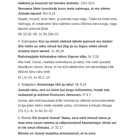
rääkima ja muutud ise teiseks meheks.
1Sm 10,6
Seesama Vaim tunnistab koos meie vaimuga, et me oleme
Jumala lapsed.
Rm 8,16
Saada, Issand, oma Vaim, ja uuenda maa nägu. Täida ka meid oma
Vaimuga, et ootaksime Sinu tulemist sama rõõmsa elevusega, nagu
lapsed ootavad jõule.
Hb 10,32–39; Js 59,15b–21
4. Kolmapäev
Kui sa ometi oleksid tähele pannud mu käske!
Siis oleks su rahu olnud kui jõgi ja su õigus oleks olnud
otsekui mere lained.
Js 48,18
Rahutegijaile külvatakse rahus õiguse vilja.
Jk 3,18
Aita meil, Jumal, vaadata iseendasse ja näha, mis meis puudub
täiuslikust rahust. Anna, et me kõrvaldaksime sel advendiajal kõik
tõkked Sinu rahu teelt.
Kl 1,9–14; Js 60,1–14
5. Neljapäev
Armastage tõtt ja rahu!
Sk 8,19
Jumala rahu, mis on ülem kui kogu mõistmine, hoiab teie
südamed ja mõtted Kristuses Jeesuses.
Fl 4,7
Jumal, aita meil kasutada kõiki sisemisi ja väliseid armuvahendeid,
et iga päev oleks meile meeldiv püha, mil tohime kohtuda Sinuga.
1Ts 5,1–6; Js 60,15–22
6. Reede
Oh Issand Jumal! Vaata, sina oled teinud taeva ja
maa oma suure rammu ja väljasirutatud käsivarrega: ükski asi
ei ole sinul võimatu.
Jr 32,17
Nõnda on Jumal maailma armastanud, et ta oma