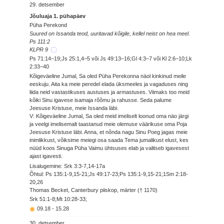
29. detsember
Jõuluaja 1. pühapäev
Püha Perekond
Suured on Issanda teod, uuritavad kõigile, kellel neist on hea meel.
Ps 111:2
KLPR 9
Ps 71:14–19;Js 25:1,4–5 või Js 49:13–16;Gl 4:3–7 või Kl 2:6–10;Lk
2:33–40
Kõigeväeline Jumal, Sa oled Püha Perekonna näol kinkinud meile
eeskuju. Aita ka meie peredel elada üksmeeles ja vagaduses ning
liida neid vastastikuses austuses ja armastuses. Viimaks too meid
kõiki Sinu igavese isamaja rõõmu ja rahusse. Seda palume
Jeesuse Kristuse, meie Issanda läbi.
V: Kõigeväeline Jumal, Sa oled meid imeliselt loonud oma näo järgi
ja veelgi imelisemalt taastanud meie olemuse väärikuse oma Poja
Jeesuse Kristuse läbi. Anna, et nõnda nagu Sinu Poeg jagas meie
inimlikkust, võiksime meiegi osa saada Tema jumalikust elust, kes
nüüd koos Sinuga Püha Vaimu ühtsuses elab ja valitseb igavesest
ajast igavesti.
Lisalugemine: Srk 3:3-7,14-17a
Õhtul: Ps 135:1-9,15-21;Js 49:17-23;Ps 135:1-9,15-21;1Sm 2:18-
20,26
Thomas Becket, Canterbury piiskop, märter († 1170)
Srk 51:1-8;Mt 10:28-33;
09.18
-
15.28
30. detsember