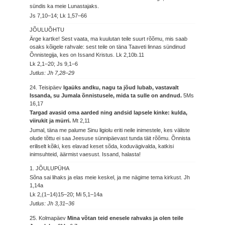
sündis ka meie Lunastajaks.
Js 7,10–14; Lk 1,57–66
JÕULUÕHTU
Ärge kartke! Sest vaata, ma kuulutan teile suurt rõõmu, mis saab
osaks kõigele rahvale: sest teile on täna Taaveti linnas sündinud
Õnnistegija, kes on Issand Kristus.
Lk 2,10b.11
Lk 2,1–20; Js 9,1–6
Jutlus: Jh 7,28–29
24. Teisipäev
Igaüks andku, nagu ta jõud lubab, vastavalt
Issanda, su Jumala õnnistusele, mida ta sulle on andnud.
5Ms
16,17
Targad avasid oma aarded ning andsid lapsele kinke: kulda,
viirukit ja mürri.
Mt 2,11
Jumal, täna me palume Sinu ligiolu eriti neile inimestele, kes väliste
olude tõttu ei saa Jeesuse sünnipäevast tunda täit rõõmu. Õnnista
eriliselt kõiki, kes elavad keset sõda, koduvägivalda, katkisi
inimsuhteid, äärmist vaesust. Issand, halasta!
1. JÕULUPÜHA
Sõna sai lihaks ja elas meie keskel, ja me nägime tema kirkust.
Jh
1,14a
Lk 2,(1–14)15–20; Mi 5,1–14a
Jutlus: Jh 3,31–36
25. Kolmapäev
Mina võtan teid enesele rahvaks ja olen teile