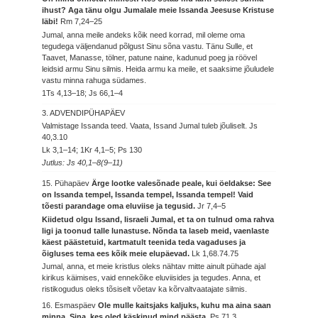
ihust? Aga tänu olgu Jumalale meie Issanda Jeesuse Kristuse
läbi!
Rm 7,24–25
Jumal, anna meile andeks kõik need korrad, mil oleme oma
tegudega väljendanud põlgust Sinu sõna vastu. Tänu Sulle, et
Taavet, Manasse, tölner, patune naine, kadunud poeg ja röövel
leidsid armu Sinu silmis. Heida armu ka meile, et saaksime jõuludele
vastu minna rahuga südames.
1Ts 4,13–18; Js 66,1–4
3. ADVENDIPÜHAPÄEV
Valmistage Issanda teed. Vaata, Issand Jumal tuleb jõuliselt.
Js
40,3.10
Lk 3,1–14; 1Kr 4,1–5; Ps 130
Jutlus: Js 40,1–8(9–11)
15. Pühapäev
Ärge lootke valesõnade peale, kui öeldakse: See
on Issanda tempel, Issanda tempel, Issanda tempel! Vaid
tõesti parandage oma eluviise ja tegusid.
Jr 7,4–5
Kiidetud olgu Issand, Iisraeli Jumal, et ta on tulnud oma rahva
ligi ja toonud talle lunastuse. Nõnda ta laseb meid, vaenlaste
käest päästetuid, kartmatult teenida teda vagaduses ja
õigluses tema ees kõik meie elupäevad.
Lk 1,68.74.75
Jumal, anna, et meie kristlus oleks nähtav mitte ainult pühade ajal
kirikus käimises, vaid ennekõike eluviisides ja tegudes. Anna, et
ristikogudus oleks tõsiselt võetav ka kõrvaltvaatajate silmis.
16. Esmaspäev
Ole mulle kaitsjaks kaljuks, kuhu ma aina saan
minna, Sina, kes oled käskinud mind päästa.
Ps 71,3