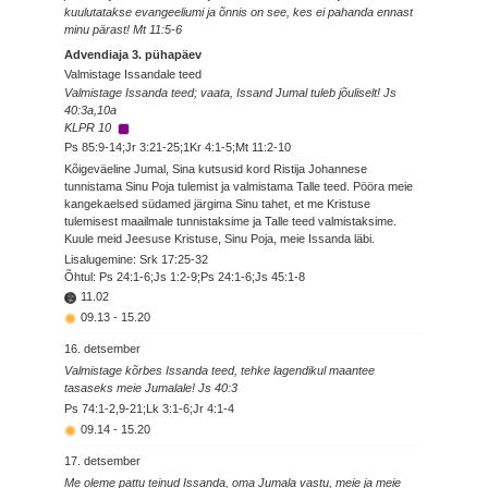
kuulutatakse evangeeliumi ja õnnis on see, kes ei pahanda ennast
minu pärast! Mt 11:5-6
Advendiaja 3. pühapäev
Valmistage Issandale teed
Valmistage Issanda teed; vaata, Issand Jumal tuleb jõuliselt! Js
40:3a,10a
KLPR 10
Ps 85:9-14;Jr 3:21-25;1Kr 4:1-5;Mt 11:2-10
Kõigeväeline Jumal, Sina kutsusid kord Ristija Johannese
tunnistama Sinu Poja tulemist ja valmistama Talle teed. Pööra meie
kangekaelsed südamed järgima Sinu tahet, et me Kristuse
tulemisest maailmale tunnistaksime ja Talle teed valmistaksime.
Kuule meid Jeesuse Kristuse, Sinu Poja, meie Issanda läbi.
Lisalugemine: Srk 17:25-32
Õhtul: Ps 24:1-6;Js 1:2-9;Ps 24:1-6;Js 45:1-8
11.02
09.13
-
15.20
16. detsember
Valmistage kõrbes Issanda teed, tehke lagendikul maantee
tasaseks meie Jumalale! Js 40:3
Ps 74:1-2,9-21;Lk 3:1-6;Jr 4:1-4
09.14
-
15.20
17. detsember
Me oleme pattu teinud Issanda, oma Jumala vastu, meie ja meie