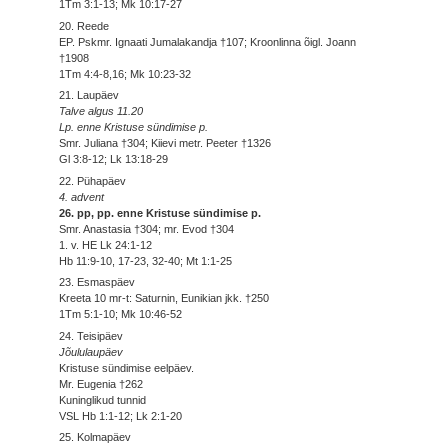
1Tm 3:1-13; Mk 10:17-27
20. Reede
EP. Pskmr. Ignaati Jumalakandja †107; Kroonlinna õigl. Joann
†1908
1Tm 4:4-8,16; Mk 10:23-32
21. Laupäev
Talve algus 11.20
Lp. enne Kristuse sündimise p.
Smr. Juliana †304; Kiievi metr. Peeter †1326
Gl 3:8-12; Lk 13:18-29
22. Pühapäev
4. advent
26. pp, pp. enne Kristuse sündimise p.
Smr. Anastasia †304; mr. Evod †304
1. v. HE Lk 24:1-12
Hb 11:9-10, 17-23, 32-40; Mt 1:1-25
23. Esmaspäev
Kreeta 10 mr-t: Saturnin, Eunikian jkk. †250
1Tm 5:1-10; Mk 10:46-52
24. Teisipäev
Jõululaupäev
Kristuse sündimise eelpäev.
Mr. Eugenia †262
Kuninglikud tunnid
VSL Hb 1:1-12; Lk 2:1-20
25. Kolmapäev