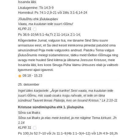
Issanda läbi.
Lisalugemine: Tb 14:3-9
Hommikul: Ps 74:1-2,9-21 või 1Ms 3:1-6,14-24
Jõuluõhtu ehk jõululaupäev
Vaata, ma kuulutan teile suurt rõõmu!
KLPR 21
Ps 36:6-10;Mi 5:1-4a;Tt 2:11-14;Lk 2:1-14;
Kõigeväeline Jumal, valguse Isa, me täname Sind Sinu suure
armastuse eest, et Sa oled keset inimkonna pimedat patuööd oma
ainusündinud Poja meile valguseks andnud. Paistku Tema valgus
jõulusõnumis meiegi südametesse, täitku meid tõelise rõõmuga ning
avagu meie huuled Sind kiitma ja ülistama Jeesuse Kristuse, meie
Issanda läbi, kes koos Sinuga Püha Vaimu ühtsuses elab ja valitseb
igavesest ajast igavesti.
09.18
-
15.23
25. detsember
Ingel ütles karjastele: „Ärge kartke! Sest vaata, ma kuulutan teile
suurt rõõmu, mis saab osaks kogu rahvale, et teile on täna
sündinud Taaveti linnas Päästja, kes on Issand Kristus.“ Lk 2:10-11
Kristuse sündimispüha ehk 1. jõulupüha
Sõna sai lihaks
Sõna sai lihaks ja elas meie keskel, ja me nägime Tema kirkust. Jh
1:14
KLPR 31
Ps 100;Js 52:7–10 või Js 11:1–9;Hb 1:1–3(4–12) või 1Jh 4:9–16;Jh