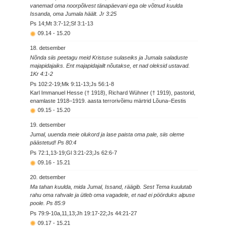
vanemad oma noorpõlvest tänapäevani ega ole võtnud kuulda
Issanda, oma Jumala häält. Jr 3:25
Ps 14;Mt 3:7-12;Sf 3:1-13
09.14
-
15.20
18. detsember
Nõnda siis peetagu meid Kristuse sulaseiks ja Jumala saladuste
majapidajaiks. Ent majapidajailt nõutakse, et nad oleksid ustavad.
1Kr 4:1-2
Ps 102:2-19;Mk 9:11-13;Js 56:1-8
Karl Immanuel Hesse († 1918), Richard Wühner († 1919), pastorid,
enamlaste 1918–1919. aasta terrorivõimu märtrid Lõuna–Eestis
09.15
-
15.20
19. detsember
Jumal, uuenda meie olukord ja lase paista oma pale, siis oleme
päästetud! Ps 80:4
Ps 72:1,13-19;Gl 3:21-23;Js 62:6-7
09.16
-
15.21
20. detsember
Ma tahan kuulda, mida Jumal, Issand, räägib. Sest Tema kuulutab
rahu oma rahvale ja ütleb oma vagadele, et nad ei pöörduks alpuse
poole. Ps 85:9
Ps 79:9-10a,11,13;Jh 19:17-22;Js 44:21-27
09.17
-
15.21