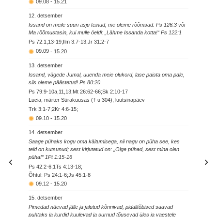
09.08
-
15.21
12. detsember
Issand on meile suuri asju teinud, me oleme rõõmsad. Ps 126:3 või
Ma rõõmustasin, kui mulle öeldi: „Lähme Issanda kotta!“ Ps 122:1
Ps 72:1,13-19;Ilm 3:7-13;Jr 31:2-7
09.09
-
15.20
13. detsember
Issand, vägede Jumal, uuenda meie olukord, lase paista oma pale,
siis oleme päästetud! Ps 80:20
Ps 79:9-10a,11,13;Mt 26:62-66;Sk 2:10-17
Lucia, märter Sürakuusas († u 304), luutsinapäev
Trk 3:1-7;2Kr 4:6-15;
09.10
-
15.20
14. detsember
Saage pühaks kogu oma käitumisega, nii nagu on püha see, kes
teid on kutsunud; sest kirjutatud on: „Olge pühad, sest mina olen
püha!“ 1Pt 1:15-16
Ps 42:2-6;1Ts 4:13-18;
Õhtul: Ps 24:1-6;Js 45:1-8
09.12
-
15.20
15. detsember
Pimedad näevad jälle ja jalutud kõnnivad, pidalitõbised saavad
puhtaks ja kurdid kuulevad ja surnud tõusevad üles ja vaestele