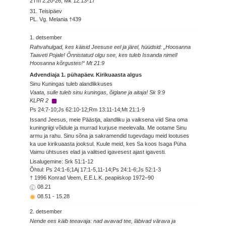
2Tm 2:20-26; Mk 12:13-17
31. Teisipäev
PL. Vg. Melania †439
1. detsember
Rahvahulgad, kes käisid Jeesuse eel ja järel, hüüdsid: „Hoosanna
Taaveti Pojale! Õnnistatud olgu see, kes tuleb Issanda nimel!
Hoosanna kõrgustes!“ Mt 21:9
Advendiaja 1. pühapäev. Kirikuaasta algus
Sinu Kuningas tuleb alandlikkuses
Vaata, sulle tuleb sinu kuningas, õiglane ja aitaja! Sk 9:9
KLPR 2
Ps 24:7-10;Js 62:10-12;Rm 13:11-14;Mt 21:1-9
Issand Jeesus, meie Päästja, alandliku ja vaiksena viid Sina oma
kuningriigi võidule ja murrad kurjuse meelevalla. Me ootame Sinu
armu ja rahu. Sinu sõna ja sakramendid tugevdagu meid lootuses
ka uue kirikuaasta jooksul. Kuule meid, kes Sa koos Isaga Püha
Vaimu ühtsuses elad ja valitsed igavesest ajast igavesti.
Lisalugemine: Srk 51:1-12
Õhtul: Ps 24:1-6;1Aj 17:1-5,11-14;Ps 24:1-6;Js 52:1-3
† 1996 Konrad Veem, E.E.L.K. peapiiskop 1972–90
08.21
08.51
-
15.28
2. detsember
Nende ees käib teeavaja: nad avavad tee, läbivad värava ja