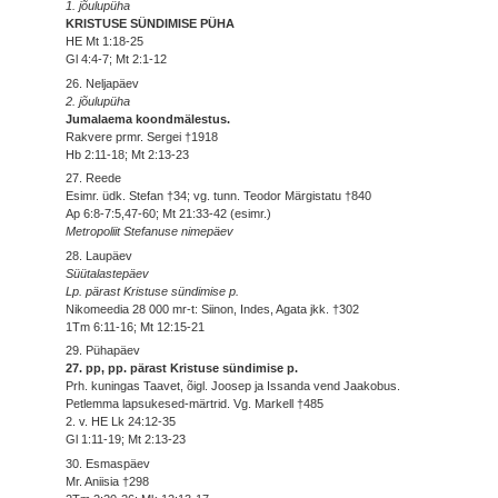
1. jõulupüha
KRISTUSE SÜNDIMISE PÜHA
HE Mt 1:18-25
Gl 4:4-7; Mt 2:1-12
26. Neljapäev
2. jõulupüha
Jumalaema koondmälestus.
Rakvere prmr. Sergei †1918
Hb 2:11-18; Mt 2:13-23
27. Reede
Esimr. üdk. Stefan †34; vg. tunn. Teodor Märgistatu †840
Ap 6:8-7:5,47-60; Mt 21:33-42 (esimr.)
Metropoliit Stefanuse nimepäev
28. Laupäev
Süütalastepäev
Lp. pärast Kristuse sündimise p.
Nikomeedia 28 000 mr-t: Siinon, Indes, Agata jkk. †302
1Tm 6:11-16; Mt 12:15-21
29. Pühapäev
27. pp, pp. pärast Kristuse sündimise p.
Prh. kuningas Taavet, õigl. Joosep ja Issanda vend Jaakobus.
Petlemma lapsukesed-märtrid. Vg. Markell †485
2. v. HE Lk 24:12-35
Gl 1:11-19; Mt 2:13-23
30. Esmaspäev
Mr. Aniisia †298