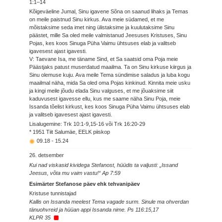
1:1–14
Kõigeväeline Jumal, Sinu igavene Sõna on saanud lihaks ja Temas
on meile paistnud Sinu kirkus. Ava meie südamed, et me
mõistaksime seda imet ning ülistaksime ja kuulutaksime Sinu
päästet, mille Sa oled meile valmistanud Jeesuses Kristuses, Sinu
Pojas, kes koos Sinuga Püha Vaimu ühtsuses elab ja valitseb
igavesest ajast igavesti.
V: Taevane Isa, me täname Sind, et Sa saatsid oma Poja meie
Päästjaks patust muserdatud maailma. Ta on Sinu kirkuse kiirgus ja
Sinu olemuse kuju. Ava meile Tema sündimise saladus ja luba kogu
maailmal näha, mida Sa oled oma Pojas kinkinud. Kinnita meie usku
ja kingi meile jõudu elada Sinu valguses, et me jõuaksime siit
kaduvusest igavesse ellu, kus me saame näha Sinu Poja, meie
Issanda tõelist kirkust, kes koos Sinuga Püha Vaimu ühtsuses elab
ja valitseb igavesest ajast igavesti.
Lisalugemine: Trk 10:1-9,15-16 või Trk 16:20-29
* 1951 Tiit Salumäe, EELK piiskop
09.18
-
15.24
26. detsember
Kui nad viskasid kividega Stefanost, hüüdis ta valjusti: „Issand
Jeesus, võta mu vaim vastu!“ Ap 7:59
Esimärter Stefanose päev ehk tehvanipäev
Kristuse tunnistajad
Kallis on Issanda meelest Tema vagade surm. Sinule ma ohverdan
tänuohvreid ja hüüan appi Issanda nime. Ps 116:15,17
KLPR 35