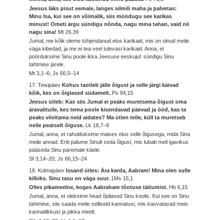
Jeesus läks pisut eemale, langes silmili maha ja palvetas:
Minu Isa, kui see on võimalik, siis möödugu see karikas
minust! Ometi ärgu sündigu nõnda, nagu mina tahan, vaid nii
nagu sina!
Mt 26,39
Jumal, me kõik oleme tühjendanud elus karikaid, mis on olnud meile
väga kibedad, ja me ei tea veel tulevasi karikaid. Anna, et
pöörduksime Sinu poole ikka Jeesuse eeskujul: sündigu Sinu
tahtmise järele.
Mt 3,1–6; Js 66,5–14
17. Teisipäev
Kohus taotleb jälle õigust ja selle järgi käivad
kõik, kes on õiglased südamelt.
Ps 94,15
Jeesus ütleb: Kas siis Jumal ei peaks muretsema õigust oma
äravalituile, kes tema poole kisendavad päevad ja ööd, kas ta
peaks viivitama neid aidates? Ma ütlen teile, küll ta muretseb
neile peatselt õiguse.
Lk 18,7–8
Jumal, anna, et rahulduksime maises elus selle õigusega, mida Sina
meile annad. Eriti palume Sinult seda õigust, mis lubab meil igavikus
pääseda Sinu paremale käele.
Sf 3,14–20; Js 66,15–24
18. Kolmapäev
Issand ütles: Ära karda, Aabram! Mina olen sulle
kilbiks. Sinu tasu on väga suur.
1Ms 15,1
Olles pikameelne, koges Aabraham tõotuse täitumist.
Hb 6,15
Jumal, anna, et oleksime head õpilased Sinu koolis. Kui see on Sinu
tahtmine, siis saada meile selliseid kannatusi, mis kasvatavad meis
kannatlikkust ja pikka meelt.