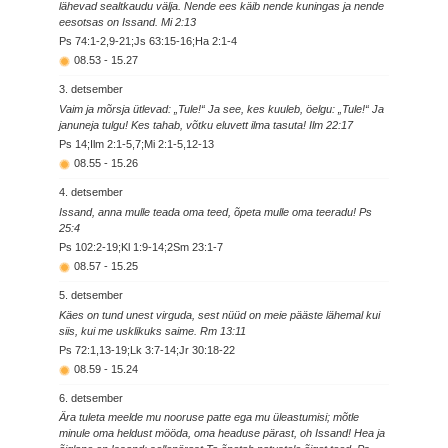
lähevad sealtkaudu välja. Nende ees käib nende kuningas ja nende
eesotsas on Issand. Mi 2:13
Ps 74:1-2,9-21;Js 63:15-16;Ha 2:1-4
08.53
-
15.27
3. detsember
Vaim ja mõrsja ütlevad: „Tule!“ Ja see, kes kuuleb, öelgu: „Tule!“ Ja
januneja tulgu! Kes tahab, võtku eluvett ilma tasuta! Ilm 22:17
Ps 14;Ilm 2:1-5,7;Mi 2:1-5,12-13
08.55
-
15.26
4. detsember
Issand, anna mulle teada oma teed, õpeta mulle oma teeradu! Ps
25:4
Ps 102:2-19;Kl 1:9-14;2Sm 23:1-7
08.57
-
15.25
5. detsember
Käes on tund unest virguda, sest nüüd on meie pääste lähemal kui
siis, kui me usklikuks saime. Rm 13:11
Ps 72:1,13-19;Lk 3:7-14;Jr 30:18-22
08.59
-
15.24
6. detsember
Ära tuleta meelde mu nooruse patte ega mu üleastumisi; mõtle
minule oma heldust mööda, oma headuse pärast, oh Issand! Hea ja