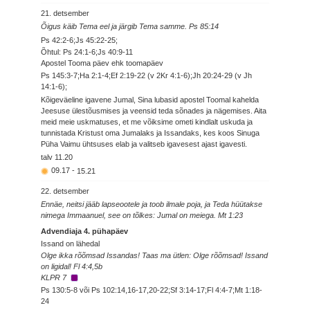
21. detsember
Õigus käib Tema eel ja järgib Tema samme. Ps 85:14
Ps 42:2-6;Js 45:22-25;
Õhtul: Ps 24:1-6;Js 40:9-11
Apostel Tooma päev ehk toomapäev
Ps 145:3-7;Ha 2:1-4;Ef 2:19-22 (v 2Kr 4:1-6);Jh 20:24-29 (v Jh
14:1-6);
Kõigeväeline igavene Jumal, Sina lubasid apostel Toomal kahelda
Jeesuse ülestõusmises ja veensid teda sõnades ja nägemises. Aita
meid meie uskmatuses, et me võiksime ometi kindlalt uskuda ja
tunnistada Kristust oma Jumalaks ja Issandaks, kes koos Sinuga
Püha Vaimu ühtsuses elab ja valitseb igavesest ajast igavesti.
talv
11.20
09.17
-
15.21
22. detsember
Ennäe, neitsi jääb lapseootele ja toob ilmale poja, ja Teda hüütakse
nimega Immaanuel, see on tõlkes: Jumal on meiega. Mt 1:23
Advendiaja 4. pühapäev
Issand on lähedal
Olge ikka rõõmsad Issandas! Taas ma ütlen: Olge rõõmsad! Issand
on ligidal! Fl 4:4,5b
KLPR 7
Ps 130:5-8 või Ps 102:14,16-17,20-22;Sf 3:14-17;Fl 4:4-7;Mt 1:18-
24