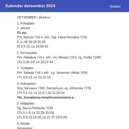
Kalender detsember 2024
Seaded
DETSEMBER / jõulukuu
1. Pühapäev
1. advent
23. pp.
Prh. Nahum †VII s. eKr.; õigl. Filaret Armuline †792
6. v. HE Mt 28:16-20
Ef 2:4-10; Lk 18:35-43
2. Esmaspäev
Prh. Habakuk †VI s. eKr.; mr. Miropia †251; vg. Porfiiri †1991
1Ts 2:20-3:8; Lk 20:27-44
3. Teisipäev
Prh. Sefanja †VII s.eKr.; vg. Johannes Vaikija †558
1Ts 3:9-13; Lk 21:12-19
4. Kolmapäev
Smr. Varvaara †306; Damaskuse vg. Johannes †776
1Ts 4:1-12; Lk 21:5-7,10-11,20-24
Vkj. Jumalaema templisseminemise p.
5. Neljapäev
Vg. Savva Pühitsetu †532
1Ts 5.1-8; Lk 21:28-33 (N)
1Ts 5:9-13,24-28; Lk 21:37-22:8 (R)
6. Reede
Nigulapäev