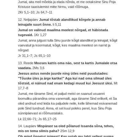
Jumal, aita meil mõelda ja elada nõnda, et me ootaksime Sinu Poja
Kristuse taastulemist mitte hirmu, vaid rõõmuga.
2Kr 5,1–10; Js 64,7–11
12. Neljapäev
Jumal tõstab alandlikud kõrgele ja annab
leinajaile suurt õnne.
Ii 5,11
Jumal on valinud maailma meelest nõrgad, et häbistada
tugevaid.
1Kr 1,27
Jumal, anna julgust tulla Sinu juurde kõigil alandlikel ja leinajail, kõigil
vaevatuil ja koormatuil, kõigil, kes maailma meelest on narrid ja
nõrgad.
Jr 31,1–7; Js 65,1–10
13. Reede
Mooses kattis oma näo, sest ta kartis Jumalale otsa
vaadata.
2Ms 3,6
Jeesus astus nende juurde ning ütles neid puudutades:
"Tõuske üles ja ärge kartke!" Aga kui nad oma silmad üles
tõstsid, ei näinud nad enam kedagi muud kui Jeesust üksi.
Mt
17,7–8
Jumal, me täname Sind, et paljud meist on saanud usuanni
loomuliku pärandina oma vanemailt, aga täname Sind eriliselt, et Sa
oled andnud end leida ka paljudele neile, kelle lähemad esivanemad
pole Sind tundnud. Anna, et sel kuul poleks peret, kus Sinu Poja
sünnipäevast ei rõõmustataks.
Lk 22,66–71; Js 65,17–25
14. Laupäev
Mispärast sa oled põlanud Issanda sõna, tehes,
mis on tema silmis paha?
2Sm 12,9
Oh mind õnnetut inimest! Kes ostab mu lahti sellest surma