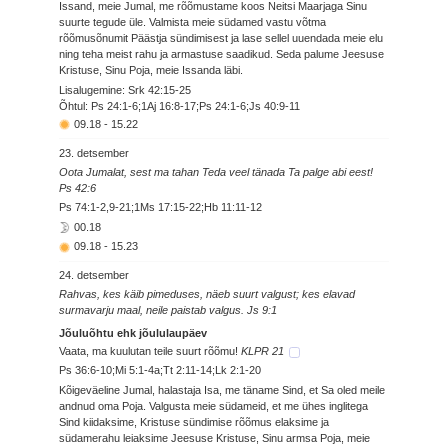
Issand, meie Jumal, me rõõmustame koos Neitsi Maarjaga Sinu
suurte tegude üle. Valmista meie südamed vastu võtma
rõõmusõnumit Päästja sündimisest ja lase sellel uuendada meie elu
ning teha meist rahu ja armastuse saadikud. Seda palume Jeesuse
Kristuse, Sinu Poja, meie Issanda läbi.
Lisalugemine: Srk 42:15-25
Õhtul: Ps 24:1-6;1Aj 16:8-17;Ps 24:1-6;Js 40:9-11
09.18
-
15.22
23. detsember
Oota Jumalat, sest ma tahan Teda veel tänada Ta palge abi eest!
Ps 42:6
Ps 74:1-2,9-21;1Ms 17:15-22;Hb 11:11-12
00.18
09.18
-
15.23
24. detsember
Rahvas, kes käib pimeduses, näeb suurt valgust; kes elavad
surmavarju maal, neile paistab valgus. Js 9:1
Jõuluõhtu ehk jõululaupäev
Vaata, ma kuulutan teile suurt rõõmu!
KLPR 21
Ps 36:6-10;Mi 5:1-4a;Tt 2:11-14;Lk 2:1-20
Kõigeväeline Jumal, halastaja Isa, me täname Sind, et Sa oled meile
andnud oma Poja. Valgusta meie südameid, et me ühes inglitega
Sind kiidaksime, Kristuse sündimise rõõmus elaksime ja
südamerahu leiaksime Jeesuse Kristuse, Sinu armsa Poja, meie