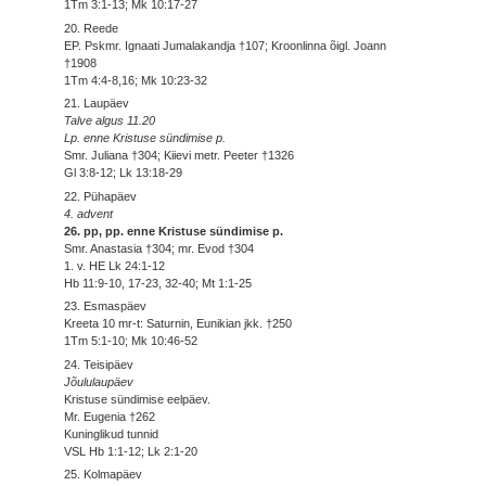
1Tm 3:1-13; Mk 10:17-27
20. Reede
EP. Pskmr. Ignaati Jumalakandja †107; Kroonlinna õigl. Joann
†1908
1Tm 4:4-8,16; Mk 10:23-32
21. Laupäev
Talve algus 11.20
Lp. enne Kristuse sündimise p.
Smr. Juliana †304; Kiievi metr. Peeter †1326
Gl 3:8-12; Lk 13:18-29
22. Pühapäev
4. advent
26. pp, pp. enne Kristuse sündimise p.
Smr. Anastasia †304; mr. Evod †304
1. v. HE Lk 24:1-12
Hb 11:9-10, 17-23, 32-40; Mt 1:1-25
23. Esmaspäev
Kreeta 10 mr-t: Saturnin, Eunikian jkk. †250
1Tm 5:1-10; Mk 10:46-52
24. Teisipäev
Jõululaupäev
Kristuse sündimise eelpäev.
Mr. Eugenia †262
Kuninglikud tunnid
VSL Hb 1:1-12; Lk 2:1-20
25. Kolmapäev