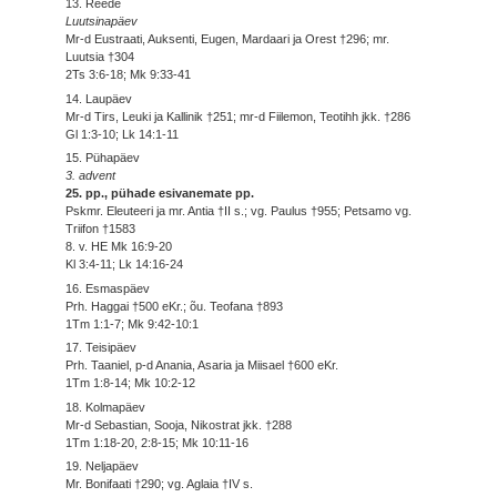
13. Reede
Luutsinapäev
Mr-d Eustraati, Auksenti, Eugen, Mardaari ja Orest †296; mr.
Luutsia †304
2Ts 3:6-18; Mk 9:33-41
14. Laupäev
Mr-d Tirs, Leuki ja Kallinik †251; mr-d Fiilemon, Teotihh jkk. †286
Gl 1:3-10; Lk 14:1-11
15. Pühapäev
3. advent
25. pp., pühade esivanemate pp.
Pskmr. Eleuteeri ja mr. Antia †II s.; vg. Paulus †955; Petsamo vg.
Triifon †1583
8. v. HE Mk 16:9-20
Kl 3:4-11; Lk 14:16-24
16. Esmaspäev
Prh. Haggai †500 eKr.; õu. Teofana †893
1Tm 1:1-7; Mk 9:42-10:1
17. Teisipäev
Prh. Taaniel, p-d Anania, Asaria ja Miisael †600 eKr.
1Tm 1:8-14; Mk 10:2-12
18. Kolmapäev
Mr-d Sebastian, Sooja, Nikostrat jkk. †288
1Tm 1:18-20, 2:8-15; Mk 10:11-16
19. Neljapäev
Mr. Bonifaati †290; vg. Aglaia †IV s.