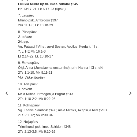
Lüükia Mürra üpsk. imet. Nikolai †345
Hb 13:17-21; Lk 6:17-23 (üpsk.)
7. Laupäev
Milano psk. Ambroosi †397
2Kr 11:1-6; Lk 13:18-29
8. Pühapäev
2. advent
24. pp.
Vg. Pataapi †VII s.; ap-d Sosten, Apollus, Keefa jt. †I s.
7. v. HE Mk 16:1-8
Ef 2:14-22; Lk 13:10-17
9. Esmaspäev
Õigl. Anna (Jumalaema eostumine); prh. Hanna †XI s. eKr.
2Ts 1:1-10; Mk 8:11-21
Vkj: Väike jüripäev
10. Teisipäev
3. advent
Mr-d Miinas, Ermogen ja Eugraf †313
2Ts 1:10-2:2; Mk 8:22-26
11. Kolmapäev
Vg. Taaniel Sambnik †490; mr-d Miraks, Akepsi ja Aital †VII s.
2Ts 2:1-12; Mk 8:30-34
12. Neljapäev
Trimithundi psk. imet. Spiridon †348
2Ts 2:13-3:5; Mk 9:10-16