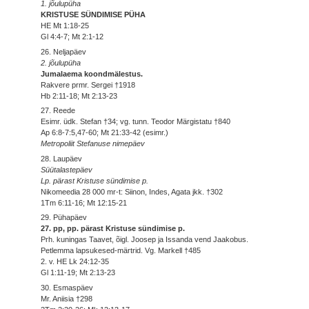
1. jõulupüha
KRISTUSE SÜNDIMISE PÜHA
HE Mt 1:18-25
Gl 4:4-7; Mt 2:1-12
26. Neljapäev
2. jõulupüha
Jumalaema koondmälestus.
Rakvere prmr. Sergei †1918
Hb 2:11-18; Mt 2:13-23
27. Reede
Esimr. üdk. Stefan †34; vg. tunn. Teodor Märgistatu †840
Ap 6:8-7:5,47-60; Mt 21:33-42 (esimr.)
Metropoliit Stefanuse nimepäev
28. Laupäev
Süütalastepäev
Lp. pärast Kristuse sündimise p.
Nikomeedia 28 000 mr-t: Siinon, Indes, Agata jkk. †302
1Tm 6:11-16; Mt 12:15-21
29. Pühapäev
27. pp, pp. pärast Kristuse sündimise p.
Prh. kuningas Taavet, õigl. Joosep ja Issanda vend Jaakobus.
Petlemma lapsukesed-märtrid. Vg. Markell †485
2. v. HE Lk 24:12-35
Gl 1:11-19; Mt 2:13-23
30. Esmaspäev
Mr. Aniisia †298