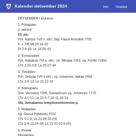
Kalender detsember 2024
Info
Seaded
DETSEMBER / jõulukuu
1. Pühapäev
1. advent
23. pp.
Prh. Nahum †VII s. eKr.; õigl. Filaret Armuline †792
6. v. HE Mt 28:16-20
Ef 2:4-10; Lk 18:35-43
2. Esmaspäev
Prh. Habakuk †VI s. eKr.; mr. Miropia †251; vg. Porfiiri †1991
1Ts 2:20-3:8; Lk 20:27-44
3. Teisipäev
Prh. Sefanja †VII s.eKr.; vg. Johannes Vaikija †558
1Ts 3:9-13; Lk 21:12-19
4. Kolmapäev
Smr. Varvaara †306; Damaskuse vg. Johannes †776
1Ts 4:1-12; Lk 21:5-7,10-11,20-24
Vkj. Jumalaema templisseminemise p.
5. Neljapäev
Vg. Savva Pühitsetu †532
1Ts 5.1-8; Lk 21:28-33 (N)
1Ts 5:9-13,24-28; Lk 21:37-22:8 (R)
6. Reede
Nigulapäev