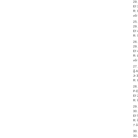
29.
Ef 
R: 
või
25.
29.
Ef 
R: 
26.
29.
Ef 
R: 
või
27.
╬ 
Jr 
R: 
28.
P-
Ef 
R: 
29.
30.
Ef 
R: 
† õ
30.
30.