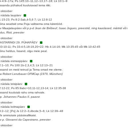
 4:9–17a; Ps 145:10–11,12–13,17–18; Lk 10:1–9
Issanda pühakud kuulutavad tema riiki.
 oktoober
 nädala laupäev
1:15-23; Ps 8:2-3ab,4-5,6 7; Lk 12:8-12
Sina seadsid oma Poja valitsema oma kätetööd.
 v Maarjalaupäev või p p-d Jean de Brébeuf, Isaac Jogues, preestrid, ning kaaslased, märtrid või 
lus, Risti, preester
 oktoober
AASTARINGI 29. PÜHAPÄEV
53:10-11; Ps 33:4-5,18-19,20+22; Hb 4:14-16; Mk 10:35-45 või Mk 10:42-45
Sinu heldus, Issand, olgu meie peal.
 oktoober
. nädala esmasppäev
2:1–10; Ps 100:1b-2,3,4,5; Lk 12:13–21
Issand on meid teinud ja Tema omad me oleme.
sa Robert Lenzbauer OFMCap (1979, München)
 oktoober
 nädala teisipäev
2:12-22; Ps 85:9abc+10,11-12,13-14; Lk 12:35-38
Issand kuulutab rahu oma rahvale.
 p. Johannes Paulus II, paavst
 oktoober
 nädala kolmapäev
3:2–12; [Ps] Js 12:2–3,4bcde,5–6; Lk 12:39–48
Te ammutate päästeallikaist.
 v p. Giovanni da Capestrano, preester
 oktoober