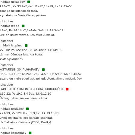
 nädala neljapäev
3:14–21; Ps 33:1–2,4–5,11–12,18–19; Lk 12:49–53
Issanda heldus täidab maa.
 v p. Antonio Maria Claret, piiskop
 oktoober
 nädala reede
4:1–6; Ps 24:1bc-2,3–4abc,5–6; Lk 12:54–59
See on ustav rahvas, kes otsib Jumalat.
 oktoober
 nädala laupäev
4:7–16; Ps 122:1bc-2,3–4a,4bc-5; Lk 13:1–9
Lähme rõõmuga Issanda kotta.
 v Maarjalaupäev
 oktoober
AASTARINGI 30. PÜHAPÄEV
31:7-9; Ps 126:1bc-2ab,2cd-3,4-5,6; Hb 5:1-6; Mk 10:46-52
Issand on meile suuri asju teinud. Ülemaailmne misjonipäev
 oktoober
D APOSTLID SIIMON JA JUUDA, KIRIKUPÜHA
2:19-22; Ps 19:2-3,4-5ab; Lk 6:12-19
Üle kogu ilmamaa käib nende kõla.
 oktoober
 nädala teisipäev
5:21-33; Ps 128:1bcd 2,3,4-5; Lk 13:18-21
Õnnis on igaüks, kes kardab Issandat.
de Salvatora Belikova (2000, Kraliky)
 oktoober
 nädala kolmapäev