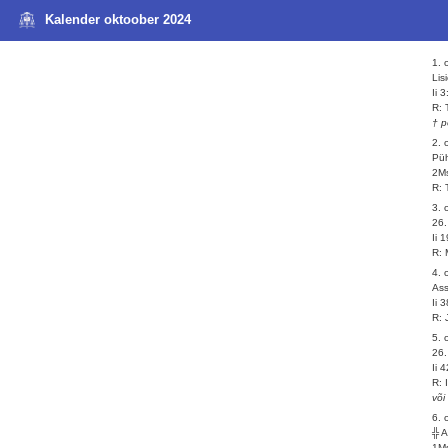
Kalender oktoober 2024
1. 
Lis
Ii 
R: 
† p
2. 
Püh
2Ms
R: 
3. 
26.
Ii 
R: 
4. 
Ass
Ii 
R: 
5. 
26.
Ii 
R: 
või
6. 
╬ 
1Ms