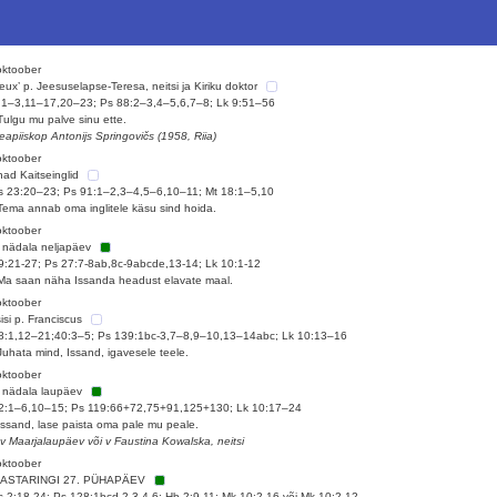
oktoober
ieux’ p. Jeesuselapse-Teresa, neitsi ja Kiriku doktor
3:1–3,11–17,20–23; Ps 88:2–3,4–5,6,7–8; Lk 9:51–56
Tulgu mu palve sinu ette.
eapiiskop Antonijs Springovičs (1958, Riia)
oktoober
ad Kaitseinglid
 23:20–23; Ps 91:1–2,3–4,5–6,10–11; Mt 18:1–5,10
Tema annab oma inglitele käsu sind hoida.
oktoober
 nädala neljapäev
19:21-27; Ps 27:7-8ab,8c-9abcde,13-14; Lk 10:1-12
Ma saan näha Issanda headust elavate maal.
oktoober
isi p. Franciscus
38:1,12–21;40:3–5; Ps 139:1bc-3,7–8,9–10,13–14abc; Lk 10:13–16
Juhata mind, Issand, igavesele teele.
oktoober
 nädala laupäev
42:1–6,10–15; Ps 119:66+72,75+91,125+130; Lk 10:17–24
Issand, lase paista oma pale mu peale.
 v Maarjalaupäev või v Faustina Kowalska, neitsi
oktoober
AASTARINGI 27. PÜHAPÄEV
 2:18-24; Ps 128:1bcd-2,3,4-6; Hb 2:9-11; Mk 10:2-16 või Mk 10:2-12