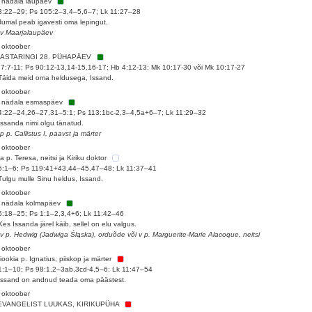
 nädala laupäev
3:22–29; Ps 105:2–3,4–5,6–7; Lk 11:27–28
Jumal peab igavesti oma lepingut.
 v Maarjalaupäev
 oktoober
AASTARINGI 28. PÜHAPÄEV
 7:7-11; Ps 90:12-13,14-15,16-17; Hb 4:12-13; Mk 10:17-30 või Mk 10:17-27
Täida meid oma heldusega, Issand.
 oktoober
. nädala esmaspäev
4:22–24,26–27,31–5:1; Ps 113:1bc-2,3–4,5a+6–7; Lk 11:29–32
Issanda nimi olgu tänatud.
 p p. Callistus I, paavst ja märter
 oktoober
la p. Teresa, neitsi ja Kiriku doktor
5:1–6; Ps 119:41+43,44–45,47–48; Lk 11:37–41
Tulgu mulle Sinu heldus, Issand.
 oktoober
 nädala kolmapäev
5:18–25; Ps 1:1–2,3,4+6; Lk 11:42–46
Kes Issanda järel käib, sellel on elu valgus.
 v p. Hedwig (Jadwiga Śląska), orduõde või v p. Marguerite-Marie Alacoque, neitsi
 oktoober
iookia p. Ignatius, piiskop ja märter
1:1–10; Ps 98:1,2–3ab,3cd-4,5–6; Lk 11:47–54
Issand on andnud teada oma päästest.
 oktoober
 EVANGELIST LUUKAS, KIRIKUPÜHA