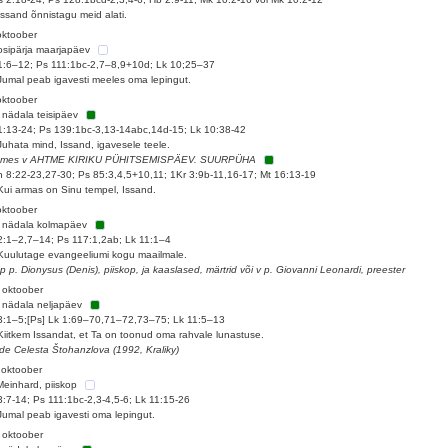
Issand õnnistagu meid alati.
oktoober
sipärja maarjapäev
1:6–12; Ps 111:1bc-2,7–8,9+10d; Lk 10;25–37
Jumal peab igavesti meeles oma lepingut.
oktoober
 nädala teisipäev
1:13-24; Ps 139:1bc-3,13-14abc,14d-15; Lk 10:38-42
Juhata mind, Issand, igavesele teele.
tmes v AHTME KIRIKU PÜHITSEMISPÄEV. SUURPÜHA
 8:22-23,27-30; Ps 85:3,4,5+10,11; 1Kr 3:9b-11,16-17; Mt 16:13-19
Kui armas on Sinu tempel, Issand.
oktoober
 nädala kolmapäev
2:1–2,7–14; Ps 117:1,2ab; Lk 11:1–4
Kuulutage evangeeliumi kogu maailmale.
 p p. Dionysus (Denis), piiskop, ja kaaslased, märtrid või v p. Giovanni Leonardi, preester
 oktoober
 nädala neljapäev
3:1–5;[Ps] Lk 1:69–70,71–72,73–75; Lk 11:5–13
Kiitkem Issandat, et Ta on toonud oma rahvale lunastuse.
de Celesta Štohanzlova (1992, Kraliky)
 oktoober
Meinhard, piiskop
3:7-14; Ps 111:1bc-2,3-4,5-6; Lk 11:15-26
Jumal peab igavesti oma lepingut.
 oktoober