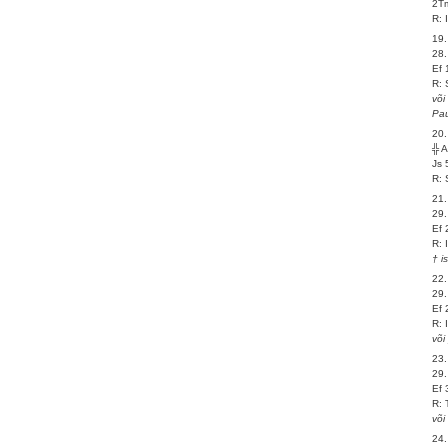
2Tm
R: 
19.
28.
Ef 
R: 
või
Pau
20.
╬ 
Js 
R: 
21.
29
Ef 
R: 
† i
22.
29.
Ef 
R: 
või
23.
29.
Ef 
R: 
või
24.