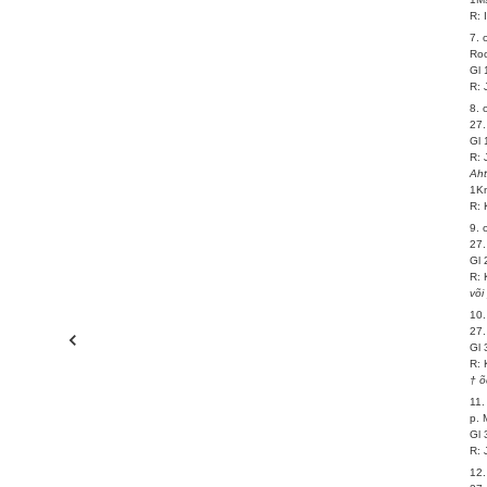
R: 
7. 
Roo
Gl 
R: 
8. 
27.
Gl 
R: 
Ah
1Kn
R: 
9. 
27.
Gl 
R: 
või
10.
27.
Gl 
R: 
† õ
11.
p. 
Gl 
R: 
12.