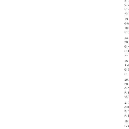
27.
Gl 
R: 
või
13.
╬ 
Trk
R: 
14.
28
Gl 
R: 
või
15.
Avi
Gl 
R: 
16.
28.
Gl 
R: 
või
17.
Ant
Ef 
R: 
18.
P.