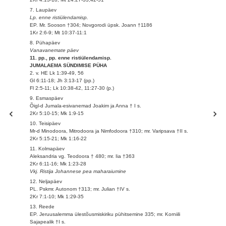
7. Laupäev
Lp. enne ristiülendamisp.
EP. Mr. Sooson †304; Novgorodi üpsk. Joann †1186
1Kr 2:6-9; Mt 10:37-11:1
8. Pühapäev
Vanavanemate päev
11. pp., pp. enne ristiülendamisp.
JUMALAEMA SÜNDIMISE PÜHA
2. v. HE Lk 1:39-49, 56
Gl 6:11-18; Jh 3:13-17 (pp.)
Fl 2:5-11; Lk 10:38-42, 11:27-30 (p.)
9. Esmaspäev
Õigl-d Jumala-esivanemad Joakim ja Anna † I s.
2Kr 5:10-15; Mk 1:9-15
10. Teisipäev
Mr-d Minodoora, Mitrodoora ja Nimfodoora †310; mr. Varipsava †II s.
2Kr 5:15-21; Mk 1:16-22
11. Kolmapäev
Aleksandria vg. Teodoora † 480; mr. Iia †363
2Kr 6:11-16; Mk 1:23-28
Vkj. Ristija Johannese pea maharaiumine
12. Neljapäev
PL. Pskmr. Autonom †313; mr. Julian †IV s.
2Kr 7:1-10; Mk 1:29-35
13. Reede
EP. Jeruusalemma ülestõusmiskiriku pühitsemine 335; mr. Korniili
Sajapealik †I s.