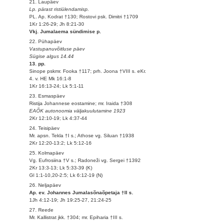
21. Laupäev
Lp. pärast ristiülendamisp.
PL. Ap. Kodrat †130; Rostovi psk. Dimitri †1709
1Kr 1:26-29; Jh 8:21-30
Vkj. Jumalaema sündimise p.
22. Pühapäev
Vastupanuvõitluse päev
Sügise algus 14.44
13. pp.
Sinope pskmr. Fooka †117; prh. Joona †VIII s. eKr.
4. v. HE Mk 16:1-8
1Kr 16:13-24; Lk 5:1-11
23. Esmaspäev
Ristija Johannese eostamine; mr. Iraida †308
EAÕK autonoomia väljakuulutamine 1923
2Kr 12:10-19; Lk 4:37-44
24. Teisipäev
Mr. apsn. Tekla †I s.; Athose vg. Siluan †1938
2Kr 12:20-13:2; Lk 5:12-16
25. Kolmapäev
Vg. Eufrosiina †V s.; Radoneži vg. Sergei †1392
2Kr 13:3-13; Lk 5:33-39 (K)
Gl 1:1-10,20-2:5; Lk 6:12-19 (N)
26. Neljapäev
Ap. ev. Johannes Jumalasõnaõpetaja †II s.
1Jh 4:12-19; Jh 19:25-27, 21:24-25
27. Reede
Mr. Kallistrat jkk. †304; mr. Epiharia †III s.