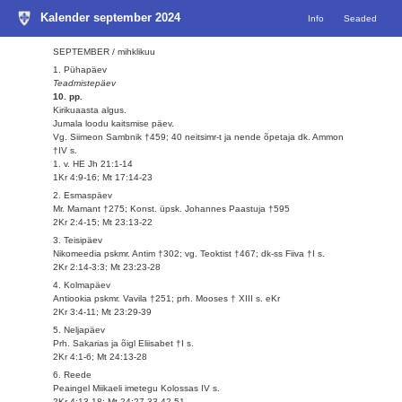
Kalender september 2024
Info
Seaded
SEPTEMBER / mihklikuu
1. Pühapäev
Teadmistepäev
10. pp.
Kirikuaasta algus.
Jumala loodu kaitsmise päev.
Vg. Siimeon Sambnik †459; 40 neitsimr-t ja nende õpetaja dk. Ammon
†IV s.
1. v. HE Jh 21:1-14
1Kr 4:9-16; Mt 17:14-23
2. Esmaspäev
Mr. Mamant †275; Konst. üpsk. Johannes Paastuja †595
2Kr 2:4-15; Mt 23:13-22
3. Teisipäev
Nikomeedia pskmr. Antim †302; vg. Teoktist †467; dk-ss Fiiva †I s.
2Kr 2:14-3:3; Mt 23:23-28
4. Kolmapäev
Antiookia pskmr. Vavila †251; prh. Mooses † XIII s. eKr
2Kr 3:4-11; Mt 23:29-39
5. Neljapäev
Prh. Sakarias ja õigl Eliisabet †I s.
2Kr 4:1-6; Mt 24:13-28
6. Reede
Peaingel Miikaeli imetegu Kolossas IV s.
2Kr 4:13-18; Mt 24:27-33,42-51