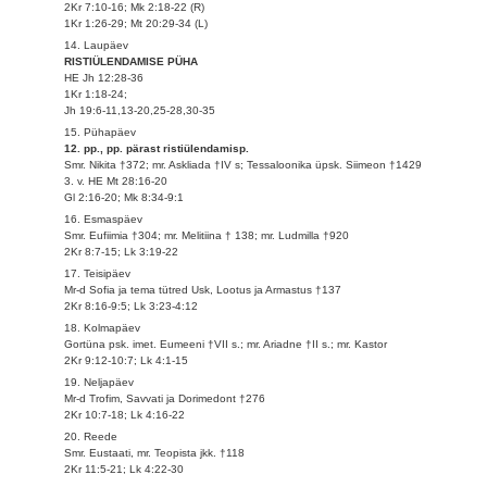
2Kr 7:10-16; Mk 2:18-22 (R)
1Kr 1:26-29; Mt 20:29-34 (L)
14. Laupäev
RISTIÜLENDAMISE PÜHA
HE Jh 12:28-36
1Kr 1:18-24;
Jh 19:6-11,13-20,25-28,30-35
15. Pühapäev
12. pp., pp. pärast ristiülendamisp.
Smr. Nikita †372; mr. Askliada †IV s; Tessaloonika üpsk. Siimeon †1429
3. v. HE Mt 28:16-20
Gl 2:16-20; Mk 8:34-9:1
16. Esmaspäev
Smr. Eufiimia †304; mr. Melitiina † 138; mr. Ludmilla †920
2Kr 8:7-15; Lk 3:19-22
17. Teisipäev
Mr-d Sofia ja tema tütred Usk, Lootus ja Armastus †137
2Kr 8:16-9:5; Lk 3:23-4:12
18. Kolmapäev
Gortüna psk. imet. Eumeeni †VII s.; mr. Ariadne †II s.; mr. Kastor
2Kr 9:12-10:7; Lk 4:1-15
19. Neljapäev
Mr-d Trofim, Savvati ja Dorimedont †276
2Kr 10:7-18; Lk 4:16-22
20. Reede
Smr. Eustaati, mr. Teopista jkk. †118
2Kr 11:5-21; Lk 4:22-30