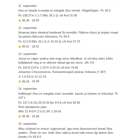
11. september
Hea on tänada Issandat ja mängida Sinu nimele, Kõigekõrgem. Ps 92:2
Ps 138;2Tm 1:1-7;5Ms 26:1-11 või Kml 51-56
06.39
-
19.55
12. september
Ilmamaa äärte elanikud kardavad Su imetähti. Päikese tõusu ja loojaku maad
Sa paned rõõmsasti hõiskama. Ps 65:9
Ps 12:2-9;5Ms 32:1-4;Jr 33:10-11 või Kml 57-73
06.41
-
19.52
13. september
Jumal on vägev andma teile kogu armu rikkalikult, et teil ikka oleks kõike
küllaldaselt ning et te oleksite rikkad iga teo tarvis. 2Kr 9:8
Ps 103:6-13;Fm 1-22;Fl 4:15-23 või Kml 74-81
Johannes Chrysostomos, Konstantinoopoli piiskop, kirikuisa († 407)
Jr 1:4-10;Lk 21:12-15;
06.43
-
19.49
14. september
Halleluuja! Hea on mängida meie Jumalale, kaunis ja kohane on kiituslaul. Ps
147:1
Ps 137:1-6;1Aj 29:10-20;Ne 9:5-6 või Kml 82-90
Risti ülendamise päev
4Ms 21:4-9;Fl 2:5-11;1Kr 1:18-24;
06.46
-
19.46
15. september
Minu süüteod on minust vägevamad, aga meie üleastumised annad Sina
andeks. Õnnis on see, kelle Sina valid ja lased tulla enese ligi elama Sinu
õuedes.Ps 65:4-5