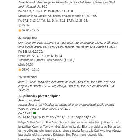
Sina, Issand, oled hea ja andeksandja, ja rikas heldusest kõigile, kes Sind
appi hüüavad. Ps 86:5
Ps 56:2-5, 9-14;Lk 22:35-38;2Ms 18:13-23
Mauritius ja ta kaaslased, Teeba leegioni märtrid († 280–305)
Ps 27:1–3,13–14;Trk 3:1–9;Ilm 7:13–17;Mt 10:28–33;
22.32
07.04
-
19.22
23. september
Ole mulle armuline, Issand, sest ma hüüan Su poole kogu päeva! Rõõmusta
oma sulase hinge, sest Sinu poole, Issand, ma tõstan oma hinge! Ps 86:3-4
Ps 148;Lk 6:20-26;
Õhtul: Ps 22:24-32;2Sm 12:15-24
Theodosius Harnack, usuteadlane († 1889)
sügis
09.50
07.06
-
19.19
24. september
Jeesus ütleb: "Mina olen ülestõusmine ja elu. Kes minusse usub, see elab,
isegi kui ta sureb. Ükski, kes elab ja usub minusse, ei sure alatiseks." Jh
11:25-26
17. pühapäev pärast nelipüha
Jeesus annab elu
Kristus Jeesus on kõrvaldanud surma ning on evangeeliumi kaudu toonud
valge ette elu ja kadumatuse. 2Tm 1:10
KLPR 354
Ps 86:10-13;Ii 19:25-27;2Kr 4:7-14;Jh 11:21-29(30-31)32-45
Kõigeväeline Jumal, Sinu Poeg äratas Laatsaruse surnuist üles ja ilmutas oma
jumalikku väge, et Tema on ülestõusmine ja elu. Elusta meidki usus Temasse,
et me võiksime siin julgelt elada, rahus surra ja Tema väe läbi kord üles tõusta
igaveseks eluks. Jeesuse Kristuse, Sinu Poja, meie Issanda läbi.
Lisalugemine: Srk 27:30-28:7