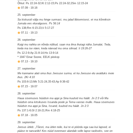
Õhtul: Ps 22:24-32;Kl 2:12-15;Ps 22:24-32;2Sm 12:15-24
07.09
-
19.16
25. september
Sa kiskusid välja mu hinge surmast, mu jalad libisemisest, et ma kõnniksin
Jumala ees eluvalguses. Ps 56:14
Ps 138;Rm 6:15-23;Ii 5:17-27
07.11
-
19.13
26. september
Kuigi mu nahka on nõnda nülitud, saan ma ilma ihutagi näha Jumalat, Teda,
keda ma ise näen, keda näevad mu oma silmad. Ii 19:26-27
Ps 12:2-9;Ap 21:8-14;Ho 13:9-14
* 1947 Einar Soone, EELK piiskop
07.13
-
19.10
27. september
Me kanname alati oma ihus Jeesuse surma, et ka Jeesuse elu avalduks meie
ihus. 2Kr 4:10
Ps 103:6-13;Mk 5:21-24,35-43;Ap 9:36-42
07.15
-
19.07
28. september
Haua sisemuses hüüdsin ma appi ja Sina kuulsid mu häält. Jn 2:3 või Ma
hüüdsin oma kitsikuses Issanda poole ja Tema vastas mulle. Haua sisemuses
hüüdsin ma appi ja Sina, Issand, kuulsid mu häält. Jn 2:3
Ps 137:1-6;Gl 2:16-21;Rm 4:18-25
07.18
-
19.05
29. september
Jeesus ütleb: „Tõesti, ma ütlen teile, kui te ei pöördu ega saa kui lapsed, ei
pääse te taevariiki! Kes nüüd iseennast alandab selle lapse taoliseks, see on