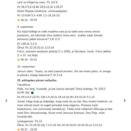
sarv on kõrgel au sees. Ps 112:9
Ps 56:2-5,9-14;Mt 26:6-13;Jk 1:26-27
Neitsi Maarja sündimine, ussimaarjapäev
Ps 13:6;Mi 5:1–4;Mt 1:1–16,18–23;
06.32
-
20.04
9. september
Kui nüüd kellelgi on selle maailma vara ja ta näeb oma venna olevat
puuduses, ent lukustab oma südame tema eest - kuidas saab Jumala
armastus jääda temasse? 1Jh 3:17
Ps 148;Jk 2:1-5;
Õhtul: Ps 22:24-32;Lk 2:13-14
Fulco, esimene eestlaste piiskop († u 1180), ja Nicolaus, munk, Fulco abiline
(† u 12. saj lõpp)
06.34
-
20.01
10. september
Jeesus ütles: "Vaata, sa oled saanud terveks. Ära tee enam pattu, et sinuga
ei juhtuks midagi halvemat!? Jh 5:14
15. pühapäev pärast nelipüha
Tänulikkus
Kiida, mu hing, Issandat, ja ära unusta ainsatki Tema heategu. Ps 103:2
KLPR 301
Ps 65:2-6,9 või Ps 136:1-9,26;Js 24:14-16;2Kr 9:6-15;Jh 5:1-15
Jumal, kõige looja ja ülalpidaja, kuigi meie elu on täis Sinu imelist hoidmist, on
meie silmad ometi nii sageli pimedad seda nägema. Puhasta meid
kadedusest, mis summutab tänulikkust. Täida meie südamed rõõmuga ja liida
meid Sinu ülistuskooriga. Kuule meid Jeesuse Kristuse, Sinu Poja, meie
Issanda läbi.
Lisalugemine: Tb 13
Õhtul: Ps 22:24-32;2Aj 7:1-6 või Srk 50:16-24;Ps 22:24-32;Lk 2:13-14
06.37
-
19.58