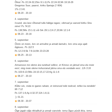
Õhtul: Ps 22:24-32;2Sm 9:1-11;Ps 22:24-32;Mt 19:16-26
Gregorius Suur, paavst, kiriku õpetaja († 604)
1Ts 2:3-8;
06.20
-
20.19
4. september
Issand, ära lase rõhutuid tulla häbiga tagasi, viletsad ja vaesed kiitku Sinu
nime! Ps 74:21
Ps 138;5Ms 15:1-11 või Srk 29:1-2,8-17,20;Mt 12:1-8
06.23
-
20.16
5. september
Õnnis on mees, kes on armuline ja annab laenuks, kes oma asju ajab
õigluses. Ps 112:5
Ps 12:2-9;Sk 7:8-14;Mt 23:23-28
06.25
-
20.13
6. september
Armastuse me oleme ära tundnud sellest, et Kristus on jätnud oma elu meie
eest; ning meie oleme kohustatud jätma oma elu vendade eest. 1Jh 3:16
Ps 103:6-13;5Ms 24:10-15,17-22;Kg 11:1-6
06.27
-
20.10
7. september
Kõike siis, mida te iganes tahate, et inimesed teile teeksid, tehke ka nendele!
Mt 7:12
Ps 137:1-6;Ap 4:32-37;3Jh 1-8,11
01.21
06.30
-
20.07
8. september
Õige jagab välja rikkalikult ja annab vaestele; tema õigus püsib ikka, tema