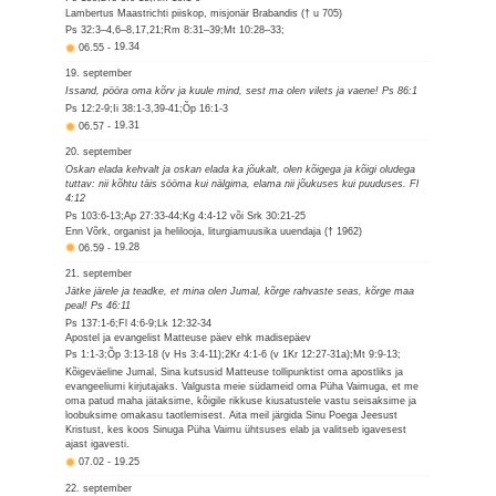
Lambertus Maastrichti piiskop, misjonär Brabandis († u 705)
Ps 32:3–4,6–8,17,21;Rm 8:31–39;Mt 10:28–33;
06.55
-
19.34
19. september
Issand, pööra oma kõrv ja kuule mind, sest ma olen vilets ja vaene! Ps 86:1
Ps 12:2-9;Ii 38:1-3,39-41;Õp 16:1-3
06.57
-
19.31
20. september
Oskan elada kehvalt ja oskan elada ka jõukalt, olen kõigega ja kõigi oludega
tuttav: nii kõhtu täis sööma kui nälgima, elama nii jõukuses kui puuduses. Fl
4:12
Ps 103:6-13;Ap 27:33-44;Kg 4:4-12 või Srk 30:21-25
Enn Võrk, organist ja helilooja, liturgiamuusika uuendaja († 1962)
06.59
-
19.28
21. september
Jätke järele ja teadke, et mina olen Jumal, kõrge rahvaste seas, kõrge maa
peal! Ps 46:11
Ps 137:1-6;Fl 4:6-9;Lk 12:32-34
Apostel ja evangelist Matteuse päev ehk madisepäev
Ps 1:1-3;Õp 3:13-18 (v Hs 3:4-11);2Kr 4:1-6 (v 1Kr 12:27-31a);Mt 9:9-13;
Kõigeväeline Jumal, Sina kutsusid Matteuse tollipunktist oma apostliks ja
evangeeliumi kirjutajaks. Valgusta meie südameid oma Püha Vaimuga, et me
oma patud maha jätaksime, kõigile rikkuse kiusatustele vastu seisaksime ja
loobuksime omakasu taotlemisest. Aita meil järgida Sinu Poega Jeesust
Kristust, kes koos Sinuga Püha Vaimu ühtsuses elab ja valitseb igavesest
ajast igavesti.
07.02
-
19.25
22. september