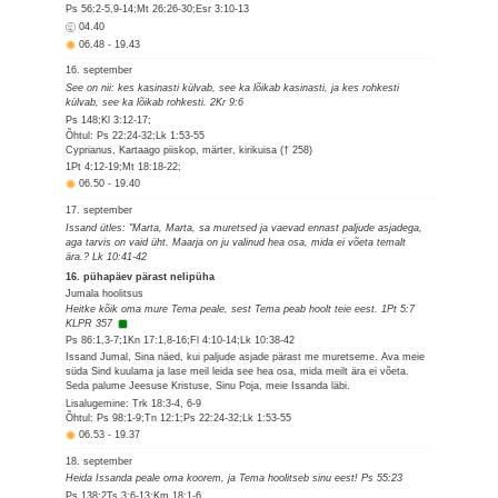
Ps 56:2-5,9-14;Mt 26:26-30;Esr 3:10-13
04.40
06.48
-
19.43
16. september
See on nii: kes kasinasti külvab, see ka lõikab kasinasti, ja kes rohkesti
külvab, see ka lõikab rohkesti. 2Kr 9:6
Ps 148;Kl 3:12-17;
Õhtul: Ps 22:24-32;Lk 1:53-55
Cyprianus, Kartaago piiskop, märter, kirikuisa († 258)
1Pt 4:12-19;Mt 18:18-22;
06.50
-
19.40
17. september
Issand ütles: "Marta, Marta, sa muretsed ja vaevad ennast paljude asjadega,
aga tarvis on vaid üht. Maarja on ju valinud hea osa, mida ei võeta temalt
ära.? Lk 10:41-42
16. pühapäev pärast nelipüha
Jumala hoolitsus
Heitke kõik oma mure Tema peale, sest Tema peab hoolt teie eest. 1Pt 5:7
KLPR 357
Ps 86:1,3-7;1Kn 17:1,8-16;Fl 4:10-14;Lk 10:38-42
Issand Jumal, Sina näed, kui paljude asjade pärast me muretseme. Ava meie
süda Sind kuulama ja lase meil leida see hea osa, mida meilt ära ei võeta.
Seda palume Jeesuse Kristuse, Sinu Poja, meie Issanda läbi.
Lisalugemine: Trk 18:3-4, 6-9
Õhtul: Ps 98:1-9;Tn 12:1;Ps 22:24-32;Lk 1:53-55
06.53
-
19.37
18. september
Heida Issanda peale oma koorem, ja Tema hoolitseb sinu eest! Ps 55:23
Ps 138;2Ts 3:6-13;Km 18:1-6