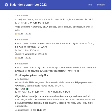
Kalender september 2023
Info
Seaded
1. september
Issand, mu Jumal, ma kisendasin Su poole ja Sa tegid mu terveks. Ps 30:3
Ps 41:2-14;Lk 23:6-12;Mt 12:9-21
Hugo Bernhard Rahamägi, EELK piiskop, Eesti kirikuelu edendaja, märter (†
1941)
06.16
-
20.25
2. september
Jeesus ütleb: "Inimesed peavad kohtupäeval aru andma igast tühjast sõnast,
mis nad on rääkinud." Mt 12:36
Ps 19:2-15;Mt 15:29-31;
Õhtul: Ps 22:24-32;Mt 19:16-26
06.18
-
20.22
3. september
Jeesus ütleb: "Armastage oma vaenlasi ja palvetage nende eest, kes teid taga
kiusavad, et te saaksite oma taevase Isa lasteks!" Mt 5:44-45
14. pühapäev pärast nelipüha
Meie ligimene
Kristus ütleb: Mida te iganes olete teinud kellele tahes mu kõige pisematest
vendadest, seda te olete teinud mulle. Mt 25:40
KLPR 314
Ps 112:5-9;1Sm 24:9-12,17-21;1Jh 3:11-18;Mt 5:43-48
Kõigeväeline Jumal ja Isa. Ära lase meil elu koormate ja raskuste keskel
unustada, et kõik, mis meil on, tuleb Sinu käest. Aita meid üksteist meelsasti
ja kasupüüdmatult teenida. Seda palume Jeesuse Kristuse, Sinu Poja, meie
Issanda läbi.
Lisalugemine: Tb 4:5-11,14-19