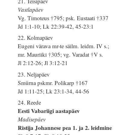
21. Teisipäev
Vastlapäev
Vg. Timoteus †795; psk. Eustaati †337
Jd 1:1-10; Lk 22:39-42, 45-23:1
22. Kolmapäev
Eugeni värava mr-te säilm. leidm. IV s.;
mr. Mauriiki †305; vg. Varadat †V s.
Jl 2:12-26; Jl 3:12-21
23. Neljapäev
Smürna pskmr. Polikarp †167
Jd 1:11-25; Lk 23:1-34, 44-56
24. Reede
Eesti Vabariigi aastapäev
Madisepäev
Ristija Johannese pea 1. ja 2. leidmine