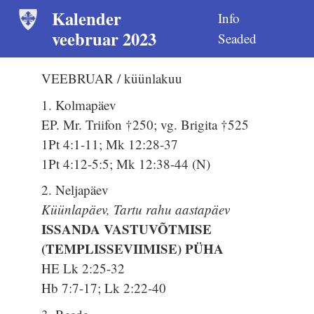
Kalender
Info
veebruar 2023
Seaded
VEEBRUAR / küünlakuu
1. Kolmapäev
EP. Mr. Triifon †250; vg. Brigita †525
1Pt 4:1-11; Mk 12:28-37
1Pt 4:12-5:5; Mk 12:38-44 (N)
2. Neljapäev
Küünlapäev, Tartu rahu aastapäev
ISSANDA VASTUVÕTMISE
(TEMPLISSEVIIMISE) PÜHA
HE Lk 2:25-32
Hb 7:7-17; Lk 2:22-40