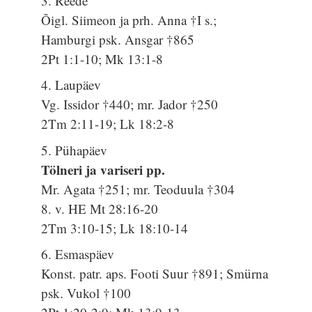
3. Reede
Õigl. Siimeon ja prh. Anna †I s.;
Hamburgi psk. Ansgar †865
2Pt 1:1-10; Mk 13:1-8
4. Laupäev
Vg. Issidor †440; mr. Jador †250
2Tm 2:11-19; Lk 18:2-8
5. Pühapäev
Tölneri ja variseri pp.
Mr. Agata †251; mr. Teoduula †304
8. v. HE Mt 28:16-20
2Tm 3:10-15; Lk 18:10-14
6. Esmaspäev
Konst. patr. aps. Footi Suur †891; Smürna
psk. Vukol †100