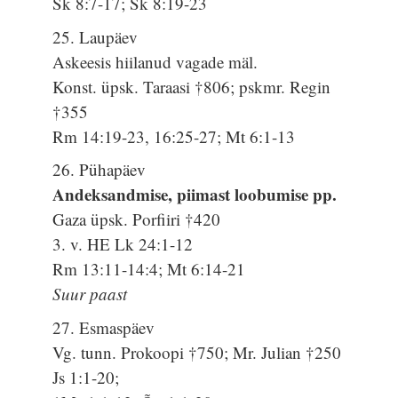
Sk 8:7-17; Sk 8:19-23
25. Laupäev
Askeesis hiilanud vagade mäl.
Konst. üpsk. Taraasi †806; pskmr. Regin
†355
Rm 14:19-23, 16:25-27; Mt 6:1-13
26. Pühapäev
Andeksandmise, piimast loobumise pp.
Gaza üpsk. Porfiiri †420
3. v. HE Lk 24:1-12
Rm 13:11-14:4; Mt 6:14-21
Suur paast
27. Esmaspäev
Vg. tunn. Prokoopi †750; Mr. Julian †250
Js 1:1-20;