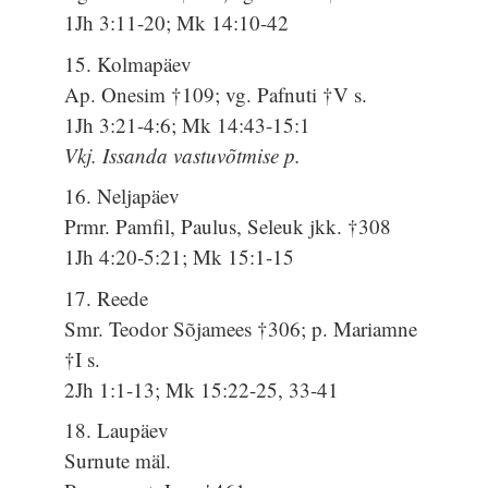
1Jh 3:11-20; Mk 14:10-42
15. Kolmapäev
Ap. Onesim †109; vg. Pafnuti †V s.
1Jh 3:21-4:6; Mk 14:43-15:1
Vkj. Issanda vastuvõtmise p.
16. Neljapäev
Prmr. Pamfil, Paulus, Seleuk jkk. †308
1Jh 4:20-5:21; Mk 15:1-15
17. Reede
Smr. Teodor Sõjamees †306; p. Mariamne
†I s.
2Jh 1:1-13; Mk 15:22-25, 33-41
18. Laupäev
Surnute mäl.