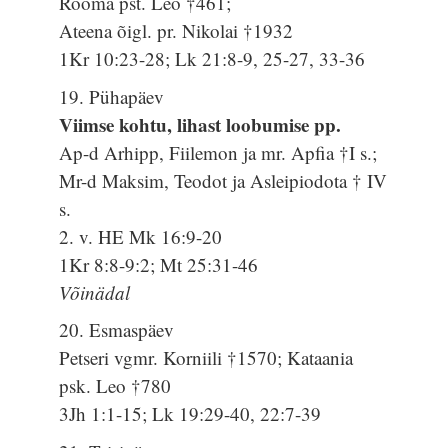
Rooma pst. Leo †461;
Ateena õigl. pr. Nikolai †1932
1Kr 10:23-28; Lk 21:8-9, 25-27, 33-36
19. Pühapäev
Viimse kohtu, lihast loobumise pp.
Ap-d Arhipp, Fiilemon ja mr. Apfia †I s.;
Mr-d Maksim, Teodot ja Asleipiodota † IV
s.
2. v. HE Mk 16:9-20
1Kr 8:8-9:2; Mt 25:31-46
Võinädal
20. Esmaspäev
Petseri vgmr. Korniili †1570; Kataania
psk. Leo †780
3Jh 1:1-15; Lk 19:29-40, 22:7-39