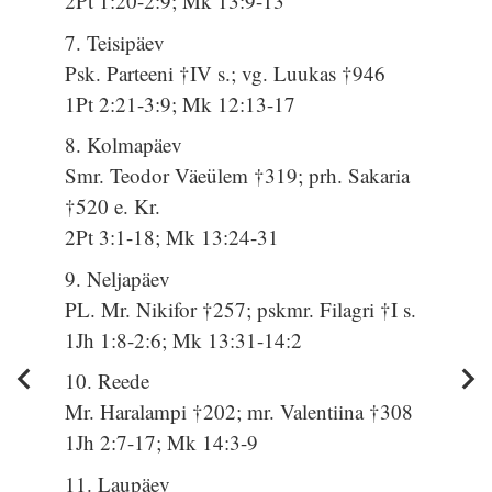
2Pt 1:20-2:9; Mk 13:9-13
7. Teisipäev
Psk. Parteeni †IV s.; vg. Luukas †946
1Pt 2:21-3:9; Mk 12:13-17
8. Kolmapäev
Smr. Teodor Väeülem †319; prh. Sakaria
†520 e. Kr.
2Pt 3:1-18; Mk 13:24-31
9. Neljapäev
PL. Mr. Nikifor †257; pskmr. Filagri †I s.
1Jh 1:8-2:6; Mk 13:31-14:2
10. Reede
Mr. Haralampi †202; mr. Valentiina †308
1Jh 2:7-17; Mk 14:3-9
11. Laupäev