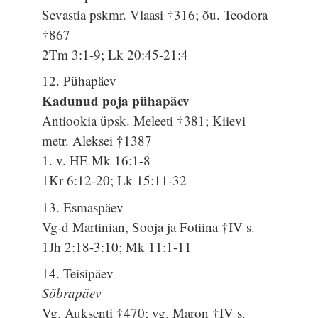
Sevastia pskmr. Vlaasi †316; õu. Teodora
†867
2Tm 3:1-9; Lk 20:45-21:4
12. Pühapäev
Kadunud poja pühapäev
Antiookia üpsk. Meleeti †381; Kiievi
metr. Aleksei †1387
1. v. HE Mk 16:1-8
1Kr 6:12-20; Lk 15:11-32
13. Esmaspäev
Vg-d Martinian, Sooja ja Fotiina †IV s.
1Jh 2:18-3:10; Mk 11:1-11
14. Teisipäev
Sõbrapäev
Vg. Auksenti †470; vg. Maron †IV s.