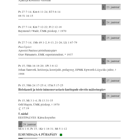
Ajakirja Koduteel veebinar
E
23. jaanuar
Ps 27:7-14; Km 6:11-24; Ef 5:6-14
08:51 16:15
T
24. jaanuar
Ps 27:7-14; Km 7:12-22; Fl 2:12-18
Raymond J Wade, ÜMK piiskop, † 1970
K
25. jaanuar
Ps 27:7-14; 1Ms 49:1-2, 8-13, 21-26; Lk 1:67-79
Paavlipäev
Apostel Pauluse pöördumispäev
Olav Pärnamets, EMK superintendent, * 1937
N
26. jaanuar
Ps 15; 5Ms 16:18-20; 1Pt 3:8-12
Johan Tamverk, helilooja, koorijuht, pedagoog, EPMK Epworth Liiga üks juhte, †
1988
R
27. jaanuar
Ps 15; 5Ms 24:17-25:4; 1Tm 5:17-25
Holokausti ja teiste inimsusevastaste kuritegude ohvrite mälestuspäev
L
28. jaanuar
Ps 15; Mi 3:1-4; Jh 13:31-35
Odd Hagen, ÜMK piiskop, † 1970
17:19
5. nädal
EESTPALVES: Kärsa kogudus
P
29. jaanuar
Mi 6:1-8; Ps 15; 1Kr 1:18-31; Mt 5:1-12
ILMUMISAJA 4. PÜHAPÄEV