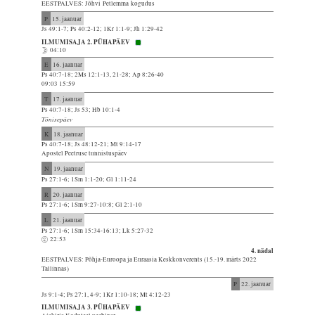
EESTPALVES: Jõhvi Petlemma kogudus
P
15. jaanuar
Js 49:1-7; Ps 40:2-12; 1Kr 1:1-9; Jh 1:29-42
ILMUMISAJA 2. PÜHAPÄEV
04:10
E
16. jaanuar
Ps 40:7-18; 2Ms 12:1-13, 21-28; Ap 8:26-40
09:03 15:59
T
17. jaanuar
Ps 40:7-18; Js 53; Hb 10:1-4
Tõnisepäev
K
18. jaanuar
Ps 40:7-18; Js 48:12-21; Mt 9:14-17
Apostel Peetruse tunnistuspäev
N
19. jaanuar
Ps 27:1-6; 1Sm 1:1-20; Gl 1:11-24
R
20. jaanuar
Ps 27:1-6; 1Sm 9:27-10:8; Gl 2:1-10
L
21. jaanuar
Ps 27:1-6; 1Sm 15:34-16:13; Lk 5:27-32
22:53
4. nädal
EESTPALVES: Põhja-Euroopa ja Euraasia Keskkonverents (15.-19. märts 2022
Tallinnas)
P
22. jaanuar
Js 9:1-4; Ps 27:1, 4-9; 1Kr 1:10-18; Mt 4:12-23
ILMUMISAJA 3. PÜHAPÄEV