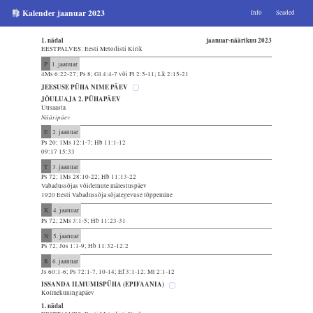
Kalender jaanuar 2023
Info
Seaded
1. nädal
jaanuar-näärikuu 2023
EESTPALVES: Eesti Metodisti Kirik
P
1. jaanuar
4Ms 6:22-27; Ps 8; Gl 4:4-7 või Fl 2:5-11; Lk 2:15-21
JEESUSE PÜHA NIME PÄEV
JÕULUAJA 2. PÜHAPÄEV
Uusaasta
Nääripäev
E
2. jaanuar
Ps 20; 1Ms 12:1-7; Hb 11:1-12
09:17 15:33
T
3. jaanuar
Ps 72; 1Ms 28:10-22; Hb 11:13-22
Vabadussõjas võidelnute mälestuspäev
1920 Eesti Vabadussõja sõjategevuse lõppemine
K
4. jaanuar
Ps 72; 2Ms 3:1-5; Hb 11:23-31
N
5. jaanuar
Ps 72; Jos 1:1-9; Hb 11:32-12:2
R
6. jaanuar
Js 60:1-6; Ps 72:1-7, 10-14; Ef 3:1-12; Mt 2:1-12
ISSANDA ILMUMISPÜHA (EPIFAANIA)
Kolmekuningapäev
1. nädal