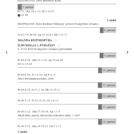
EESTPALVES: Eesti Metodisti Kirik
L
7. jaanuar
Ps 72; 1Kn 10:1-13; Ef 3:14-21
01:08
2. nädal
EESTPALVES: Eesti Kirikute Nõukogu ja Eesti Evangeelne Allianss
P
8. jaanuar
Js 42:1-9; Ps 29; Ap 10:34-43; Mt 3:13-17
ISSANDA RISTIMISPÜHA
ILMUMISAJA 1. PÜHAPÄEV
8.-15.01 Eesti Evangeelse Allianssi palvenädal
E
9. jaanuar
Ps 89:6-38; 1Ms 35:1-15; Ap 10:44-48
09:12 15:45
T
10. jaanuar
Ps 89:6-38; Jr 1:4-10; Ap 8:4-13
Jõhvi Petlemma kogudus, 2000
K
11. jaanuar
Ps 89:6-38; Js 51:1-16; Mt 12:15-21
N
12. jaanuar
Ps 40:2-12; Js 22:15-25; Gl 1:6-12
R
13. jaanuar
Ps 40:2-12; 1Ms 27:30-38; Ap 1:1-5
Jakob Hurt, pastor, rahvusliku liikumise juhte, † 1907
L
14. jaanuar
Ps 40:2-12; 1Kn 19:19-21; Lk 5:1-11
3. nädal