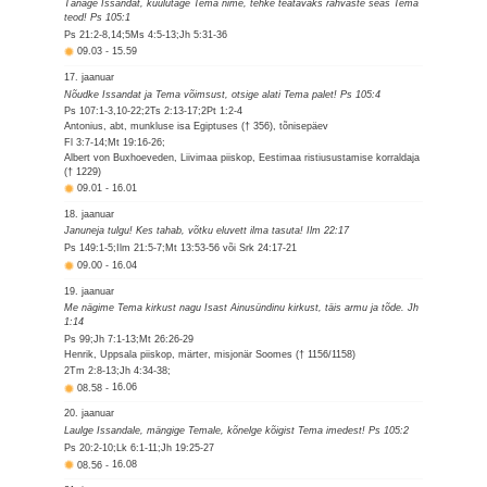
Tänage Issandat, kuulutage Tema nime, tehke teatavaks rahvaste seas Tema
teod! Ps 105:1
Ps 21:2-8,14;5Ms 4:5-13;Jh 5:31-36
09.03
-
15.59
17. jaanuar
Nõudke Issandat ja Tema võimsust, otsige alati Tema palet! Ps 105:4
Ps 107:1-3,10-22;2Ts 2:13-17;2Pt 1:2-4
Antonius, abt, munkluse isa Egiptuses († 356), tõnisepäev
Fl 3:7-14;Mt 19:16-26;
Albert von Buxhoeveden, Liivimaa piiskop, Eestimaa ristiusustamise korraldaja
(† 1229)
09.01
-
16.01
18. jaanuar
Januneja tulgu! Kes tahab, võtku eluvett ilma tasuta! Ilm 22:17
Ps 149:1-5;Ilm 21:5-7;Mt 13:53-56 või Srk 24:17-21
09.00
-
16.04
19. jaanuar
Me nägime Tema kirkust nagu Isast Ainusündinu kirkust, täis armu ja tõde. Jh
1:14
Ps 99;Jh 7:1-13;Mt 26:26-29
Henrik, Uppsala piiskop, märter, misjonär Soomes († 1156/1158)
2Tm 2:8-13;Jh 4:34-38;
08.58
-
16.06
20. jaanuar
Laulge Issandale, mängige Temale, kõnelge kõigist Tema imedest! Ps 105:2
Ps 20:2-10;Lk 6:1-11;Jh 19:25-27
08.56
-
16.08