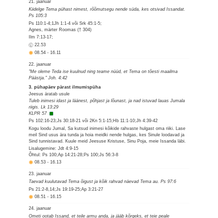
21. jaanuar
Kiidelge Tema pühast nimest, rõõmutsegu nende süda, kes otsivad Issandat.
Ps 105:3
Ps 110:1-4;1Jh 1:1-4 või Srk 45:1-5;
Agnes, märter Roomas († 304)
Ilm 7:13-17;
22.53
08.54
-
16.11
22. jaanuar
"Me oleme Teda ise kuulnud ning teame nüüd, et Tema on tõesti maailma
Päästja." Joh. 4:42
3. pühapäev pärast ilmumispüha
Jeesus äratab usule
Tuleb inimesi idast ja läänest, põhjast ja lõunast, ja nad istuvad lauas Jumala
riigis. Lk 13:29
KLPR 57
Ps 102:16-23;Js 30:18-21 või 2Kn 5:1-15;Hb 11:1-10;Jh 4:39-42
Kogu loodu Jumal, Sa kutsud inimesi kõikide rahvaste hulgast oma riiki. Lase
meil Sind usus ära tunda ja hoia meidki nende hulgas, kes Sinule loodavad ja
Sind tunnistavad. Kuule meid Jeesuse Kristuse, Sinu Poja, meie Issanda läbi.
Lisalugemine: Jdt 4:9-15
Õhtul: Ps 100;Ap 14:21-28;Ps 100;Js 56:3-8
08.53
-
16.13
23. jaanuar
Taevad kuulutavad Tema õigust ja kõik rahvad näevad Tema au. Ps 97:6
Ps 21:2-8,14;Js 19:19-25;Ap 3:21-27
08.51
-
16.15
24. jaanuar
Ometi ootab Issand, et teile armu anda, ja jääb kõrgeks, et teie peale