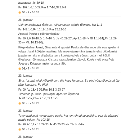
halastada. Js 30:18
Ps 107:1-3,10-22;Rm 1:7-16;Gl 3:6-9
08.49
-
16.18
25. jaanuar
Usk on loodetava tõelisus, nähtamatute asjade tõendus. Hb 11:1
Ps 149:1-5;Rt 15:12-16;Rm 15:12-16
Apostel Pauluse pöördumispäev
Ps 89:2,6,16-18;Jr 1:4–10 (v Js 45:22-25);Ap 9:1-18 (v Gl 1:11-24);Mt 19:27-
30 (v Mk 16:15-20);
Kõigeväeline Jumal, Sina andsid apostel Paulusele ülesande viia evangeeliumi
valgust laiali kõikjale maailma. Me meenutame täna tema imelist pöördumist
ja palume: aita meil püsida tema kuulutatud elu sõnas. Luba meil kõigil
üheskoos rõõmustada Kristuse taastulemise päeval. Kuule meid oma Poja
Jeesuse Kristuse, meie Issanda läbi.
08.47
-
16.20
26. jaanuar
Sina, Issand, oled Kõigekõrgem üle kogu ilmamaa, Sa oled väga ülendatud üle
kõigi jumalate. Ps 97:9
Ps 99;Ap 13:42-52;Rm 16:1-3,25-27
Timoteos ja Tiitus, piiskopid, apostlite õpilased
Js 61:1-3a;2Tm 2:1-8;Tt 1:1-5;
08.45
-
16.23
27. jaanuar
Ta on kaldunud nende palve poole, kes on tehtud puupaljaks, ega ole põlanud
nende palvet. Ps 102:18
Ps 20:2-10;Lk 13:22-30;Js 45:20-23 või Tb 14:6-9a
08.43
-
16.25
28. jaanuar