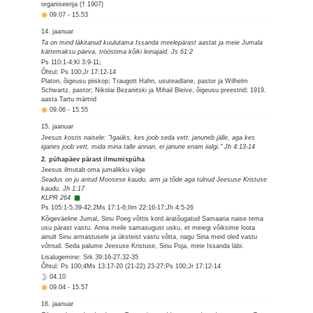
organiseerija († 1907)
09.07
-
15.53
14. jaanuar
Ta on mind läkitanud kuulutama Issanda meelepärast aastat ja meie Jumala
kättemaksu päeva, trööstima kõiki leinajaid. Js 61:2
Ps 110:1-4;Kl 3:9-11;
Õhtul: Ps 100;Jr 17:12-14
Platon, õigeusu piiskop; Traugott Hahn, usuteadlane, pastor ja Wilhelm
Schwartz, pastor; Nikolai Bezanitski ja Mihail Bleive, õigeusu preestrid; 1919.
aasta Tartu märtrid
09.06
-
15.55
15. jaanuar
Jeesus kostis naisele: "Igaüks, kes joob seda vett, januneb jälle, aga kes
iganes joob vett, mida mina talle annan, ei janune enam iialgi." Jh 4:13-14
2. pühapäev pärast ilmumispüha
Jeesus ilmutab oma jumalikku väge
Seadus on ju antud Moosese kaudu, arm ja tõde aga tulnud Jeesuse Kristuse
kaudu. Jh 1:17
KLPR 264
Ps 105:1-5,39-42;2Ms 17:1-6;Ilm 22:16-17;Jh 4:5-26
Kõigeväeline Jumal, Sinu Poeg võttis kord äratõugatud Samaaria naise tema
usu pärast vastu. Anna meile samasugust usku, et meiegi võiksime loota
ainult Sinu armastusele ja üksteist vastu võtta, nagu Sina meid oled vastu
võtnud. Seda palume Jeesuse Kristuse, Sinu Poja, meie Issanda läbi.
Lisalugemine: Srk 39:16-27,32-35
Õhtul: Ps 100;4Ms 13:17-20 (21-22) 23-27;Ps 100;Jr 17:12-14
04.10
09.04
-
15.57
16. jaanuar