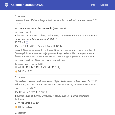
Kalender jaanuar 2023
Info
Seaded
1. jaanuar
Jeesus ütleb: "Kui te midagi minult palute minu nimel, siis ma teen seda." Jh
14:14
Jeesuse nimepäev ehk uusaasta (nääripäev)
Jeesuse nimel
Kõik, mida te iial teete sõnaga või teoga, seda tehke Issanda Jeesuse nimel,
Tema läbi Jumalat Isa tänades! Kl 3:17
KLPR 45
Ps 8:2–10;Js 43:1–3;1Jh 5:1–5;Jh 14:12–14
Jumal, Sinul ei ole algust ega lõppu. Kõik, mis on olemas, tuleb Sinu käest.
Sinule pühitseme uue aasta ja palume: kingi meile, mida me vajame eluks,
õnnista meie päevi ja tee meid rikkaks heade tegude poolest. Seda palume
Jeesuse Kristuse, Sinu Poja, meie Issanda läbi.
Lisalugemine: Srk 24:5-31
Õhtul: Ps 131;Jk 4:13-15 või 1Ms 17:1–8;
09.18
-
15.31
2. jaanuar
Suured on Issanda teod, uuritavad kõigile, kellel neist on hea meel. Ps 111:2
või Vaata, ma olen sind märkinud oma peopesadesse, su müürid on alati mu
silme ees. Js 49:16
Ps 131;Ap 7:17-22;Jh 1:16-18
Basileios Suur († 379) ja Gregorios Nazianzosest († u 390), piiskopid,
kirikuisad
2Tm 4:1-8;Mt 5:13-19;
09.17
-
15.33
3. jaanuar