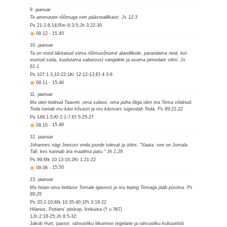
9. jaanuar
Te ammutate rõõmuga vett päästeallikaist. Js 12:3
Ps 21:2-8,14;Rm 6:3-5;Jh 3:22-30
09.12
-
15.45
10. jaanuar
Ta on mind läkitanud viima rõõmusõnumit alandlikele, parandama neid, kel
murtud süda, kuulutama vabastust vangidele ja avama pimedate silmi. Js
61:1
Ps 107:1-3,10-22;1Kr 12:12-13;Ef 4:3-6
09.11
-
15.46
11. jaanuar
Ma olen leidnud Taaveti, oma sulase, oma püha õliga olen ma Tema võidnud.
Teda toetab mu käsi kõvasti ja mu käsivars tugevdab Teda. Ps 89:21-22
Ps 149:1-5;Kl 2:1-7;Ef 5:25-27
09.10
-
15.48
12. jaanuar
Johannes nägi Jeesust enda juurde tulevat ja ütles: "Vaata, see on Jumala
Tall, kes kannab ära maailma patu." Jh 1:29
Ps 99;Mk 10:13-16;2Kr 1:21-22
09.08
-
15.50
13. jaanuar
Ma hoian oma helduse Temale igavesti ja mu leping Temaga jääb püsima. Ps
89:29
Ps 20:2-10;Mk 10:35-40;1Pt 3:18-22
Hilarius, Poitiers’ piiskop, kirikuisa († u 367)
1Jh 2:18-25;Jh 8:5-32;
Jakob Hurt, pastor, rahvusliku liikumise tegelane ja rahvusliku kultuuritöö