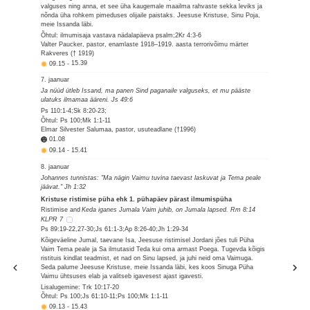
valguses ning anna, et see üha kaugemale maailma rahvaste sekka leviks ja
nõnda üha rohkem pimeduses olijaile paistaks. Jeesuse Kristuse, Sinu Poja,
meie Issanda läbi.
Õhtul: ilmumisaja vastava nädalapäeva psalm;2Kr 4:3-6
Valter Paucker, pastor, enamlaste 1918–1919. aasta terrorivõimu märter
Rakveres († 1919)
09.15
-
15.39
7. jaanuar
Ja nüüd ütleb Issand, ma panen Sind paganaile valguseks, et mu pääste
ulatuks ilmamaa ääreni. Js 49:6
Ps 110:1-4;Sk 8:20-23;
Õhtul: Ps 100;Mk 1:1-11
Elmar Silvester Salumaa, pastor, usuteadlane (†1996)
01.08
09.14
-
15.41
8. jaanuar
Johannes tunnistas: "Ma nägin Vaimu tuvina taevast laskuvat ja Tema peale
jäävat." Jh 1:32
Kristuse ristimise püha ehk 1. pühapäev pärast ilmumispüha
Ristimise and
Keda iganes Jumala Vaim juhib, on Jumala lapsed. Rm 8:14
KLPR 7
Ps 89:19-22,27-30;Js 61:1-3;Ap 8:26-40;Jh 1:29-34
Kõigeväeline Jumal, taevane Isa, Jeesuse ristimisel Jordani jões tuli Püha
Vaim Tema peale ja Sa ilmutasid Teda kui oma armast Poega. Tugevda kõigis
ristituis kindlat teadmist, et nad on Sinu lapsed, ja juhi neid oma Vaimuga.
Seda palume Jeesuse Kristuse, meie Issanda läbi, kes koos Sinuga Püha
Vaimu ühtsuses elab ja valitseb igavesest ajast igavesti.
Lisalugemine: Trk 10:17-20
Õhtul: Ps 100;Js 61:10-11;Ps 100;Mk 1:1-11
09.13
-
15.43