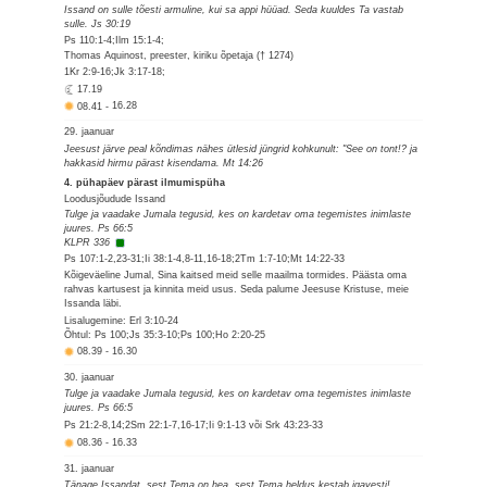
Issand on sulle tõesti armuline, kui sa appi hüüad. Seda kuuldes Ta vastab
sulle. Js 30:19
Ps 110:1-4;Ilm 15:1-4;
Thomas Aquinost, preester, kiriku õpetaja († 1274)
1Kr 2:9-16;Jk 3:17-18;
17.19
08.41
-
16.28
29. jaanuar
Jeesust järve peal kõndimas nähes ütlesid jüngrid kohkunult: "See on tont!? ja
hakkasid hirmu pärast kisendama. Mt 14:26
4. pühapäev pärast ilmumispüha
Loodusjõudude Issand
Tulge ja vaadake Jumala tegusid, kes on kardetav oma tegemistes inimlaste
juures. Ps 66:5
KLPR 336
Ps 107:1-2,23-31;Ii 38:1-4,8-11,16-18;2Tm 1:7-10;Mt 14:22-33
Kõigeväeline Jumal, Sina kaitsed meid selle maailma tormides. Päästa oma
rahvas kartusest ja kinnita meid usus. Seda palume Jeesuse Kristuse, meie
Issanda läbi.
Lisalugemine: Erl 3:10-24
Õhtul: Ps 100;Js 35:3-10;Ps 100;Ho 2:20-25
08.39
-
16.30
30. jaanuar
Tulge ja vaadake Jumala tegusid, kes on kardetav oma tegemistes inimlaste
juures. Ps 66:5
Ps 21:2-8,14;2Sm 22:1-7,16-17;Ii 9:1-13 või Srk 43:23-33
08.36
-
16.33
31. jaanuar
Tänage Issandat, sest Tema on hea, sest Tema heldus kestab igavesti!