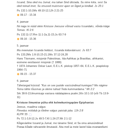
Issand, Sina oled mu Jumal, ma tahan Sind ülistada, Su nime kiita, sest Sa
oled teinud imet, Su otsused muistsest ajast on õiged ja kindlad. Js 25:1
Ps 132:1-10;1Ms 49:10-12;1Jh 2:21-25
09.17
-
15.34
4. jaanuar
Nii nagu te nüüd olete Kristuse Jeesuse võtnud vastu Issandaks, nõnda käige
Temas. Kl 2:6
Ps 132:11-17;Rm 11:1-2a,11-15;Js 63:7-9
09.16
-
15.36
5. jaanuar
Ma meenutan Issanda heldust, Issanda kiiduväärsust. Js 63:7
Ps 133;2Ms 1:8-10,15-21;1Ms 37:12-24,28
Hans Tiismann, misjonär Palestiinas, Ida-Aafrikas ja Brasiilias, afrikanist,
esimene eestlasest misjonär († 1886)
† 1974 Johannes Oskar Lauri, E.E.L.K. piiskop 1957–64, E.E.L.K. peapiiskop
1964–71
09.15
-
15.37
6. jaanuar
Tähetargad küsisid: "Kus on see juutide vastsündinud kuningas? Me nägime
Tema tähte tõusmas ja oleme tulnud Teda kummardama." Mt 2:2
Srk 39:6-13;ilmumisaja vastava nädalapäeva psalm;1Kn 10:1-10 (või Tb 13:9-
11)
Kristuse ilmumise püha ehk kolmekuningapäev Epiphanias
Jeesus, maailma valgus
Pimedus möödub ja tõeline valgus paistab juba. 1Jh 2:8
KLPR 55
Ps 72:1-3,8-12;Js 49:5-7;Kl 1:24-27;Mt 2:1-12
Kõigeväeline Issand ja Jumal, me täname Sind, et Sa oma ainusündinud
Poega kõigile rahvastele ilmutasid. Aita meil ja meie lastel käia evangeeliumi