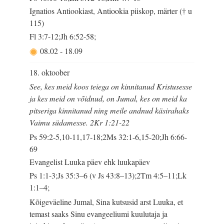
Ignatios Antiookiast, Antiookia piiskop, märter († u
115)
Fl 3:7-12;Jh 6:52-58;
08.02
-
18.09
18. oktoober
See, kes meid koos teiega on kinnitanud Kristusesse
ja kes meid on võidnud, on Jumal, kes on meid ka
pitseriga kinnitanud ning meile andnud käsirahaks
Vaimu südamesse. 2Kr 1:21-22
Ps 59:2-5,10-11,17-18;2Ms 32:1-6,15-20;Jh 6:66-
69
Evangelist Luuka päev ehk luukapäev
Ps 1:1-3;Js 35:3–6 (v Js 43:8–13);2Tm 4:5–11;Lk
1:1–4;
Kõigeväeline Jumal, Sina kutsusid arst Luuka, et
temast saaks Sinu evangeeliumi kuulutaja ja