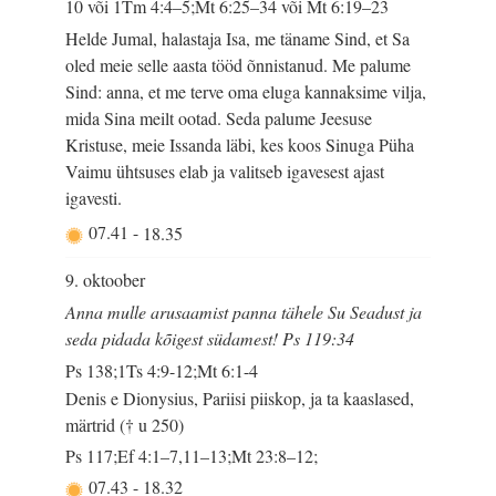
10 või 1Tm 4:4–5;Mt 6:25–34 või Mt 6:19–23
Helde Jumal, halastaja Isa, me täname Sind, et Sa
oled meie selle aasta tööd õnnistanud. Me palume
Sind: anna, et me terve oma eluga kannaksime vilja,
mida Sina meilt ootad. Seda palume Jeesuse
Kristuse, meie Issanda läbi, kes koos Sinuga Püha
Vaimu ühtsuses elab ja valitseb igavesest ajast
igavesti.
07.41
-
18.35
9. oktoober
Anna mulle arusaamist panna tähele Su Seadust ja
seda pidada kõigest südamest! Ps 119:34
Ps 138;1Ts 4:9-12;Mt 6:1-4
Denis e Dionysius, Pariisi piiskop, ja ta kaaslased,
märtrid († u 250)
Ps 117;Ef 4:1–7,11–13;Mt 23:8–12;
07.43
-
18.32