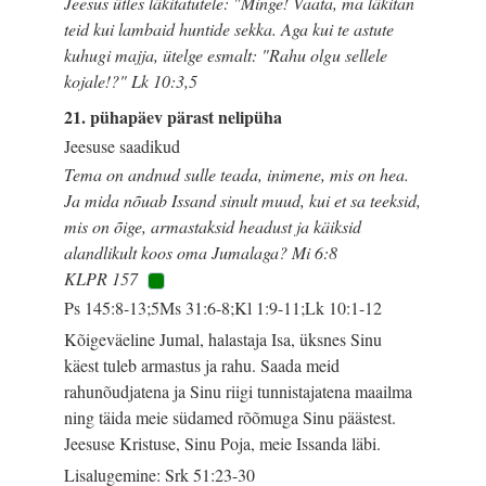
Jeesus ütles läkitatutele: "Minge! Vaata, ma läkitan
teid kui lambaid huntide sekka. Aga kui te astute
kuhugi majja, ütelge esmalt: "Rahu olgu sellele
kojale!?" Lk 10:3,5
21. pühapäev pärast nelipüha
Jeesuse saadikud
Tema on andnud sulle teada, inimene, mis on hea.
Ja mida nõuab Issand sinult muud, kui et sa teeksid,
mis on õige, armastaksid headust ja käiksid
alandlikult koos oma Jumalaga? Mi 6:8
KLPR 157
Ps 145:8-13;5Ms 31:6-8;Kl 1:9-11;Lk 10:1-12
Kõigeväeline Jumal, halastaja Isa, üksnes Sinu
käest tuleb armastus ja rahu. Saada meid
rahunõudjatena ja Sinu riigi tunnistajatena maailma
ning täida meie südamed rõõmuga Sinu päästest.
Jeesuse Kristuse, Sinu Poja, meie Issanda läbi.
Lisalugemine: Srk 51:23-30