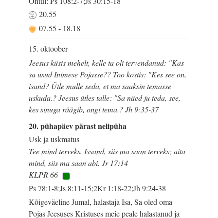
Õhtul: Ps 108:2-7;Js 30:15-18
20.55
07.55
-
18.18
15. oktoober
Jeesus küsis mehelt, kelle ta oli tervendanud: "Kas
sa usud Inimese Pojasse?? Too kostis: "Kes see on,
isand? Ütle mulle seda, et ma saaksin temasse
uskuda.? Jeesus ütles talle: "Sa näed ju teda, see,
kes sinuga räägib, ongi tema.? Jh 9:35-37
20. pühapäev pärast nelipüha
Usk ja uskmatus
Tee mind terveks, Issand, siis ma saan terveks; aita
mind, siis ma saan abi. Jr 17:14
KLPR 66
Ps 78:1-8;Js 8:11-15;2Kr 1:18-22;Jh 9:24-38
Kõigeväeline Jumal, halastaja Isa, Sa oled oma
Pojas Jeesuses Kristuses meie peale halastanud ja