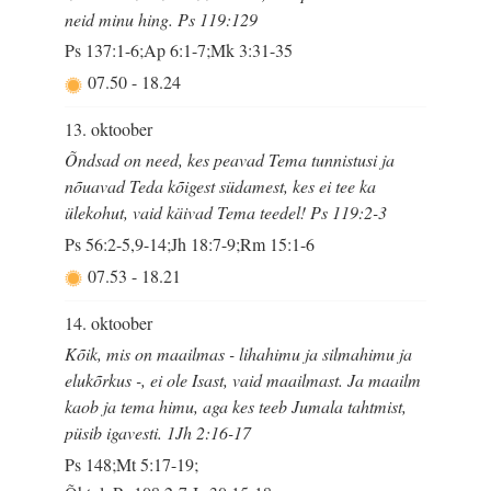
neid minu hing. Ps 119:129
Ps 137:1-6;Ap 6:1-7;Mk 3:31-35
07.50
-
18.24
13. oktoober
Õndsad on need, kes peavad Tema tunnistusi ja
nõuavad Teda kõigest südamest, kes ei tee ka
ülekohut, vaid käivad Tema teedel! Ps 119:2-3
Ps 56:2-5,9-14;Jh 18:7-9;Rm 15:1-6
07.53
-
18.21
14. oktoober
Kõik, mis on maailmas - lihahimu ja silmahimu ja
elukõrkus -, ei ole Isast, vaid maailmast. Ja maailm
kaob ja tema himu, aga kes teeb Jumala tahtmist,
püsib igavesti. 1Jh 2:16-17
Ps 148;Mt 5:17-19;