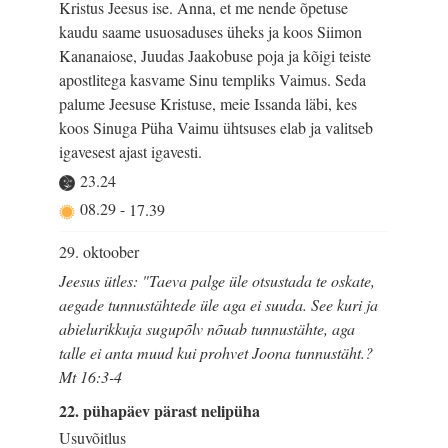
Kristus Jeesus ise. Anna, et me nende õpetuse
kaudu saame usuosaduses üheks ja koos Siimon
Kananaiose, Juudas Jaakobuse poja ja kõigi teiste
apostlitega kasvame Sinu templiks Vaimus. Seda
palume Jeesuse Kristuse, meie Issanda läbi, kes
koos Sinuga Püha Vaimu ühtsuses elab ja valitseb
igavesest ajast igavesti.
23.24
08.29
-
17.39
29. oktoober
Jeesus ütles: "Taeva palge üle otsustada te oskate,
aegade tunnustähtede üle aga ei suuda. See kuri ja
abielurikkuja sugupõlv nõuab tunnustähte, aga
talle ei anta muud kui prohvet Joona tunnustäht.?
Mt 16:3-4
22. pühapäev pärast nelipüha
Usuvõitlus