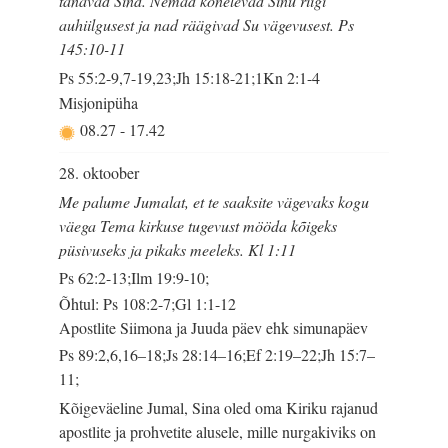
tänavad Sind. Nemad kõnelevad Sinu riigi
auhiilgusest ja nad räägivad Su vägevusest. Ps
145:10-11
Ps 55:2-9,7-19,23;Jh 15:18-21;1Kn 2:1-4
Misjonipüha
08.27
-
17.42
28. oktoober
Me palume Jumalat, et te saaksite vägevaks kogu
väega Tema kirkuse tugevust mööda kõigeks
püsivuseks ja pikaks meeleks. Kl 1:11
Ps 62:2-13;Ilm 19:9-10;
Õhtul: Ps 108:2-7;Gl 1:1-12
Apostlite Siimona ja Juuda päev ehk simunapäev
Ps 89:2,6,16–18;Js 28:14–16;Ef 2:19–22;Jh 15:7–
11;
Kõigeväeline Jumal, Sina oled oma Kiriku rajanud
apostlite ja prohvetite alusele, mille nurgakiviks on