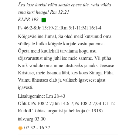
Ära lase kurjal võitu saada enese üle, vaid võida
sina kuri heaga! Rm 12:21
KLPR 192
Ps 46:2-8;Jr 15:19-21;Rm 5:1-11;Mt 16:1-4
Kõigeväeline Jumal, Sa oled meid kutsunud oma
võitlejate hulka kõigele kurjale vastu panema.
Õpeta meid kuulekalt tarvitama kogu usu
sõjavarustust ning juhi ise meie samme. Vii püha
Kirik võidule oma nime ülistuseks ja auks, Jeesuse
Kristuse, meie Issanda läbi, kes koos Sinuga Püha
Vaimu ühtsuses elab ja valitseb igavesest ajast
igavesti.
Lisalugemine: Lm 28-43
Õhtul: Ps 108:2-7;Ilm 14:6-7;Ps 108:2-7;Gl 1:1-12
Rudolf Tobias, organist ja helilooja († 1918)
talveaeg
03.00
07.32
-
16.37