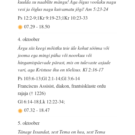
kuulda su naablite mängu! Aga õigus voolaku nagu
vesi ja õiglus nagu kuivamatu jõgi! Am 5:23-24
Ps 12:2-9;1Kr 9:19-23;1Kr 10:23-33
07.29
-
18.50
4. oktoober
Ärgu siis keegi mõistku teie üle kohut sööma või
jooma ega mingi püha või noorkuu või
hingamispäevade pärast, mis on tulevaste asjade
vari, aga Kristuse ihu on tõelisus. Kl 2:16-17
Ps 103:6-13;Gl 2:1-14;Gl 3:6-14
Franciscus Assisist, diakon, frantsisklaste ordu
rajaja († 1226)
Gl 6:14-18;Lk 12:22-34;
07.32
-
18.47
5. oktoober
Tänage Issandat, sest Tema on hea, sest Tema