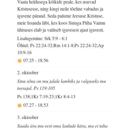
Vaata heldusega kõikide peale, kes usuvad
Kristusesse, ning kingi neile tõeline vabadus ja
igavene pärand. Seda palume Jeesuse Kristuse,
meie Issanda läbi, kes koos Sinuga Püha Vaimu
ühtsuses elab ja valitseb igavesest ajast igavesti.
Lisalugemine: Srk 5:9 - 6:1
Õhtul: Ps 22:24-32;Rm 14:1-8;Ps 22:24-32;Ap
10:9-16
07.25
-
18.56
2. oktoober
Sinu sõna on mu jalale lambiks ja valguseks mu
teerajal. Ps 119:105
Ps 138;1Kr 7:19-23;1Kr 8:4-13
07.27
-
18.53
3. oktoober
Saada ära mu eest oma laulude kära, ma ei taha