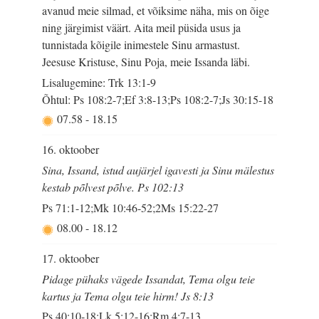
avanud meie silmad, et võiksime näha, mis on õige
ning järgimist väärt. Aita meil püsida usus ja
tunnistada kõigile inimestele Sinu armastust.
Jeesuse Kristuse, Sinu Poja, meie Issanda läbi.
Lisalugemine: Trk 13:1-9
Õhtul: Ps 108:2-7;Ef 3:8-13;Ps 108:2-7;Js 30:15-18
07.58
-
18.15
16. oktoober
Sina, Issand, istud aujärjel igavesti ja Sinu mälestus
kestab põlvest põlve. Ps 102:13
Ps 71:1-12;Mk 10:46-52;2Ms 15:22-27
08.00
-
18.12
17. oktoober
Pidage pühaks vägede Issandat, Tema olgu teie
kartus ja Tema olgu teie hirm! Js 8:13
Ps 40:10-18;Lk 5:12-16;Rm 4:7-13