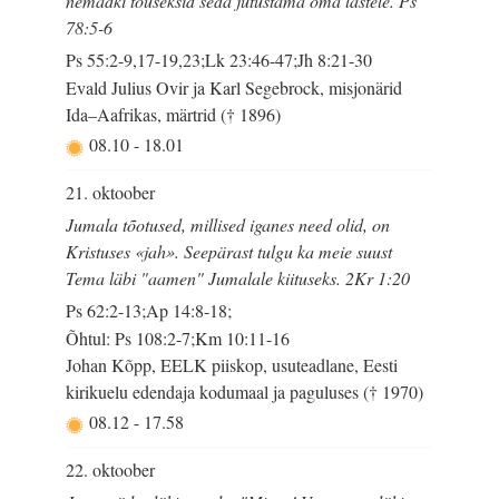
nemadki tõuseksid seda jutustama oma lastele. Ps
78:5-6
Ps 55:2-9,17-19,23;Lk 23:46-47;Jh 8:21-30
Evald Julius Ovir ja Karl Segebrock, misjonärid
Ida–Aafrikas, märtrid († 1896)
08.10
-
18.01
21. oktoober
Jumala tõotused, millised iganes need olid, on
Kristuses «jah». Seepärast tulgu ka meie suust
Tema läbi "aamen" Jumalale kiituseks. 2Kr 1:20
Ps 62:2-13;Ap 14:8-18;
Õhtul: Ps 108:2-7;Km 10:11-16
Johan Kõpp, EELK piiskop, usuteadlane, Eesti
kirikuelu edendaja kodumaal ja paguluses († 1970)
08.12
-
17.58
22. oktoober