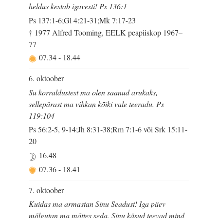
heldus kestab igavesti! Ps 136:1
Ps 137:1-6;Gl 4:21-31;Mk 7:17-23
† 1977 Alfred Tooming, EELK peapiiskop 1967–
77
07.34
-
18.44
6. oktoober
Su korraldustest ma olen saanud arukaks,
sellepärast ma vihkan kõiki vale teeradu. Ps
119:104
Ps 56:2-5, 9-14;Jh 8:31-38;Rm 7:1-6 või Srk 15:11-
20
16.48
07.36
-
18.41
7. oktoober
Kuidas ma armastan Sinu Seadust! Iga päev
mõlgutan ma mõttes seda. Sinu käsud teevad mind