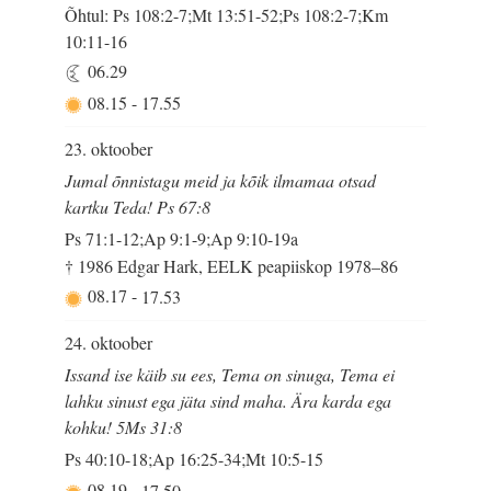
Õhtul: Ps 108:2-7;Mt 13:51-52;Ps 108:2-7;Km
10:11-16
06.29
08.15
-
17.55
23. oktoober
Jumal õnnistagu meid ja kõik ilmamaa otsad
kartku Teda! Ps 67:8
Ps 71:1-12;Ap 9:1-9;Ap 9:10-19a
† 1986 Edgar Hark, EELK peapiiskop 1978–86
08.17
-
17.53
24. oktoober
Issand ise käib su ees, Tema on sinuga, Tema ei
lahku sinust ega jäta sind maha. Ära karda ega
kohku! 5Ms 31:8
Ps 40:10-18;Ap 16:25-34;Mt 10:5-15
08.19
-
17.50