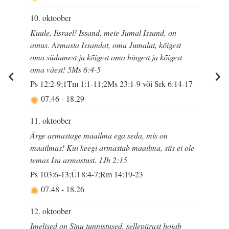
10. oktoober
Kuule, Iisrael! Issand, meie Jumal Issand, on
ainus. Armasta Issandat, oma Jumalat, kõigest
oma südamest ja kõigest oma hingest ja kõigest
oma väest! 5Ms 6:4-5
Ps 12:2-9;1Tm 1:1-11;2Ms 23:1-9 või Srk 6:14-17
07.46
-
18.29
11. oktoober
Ärge armastage maailma ega seda, mis on
maailmas! Kui keegi armastab maailma, siis ei ole
temas Isa armastust. 1Jh 2:15
Ps 103:6-13;Ül 8:4-7;Rm 14:19-23
07.48
-
18.26
12. oktoober
Imelised on Sinu tunnistused, sellepärast hoiab