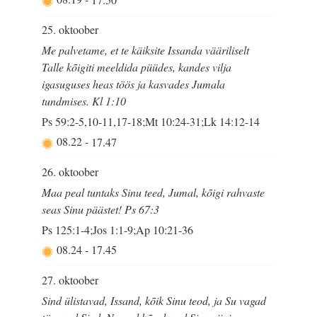
25. oktoober
Me palvetame, et te käiksite Issanda vääriliselt
Talle kõigiti meeldida püüdes, kandes vilja
igasuguses heas töös ja kasvades Jumala
tundmises. Kl 1:10
Ps 59:2-5,10-11,17-18;Mt 10:24-31;Lk 14:12-14
08.22
-
17.47
26. oktoober
Maa peal tuntaks Sinu teed, Jumal, kõigi rahvaste
seas Sinu päästet! Ps 67:3
Ps 125:1-4;Jos 1:1-9;Ap 10:21-36
08.24
-
17.45
27. oktoober
Sind ülistavad, Issand, kõik Sinu teod, ja Su vagad