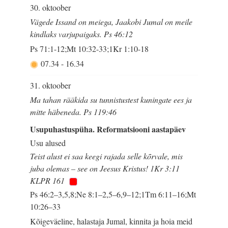
30. oktoober
Vägede Issand on meiega, Jaakobi Jumal on meile
kindlaks varjupaigaks. Ps 46:12
Ps 71:1-12;Mt 10:32-33;1Kr 1:10-18
07.34
-
16.34
31. oktoober
Ma tahan rääkida su tunnistustest kuningate ees ja
mitte häbeneda. Ps 119:46
Usupuhastuspüha. Reformatsiooni aastapäev
Usu alused
Teist alust ei saa keegi rajada selle kõrvale, mis
juba olemas – see on Jeesus Kristus! 1Kr 3:11
KLPR 161
Ps 46:2–3,5,8;Ne 8:1–2,5–6,9–12;1Tm 6:11–16;Mt
10:26–33
Kõigeväeline, halastaja Jumal, kinnita ja hoia meid