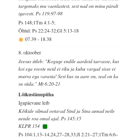
targemaks mu vaenlastest, sest nad on minu päralt
igavesti. Ps 119:97-98
Ps 148;1Tm 4:1-5;
Õhtul: Ps 22:24-32;Gl 5:13-18
07.39
-
18.38
8. oktoober
Jeesus ütleb: "Koguge endile aardeid taevasse, kus
koi ega rooste neid ei riku ja kuhu vargad sisse ei
murra ega varasta! Sest kus su aare on, seal on ka
su süda." Mt 6:20-21
Lõikustänupüha
Igapäevane leib
Kõikide silmad ootavad Sind ja Sina annad neile
nende roa omal ajal. Ps 145:15
KLPR 154
Ps 104:1,13–14,24,27–28,33;Jl 2:21–27;1Tm 6:6–