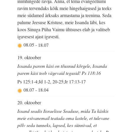
inimhingede ravija. Anna, et tema evangeeliumi
ravim tervendaks kõik meie hingehaigused ja teeks
meie südamed ärksaks armastama ja teenima. Seda
palume Jeesuse Kristuse, meie Issanda läbi, kes
koos Sinuga Püha Vaimu ühtsuses elab ja valitseb
igavesest ajast igavesti.
08.05
-
18.07
19. oktoober
Issanda parem käsi on tõusnud kõrgele, Issanda
parem käsi teeb vägevaid tegusid! Ps 118:16
Ps 125:1-4;Jd 1-2, 20-25;Jr 17:13-17
08.07
-
18.04
20. oktoober
Issand seadis Iisraelisse Seaduse, mida Ta käskis
meie esivanemail teatada oma lastele, et tulevane
põlv seda tunneks, lapsed, kes sünnivad, et