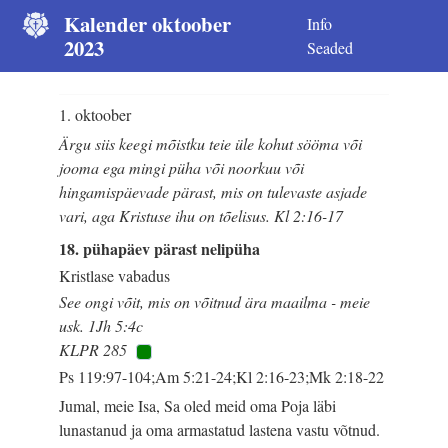
Kalender oktoober
Info
2023
Seaded
1. oktoober
Ärgu siis keegi mõistku teie üle kohut sööma või
jooma ega mingi püha või noorkuu või
hingamispäevade pärast, mis on tulevaste asjade
vari, aga Kristuse ihu on tõelisus. Kl 2:16-17
18. pühapäev pärast nelipüha
Kristlase vabadus
See ongi võit, mis on võitnud ära maailma - meie
usk. 1Jh 5:4c
KLPR 285
Ps 119:97-104;Am 5:21-24;Kl 2:16-23;Mk 2:18-22
Jumal, meie Isa, Sa oled meid oma Poja läbi
lunastanud ja oma armastatud lastena vastu võtnud.