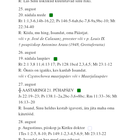
R: Las Sinu usklikud kuulutavad sinu riiki.
25. august
20. nädala reede
Rt 1:1,3-6,14b-16,22; Ps 146:5-6ab,6c-7,8-9a,9bc-10; Mt
22:34-40
R: Kiida, mu hing, Issandat, oma Päästjat.
või v p. José de Calasanz, preester või v p. Louis IX
† peapiiskop Antonino Arata (1948, Grottaferatta)
26. august
19. nädala laupäev
Rt 2:1 3,8 11;4:13 17; Ps 128:1bcd 2,3,4,5; Mt 23:1-12
R: Õnnis on igaüks, kes kardab Issandat.
või v Częstochowa maarjapäev või v Maarjalaupäev
27. august
╬ AASTARINGI 21. PÜHAPÄEV
Js 22:19–23; Ps 138:1–2a,2bc-3,6+8bc; Rm 11:33–36; Mt
16:13–20
R: Issand, Sinu heldus kestab igavesti, ära jäta maha oma
kätetööd.
28. august
p. Augustinus, piiskop ja Kiriku doktor
1Tes 1:2-5, 8-10; Ps 149:1-2,3-4,5-6,9; Mt 23:13-22
R: Issandal on hea meel oma rahvast.