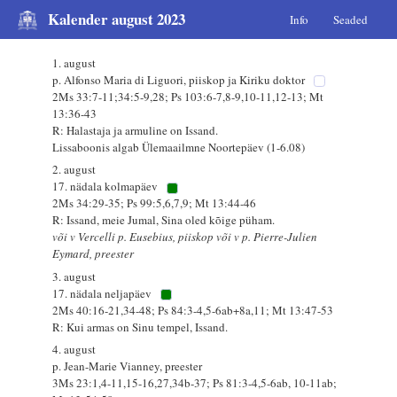
Kalender august 2023
Info
Seaded
1. august
p. Alfonso Maria di Liguori, piiskop ja Kiriku doktor
2Ms 33:7-11;34:5-9,28; Ps 103:6-7,8-9,10-11,12-13; Mt
13:36-43
R: Halastaja ja armuline on Issand.
Lissaboonis algab Ülemaailmne Noortepäev (1-6.08)
2. august
17. nädala kolmapäev
2Ms 34:29-35; Ps 99:5,6,7,9; Mt 13:44-46
R: Issand, meie Jumal, Sina oled kõige püham.
või v Vercelli p. Eusebius, piiskop või v p. Pierre-Julien
Eymard, preester
3. august
17. nädala neljapäev
2Ms 40:16-21,34-48; Ps 84:3-4,5-6ab+8a,11; Mt 13:47-53
R: Kui armas on Sinu tempel, Issand.
4. august
p. Jean-Marie Vianney, preester
3Ms 23:1,4-11,15-16,27,34b-37; Ps 81:3-4,5-6ab, 10-11ab;