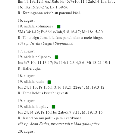
Ilm 11:19a,12:1-6a,10ab; Ps 45:7+10, 11-12ab,14-15a,15bc-
16; 1Kr 15:20-27a; Lk 1:39-56
R: Kuninganna seisab su paremal käel.
16. august
19. nädala kolmapäev
5Ms 34:1-12; Ps 66:1c-3ab,5+8,16-17; Mt 18:15-20
R: Tänu olgu Jumalale, kes paneb elama meie hinge.
või v p. István (Ungari Stephanus)
17. august
19. nädala neljapäev
Jos 3:7-10a,11,13-17; Ps 114:1-2,3-4,5-6; Mt 18:21-19:1
R: Halleluuja.
18. august
19. nädala reede
Jos 24:1-13; Ps 136:1-3,16-18,21-22+24; Mt 19:3-12
R: Tema heldus kestab igavesti.
19. august
19. nädala laupäev
Jos 24:14-29; Ps 16:1bc-2ab+5,7-8,11; Mt 19:13-15
R: Issand on mu põllu- ja mu karikaosa
või v p. Jean Eudes, preester või v Maarjalaupäev
20. august