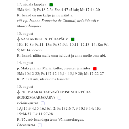
17. nädala laupäev
5Ms 6:4-13; Ps 18:2-3a,3bc-4,47+51ab; Mt 17:14-20
R: Issand on mu kalju ja mu päästja.
või v p. Jeanne-Francoise de Chantal, orduõde või v
Maarjalaupäev
13. august
╬ AASTARINGI 19. PÜHAPÄEV
1Kn 19:8b-9a,11–13a; Ps 85:9ab-10,11–12,13–14; Rm 9:1–
5; Mt 14:22–33
R: Issand, näita meile oma heldust ja anna meile oma abi.
14. august
p. Maksymilian Maria Kolbe, preester ja märter
5Ms 10:12-22; Ps 147:12-13,14-15,19-20; Mt 17:22-27
R: Püha Kirik, ülista oma Issandat.
15. august
╬ P.N. MAARJA TAEVAVÕTMISE SUURPÜHA
(RUKKIMAARJAPÄEV)
Eelõhtumissa
1Aj 15:3-4,15-16,16:1-2; Ps 132:6-7, 9-10,13-14; 1Kr
15:54-57; Lk 11:27-28
R: Tõuseb Issandaga tema Võimsuselaegas.
Päevamissa