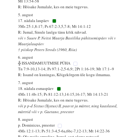
Mt 13:54-58
R: Hõisake Jumalale, kes on meie tugevus.
5. august
17. nädala laupäev
3Ms 25:1,8-17; Ps 67:2-3,5,7-8; Mt 14:1-12
R: Jumal, Sinule laulgu tänu kõik rahvad.
või v Suure P. Neitsi Maarja Basiilika pühitsemispäev või v
Maarjalaupäev
† piiskop Peters Strods (1960, Riia)
6. august
╬ ISSANDAMUUTMISE PÜHA
Tn 7:9-10,13-14; Ps 97:1-2,5-6,9; 2Pt 1:16-19; Mt 17:1–9
R: Issand on kuningas, Kõigekõrgem üle kogu ilmamaa.
7. august
18. nädala esmaspäev
4Ms 11:4b-15; Ps 81:12-13,14-15,16-17; Mt 14:13-21
R: Hõisake Jumalale, kes on meie tugevus.
või p p-d Sixtus (Xystus) II, paavst ja märter, ning kaaslased,
märtrid või v p. Gaetano, preester
8. august
p. Dominicus, preester
4Ms 12:1-13; Ps 51:3-4,5-6a,6bc-7,12-13; Mt 14:22-36
R: Ole meile armuline, Jumal, sest oleme patused.