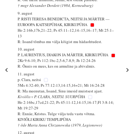
† msgr Alexander Dordett (1984, Korneuburg)
9. august
P. RISTI TERESA BENEDICTA, NEITSI JA MÄRTER —
EUROOPA KAITSEPÜHAK, KIRIKUPÜHA
Ho 2:16b,17b,21–22; Ps 45:11–12,14–15,16–17; Mt 25:1–
13
R: Issand tõmbas mu välja kõigist mu hädaohtudest.
10. august
P. LAURENTIUS, DIAKON JA MÄRTER, KIRIKUPÜHA
2Kr 9:6-10; Ps 112:1bc-2,5-6,7-8,9; Jh 12:24-26
R: Õnnis on mees, kes on armuline ja abivalmis.
11. august
p. Clara, neitsi
5Ms 4:32-40; Ps 77:12-13,14-15,16+21; Mt 16:24-28
R: Ma meenutan, Issand, Sinu imesid muistsest ajast.
Kiviõlis v P. CLARA, NEITSI. SUURPÜHA
Ho 2:16bc,17cd,21-22; Ps 45:11-12,14-15,16-17;Fl 3:8-14;
Mt 19:27-29
R: Ennäe, Kristus. Tulge välja teda vastu võtma.
KIVIÕLI KIRIKU TEMPLIPÜHA
† õde Maria Anna Chrzanowska (1979, Legionowo)
12. august