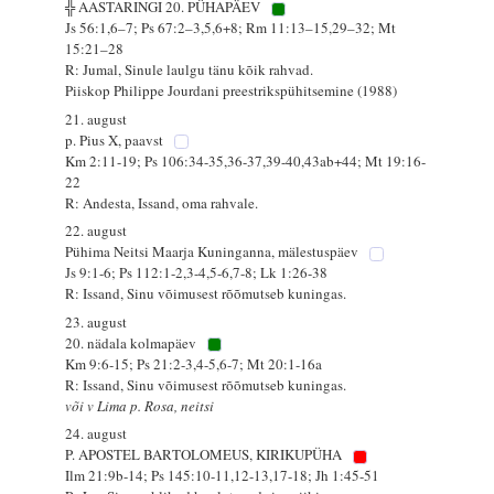
╬ AASTARINGI 20. PÜHAPÄEV
Js 56:1,6–7; Ps 67:2–3,5,6+8; Rm 11:13–15,29–32; Mt
15:21–28
R: Jumal, Sinule laulgu tänu kõik rahvad.
Piiskop Philippe Jourdani preestrikspühitsemine (1988)
21. august
p. Pius X, paavst
Km 2:11-19; Ps 106:34-35,36-37,39-40,43ab+44; Mt 19:16-
22
R: Andesta, Issand, oma rahvale.
22. august
Pühima Neitsi Maarja Kuninganna, mälestuspäev
Js 9:1-6; Ps 112:1-2,3-4,5-6,7-8; Lk 1:26-38
R: Issand, Sinu võimusest rõõmutseb kuningas.
23. august
20. nädala kolmapäev
Km 9:6-15; Ps 21:2-3,4-5,6-7; Mt 20:1-16a
R: Issand, Sinu võimusest rõõmutseb kuningas.
või v Lima p. Rosa, neitsi
24. august
P. APOSTEL BARTOLOMEUS, KIRIKUPÜHA
Ilm 21:9b-14; Ps 145:10-11,12-13,17-18; Jh 1:45-51