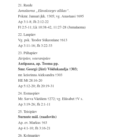
21. Reede
Jumalaema „Elavakstegev allikas”.
Pskmr. Januari jkk. †305; vg. Anastaasi †695
Ap 3:1-8; Jh 2:12-22
Fl 2:5-11; Lk 10:38-42, 11:27-28 (Jumalaema)
22. Laupäev
Vg. psk. Teodor Sükeonlane †613
Ap 3:11-16; Jh 3:22-33
23. Pühapäev
Jüripäev, veteranipäev
Antipaasa, ap. Tooma pp.
Smr. Georgi (Jüri) Võidukandja †303;
mr. keisrinna Aleksandra †303
HE Mt 28:16-20
Ap 5:12-20; Jh 20:19-31
24. Esmaspäev
Mr. Savva Väeülem †272; vg. Eliisabet †V s.
Ap 3:19-26; Jh 2:1-11
25. Teisipäev
Surnute mäl. (raadovits)
Ap. ev. Markus †63
Ap 4:1-10; Jh 3:16-21
26. Kolmapäev