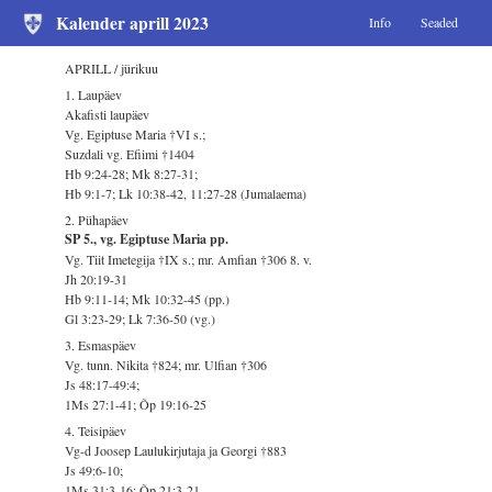
Kalender aprill 2023
Info
Seaded
APRILL / jürikuu
1. Laupäev
Akafisti laupäev
Vg. Egiptuse Maria †VI s.;
Suzdali vg. Efiimi †1404
Hb 9:24-28; Mk 8:27-31;
Hb 9:1-7; Lk 10:38-42, 11:27-28 (Jumalaema)
2. Pühapäev
SP 5., vg. Egiptuse Maria pp.
Vg. Tiit Imetegija †IX s.; mr. Amfian †306 8. v.
Jh 20:19-31
Hb 9:11-14; Mk 10:32-45 (pp.)
Gl 3:23-29; Lk 7:36-50 (vg.)
3. Esmaspäev
Vg. tunn. Nikita †824; mr. Ulfian †306
Js 48:17-49:4;
1Ms 27:1-41; Õp 19:16-25
4. Teisipäev
Vg-d Joosep Laulukirjutaja ja Georgi †883
Js 49:6-10;
1Ms 31:3-16; Õp 21:3-21