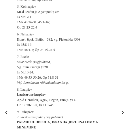
5. Kolmapäev
Mr-d Teodul ja Agatopod †303
Js 58:1-11;
1Ms 43:26-31, 45:1-16;
Õp 21:23-22:4
6. Neljapäev
Konst. üpsk. Eutiiki †582; vg. Platoniida †308
Js 65:8-16;
1Ms 46:1-7; Õp 23:15-24:5
7. Reede
Suur reede (riigipühana)
Vg. tunn. Georgi †820
Js 66:10-24;
1Ms 49:33-50:26; Õp 31:8-31
Vkj. Jumalaema rõõmukuulutamise p.
8. Laupäev
Laatsaruse laupäev
Ap-d Herodion, Agav, Flegon, Erm jt. †I s.
Hb 12:28-13:8, Jh 11:1-45
9. Pühapäev
1. ülestõusmispüha (riigipühana)
PALMIPUUDEPÜHA, ISSANDA JERUUSALEMMA
MINEMINE