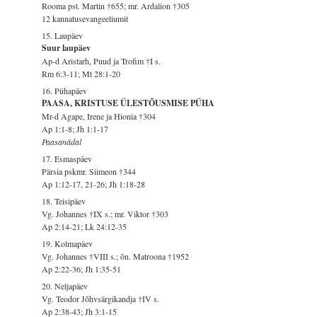
Rooma pst. Martin †655; mr. Ardalion †305
12 kannatusevangeeliumit
15. Laupäev
Suur laupäev
Ap-d Aristarh, Puud ja Trofim †I s.
Rm 6:3-11; Mt 28:1-20
16. Pühapäev
PAASA, KRISTUSE ÜLESTÕUSMISE PÜHA
Mr-d Agape, Irene ja Hionia †304
Ap 1:1-8; Jh 1:1-17
Paasanädal
17. Esmaspäev
Pärsia pskmr. Siimeon †344
Ap 1:12-17, 21-26; Jh 1:18-28
18. Teisipäev
Vg. Johannes †IX s.; mr. Viktor †303
Ap 2:14-21; Lk 24:12-35
19. Kolmapäev
Vg. Johannes †VIII s.; õn. Matroona †1952
Ap 2:22-36; Jh 1:35-51
20. Neljapäev
Vg. Teodor Jõhvsärgikandja †IV s.
Ap 2:38-43; Jh 3:1-15