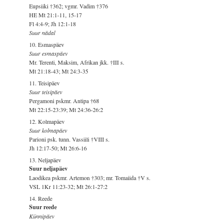
Eupsiiki †362; vgmr. Vadim †376
HE Mt 21:1-11, 15-17
Fl 4:4-9; Jh 12:1-18
Suur nädal
10. Esmaspäev
Suur esmaspäev
Mr. Terenti, Maksim, Afrikan jkk. †III s.
Mt 21:18-43; Mt 24:3-35
11. Teisipäev
Suur teisipäev
Pergamoni pskmr. Antipa †68
Mt 22:15-23:39; Mt 24:36-26:2
12. Kolmapäev
Suur kolmapäev
Parioni psk. tunn. Vassiili †VIII s.
Jh 12:17-50; Mt 26:6-16
13. Neljapäev
Suur neljapäev
Laodikea pskmr. Artemon †303; mr. Tomaiida †V s.
VSL 1Kr 11:23-32; Mt 26:1-27:2
14. Reede
Suur reede
Künnipäev