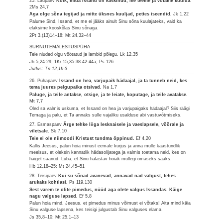
25. Laupäev
Kõik, mida Issand on käskinud, me teeme ja võtame kuulda.
2Ms 24,7
Aga olge sõna tegijad ja mitte üksnes kuuljad, pettes iseendid.
Jk 1,22
Palume Sind, Issand, et me ei jääks ainult Sinu sõna kuulajateks, vaid ka
elaksime kooskõlas Sinu sõnaga.
2Pt 3,(13)14–18; Mt 24,32–44
SURNUTEMÄLESTUSPÜHA
Teie niuded olgu vöötatud ja lambid põlegu.
Lk 12,35
Jh 5,24-29; 1Kr 15,35-38.42-44a; Ps 126
Jutlus: Tn 12,1b-3
26. Pühapäev
Issand on hea, varjupaik hädaajal, ja ta tunneb neid, kes
tema juures pelgupaika otsivad.
Na 1,7
Paluge, ja teile antakse, otsige, ja te leiate, koputage, ja teile avatakse.
Mt 7,7
Oled sa valmis uskuma, et Issand on hea ja varjupaigaks hädaajal? Siis räägi
Temaga ja palu, et Ta annaks sulle vajaliku usalduse abi vastuvõtmiseks.
27. Esmaspäev
Ärge tehke liiga lesknaisele ja vaeslapsele, võõrale ja
viletsale.
Sk 7,10
Teie ei ole niimoodi Kristust tundma õppinud.
Ef 4,20
Kallis Jeesus, palun hoia minust eemale kurjus ja anna mulle kaastundlik
meelsus, et oleksin kannatlik hädasolijatega ja valmis toetama neid, kes on
haiget saanud. Luba, et Sinu halastav hoiak mullegi omaseks saaks.
Hb 12,18–25; Mt 24,45–51
28. Teisipäev
Kui su sõnad avanevad, annavad nad valgust, tehes
arukaks kohtlasi.
Ps 119,130
Sest varem te olite pimedus, nüüd aga olete valgus Issandas. Käige
nagu valguse lapsed.
Ef 5,8
Palun hoia mind, Jeesus, et pimedus minus võimust ei võtaks! Aita mind käia
Sinu valguse lapsena, kes teisigi julgustab Sinu valguses elama.
Js 35,8–10; Mt 25,1–13