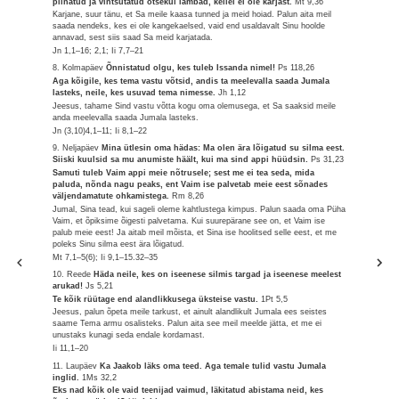
piinatud ja vintsutatud otsekui lambad, kellel ei ole karjast.
Mt 9,36
Karjane, suur tänu, et Sa meile kaasa tunned ja meid hoiad. Palun aita meil
saada nendeks, kes ei ole kangekaelsed, vaid end usaldavalt Sinu hoolde
annavad, sest siis saad Sa meid karjatada.
Jn 1,1–16; 2,1; Ii 7,7–21
8. Kolmapäev
Õnnistatud olgu, kes tuleb Issanda nimel!
Ps 118,26
Aga kõigile, kes tema vastu võtsid, andis ta meelevalla saada Jumala
lasteks, neile, kes usuvad tema nimesse.
Jh 1,12
Jeesus, tahame Sind vastu võtta kogu oma olemusega, et Sa saaksid meile
anda meelevalla saada Jumala lasteks.
Jn (3,10)4,1–11; Ii 8,1–22
9. Neljapäev
Mina ütlesin oma hädas: Ma olen ära lõigatud su silma eest.
Siiski kuulsid sa mu anumiste häält, kui ma sind appi hüüdsin.
Ps 31,23
Samuti tuleb Vaim appi meie nõtrusele; sest me ei tea seda, mida
paluda, nõnda nagu peaks, ent Vaim ise palvetab meie eest sõnades
väljendamatute ohkamistega.
Rm 8,26
Jumal, Sina tead, kui sageli oleme kahtlustega kimpus. Palun saada oma Püha
Vaim, et õpiksime õigesti palvetama. Kui suurepärane see on, et Vaim ise
palub meie eest! Ja aitab meil mõista, et Sina ise hoolitsed selle eest, et me
poleks Sinu silma eest ära lõigatud.
Mt 7,1–5(6); Ii 9,1–15.32–35
10. Reede
Häda neile, kes on iseenese silmis targad ja iseenese meelest
arukad!
Js 5,21
Te kõik rüütage end alandlikkusega üksteise vastu.
1Pt 5,5
Jeesus, palun õpeta meile tarkust, et ainult alandlikult Jumala ees seistes
saame Tema armu osalisteks. Palun aita see meil meelde jätta, et me ei
unustaks kunagi seda endale kordamast.
Ii 11,1–20
11. Laupäev
Ka Jaakob läks oma teed. Aga temale tulid vastu Jumala
inglid.
1Ms 32,2
Eks nad kõik ole vaid teenijad vaimud, läkitatud abistama neid, kes