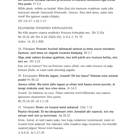
Me teenime Jumalat vaimus ja kiitleme Kristusest Jeesusest ega looda
liha peale.
Fl 3,3
Mõtle järele, millele sa loodad. Meie jõud siin kaotuste maailmas saab tulla
lootusest elavale Jeesusele Kristusele. Jeesus, Sina oled ainus, palun aita
mind! Ma igatsen saada võitjaks.
1Pt 3,8–17; Ii 42,7–17
EELVIIMANE PÜHAPÄEV KIRIKUAASTAS
Me kõik peame saama avalikuks Kristuse kohtujärje ees.
2Kr 5,10a
Mt 25,31–46; Rm 8,18–23(24–25); Jr 8,4–7; Ps 70
Jutlus: Lk 16,1–8(9)
19. Pühapäev
Preestri huuled talletavad tarkust ja tema suust otsitakse
õpetust, sest tema on vägede Issanda käskjalg.
Ml 2,7
Olge alati valmis kostma igaühele, kes teilt pärib aru lootuse kohta, mis
teis on.
1Pt 3,15
Kas sul on lootust? Kui sa Kristuse vastu võtad, siis tuleb sinusse nii palju
lootuse jõudu, et saad seda teistelegi jagada.
20. Esmaspäev
Pöördu tagasi, Issand! Oh kui kaua? Halasta oma sulaste
peale!
Ps 90,13
Jeesus ütleb: Ma tulen jälle tagasi ja võtan teid kaasa enese juurde, et
teiegi oleksite seal, kus olen mina.
Jh 14,3
Issand, Su halastus on suur. Palun valmista mind kõlbavaks osa saama
igavesest eluasemest Sinu juures.
Mt 25,14–20; Jd 1,1–16
21. Teisipäev
Siiani on Issand meid aidanud.
1Sm 7,12
Paulus kirjutab: Et ma tänapäevani olen Jumalalt abi saanud, siis ma
seisan veel siin ja tunnistan.
Ap 26,22
Anna, Jumal, et neid saaks palju, kes kogu südamest tunnistavad: siiani on
Issand mind aidanud! Siis hakkaks selle maailma nägu muutuma, kui teisedki
saaksid julgust Sinust kinni haarata.
Jr 8,4–9; Jd 1,17–25