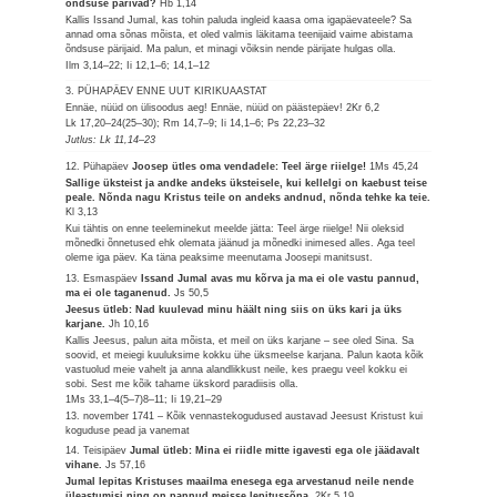
õndsuse pärivad?
Hb 1,14
Kallis Issand Jumal, kas tohin paluda ingleid kaasa oma igapäevateele? Sa
annad oma sõnas mõista, et oled valmis läkitama teenijaid vaime abistama
õndsuse pärijaid. Ma palun, et minagi võiksin nende pärijate hulgas olla.
Ilm 3,14–22; Ii 12,1–6; 14,1–12
3. PÜHAPÄEV ENNE UUT KIRIKUAASTAT
Ennäe, nüüd on ülisoodus aeg! Ennäe, nüüd on päästepäev!
2Kr 6,2
Lk 17,20–24(25–30); Rm 14,7–9; Ii 14,1–6; Ps 22,23–32
Jutlus: Lk 11,14–23
12. Pühapäev
Joosep ütles oma vendadele: Teel ärge riielge!
1Ms 45,24
Sallige üksteist ja andke andeks üksteisele, kui kellelgi on kaebust teise
peale. Nõnda nagu Kristus teile on andeks andnud, nõnda tehke ka teie.
Kl 3,13
Kui tähtis on enne teeleminekut meelde jätta: Teel ärge riielge! Nii oleksid
mõnedki õnnetused ehk olemata jäänud ja mõnedki inimesed alles. Aga teel
oleme iga päev. Ka täna peaksime meenutama Joosepi manitsust.
13. Esmaspäev
Issand Jumal avas mu kõrva ja ma ei ole vastu pannud,
ma ei ole taganenud.
Js 50,5
Jeesus ütleb: Nad kuulevad minu häält ning siis on üks kari ja üks
karjane.
Jh 10,16
Kallis Jeesus, palun aita mõista, et meil on üks karjane – see oled Sina. Sa
soovid, et meiegi kuuluksime kokku ühe üksmeelse karjana. Palun kaota kõik
vastuolud meie vahelt ja anna alandlikkust neile, kes praegu veel kokku ei
sobi. Sest me kõik tahame ükskord paradiisis olla.
1Ms 33,1–4(5–7)8–11; Ii 19,21–29
13. november 1741 – Kõik vennastekogudused austavad Jeesust Kristust kui
koguduse pead ja vanemat
14. Teisipäev
Jumal ütleb: Mina ei riidle mitte igavesti ega ole jäädavalt
vihane.
Js 57,16
Jumal lepitas Kristuses maailma enesega ega arvestanud neile nende
üleastumisi ning on pannud meisse lepitussõna.
2Kr 5,19