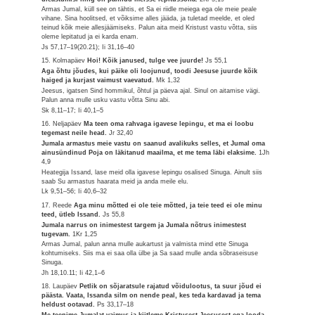
Armas Jumal, küll see on tähtis, et Sa ei riidle meiega ega ole meie peale
vihane. Sina hoolitsed, et võiksime alles jääda, ja tuletad meelde, et oled
teinud kõik meie allesjäämiseks. Palun aita meid Kristust vastu võtta, siis
oleme lepitatud ja ei karda enam.
Js 57,17–19(20.21); Ii 31,16–40
15. Kolmapäev
Hoi! Kõik janused, tulge vee juurde!
Js 55,1
Aga õhtu jõudes, kui päike oli loojunud, toodi Jeesuse juurde kõik
haiged ja kurjast vaimust vaevatud.
Mk 1,32
Jeesus, igatsen Sind hommikul, õhtul ja päeva ajal. Sinul on aitamise vägi.
Palun anna mulle usku vastu võtta Sinu abi.
Sk 8,11–17; Ii 40,1–5
16. Neljapäev
Ma teen oma rahvaga igavese lepingu, et ma ei loobu
tegemast neile head.
Jr 32,40
Jumala armastus meie vastu on saanud avalikuks selles, et Jumal oma
ainusündinud Poja on läkitanud maailma, et me tema läbi elaksime.
1Jh
4,9
Heategija Issand, lase meid olla igavese lepingu osalised Sinuga. Ainult siis
saab Su armastus haarata meid ja anda meile elu.
Lk 9,51–56; Ii 40,6–32
17. Reede
Aga minu mõtted ei ole teie mõtted, ja teie teed ei ole minu
teed, ütleb Issand.
Js 55,8
Jumala narrus on inimestest targem ja Jumala nõtrus inimestest
tugevam.
1Kr 1,25
Armas Jumal, palun anna mulle aukartust ja valmista mind ette Sinuga
kohtumiseks. Siis ma ei saa olla ülbe ja Sa saad mulle anda sõbraseisuse
Sinuga.
Jh 18,10.11; Ii 42,1–6
18. Laupäev
Petlik on sõjaratsule rajatud võidulootus, ta suur jõud ei
päästa. Vaata, Issanda silm on nende peal, kes teda kardavad ja tema
heldust ootavad.
Ps 33,17–18