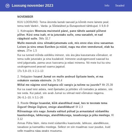
Loosung november 2023
Info
Seaded
NOVEMBER
KUU LOOSUNG: Tema üksinda laotab taevaid ja kõnnib mere lainete peal;
tema teeb Vankri-, Varda- ja Sõelatähed ja lõunapoolsed tähtkujud.
Ii 9,8–9
1. Kolmapäev
Meenuta muistseid päevi, pane tähele aastaid põlvest
põlve. Küsi oma isalt, et ta jutustaks sulle, oma vanadelt, et nad
räägiksid sulle.
5Ms 32,7
Mulle meenub sinu silmakirjatsematu usk, mis enne elas sinu vanaemas
Loises ja sinu emas Eunikes ja nüüd, nagu ma olen veendunud, elab ka
sinus.
2Tm 1,5
Kui sa tunned mõnda usklikku inimest, siis ära jäta kasutamata võimalust, et
tema sulle jutustaks ja sina kuulaksid. Inimeste usukogemused saavad ka
sind julgustada, panna usus kasvama ja edasi minema. Nii meie kui ka sinu
usukogemused peavad saama jagatud.
1Ts 5,9–15; Ii 2,1–13
2. Neljapäev
Issand Jumal on mulle andnud õpilaste keele, et ma
oskaksin vastata väsinule.
Js 50,4
Millal me nägime sind haigena või vangis ja tulime su juurde?
Mt 25,39
Kui sa saad teisi aidata, neid õpetades ja juhtides või toetades ja aidates, siis
tee seda. Kui palud, siis avab Jumal su silmad neid võimalusi nägema.
2Kr 6,1–10; Ii 3,1–26
3. Reede
Otsige Issandat, kõik alandlikud maal, kes te teostate tema
õigust! Otsige õiglust, otsige alandlikkust!
Sf 2,3
Rõivastuge siis nagu Jumala valitud pühad ja armastatud südamliku
kaastundega, lahkusega, alandlikkusega, tasadusega ja pika meelega.
Kl
3,12
Armas Püha Vaim, riieta meid südamliku kaastunde, lahkuse, alandlikkuse,
tasaduse ja kannatliku meelega. Sellest on siin maailmas suur puudus, kuid
selle maailma nägu peaks muutuma.