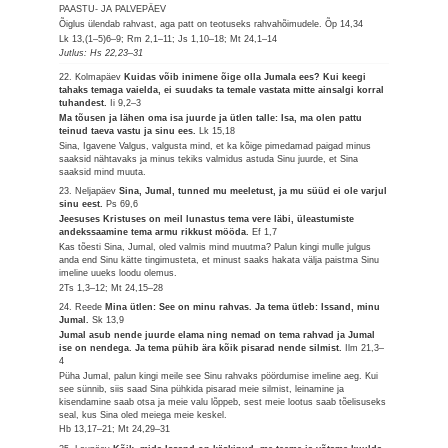
PAASTU- JA PALVEPÄEV
Õiglus ülendab rahvast, aga patt on teotuseks rahvahõimudele.
Õp 14,34
Lk 13,(1–5)6–9; Rm 2,1–11; Js 1,10–18; Mt 24,1–14
Jutlus: Hs 22,23–31
22. Kolmapäev
Kuidas võib inimene õige olla Jumala ees? Kui keegi
tahaks temaga vaielda, ei suudaks ta temale vastata mitte ainsalgi korral
tuhandest.
Ii 9,2–3
Ma tõusen ja lähen oma isa juurde ja ütlen talle: Isa, ma olen pattu
teinud taeva vastu ja sinu ees.
Lk 15,18
Sina, Igavene Valgus, valgusta mind, et ka kõige pimedamad paigad minus
saaksid nähtavaks ja minus tekiks valmidus astuda Sinu juurde, et Sina
saaksid mind muuta.
23. Neljapäev
Sina, Jumal, tunned mu meeletust, ja mu süüd ei ole varjul
sinu eest.
Ps 69,6
Jeesuses Kristuses on meil lunastus tema vere läbi, üleastumiste
andekssaamine tema armu rikkust mööda.
Ef 1,7
Kas tõesti Sina, Jumal, oled valmis mind muutma? Palun kingi mulle julgus
anda end Sinu kätte tingimusteta, et minust saaks hakata välja paistma Sinu
imeline uueks loodu olemus.
2Ts 1,3–12; Mt 24,15–28
24. Reede
Mina ütlen: See on minu rahvas. Ja tema ütleb: Issand, minu
Jumal.
Sk 13,9
Jumal asub nende juurde elama ning nemad on tema rahvad ja Jumal
ise on nendega. Ja tema pühib ära kõik pisarad nende silmist.
Ilm 21,3–
4
Püha Jumal, palun kingi meile see Sinu rahvaks pöördumise imeline aeg. Kui
see sünnib, siis saad Sina pühkida pisarad meie silmist, leinamine ja
kisendamine saab otsa ja meie valu lõppeb, sest meie lootus saab tõelisuseks
seal, kus Sina oled meiega meie keskel.
Hb 13,17–21; Mt 24,29–31