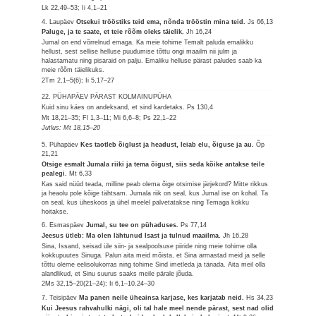
Lk 22,49–53; Ii 4,1–21
4. Laupäev
Otsekui trööstiks teid ema, nõnda trööstin mina teid.
Js 66,13
Paluge, ja te saate, et teie rõõm oleks täielik.
Jh 16,24
Jumal on end võrrelnud emaga. Ka meie tohime Temalt paluda emalikku
hellust, sest sellise helluse puudumise tõttu ongi maailm nii julm ja
halastamatu ning pisaraid on palju. Emaliku helluse pärast paludes saab ka
meie rõõm täielikuks.
2Tm 2,1–5(6); Ii 5,17–27
22. PÜHAPÄEV PÄRAST KOLMAINUPÜHA
Kuid sinu käes on andeksand, et sind kardetaks.
Ps 130,4
Mt 18,21–35; Fl 1,3–11; Mi 6,6–8; Ps 22,1–22
Jutlus: Mt 18,15–20
5. Pühapäev
Kes taotleb õiglust ja headust, leiab elu, õiguse ja au.
Õp
21,21
Otsige esmalt Jumala riiki ja tema õigust, siis seda kõike antakse teile
pealegi.
Mt 6,33
Kas said nüüd teada, milline peab olema õige otsimise järjekord? Mitte rikkus
ja heaolu pole kõige tähtsam. Jumala riik on seal, kus Jumal ise on kohal. Ta
on seal, kus üheskoos ja ühel meelel palvetatakse ning Temaga kokku
hoitakse.
6. Esmaspäev
Jumal, su tee on pühaduses.
Ps 77,14
Jeesus ütleb: Ma olen lähtunud Isast ja tulnud maailma.
Jh 16,28
Sina, Issand, seisad üle siin- ja sealpoolsuse piiride ning meie tohime olla
kokkupuutes Sinuga. Palun aita meid mõista, et Sina armastad meid ja selle
tõttu oleme eelisolukorras ning tohime Sind imetleda ja tänada. Aita meil olla
alandlikud, et Sinu suurus saaks meile pärale jõuda.
2Ms 32,15–20(21–24); Ii 6,1–10.24–30
7. Teisipäev
Ma panen neile üheainsa karjase, kes karjatab neid.
Hs 34,23
Kui Jeesus rahvahulki nägi, oli tal hale meel nende pärast, sest nad olid