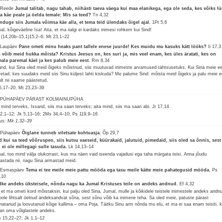
 Reede
Jumal talitab, nagu tahab, niihästi taeva väega kui maa elanikega, ega ole seda, kes võiks l
a käe peale ja öelda temale: Mis sa teed?
Tn 4,32
nduge siis Jumala võimsa käe alla, et tema teid ülendaks õigel ajal.
1Pt 5,6
al, kõigeväeline Isa! Aita, et ma iialgi ei kardaks inimesi rohkem kui Sind!
(14,20b–15,1)15,2–6; Mt 23,1–22
 Laupäev
Pane ometi minu heaks pant tallele enese juurde! Kes muidu mu kasuks kätt lööks?
Ii 17,3
 võib meid hukka mõista? Kristus Jeesus on, kes suri ja, mis veel enam, kes üles äratati, kes on
ala paremal käel ja kes palub meie eest.
Rm 8,34
and, kui Sina oled meid õigeks mõistnud, siis muutuvad inimeste arvamused tähtsusetuks. Kui Sina meie e
vetad, kes suudaks meid siis Sinu küljest lahti kiskuda? Me palume Sind: mõista meid õigeks ja palu meie e
ult nii saame päästetud.
5,17–20; Mt 23,23–39
. PÜHAPÄEV PÄRAST KOLMAINUPÜHA
 mind terveks, Issand, siis ma saan terveks; aita mind, siis ma saan abi.
Jr 17,14
2,1–12; Jk 5,13–16; 2Ms 34,4–10; Ps 119,9–16
lus: Mk 1,32–39
 Pühapäev
Õiglane tunneb viletsate kohtuasja.
Õp 29,7
d kui sa teed võõruspeo, siis kutsu vaeseid, küürakaid, jalutuid, pimedaid, siis oled sa õnnis, sest
l ei ole millegagi sulle tasuda.
Lk 14,13–14
al, too mind välja olukorrast, kus ma näen vaid iseenda vajadusi ega taha märgata teisi. Anna jõudu
astada nii, nagu Sina armastad meid.
 Esmaspäev
Tema ei tee meile meie pattu mööda ega tasu meile kätte meie pahategusid mööda.
Ps
,10
ke andeks üksteisele, nõnda nagu ka Jumal Kristuses teile on andeks andnud.
Ef 4,32
 et ma ometi kord mõistaksin, kui palju oled Sina, Jumal, mulle ja kõikidele teistele inimestele andeks andn
pole lihtsalt öelnud andeksandvat sõna, sest sõnu võib ka inimene teha. Sa oled meie, patuste pärast
natanud ja loovutanud kõige kallima – oma Poja. Täitku Sinu arm nõnda mu elu, et ma ei saa enam teisiti, k
an oma võlglastele andeks.
 15,22–27; Jk 1,1–12