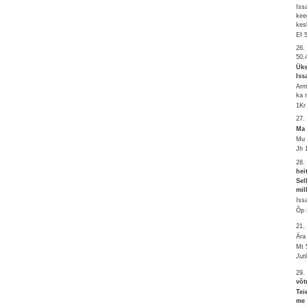
Iss
kee
kes
Ef 
26.
50,
Üks
Iss
Arm
ka 
1Kr
27.
Ma 
Mu 
Jh 
28.
hei
Sel
mil
Iss
Õp 
21
Ära
Mt 
Jut
29.
võt
Tei
me 