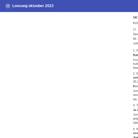
Loosung oktoober 2023
OK
KUU
17
See
Mt 
Jut
1. 
Rah
Iss
kui
hea
2. 
sei
30,
Kri
Jum
tee
Hb 
3. 
Ja 
Jum
pel
1Ms
4. 
voo
Jum