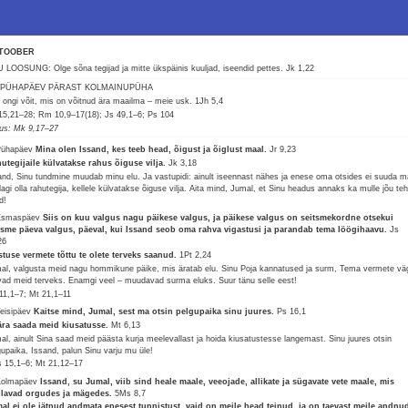
TOOBER
 LOOSUNG: Olge sõna tegijad ja mitte ükspäinis kuuljad, iseendid pettes.
Jk 1,22
. PÜHAPÄEV PÄRAST KOLMAINUPÜHA
 ongi võit, mis on võitnud ära maailma – meie usk.
1Jh 5,4
15,21–28; Rm 10,9–17(18); Js 49,1–6; Ps 104
lus: Mk 9,17–27
Pühapäev
Mina olen Issand, kes teeb head, õigust ja õiglust maal.
Jr 9,23
utegijaile külvatakse rahus õiguse vilja.
Jk 3,18
and, Sinu tundmine muudab minu elu. Ja vastupidi: ainult iseennast nähes ja enese oma otsides ei suuda m
dagi olla rahutegija, kellele külvatakse õiguse vilja. Aita mind, Jumal, et Sinu headus annaks ka mulle jõu te
d!
Esmaspäev
Siis on kuu valgus nagu päikese valgus, ja päikese valgus on seitsmekordne otsekui
tsme päeva valgus, päeval, kui Issand seob oma rahva vigastusi ja parandab tema löögihaavu.
Js
26
stuse vermete tõttu te olete terveks saanud.
1Pt 2,24
al, valgusta meid nagu hommikune päike, mis äratab elu. Sinu Poja kannatused ja surm, Tema vermete vä
vad meid terveks. Enamgi veel – muudavad surma eluks. Suur tänu selle eest!
11,1–7; Mt 21,1–11
Teisipäev
Kaitse mind, Jumal, sest ma otsin pelgupaika sinu juures.
Ps 16,1
ära saada meid kiusatusse.
Mt 6,13
al, ainult Sina saad meid päästa kurja meelevallast ja hoida kiusatustesse langemast. Sinu juures otsin
gupaika, Issand, palun Sinu varju mu üle!
 15,1–6; Mt 21,12–17
Kolmapäev
Issand, su Jumal, viib sind heale maale, veeojade, allikate ja sügavate vete maale, mis
lavad orgudes ja mägedes.
5Ms 8,7
al ei ole jätnud andmata enesest tunnistust, vaid on meile head teinud, ja on taevast meile andnu