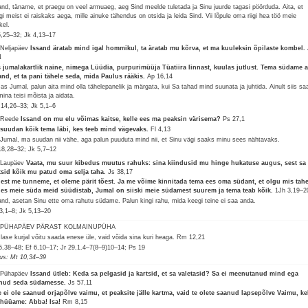
and, täname, et praegu on veel armuaeg, aeg Sind meelde tuletada ja Sinu juurde tagasi pöörduda. Aita, et
gi meist ei raiskaks aega, mille ainuke tähendus on otsida ja leida Sind. Vii lõpule oma riigi hea töö meie
kel.
5,25–32; Jk 4,13–17
 Neljapäev
Issand äratab mind igal hommikul, ta äratab mu kõrva, et ma kuuleksin õpilaste kombel.
4
 jumalakartlik naine, nimega Lüüdia, purpurimüüja Tüatiira linnast, kuulas jutlust. Tema südame 
and, et ta pani tähele seda, mida Paulus rääkis.
Ap 16,14
as Jumal, palun aita mind olla tähelepanelik ja märgata, kui Sa tahad mind suunata ja juhtida. Ainult siis sa
mina teisi mõista ja aidata.
 14,26–33; Jk 5,1–6
 Reede
Issand on mu elu võimas kaitse, kelle ees ma peaksin värisema?
Ps 27,1
suudan kõik tema läbi, kes teeb mind vägevaks.
Fl 4,13
Jumal, ma suudan nii vähe, aga palun puuduta mind nii, et Sinu vägi saaks minu sees nähtavaks.
18,28–32; Jk 5,7–12
 Laupäev
Vaata, mu suur kibedus muutus rahuks: sina kiindusid mu hinge hukatuse augus, sest sa
tsid kõik mu patud oma selja taha.
Js 38,17
lest me tunneme, et oleme pärit tõest. Ja me võime kinnitada tema ees oma südant, et olgu mis tahe
les meie süda meid süüdistab, Jumal on siiski meie südamest suurem ja tema teab kõik.
1Jh 3,19–2
and, asetan Sinu ette oma rahutu südame. Palun kingi rahu, mida keegi teine ei saa anda.
3,1–8; Jk 5,13–20
. PÜHAPÄEV PÄRAST KOLMAINUPÜHA
 lase kurjal võitu saada enese üle, vaid võida sina kuri heaga.
Rm 12,21
5,38–48; Ef 6,10–17; Jr 29,1.4–7(8–9)10–14; Ps 19
lus: Mt 10,34–39
 Pühapäev
Issand ütleb: Keda sa pelgasid ja kartsid, et sa valetasid? Sa ei meenutanud mind ega
nud seda südamesse.
Js 57,11
e ei ole saanud orjapõlve vaimu, et peaksite jälle kartma, vaid te olete saanud lapsepõlve Vaimu, ke
hüüame: Abba! Isa!
Rm 8,15