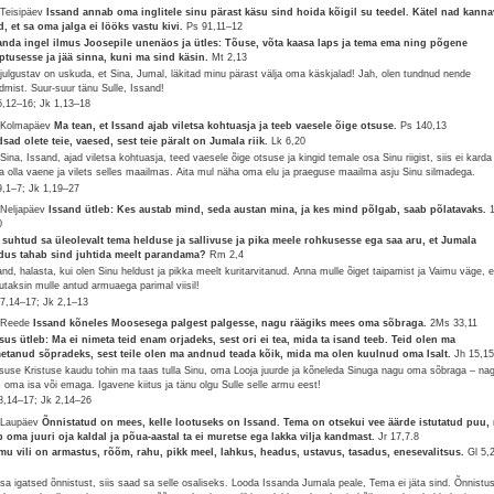
 Teisipäev
Issand annab oma inglitele sinu pärast käsu sind hoida kõigil su teedel. Kätel nad kann
d, et sa oma jalga ei lööks vastu kivi.
Ps 91,11–12
anda ingel ilmus Joosepile unenäos ja ütles: Tõuse, võta kaasa laps ja tema ema ning põgene
ptusesse ja jää sinna, kuni ma sind käsin.
Mt 2,13
 julgustav on uskuda, et Sina, Jumal, läkitad minu pärast välja oma käskjalad! Jah, olen tundnud nende
dmist. Suur-suur tänu Sulle, Issand!
5,12–16; Jk 1,13–18
 Kolmapäev
Ma tean, et Issand ajab viletsa kohtuasja ja teeb vaesele õige otsuse.
Ps 140,13
sad olete teie, vaesed, sest teie päralt on Jumala riik.
Lk 6,20
 Sina, Issand, ajad viletsa kohtuasja, teed vaesele õige otsuse ja kingid temale osa Sinu riigist, siis ei karda
a olla vaene ja vilets selles maailmas. Aita mul näha oma elu ja praeguse maailma asju Sinu silmadega.
9,1–7; Jk 1,19–27
 Neljapäev
Issand ütleb: Kes austab mind, seda austan mina, ja kes mind põlgab, saab põlatavaks.
0
 suhtud sa üleolevalt tema helduse ja sallivuse ja pika meele rohkusesse ega saa aru, et Jumala
dus tahab sind juhtida meelt parandama?
Rm 2,4
and, halasta, kui olen Sinu heldust ja pikka meelt kuritarvitanud. Anna mulle õiget taipamist ja Vaimu väge, e
utaksin mulle antud armuaega parimal viisil!
17,14–17; Jk 2,1–13
 Reede
Issand kõneles Moosesega palgest palgesse, nagu räägiks mees oma sõbraga.
2Ms 33,11
sus ütleb: Ma ei nimeta teid enam orjadeks, sest ori ei tea, mida ta isand teeb. Teid olen ma
etanud sõpradeks, sest teile olen ma andnud teada kõik, mida ma olen kuulnud oma Isalt.
Jh 15,1
suse Kristuse kaudu tohin ma taas tulla Sinu, oma Looja juurde ja kõneleda Sinuga nagu oma sõbraga – na
s oma isa või emaga. Igavene kiitus ja tänu olgu Sulle selle armu eest!
8,14–17; Jk 2,14–26
 Laupäev
Õnnistatud on mees, kelle lootuseks on Issand. Tema on otsekui vee äärde istutatud puu,
b oma juuri oja kaldal ja põua-aastal ta ei muretse ega lakka vilja kandmast.
Jr 17,7.8
mu vili on armastus, rõõm, rahu, pikk meel, lahkus, headus, ustavus, tasadus, enesevalitsus.
Gl 5,
 sa igatsed õnnistust, siis saad sa selle osaliseks. Looda Issanda Jumala peale, Tema ei jäta sind. Õnnistu