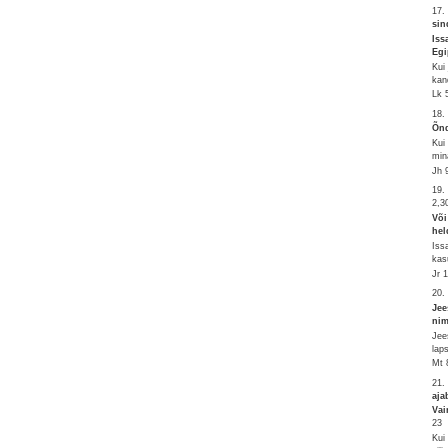
17.
sin
Iss
Egi
Kui
kan
Lk 
18.
Õnd
Kui
min
Jh 
19.
2,3
Või
hel
Iss
kas
Jr 
20.
Jee
nim
Jee
lap
Mt 
21.
aja
Vai
23
Kui