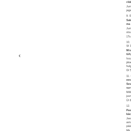
rik
Jum
jag
9. 
Sak
ma 
Jum
ots
1Ts
10.
Sf 
Mis
tüh
Iss
jät
hul
Gl 
11.
ees
Ses
sur
Mil
juu
Ül 
12.
Pee
käe
Jee
ast
pää
Mk 