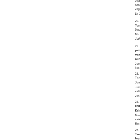
vil
näh
väg
Lk 
20
Tem
õig
Mk 
Jut
22.
pat
Ven
nii
Jum
kes
23.
Tn 
Jum
Jum
val
2Ts
24.
ked
Kri
Min
vai
Rm 
25.
Tae
ha