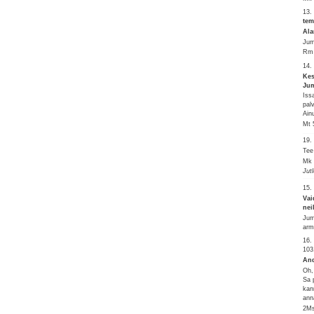
13.
tem
Ala
Jum
Rm 
14.
Kes
Jum
Iss
pal
Ain
Mt 
19
Tee
Mk 
Jut
15.
Vai
nei
Jum
arm
16.
103
And
Oh,
Sa 
kan
ann
2Ms