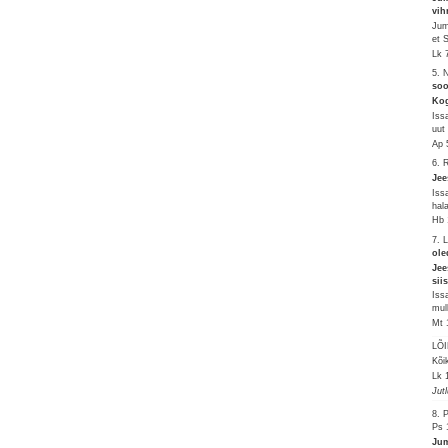
vih
Jum
et 
Lk 
5. 
soo
Kog
Iss
uut
Ap 
6. 
Jee
Iss
hal
Hb 
7. 
ole
Jee
sii
Iss
mul
Mt 
LÕ
Kõi
Lk 
Jut
8. 
Ps 
Jum