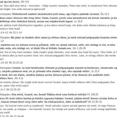
kad iga teo tarvis.
2Kr 9,8
al, Sina oled oma rahva – oma laste – kõige suurem varandus. Palun aita meid, et oskaksime Sinu rikkuse
ada kõigile, kes seda otsivad ja igatsevad!
Esmaspäev
Ülekohtuselt saadud varandustest pole kasu, aga õiglus päästab surmast.
Õp 10,2
keus astus Jeesuse ette ning ütles: Vaata, Issand, poole oma varandusest ma annan vaestele; ja ku
kellelegi olen ülekohut teinud, annan ma neljakordselt tagasi.
Lk 19,8
al, päästa meid ülekohtustest tegudest, ja kui oleme teinud kurja, siis ärata meis tõeline kahetsus ja kingi
ustavus teha head!
 4,9–12; Mt 22,1–14
 Teisipäev
Ma jätan su keskele alles vaese ja viletsa rahva, ja need otsivad pelgupaika Issanda nimes
3,12
 maailma ees on halvast soost ja põlatud, selle on Jumal valinud, selle, mis midagi ei ole, et teha
jaks seda, mis midagi on, et ükski liha ei kiitleks Jumala ees.
1Kr 1,28–29
and, Sul on hea meel nendest, keda maailm peab tühisteks, sest nende elus leiad Sa ruumi. Tänu Sulle, et 
ad viletsa alles ja teed suureks need, kes otsivad pelgupaika Sinu nimes. Luba, et minagi võiksin olla nende
gas!
5,13–18; Mt 22,15–22
 Kolmapäev
Issand, sa oled kindluseks viletsale ja pelgupaigaks vaesele ta kitsikuses, ulualuseks ra
t, varjuks palavuse eest; on ju julmade viha otsekui raju, mis raputab müüri.
Js 25,4
t meid, kes me elame, antakse alatasa surma Jeesuse pärast, et ka Jeesuse elu avalduks meie
elikus ihus.
2Kr 4,11
line imeline sõnum: Elu tungib esile keset surma! Issand, haara mindki sellesse ellu! Otsin pelgupaika Sinu
res, palun võta mind vastu!
8,4–7; Mt 22,23–33
 Neljapäev
Aita mind, Issand, mu Jumal! Päästa mind oma heldust mööda!
Ps 109,26
trus lõi tuult nähes kartma ja hüüdis uppuma hakates: Issand, päästa mind! Jeesus sirutas kohe 
, haaras temast kinni ning ütles talle: Sa nõdrausuline, miks sa kahtlesid?
Mt 14,30–31
sus, Sa kutsud meid usule ja usaldusele. Ainult uskudes saame astuda igavese elu teele, nii nagu Peetrus
us vee peale, ja märgata – see kannab! Issand, kui meiegi usk peaks kõikuma, siis kuule meiegi appihüüdu 
sta meid!
3,31–35; Mt 22,34–46