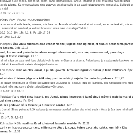
jad saavad sulle osaks, armastus, rõõm, rahu, kannatlikkus, lahkus, headus ja kõik muu hea hakkab sinus
tavale tulema. Ka enesevalitsus ning ustavus antakse sulle ja sa saad teistsuguseks inimeseks. Selliseid o
a vaja!
13,10–17; Jk 3,1–12
. PÜHAPÄEV PÄRAST KOLMAINUPÜHA
a on andnud sulle teada, inimene, mis hea on! Ja mida nõuab Issand sinult muud, kui et sa teeksid, mis o
e, armastaksid osadust ja käiksid hoolsasti ühes oma Jumalaga?
Mi 6,8
10,2–9(10–16); 1Ts 4,1–8; Ps 119,17–24
lus: 1Ms 8,18–22
 Pühapäev
Ära vihka südames oma venda! Noomi julgesti oma ligimest, et sina ei peaks tema pärast
tu kandma.
3Ms 19,17
nad, kui inimest peaks ka tabatama mingilt üleastumiselt, siis teie, vaimusaanud, parandage
sugust tasase vaimuga.
Gl 6,1
al, nii väga on vaja neid, kes oleksid valmis teisi mõistma ja aitama. Palun kutsu ja saada meie keskele ne
 oleksid kannatlikult valmis abivajajaid toetama.
 Esmaspäev
Tema on elav Jumal ja püsib igavesti. Tema kuningriik ei hukku ja tema valitsus ei lõpe
6,27
al alistas Kristuse jalge alla kõik ning pani tema kõigi asjade üle peaks kogudusele.
Ef 1,22
al, palun kingi mulle ja kõigile Su lastele see usujulgus ja -kindlus, mis oli Taanielis, siis hakkaksid ehk mei
itsejad mõistma rahva tõelist allesjäämise võimalust.
 3,6–13; Jk 3,13–18
 Teisipäev
Palju oled sina, Issand, mu Jumal, teinud imetegusid ja mõelnud mõtteid meie kohta; ei 
agi sinu sarnast.
Ps 40,6
stuses peituvad kõik tarkuse ja tunnetuse aarded.
Kl 2,3
u Jumal, Sinus peituvad kõik tarkuse ja tunnetuse aarded, palun aita mind seda mõista ja ära lase mind sell
kida.
13,1–7; Jk 4,1–12
 Kolmapäev
Kõik maailma ääred tuletavad Issandat meelde.
Ps 22,28
variik on haputaigna sarnane, mille naine võttis ja segas kolme vaka jahu sekka, kuni kõik läks
pnema.
Mt 13,33