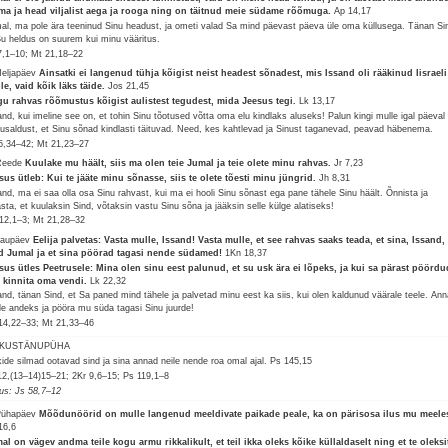
ma ja head viljalist aega ja rooga ning on täitnud meie südame rõõmuga.
Ap 14,17
al, ma pole ära teeninud Sinu headust, ja ometi valad Sa mind päevast päeva üle oma küllusega. Tänan Si
Su heldus on suurem kui minu vääritus.
7,1–10; Mt 21,18–22
Neljapäev
Ainsatki ei langenud tühja kõigist neist headest sõnadest, mis Issand oli rääkinud Iisraeli
le, vaid kõik läks täide.
Jos 21,45
u rahvas rõõmustus kõigist aulistest tegudest, mida Jeesus tegi.
Lk 13,17
and, kui imeline see on, et tohin Sinu tõotused võtta oma elu kindlaks aluseks! Palun kingi mulle igal päeval
 usaldust, et Sinu sõnad kindlasti täituvad. Need, kes kahtlevad ja Sinust taganevad, peavad häbenema.
5,34–42; Mt 21,23–27
Reede
Kuulake mu häält, siis ma olen teie Jumal ja teie olete minu rahvas.
Jr 7,23
sus ütleb: Kui te jääte minu sõnasse, siis te olete tõesti minu jüngrid.
Jh 8,31
and, ma ei saa olla osa Sinu rahvast, kui ma ei hooli Sinu sõnast ega pane tähele Sinu häält. Õnnista ja
asta, et kuulaksin Sind, võtaksin vastu Sinu sõna ja jääksin selle külge alatiseks!
12,1–3; Mt 21,28–32
Laupäev
Eelija palvetas: Vasta mulle, Issand! Vasta mulle, et see rahvas saaks teada, et sina, Issand,
d Jumal ja et sina pöörad tagasi nende südamed!
1Kn 18,37
sus ütles Peetrusele: Mina olen sinu eest palunud, et su usk ära ei lõpeks, ja kui sa pärast pöördu
s kinnita oma vendi.
Lk 22,32
and, tänan Sind, et Sa paned mind tähele ja palvetad minu eest ka siis, kui olen kaldunud väärale teele. Ann
le andeks ja pööra mu süda tagasi Sinu juurde!
14,22–33; Mt 21,33–46
IKUSTÄNUPÜHA
kide silmad ootavad sind ja sina annad neile nende roa omal ajal.
Ps 145,15
12,(13–14)15–21; 2Kr 9,6–15; Ps 119,1–8
lus: Js 58,7–12
Pühapäev
Mõõdunöörid on mulle langenud meeldivate paikade peale, ka on pärisosa ilus mu meeles
16,6
al on vägev andma teile kogu armu rikkalikult, et teil ikka oleks kõike küllaldaselt ning et te oleksi