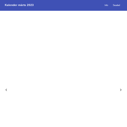
Kalender märts 2023
Info
Seaded