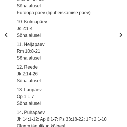
Sõna alusel
Euroopa päev (lipuheiskamise päev)
10. Kolmapäev
Js 2:1-4
Sõna alusel
11. Neljapäev
Rm 10:8-21
Sõna alusel
12. Reede
Jk 2:14-26
Sõna alusel
13. Laupäev
Õp 1:1-7
Sõna alusel
14. Pühapäev
Jh 14:1-12; Ap 6:1-7; Ps 33:18-22; 1Pt 2:1-10
Olgem tänulikud kõiges!