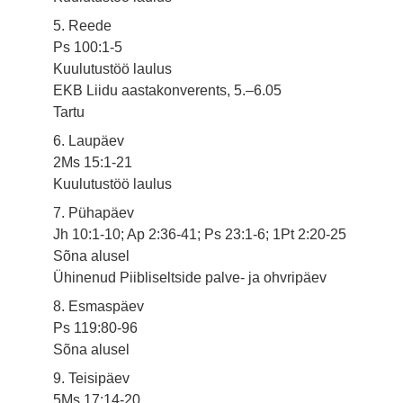
5. Reede
Ps 100:1-5
Kuulutustöö laulus
EKB Liidu aastakonverents, 5.–6.05
Tartu
6. Laupäev
2Ms 15:1-21
Kuulutustöö laulus
7. Pühapäev
Jh 10:1-10; Ap 2:36-41; Ps 23:1-6; 1Pt 2:20-25
Sõna alusel
Ühinenud Piibliseltside palve- ja ohvripäev
8. Esmaspäev
Ps 119:80-96
Sõna alusel
9. Teisipäev
5Ms 17:14-20