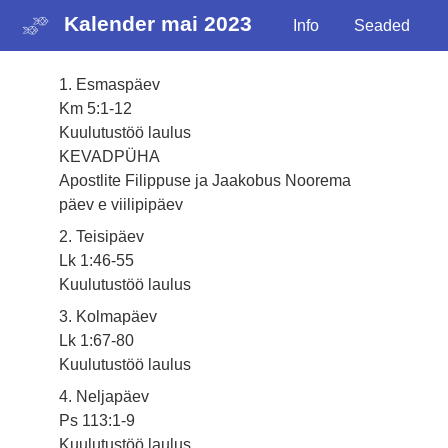
Kalender mai 2023
Info
Seaded
1. Esmaspäev
Km 5:1-12
Kuulutustöö laulus
KEVADPÜHA
Apostlite Filippuse ja Jaakobus Noorema
päev e viilipipäev
2. Teisipäev
Lk 1:46-55
Kuulutustöö laulus
3. Kolmapäev
Lk 1:67-80
Kuulutustöö laulus
4. Neljapäev
Ps 113:1-9
Kuulutustöö laulus