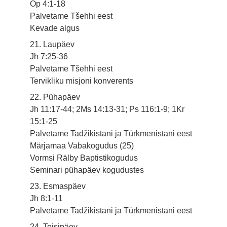
Õp 4:1-18
Palvetame Tšehhi eest
Kevade algus
21. Laupäev
Jh 7:25-36
Palvetame Tšehhi eest
Tervikliku misjoni konverents
22. Pühapäev
Jh 11:17-44; 2Ms 14:13-31; Ps 116:1-9; 1Kr
15:1-25
Palvetame Tadžikistani ja Türkmenistani eest
Märjamaa Vabakogudus (25)
Vormsi Rälby Baptistikogudus
Seminari pühapäev kogudustes
23. Esmaspäev
Jh 8:1-11
Palvetame Tadžikistani ja Türkmenistani eest
24. Teisipäev