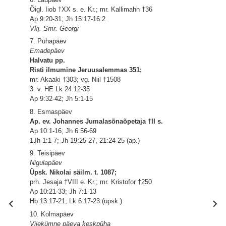
Õigl. Iiob †XX s. e. Kr.; mr. Kallimahh †36
Ap 9:20-31; Jh 15:17-16:2
Vkj. Smr. Georgi
7. Pühapäev
Emadepäev
Halvatu pp.
Risti ilmumine Jeruusalemmas 351;
mr. Akaaki †303; vg. Niil †1508
3. v. HE Lk 24:12-35
Ap 9:32-42; Jh 5:1-15
8. Esmaspäev
Ap. ev. Johannes Jumalasõnaõpetaja †II s.
Ap 10:1-16; Jh 6:56-69
1Jh 1:1-7; Jh 19:25-27, 21:24-25 (ap.)
9. Teisipäev
Nigulapäev
Üpsk. Nikolai säilm. t. 1087;
prh. Jesaja †VIII e. Kr.; mr. Kristofor †250
Ap 10:21-33; Jh 7:1-13
Hb 13:17-21; Lk 6:17-23 (üpsk.)
10. Kolmapäev
Viiekümne päeva keskpüha