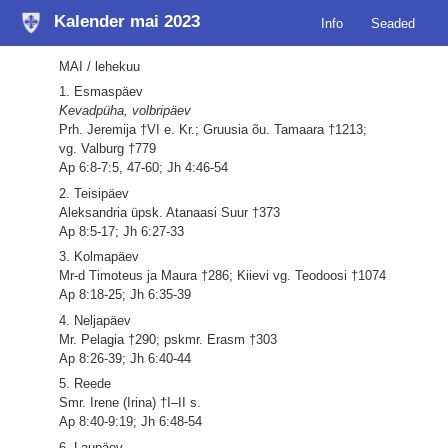
Kalender mai 2023
Info
Seaded
MAI / lehekuu
1. Esmaspäev
Kevadpüha, volbripäev
Prh. Jeremija †VI e. Kr.; Gruusia õu. Tamaara †1213;
vg. Valburg †779
Ap 6:8-7:5, 47-60; Jh 4:46-54
2. Teisipäev
Aleksandria üpsk. Atanaasi Suur †373
Ap 8:5-17; Jh 6:27-33
3. Kolmapäev
Mr-d Timoteus ja Maura †286; Kiievi vg. Teodoosi †1074
Ap 8:18-25; Jh 6:35-39
4. Neljapäev
Mr. Pelagia †290; pskmr. Erasm †303
Ap 8:26-39; Jh 6:40-44
5. Reede
Smr. Irene (Irina) †I–II s.
Ap 8:40-9:19; Jh 6:48-54
6. Laupäev