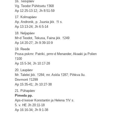
16. Teisipäev
Vg. Teodor Pühitsetu †368
Ap 12:25-13:12; Jh 8:51-59
17. Kolmapäev
Ap. Andronik, p. Juunia jkk. †I s.
Ap 13:13-24; Jh 6:5-14
18. Neljapäev
Mr-d Teodot, Tekusa, Faina jkk. †249
Ap 14:20-27; Jh 9:39-10:9
19. Reede
Prusa pskmr. Patriki, prmr-d Menander, Akaaki ja Polien
†100
Ap 15:5-34; Jh 10:17-28
20. Laupäev
Mr. Talelei jkk. †284; mr. Askla †287; Pihkva õu.
Dovmont †1299
Ap 15:35-41; Jh 10:27-38
21. Pühapäev
Pimeda pp.
Aps-d keiser Konstantin ja Helena †IV s.
5. v. HE Jh 20:11-18
Ap 16:16-34; Jh 9:1-38