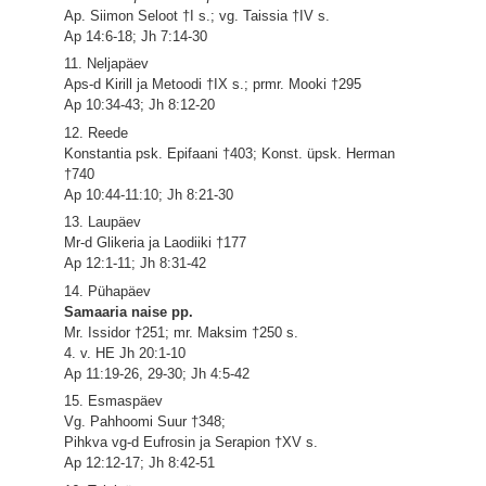
Ap. Siimon Seloot †I s.; vg. Taissia †IV s.
Ap 14:6-18; Jh 7:14-30
11. Neljapäev
Aps-d Kirill ja Metoodi †IX s.; prmr. Mooki †295
Ap 10:34-43; Jh 8:12-20
12. Reede
Konstantia psk. Epifaani †403; Konst. üpsk. Herman
†740
Ap 10:44-11:10; Jh 8:21-30
13. Laupäev
Mr-d Glikeria ja Laodiiki †177
Ap 12:1-11; Jh 8:31-42
14. Pühapäev
Samaaria naise pp.
Mr. Issidor †251; mr. Maksim †250 s.
4. v. HE Jh 20:1-10
Ap 11:19-26, 29-30; Jh 4:5-42
15. Esmaspäev
Vg. Pahhoomi Suur †348;
Pihkva vg-d Eufrosin ja Serapion †XV s.
Ap 12:12-17; Jh 8:42-51