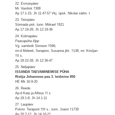
22. Esmaspäev
Mr. Vasilisk †308
Ap 17:1-15; Jh 11:47-57 Vkj. üpsk. Nikolai säilm. t.
23. Teisipäev
Sünnada psk. tunn. Miikael †821
Ap 17:19-28; Jh 12:19-36
24. Kolmapäev
Paasapüha lõpp
Vg. sambnik Siimeon †596;
mr-d Meleeti, Serapion, Susanna jkk. †138; mr. Kristjan
†II s.
Ap 18:22-28; Jh 12:36-47
25. Neljapäev
ISSANDA TAEVAMINEMISE PÜHA
Ristija Johannese pea 3. leidmine 850
HE Mk 16:9-20
26. Reede
Ap-d Karp ja Alfeus †I s.
Ap 19:1-8; Jh 14:1-11
27. Laupäev
Pskmr. Terapont †III s.; tunn. Joann †1730
Ap 20:7-12; Jh 14:10-21