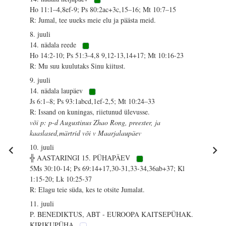
Ho 11:1–4,8ef-9; Ps 80:2ac+3c,15–16; Mt 10:7–15
R: Jumal, tee uueks meie elu ja päästa meid.
8. juuli
14. nädala reede
Ho 14:2-10; Ps 51:3-4,8 9,12-13,14+17; Mt 10:16-23
R: Mu suu kuulutaks Sinu kiitust.
9. juuli
14. nädala laupäev
Js 6:1–8; Ps 93:1abcd,1ef-2,5; Mt 10:24–33
R: Issand on kuningas, riietunud ülevusse.
või p: p-d Augustinus Zhao Rong, preester, ja
kaaslased,märtrid või v Maarjalaupäev
10. juuli
╬ AASTARINGI 15. PÜHAPÄEV
5Ms 30:10-14; Ps 69:14+17,30-31,33-34,36ab+37; Kl
1:15-20; Lk 10:25-37
R: Elagu teie süda, kes te otsite Jumalat.
11. juuli
P. BENEDIKTUS, ABT - EUROOPA KAITSEPÜHAK.
KIRIKUPÜHA