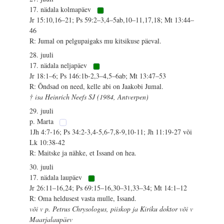
17. nädala kolmapäev
Jr 15:10,16–21; Ps 59:2–3,4–5ab,10–11,17,18; Mt 13:44–
46
R: Jumal on pelgupaigaks mu kitsikuse päeval.
28. juuli
17. nädala neljapäev
Jr 18:1–6; Ps 146:1b-2,3–4,5–6ab; Mt 13:47–53
R: Õndsad on need, kelle abi on Jaakobi Jumal.
† isa Heinrich Neefs SJ (1984, Antverpen)
29. juuli
p. Marta
1Jh 4:7-16; Ps 34:2-3,4-5,6-7,8-9,10-11; Jh 11:19-27 või
Lk 10:38-42
R: Maitske ja nähke, et Issand on hea.
30. juuli
17. nädala laupäev
Jr 26:11–16,24; Ps 69:15–16,30–31,33–34; Mt 14:1–12
R: Oma heldusest vasta mulle, Issand.
või v p. Petrus Chrysologus, piiskop ja Kiriku doktor või v
Maarjalaupäev