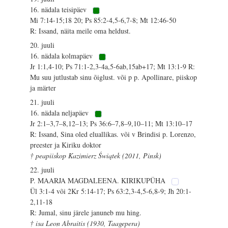
16. nädala teisipäev
Mi 7:14-15;18 20; Ps 85:2-4,5-6,7-8; Mt 12:46-50
R: Issand, näita meile oma heldust.
20. juuli
16. nädala kolmapäev
Jr 1:1,4-10; Ps 71:1-2,3-4a,5-6ab,15ab+17; Mt 13:1-9 R:
Mu suu jutlustab sinu õiglust. või p p. Apollinare, piiskop
ja märter
21. juuli
16. nädala neljapäev
Jr 2:1–3,7–8,12–13; Ps 36:6–7,8–9,10–11; Mt 13:10–17
R: Issand, Sina oled eluallikas. või v Brindisi p. Lorenzo,
preester ja Kiriku doktor
† peapiiskop Kazimierz Świątek (2011, Pinsk)
22. juuli
P. MAARJA MAGDALEENA. KIRIKUPÜHA
Ül 3:1-4 või 2Kr 5:14-17; Ps 63:2,3-4,5-6,8-9; Jh 20:1-
2,11-18
R: Jumal, sinu järele januneb mu hing.
† isa Leon Abraitis (1930, Taagepera)