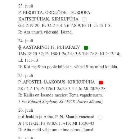
23. juuli
P. BIRGITTA, ORDUÕDE - EUROOPA
KAITSEPÜHAK. KIRIKUPÜHA
Gal 2:19-20; Ps 34:2-3,4-5,6-7,8-9,10-11; Jh 15:1-8
R: Ära unusta viletsaid, Issand.
24. juuli
╬ AASTARINGI 17. PÜHAPÄEV
1Ms 18:20-32; Ps 138:1-2a,2bc-3,6-7ab,7c-8; Kl 2:12-14;
Lk 11:1-13
R: Kui ma Sinu poole hüüdsin, võtsid Sina mind kuulda.
25. juuli
P. APOSTEL JAAKOBUS. KIRIKUPÜHA
2Kr 4:7-15; Ps 126:1-2a,2b-3,4-5,6; Mt 20:20-28
R: Kallis on Issanda meelest Tema vagade surm.
† isa Eduard Stephany SJ (1928, Narva-Jõesuu)
26. juuli
p-d Joakim ja Anna, P. N. Maarja vanemad
Jr 14:17-22; Ps 79:8,9,11+13; Mt 13:36-43
R: Aita meid välja oma nime pärast, Jumal.
27. juuli