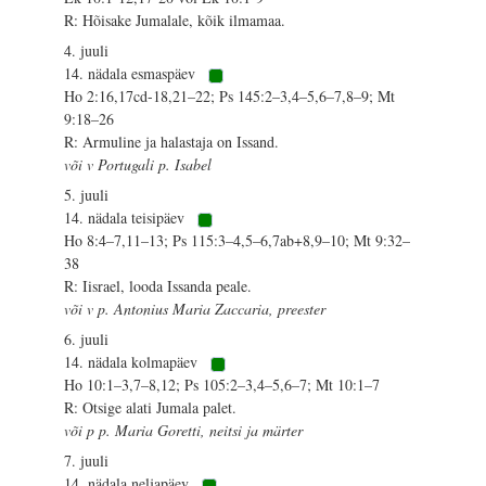
R: Hõisake Jumalale, kõik ilmamaa.
4. juuli
14. nädala esmaspäev
Ho 2:16,17cd-18,21–22; Ps 145:2–3,4–5,6–7,8–9; Mt
9:18–26
R: Armuline ja halastaja on Issand.
või v Portugali p. Isabel
5. juuli
14. nädala teisipäev
Ho 8:4–7,11–13; Ps 115:3–4,5–6,7ab+8,9–10; Mt 9:32–
38
R: Iisrael, looda Issanda peale.
või v p. Antonius Maria Zaccaria, preester
6. juuli
14. nädala kolmapäev
Ho 10:1–3,7–8,12; Ps 105:2–3,4–5,6–7; Mt 10:1–7
R: Otsige alati Jumala palet.
või p p. Maria Goretti, neitsi ja märter
7. juuli
14. nädala neljapäev