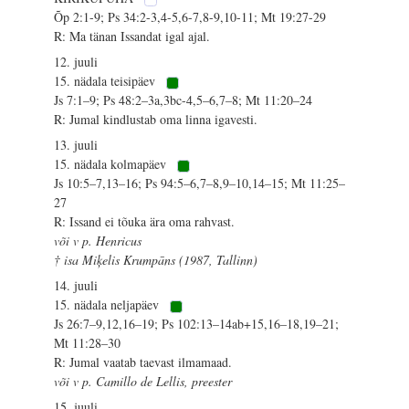
Õp 2:1-9; Ps 34:2-3,4-5,6-7,8-9,10-11; Mt 19:27-29
R: Ma tänan Issandat igal ajal.
12. juuli
15. nädala teisipäev
Js 7:1–9; Ps 48:2–3a,3bc-4,5–6,7–8; Mt 11:20–24
R: Jumal kindlustab oma linna igavesti.
13. juuli
15. nädala kolmapäev
Js 10:5–7,13–16; Ps 94:5–6,7–8,9–10,14–15; Mt 11:25–
27
R: Issand ei tõuka ära oma rahvast.
või v p. Henricus
† isa Miķelis Krumpāns (1987, Tallinn)
14. juuli
15. nädala neljapäev
Js 26:7–9,12,16–19; Ps 102:13–14ab+15,16–18,19–21;
Mt 11:28–30
R: Jumal vaatab taevast ilmamaad.
või v p. Camillo de Lellis, preester
15. juuli