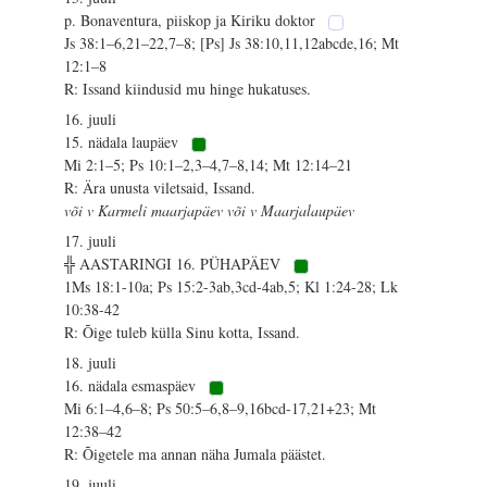
p. Bonaventura, piiskop ja Kiriku doktor
Js 38:1–6,21–22,7–8; [Ps] Js 38:10,11,12abcde,16; Mt
12:1–8
R: Issand kiindusid mu hinge hukatuses.
16. juuli
15. nädala laupäev
Mi 2:1–5; Ps 10:1–2,3–4,7–8,14; Mt 12:14–21
R: Ära unusta viletsaid, Issand.
või v Karmeli maarjapäev või v Maarjalaupäev
17. juuli
╬ AASTARINGI 16. PÜHAPÄEV
1Ms 18:1-10a; Ps 15:2-3ab,3cd-4ab,5; Kl 1:24-28; Lk
10:38-42
R: Õige tuleb külla Sinu kotta, Issand.
18. juuli
16. nädala esmaspäev
Mi 6:1–4,6–8; Ps 50:5–6,8–9,16bcd-17,21+23; Mt
12:38–42
R: Õigetele ma annan näha Jumala päästet.
19. juuli