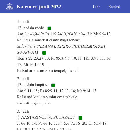
Kalender juuli 2022
Info
Seaded
1. juuli
13. nädala reede
Am 8:4–6,9–12; Ps 119:2+10,20+30,40+131; Mt 9:9–13
R: Jumala sõnadest elame nagu leivast.
Sillamäel v SILLAMÄE KIRIKU PÜHITSEMISPÄEV,
SUURPÜHA
1Kn 8:22-23,27-30; Ps 85:3,4,5+10,11; 1Kr 3:9b-11, 16-
17; Mt 16:13-19
R: Kui armas on Sinu tempel, Issand.
2. juuli
13. nädala laupäev
Am 9:11–15; Ps 85:9,11–12,13–14; Mt 9:14–17
R: Issand kuulutab rahu oma rahvale.
või v Maarjalaupäev
3. juuli
╬ AASTARINGI 14. PÜHAPÄEV
Js 66:10-14; Ps 66:1c-3ab,4-5,6-7a,16+20; Gl 6:14-18;
Lk 10:1-12,17-20 või Lk 10:1-9