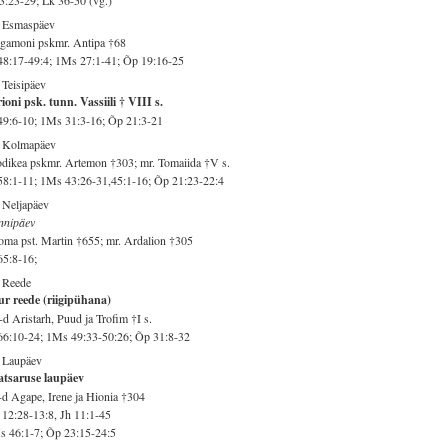
. Esmaspäev
gamoni pskmr. Antipa †68
48:17-49:4; 1Ms 27:1-41; Õp 19:16-25
 Teisipäev
ioni psk. tunn. Vassiili † VIII s.
49:6-10; 1Ms 31:3-16; Õp 21:3-21
. Kolmapäev
dikea pskmr. Artemon †303; mr. Tomaiida †V s.
58:1-11; 1Ms 43:26-31,45:1-16; Õp 21:23-22:4
 Neljapäev
nnipäev
ma pst. Martin †655; mr. Ardalion †305
65:8-16;
 Reede
r reede (riigipühana)
d Aristarh, Puud ja Trofim †I s.
66:10-24; 1Ms 49:33-50:26; Õp 31:8-32
 Laupäev
atsaruse laupäev
d Agape, Irene ja Hionia †304
12:28-13:8, Jh 11:1-45
 46:1-7; Õp 23:15-24:5