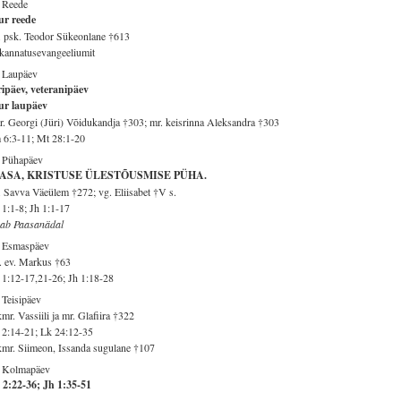
 Reede
ur reede
 psk. Teodor Sükeonlane †613
kannatusevangeeliumit
 Laupäev
ipäev, veteranipäev
ur laupäev
. Georgi (Jüri) Võidukandja †303; mr. keisrinna Aleksandra †303
6:3-11; Mt 28:1-20
. Pühapäev
ASA, KRISTUSE ÜLESTÕUSMISE PÜHA.
 Savva Väeülem †272; vg. Eliisabet †V s.
1:1-8; Jh 1:1-17
gab Paasanädal
. Esmaspäev
 ev. Markus †63
1:12-17,21-26; Jh 1:18-28
 Teisipäev
mr. Vassiili ja mr. Glafiira †322
2:14-21; Lk 24:12-35
mr. Siimeon, Issanda sugulane †107
. Kolmapäev
 2:22-36; Jh 1:35-51