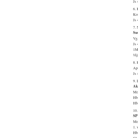
Js 
6.
Kon
Js 
7. 
Su
Vg.
Js 
1M
Vkj
8. 
Ap-
Js 
9. 
Aka
Mr.
Hb 
Hb 
10
SP 
Mr.
1. 
Hb 
Gl 