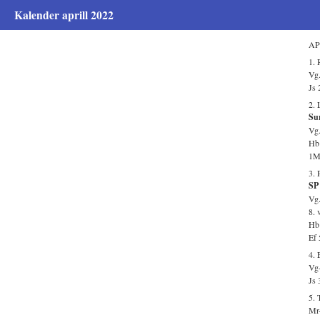
Kalender aprill 2022
AP
1. 
Vg.
Js 
2. 
Su
Vg.
Hb
1M
3. 
SP 
Vg.
8. 
Hb 
Ef 
4.
Vg-
Js 
5. 
Mr-