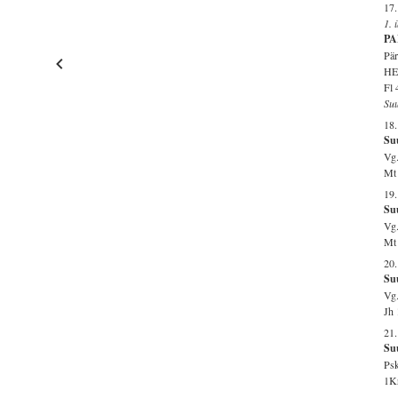
17
1. 
PA
Pär
HE
Fl 
Suu
18
Su
Vg.
Mt 
19.
Suu
Vg.
Mt 
20
Su
Vg.
Jh 
21.
Su
Psk
1Kr