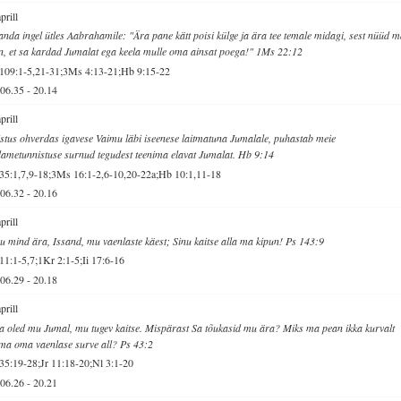
aprill
anda ingel ütles Aabrahamile: "Ära pane kätt poisi külge ja ära tee temale midagi, sest nüüd 
n, et sa kardad Jumalat ega keela mulle oma ainsat poega!" 1Ms 22:12
109:1-5,21-31;3Ms 4:13-21;Hb 9:15-22
06.35
-
20.14
aprill
stus ohverdas igavese Vaimu läbi iseenese laitmatuna Jumalale, puhastab meie
ametunnistuse surnud tegudest teenima elavat Jumalat. Hb 9:14
35:1,7,9-18;3Ms 16:1-2,6-10,20-22a;Hb 10:1,11-18
06.32
-
20.16
aprill
u mind ära, Issand, mu vaenlaste käest; Sinu kaitse alla ma kipun! Ps 143:9
11:1-5,7;1Kr 2:1-5;Ii 17:6-16
06.29
-
20.18
aprill
a oled mu Jumal, mu tugev kaitse. Mispärast Sa tõukasid mu ära? Miks ma pean ikka kurvalt
ma oma vaenlase surve all? Ps 43:2
35:19-28;Jr 11:18-20;Nl 3:1-20
06.26
-
20.21