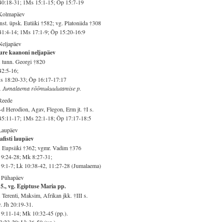
40:18-31; 1Ms 15:1-15; Õp 15:7-19
 Kolmapäev
st. üpsk. Eutiiki †582; vg. Platoniida †308
41:4-14; 1Ms 17:1-9; Õp 15:20-16:9
Neljapäev
ure kaanoni neljapäev
 tunn. Georgi †820
42:5-16;
s 18:20-33; Õp 16:17-17:17
. Jumalaema rõõmukuulutamise p.
Reede
d Herodion, Agav, Flegon, Erm jt. †I s.
45:11-17; 1Ms 22:1-18; Õp 17:17-18:5
Laupäev
fisti laupäev
 Eupsiiki †362; vgmr. Vadim †376
9:24-28; Mk 8:27-31;
9:1-7; Lk 10:38-42, 11:27-28 (Jumalaema)
. Pühapäev
5., vg. Egiptuse Maria pp.
 Terenti, Maksim, Afrikan jkk. †III s.
v. Jh 20:19-31.
9:11-14; Mk 10:32-45 (pp.).
3:23-29; Lk 36-50 (vg.)