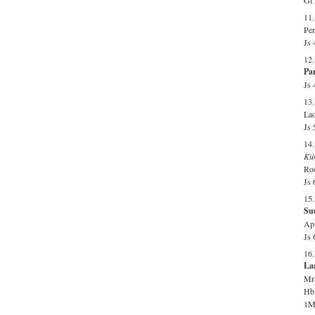
11
Per
Js 
12.
Par
Js 
13
Lao
Js 
14.
Kü
Roo
Js 
15.
Suu
Ap-
Js 
16.
La
Mr-
Hb 
1Ms