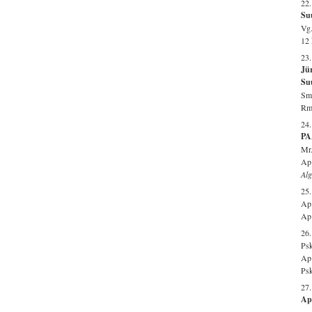
22.
Su
Vg.
12 
23.
Jür
Su
Smr
Rm 
24
PA
Mr.
Ap 
Al
25
Ap.
Ap 
26.
Psk
Ap 
Psk
27
Ap