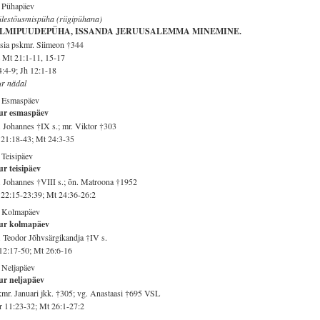
. Pühapäev
ülestõusmispüha (riigipühana)
LMIPUUDEPÜHA, ISSANDA JERUUSALEMMA MINEMINE.
sia pskmr. Siimeon †344
 Mt 21:1-11, 15-17
4:4-9; Jh 12:1-18
r nädal
. Esmaspäev
ur esmaspäev
 Johannes †IX s.; mr. Viktor †303
21:18-43; Mt 24:3-35
 Teisipäev
r teisipäev
 Johannes †VIII s.; õn. Matroona †1952
22:15-23:39; Mt 24:36-26:2
. Kolmapäev
ur kolmapäev
 Teodor Jõhvsärgikandja †IV s.
12:17-50; Mt 26:6-16
 Neljapäev
ur neljapäev
mr. Januari jkk. †305; vg. Anastaasi †695 VSL
 11:23-32; Mt 26:1-27:2