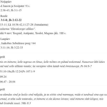
 Neljapäev
d Jaason ja Sosipater †I s.
2:38-43; Jh 3:1-15
 Reede
3:1-8; Jh 2:12-22
2:5-11; Lk 10:38-42,11:27-28 (Jumalaema)
alaema "Elavakstegev allikas".
iki 9 mr-t: Teognid, Antipater, Teodot, Magnus jkk. †III s.
 Laupäev
. Jaakobus Sebedeuse poeg †44
3:11-16; Jh 3:22-33
aprill
is on inimene, kelle tugevus on Sinus, kelle mõttes on pühad teekonnad. Nutuorust läbi käies
vad nad selle allikate maaks; ka varajane vihm katab neid õnnistusega. Ps 84:6-7
31:10-18a;Jh 12:24;Ps 107:1-9
09.24
06.47
-
20.04
aprill
a alandas sind ja laskis sind nälgida, ja ta söötis sind mannaga, mida ei tundnud sina ega su
emad, et teha sulle teatavaks, et inimene ei ela üksnes leivast, vaid inimene elab kõigest, mis
tub Issanda suust. 5Ms 8:3