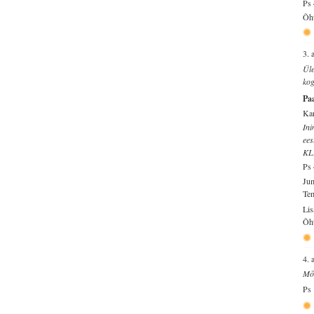
Ps 
Õht
3. 
Üle
kog
Pa
Ka
Ini
ees
KL
Ps 
Jum
Tem
Lis
Õht
4. 
Mõi
Ps