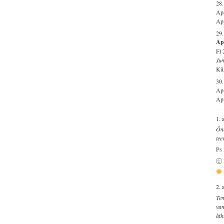
28.
Ap-
Ap 
29.
Ap 
Fl 
Jum
Küz
30.
Ap
Ap 
1. 
Õnn
tee
Ps 
2. 
Tem
van
läh