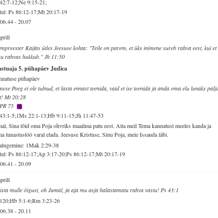
42:7-12;Ne 9:15-21;
ul: Ps 86:12-17;Mt 20:17-19
06.44
-
20.07
aprill
mpreester Kaifas ütles Jeesuse kohta: "Teile on parem, et üks inimene sureb rahva eest, kui et
u rahvas hukkub." Jh 11:50
astuaja 5. pühapäev Judica
nnatuse pühapäev
mese Poeg ei ole tulnud, et lasta ennast teenida, vaid et ise teenida ja anda oma elu lunaks palj
t! Mt 20:28
PR 75
43:1-5;1Ms 22:1-13;Hb 9:11-15;Jh 11:47-53
al, Sina tõid oma Poja ohvriks maailma patu eest. Aita meil Tema kannatust meeles kanda ja
a lunastustöö varal elada. Jeesuse Kristuse, Sinu Poja, meie Issanda läbi.
alugemine: 1Mak 2:29-38
ul: Ps 86:12-17;Ap 3:17-20;Ps 86:12-17;Mt 20:17-19
06.41
-
20.09
aprill
sta mulle õigust, oh Jumal, ja aja mu asja halastamatu rahva vastu! Ps 43:1
 120;Hb 5:1-6;Rm 3:23-26
06.38
-
20.11