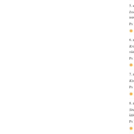
5. 
Iss
tea
Ps 
6. 
Kri
süd
Ps 
7. 
Kis
Ps 
8. 
Sin
käi
Ps 