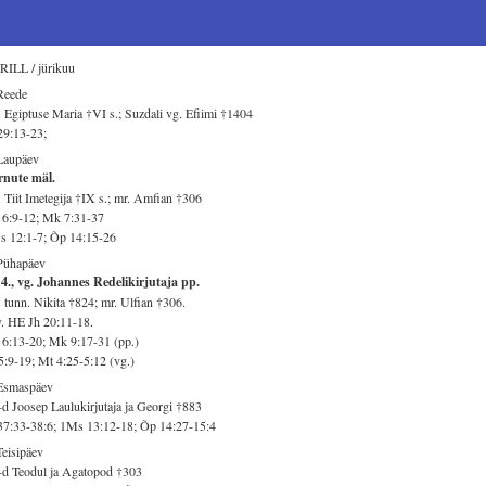
RILL / jürikuu
Reede
 Egiptuse Maria †VI s.; Suzdali vg. Efiimi †1404
29:13-23;
Laupäev
rnute mäl.
 Tiit Imetegija †IX s.; mr. Amfian †306
 6:9-12; Mk 7:31-37
s 12:1-7; Õp 14:15-26
Pühapäev
4., vg. Johannes Redelikirjutaja pp.
 tunn. Nikita †824; mr. Ulfian †306.
v. HE Jh 20:11-18.
6:13-20; Mk 9:17-31 (pp.)
5:9-19; Mt 4:25-5:12 (vg.)
 Esmaspäev
d Joosep Laulukirjutaja ja Georgi †883
37:33-38:6; 1Ms 13:12-18; Õp 14:27-15:4
Teisipäev
d Teodul ja Agatopod †303