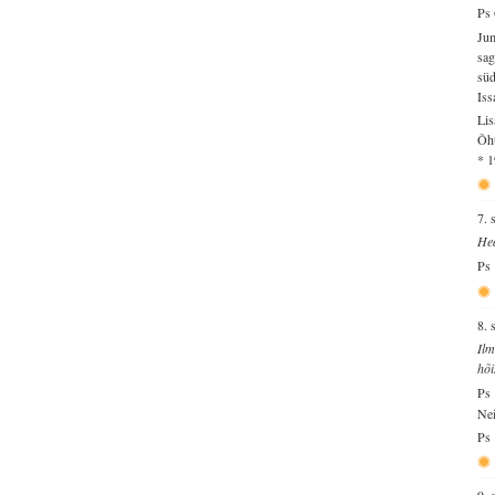
Ps 
Jum
sag
süd
Iss
Lis
Õht
* 1
7. 
Hea
Ps
8. 
Ilm
hõi
Ps 
Nei
Ps 