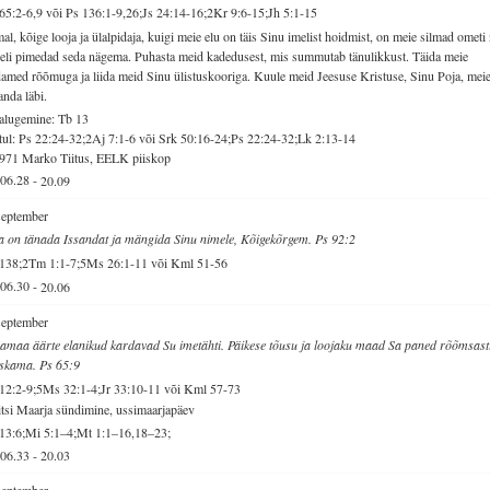
65:2-6,9 või Ps 136:1-9,26;Js 24:14-16;2Kr 9:6-15;Jh 5:1-15
al, kõige looja ja ülalpidaja, kuigi meie elu on täis Sinu imelist hoidmist, on meie silmad ometi 
eli pimedad seda nägema. Puhasta meid kadedusest, mis summutab tänulikkust. Täida meie
amed rõõmuga ja liida meid Sinu ülistuskooriga. Kuule meid Jeesuse Kristuse, Sinu Poja, mei
anda läbi.
alugemine: Tb 13
ul: Ps 22:24-32;2Aj 7:1-6 või Srk 50:16-24;Ps 22:24-32;Lk 2:13-14
971 Marko Tiitus, EELK piiskop
06.28
-
20.09
september
 on tänada Issandat ja mängida Sinu nimele, Kõigekõrgem. Ps 92:2
 138;2Tm 1:1-7;5Ms 26:1-11 või Kml 51-56
06.30
-
20.06
september
amaa äärte elanikud kardavad Su imetähti. Päikese tõusu ja loojaku maad Sa paned rõõmsast
skama. Ps 65:9
12:2-9;5Ms 32:1-4;Jr 33:10-11 või Kml 57-73
tsi Maarja sündimine, ussimaarjapäev
13:6;Mi 5:1–4;Mt 1:1–16,18–23;
06.33
-
20.03