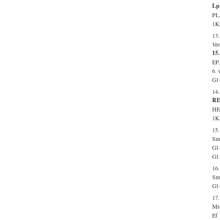
Lp.
PL.
1Kr
13
Va
15.
EP.
6. 
Gl 
14
RI
HE
1Kr
15.
Smr
Gl 
Gl 
16
Smr
Gl 
17.
Mr-
Ef 