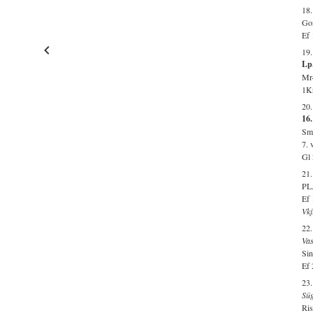
18.
Gor
Ef 
19.
Lp.
Mr-
1Kr
20
16.
Smr
7. 
Gl 
21
PL.
Ef 
Vkj
22.
Vas
Sin
Ef 
23
Süg
Ris