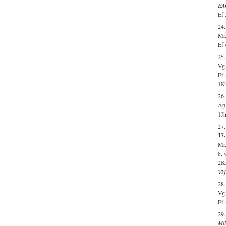
EA
Ef 
24.
Mr.
Ef 
25.
Vg.
Ef 
1Kr
26.
Ap.
1Jh
27
17.
Mr.
8. 
2Kr
Vkj
28
Vg.
Ef 
29.
Mih