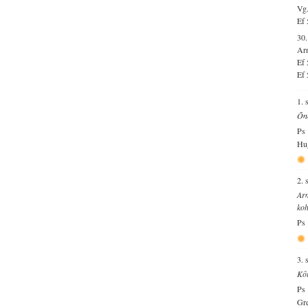
Vg.
Ef 
30
Arm
Ef 
Ef 
1. 
Õnn
Ps 
Hug
2. 
Arm
koh
Ps 
3. 
Kõi
Ps 
Gre