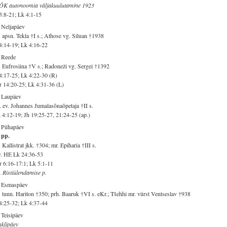
ÕK autonoomia väljakuulutamine 1923
3:8-21; Lk 4:1-15
 Neljapäev
 apsn. Tekla †I s.; Athose vg. Siluan †1938
4:14-19; Lk 4:16-22
 Reede
 Eufrosiina †V s.; Radoneži vg. Sergei †1392
4:17-25; Lk 4:22-30 (R)
 14:20-25; Lk 4:31-36 (L)
 Laupäev
 ev. Johannes Jumalasõnaõpetaja †II s.
 4:12-19; Jh 19:25-27, 21:24-25 (ap.)
. Pühapäev
 pp.
 Kallistrat jkk. †304; mr. Epiharia †III s.
v. HE Lk 24:36-53
 6:16-17:1; Lk 5:1-11
. Ristiülendamise p.
. Esmaspäev
 tunn. Hariton †350; prh. Baaruk †VI s. eKr.; Tšehhi mr. vürst Ventseslav †938
4:25-32; Lk 4:37-44
 Teisipäev
klipäev