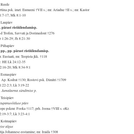
 Reede
tüna psk. imet. Eumeeni †VII s.; mr. Ariadne †II s.; mr. Kastor
1:7-17; Mk 8:1-10
 Laupäev
 pärast ristiülendamisp.
d Trofim, Savvati ja Dorimedont †276
 1:26-29; Jh 8:21-30
. Pühapäev
 pp., pp. pärast ristiülendamisp.
. Eustaati, mr. Teopista jkk. †118
v. HE Lk 24:12-35
2:16-20; Mk 8:34-9:1
. Esmaspäev
 Ap. Kodrat †130; Rostovi psk. Dimitri †1709
1:22-2:3; Lk 3:19-22
. Jumalaema sündimise p.
 Teisipäev
tupanuvõitluse päev
ope pskmr. Fooka †117; prh. Joona †VIII s. eKr.
2:19-3:7; Lk 3:23-4:1
. Kolmapäev
ise algus
tija Johannese eostamine; mr. Iraida †308