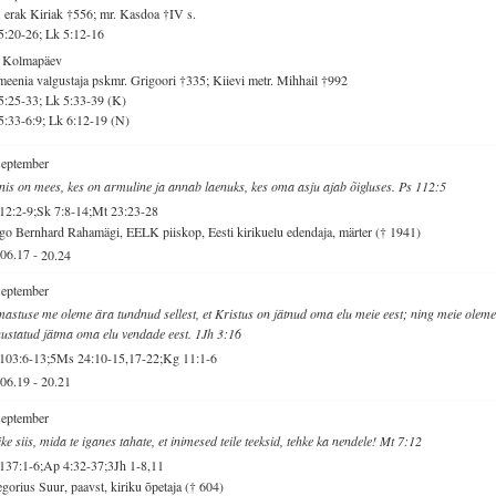
 erak Kiriak †556; mr. Kasdoa †IV s.
5:20-26; Lk 5:12-16
. Kolmapäev
eenia valgustaja pskmr. Grigoori †335; Kiievi metr. Mihhail †992
5:25-33; Lk 5:33-39 (K)
5:33-6:9; Lk 6:12-19 (N)
september
is on mees, kes on armuline ja annab laenuks, kes oma asju ajab õigluses. Ps 112:5
12:2-9;Sk 7:8-14;Mt 23:23-28
o Bernhard Rahamägi, EELK piiskop, Eesti kirikuelu edendaja, märter († 1941)
06.17
-
20.24
september
astuse me oleme ära tundnud sellest, et Kristus on jätnud oma elu meie eest; ning meie olem
ustatud jätma oma elu vendade eest. 1Jh 3:16
103:6-13;5Ms 24:10-15,17-22;Kg 11:1-6
06.19
-
20.21
september
ke siis, mida te iganes tahate, et inimesed teile teeksid, tehke ka nendele! Mt 7:12
137:1-6;Ap 4:32-37;3Jh 1-8,11
gorius Suur, paavst, kiriku õpetaja († 604)