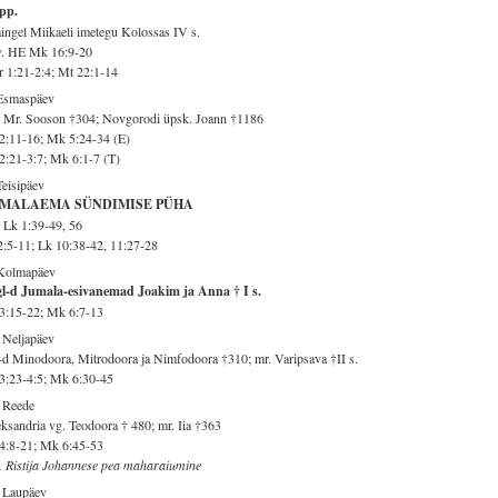
.pp.
ingel Miikaeli imetegu Kolossas IV s.
v. HE Mk 16:9-20
 1:21-2:4; Mt 22:1-14
 Esmaspäev
 Mr. Sooson †304; Novgorodi üpsk. Joann †1186
2:11-16; Mk 5:24-34 (E)
2:21-3:7; Mk 6:1-7 (T)
Teisipäev
MALAEMA SÜNDIMISE PÜHA
Lk 1:39-49, 56
2:5-11; Lk 10:38-42, 11:27-28
 Kolmapäev
gl-d Jumala-esivanemad Joakim ja Anna † I s.
3:15-22; Mk 6:7-13
 Neljapäev
d Minodoora, Mitrodoora ja Nimfodoora †310; mr. Varipsava †II s.
3:23-4:5; Mk 6:30-45
 Reede
ksandria vg. Teodoora † 480; mr. Iia †363
4:8-21; Mk 6:45-53
. Ristija Johannese pea maharaiumine
 Laupäev