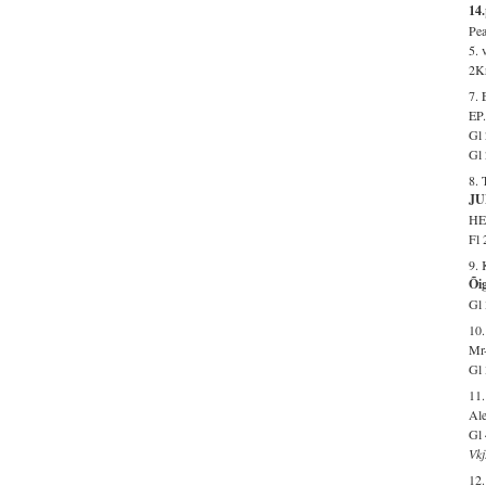
14
Pea
5. 
2Kr
7.
EP.
Gl 
Gl 
8. 
JU
HE 
Fl 
9.
Õi
Gl 
10.
Mr-
Gl 
11.
Ale
Gl 
Vkj
12.