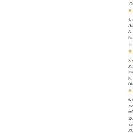
1Ts
4. 
Õig
Ps
Ps 
5. 
Kui
süd
Ps 
Õht
6. 
Jee
hal
15
Tän
KL