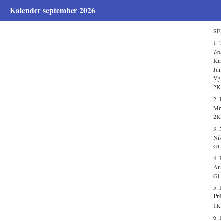
Kalender september 2026
SE
1. 
Te
Kir
Jum
Vg.
2Kr
2.
Mr.
2Kr
3. 
Nik
Gl 
4. 
Ant
Gl 
5. 
Prh
1Kr
6. 