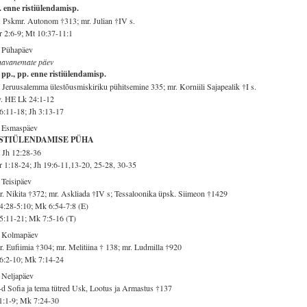
 enne ristiülendamisp.
 Pskmr. Autonom †313; mr. Julian †IV s.
 2:6-9; Mt 10:37-11:1
. Pühapäev
navanemate päev
 pp., pp. enne ristiülendamisp.
 Jeruusalemma ülestõusmiskiriku pühitsemine 335; mr. Korniili Sajapealik †I s.
v. HE Lk 24:1-12
6:11-18; Jh 3:13-17
. Esmaspäev
STIÜLENDAMISE PÜHA
 Jh 12:28-36
 1:18-24; Jh 19:6-11,13-20, 25-28, 30-35
 Teisipäev
. Nikita †372; mr. Askliada †IV s; Tessaloonika üpsk. Siimeon †1429
4:28-5:10; Mk 6:54-7:8 (E)
5:11-21; Mk 7:5-16 (T)
. Kolmapäev
. Eufiimia †304; mr. Melitiina † 138; mr. Ludmilla †920
6:2-10; Mk 7:14-24
 Neljapäev
d Sofia ja tema tütred Usk, Lootus ja Armastus †137
1:1-9; Mk 7:24-30