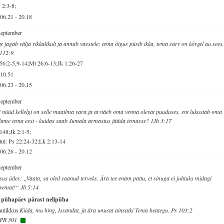
 2:3-8;
06.21
-
20.18
september
e jagab välja rikkalikult ja annab vaestele; tema õigus püsib ikka, tema sarv on kõrgel au sees
 112:9
56:2-5,9-14;Mt 26:6-13;Jk 1:26-27
10.51
06.23
-
20.15
september
 nüüd kellelgi on selle maailma vara ja ta näeb oma venna olevat puuduses, ent lukustab oma
ame tema eest - kuidas saab Jumala armastus jääda temasse? 1Jh 3:17
148;Jk 2:1-5;
ul: Ps 22:24-32;Lk 2:13-14
06.26
-
20.12
september
sus ütles: „Vaata, sa oled saanud terveks. Ära tee enam pattu, et sinuga ei juhtuks midagi
vemat!“ Jh 5:14
. pühapäev pärast nelipüha
ulikkus
Kiida, mu hing, Issandat, ja ära unusta ainsatki Tema heategu. Ps 103:2
PR 301