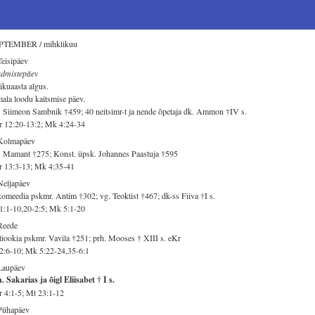
PTEMBER / mihklikuu
Teisipäev
admistepäev
ikuaasta algus.
ala loodu kaitsmise päev.
 Siimeon Sambnik †459; 40 neitsimr-t ja nende õpetaja dk. Ammon †IV s.
 12:20-13:2; Mk 4:24-34
 Kolmapäev
 Mamant †275; Konst. üpsk. Johannes Paastuja †595
 13:3-13; Mk 4:35-41
Neljapäev
omeedia pskmr. Antim †302; vg. Teoktist †467; dk-ss Fiiva †I s.
1:1-10,20-2:5; Mk 5:1-20
Reede
iookia pskmr. Vavila †251; prh. Mooses † XIII s. eKr
2:6-10; Mk 5:22-24,35-6:1
Laupäev
. Sakarias ja õigl Eliisabet † I s.
 4:1-5; Mt 23:1-12
Pühapäev