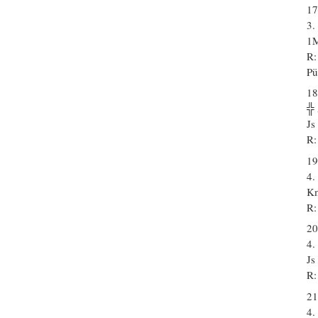
17
3.
1M
R:
Pü
18
╬
Js
R:
19
4.
Km
R:
20
4.
Js
R:
21
4.