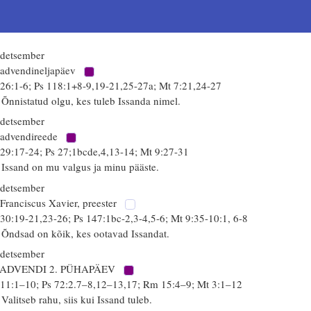
 detsember
 advendineljapäev
 26:1-6; Ps 118:1+8-9,19-21,25-27a; Mt 7:21,24-27
 Õnnistatud olgu, kes tuleb Issanda nimel.
 detsember
 advendireede
 29:17-24; Ps 27;1bcde,4,13-14; Mt 9:27-31
 Issand on mu valgus ja minu pääste.
 detsember
 Franciscus Xavier, preester
 30:19-21,23-26; Ps 147:1bc-2,3-4,5-6; Mt 9:35-10:1, 6-8
 Õndsad on kõik, kes ootavad Issandat.
 detsember
 ADVENDI 2. PÜHAPÄEV
 11:1–10; Ps 72:2.7–8,12–13,17; Rm 15:4–9; Mt 3:1–12
 Valitseb rahu, siis kui Issand tuleb.