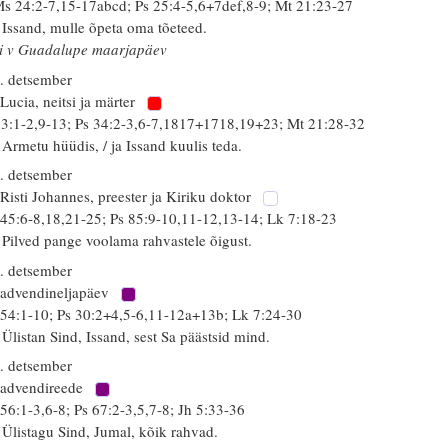
s 24:2-7,15-17abcd; Ps 25:4-5,6+7def,8-9; Mt 21:23-27
 Issand, mulle õpeta oma tõeteed.
i v Guadalupe maarjapäev
. detsember
 Lucia, neitsi ja märter
 3:1-2,9-13; Ps 34:2-3,6-7,1817+1718,19+23; Mt 21:28-32
 Armetu hüüdis, / ja Issand kuulis teda.
. detsember
 Risti Johannes, preester ja Kiriku doktor
 45:6-8,18,21-25; Ps 85:9-10,11-12,13-14; Lk 7:18-23
 Pilved pange voolama rahvastele õigust.
. detsember
 advendineljapäev
 54:1-10; Ps 30:2+4,5-6,11-12a+13b; Lk 7:24-30
 Ülistan Sind, Issand, sest Sa päästsid mind.
. detsember
 advendireede
 56:1-3,6-8; Ps 67:2-3,5,7-8; Jh 5:33-36
 Ülistagu Sind, Jumal, kõik rahvad.