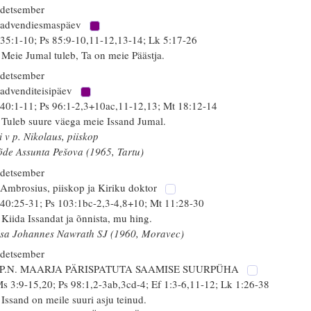
 detsember
 advendiesmaspäev
 35:1-10; Ps 85:9-10,11-12,13-14; Lk 5:17-26
 Meie Jumal tuleb, Ta on meie Päästja.
 detsember
 advenditeisipäev
 40:1-11; Ps 96:1-2,3+10ac,11-12,13; Mt 18:12-14
 Tuleb suure väega meie Issand Jumal.
i v p. Nikolaus, piiskop
õde Assunta Pešova (1965, Tartu)
 detsember
 Ambrosius, piiskop ja Kiriku doktor
 40:25-31; Ps 103:1bc-2,3-4,8+10; Mt 11:28-30
 Kiida Issandat ja õnnista, mu hing.
isa Johannes Nawrath SJ (1960, Moravec)
 detsember
 P.N. MAARJA PÄRISPATUTA SAAMISE SUURPÜHA
s 3:9-15,20; Ps 98:1,2-3ab,3cd-4; Ef 1:3-6,11-12; Lk 1:26-38
 Issand on meile suuri asju teinud.