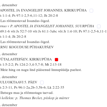
. detsember
. APOSTEL JA EVANGELIST JOHANNES, KIRIKUPÜHA
h 1:1-4; Ps 97:1-2,5-6,11-12; Jh 20:2-8
 Las rõõmustavad Issandas õiged.
ärnus v P. APOSTEL JA EVANGELIST JOHANNES, SUURPÜHA
 49:1-6 või Js 52:7-10 või Js 61:1-3abc või Jr 1:4-10; Ps 97:1-2,5-6,11-1
h 1:1-4; Jh 20:2-8
 Las rõõmustavad Issandas õiged.
ÄRNU KOGUDUSE PÜHAKUPÄEV
. detsember
ÜÜTALASTEPÄEV, KIRIKUPÜHA
h 1:5-2:2; Ps 124:2-3,4-5,7-8; Mt 2:13-18
 Meie hing on nagu lind pääsenud linnupüüdja paelust.
. detsember
ÕULUOKTAAVI 5. PÄEV
h 2:3-11, Ps 96:1-2a,2b-3,5b-6; Lk 2:22-35
 Ilutsegu maa ja rõõmustagu taevad.
i kollekta: p. Thomas Becket, piiskop ja märter
. detsember