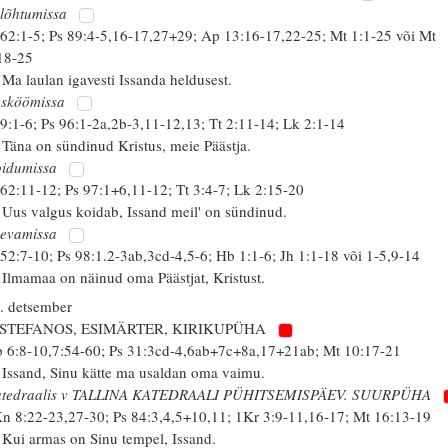
lõhtumissa
 62:1-5; Ps 89:4-5,16-17,27+29; Ap 13:16-17,22-25; Mt 1:1-25 või Mt
18-25
 Ma laulan igavesti Issanda heldusest.
sköömissa
 9:1-6; Ps 96:1-2a,2b-3,11-12,13; Tt 2:11-14; Lk 2:1-14
 Täna on sündinud Kristus, meie Päästja.
idumissa
 62:11-12; Ps 97:1+6,11-12; Tt 3:4-7; Lk 2:15-20
 Uus valgus koidab, Issand meil' on sündinud.
evamissa
 52:7-10; Ps 98:1.2-3ab,3cd-4,5-6; Hb 1:1-6; Jh 1:1-18 või 1-5,9-14
 Ilmamaa on näinud oma Päästjat, Kristust.
. detsember
. STEFANOS, ESIMÄRTER, KIRIKUPÜHA
 6:8-10,7:54-60; Ps 31:3cd-4,6ab+7c+8a,17+21ab; Mt 10:17-21
 Issand, Sinu kätte ma usaldan oma vaimu.
tedraalis v TALLINA KATEDRAALI PÜHITSEMISPÄEV. SUURPÜHA
n 8:22-23,27-30; Ps 84:3,4,5+10,11; 1Kr 3:9-11,16-17; Mt 16:13-19
 Kui armas on Sinu tempel, Issand.