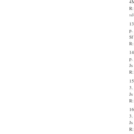
4M
R:
võ
13
p.
Sf
R:
14
p.
Js
R:
15
3.
Js
R:
16
3.
Js
R: