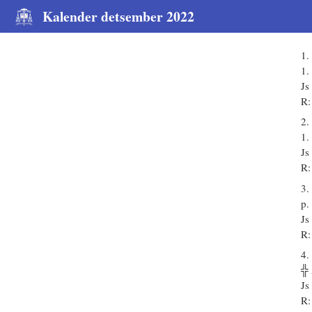
Kalender detsember 2022
1.
1.
Js
R:
2.
1.
Js
R:
3.
p.
Js
R:
4.
╬
Js
R: