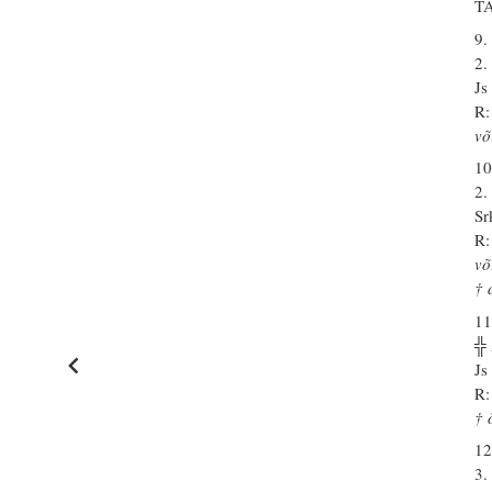
T
9.
2.
Js
R:
võ
10
2.
Sr
R:
võ
† 
11
╬
Js
R:
† 
12
3.