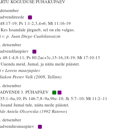
ARTU KOGUDUSE PÜHAKUPÄEV
 detsember
 advendireede
 48:17-19; Ps 1:1-2,3,4+6; Mt 11:16-19
 Kes Issandale järgneb, sel on elu valgus.
i v: p. Juan Diego Cuahtlatoatzin
. detsember
 advendilaupäev
k 48:1-4,9-11; Ps 80:2ac+3c,15-16,18-19; Mt 17:10-13
 Uuenda meid, Jumal, ja näita meile päästet.
i v Loreto maarjapäev
diakon Peeter Valk (2008, Tallinn)
. detsember
 ADVENDI 3. PÜHAPÄEV
 35:1–6a,10; Ps 146:7,8–9a,9bc-10; Jk 5:7–10; Mt 11:2–11
 Issand Jumal tule, näita meile päästet.
õde Aniela Olszewska (1992 Ratowo)
. detsember
 advendiesmaspäev