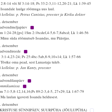
 2:8-14 või Sf 3:14-18; Ps 33:2-3,11-12,20-21; Lk 1:39-45
 Issandale laulge rõõmuga uus laul.
i kollekta: p. Petrus Canisius, preester ja Kiriku doktor
. detsember
 advendineljapäev
m 1:24-28;[ps] 1Sm 2:1bcdef,4-5,6-7,8abcd; Lk 1:46-56
 Minu süda rõõmutseb Issandas, mu Päästjas.
. detsember
 advendireede
 3:1-4,23-24; Ps 25:4bc-5ab,8-9,10+14; Lk 1:57-66
 Tõstke oma pead, sest Lunastaja tuleb.
i kollekta: p. Jan Kanty, preester
. detsember
 advendilaupäev
ommikumissa
m 7:1-5,8-12,14,16;Ps 89:2-3,4-5, 27+29; Lk 1:67-79
 Ma laulan igavesti Issanda heldusest.
. detsember
 KRISTUSE SÜNNIPÄEV, SUURPÜHA (JÕULUPÜHA)