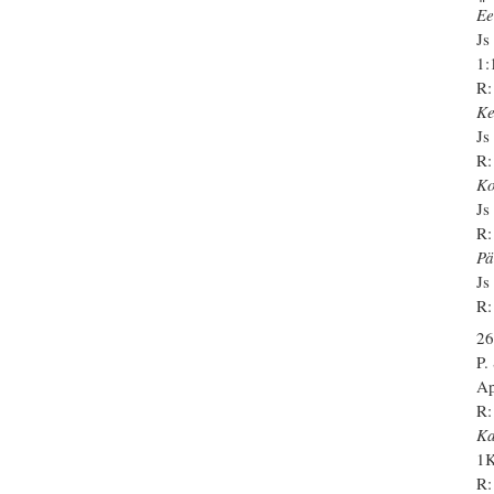
Ee
Js
1:
R:
Ke
Js
R:
Ko
Js
R:
Pä
Js
R:
26
P
Ap
R:
Ka
1K
R: