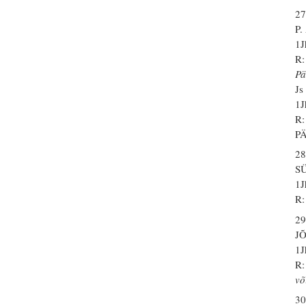
27
P
1J
R:
P
Js
1J
R:
P
28
S
1J
R:
29
J
1J
R:
võ
30