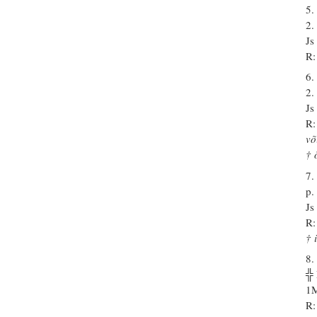
5.
2.
Js
R:
6.
2.
Js
R:
võ
† 
7.
p.
Js
R:
† 
8.
╬
1M
R: