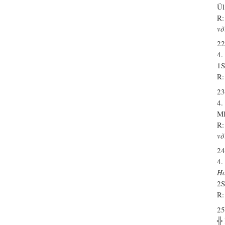
Ül
R:
võ
22
4.
1S
R:
23
4.
Ml
R:
võ
24
4.
H
2S
R:
25
╬