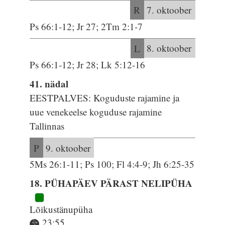
R
7. oktoober
Ps 66:1-12; Jr 27; 2Tm 2:1-7
L
8. oktoober
Ps 66:1-12; Jr 28; Lk 5:12-16
41. nädal
EESTPALVES: Koguduste rajamine ja
uue venekeelse koguduse rajamine
Tallinnas
P
9. oktoober
5Ms 26:1-11; Ps 100; Fl 4:4-9; Jh 6:25-35
18. PÜHAPÄEV PÄRAST NELIPÜHA
Lõikustänupüha
23:55