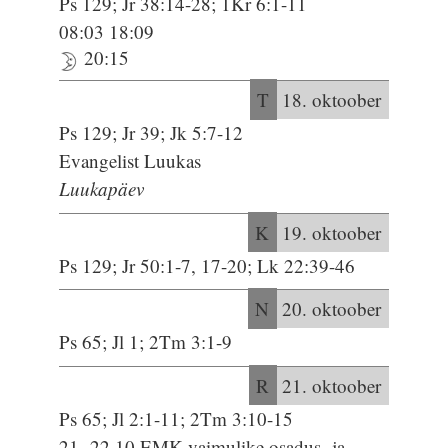
Ps 129; Jr 38:14-28; 1Kr 6:1-11
08:03 18:09
20:15
T
18. oktoober
Ps 129; Jr 39; Jk 5:7-12
Evangelist Luukas
Luukapäev
K
19. oktoober
Ps 129; Jr 50:1-7, 17-20; Lk 22:39-46
N
20. oktoober
Ps 65; Jl 1; 2Tm 3:1-9
R
21. oktoober
Ps 65; Jl 2:1-11; 2Tm 3:10-15
21.-22.10 EMK vaimulike osadus- ja