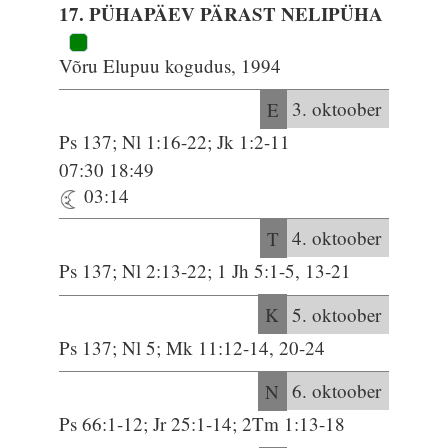
17. PÜHAPÄEV PÄRAST NELIPÜHA
Võru Elupuu kogudus, 1994
E
3. oktoober
Ps 137; Nl 1:16-22; Jk 1:2-11
07:30 18:49
03:14
T
4. oktoober
Ps 137; Nl 2:13-22; 1 Jh 5:1-5, 13-21
K
5. oktoober
Ps 137; Nl 5; Mk 11:12-14, 20-24
N
6. oktoober
Ps 66:1-12; Jr 25:1-14; 2Tm 1:13-18