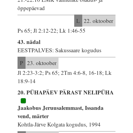
õppepäevad
L
22. oktoober
Ps 65; Jl 2:12-22; Lk 1:46-55
43. nädal
EESTPALVES: Sakussaare kogudus
P
23. oktoober
Jl 2:23-3:2; Ps 65; 2Tm 4:6-8, 16-18; Lk
18:9-14
20. PÜHAPÄEV PÄRAST NELIPÜHA
Jaakobus Jeruusalemmast, Issanda
vend, märter
Kohtla-Järve Kolgata kogudus, 1994