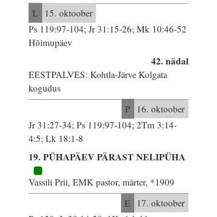
L
15. oktoober
Ps 119:97-104; Jr 31:15-26; Mk 10:46-52
Hõimupäev
42. nädal
EESTPALVES: Kohtla-Järve Kolgata
kogudus
P
16. oktoober
Jr 31:27-34; Ps 119:97-104; 2Tm 3:14-
4:5; Lk 18:1-8
19. PÜHAPÄEV PÄRAST NELIPÜHA
Vassili Prii, EMK pastor, märter, *1909
E
17. oktoober