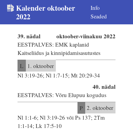
Kalender oktoober
Info
2022
Seaded
39. nädal
oktoober-viinakuu 2022
EESTPALVES: EMK kaplanid
Kaitseliidus ja kinnipidamisasutustes
L
1. oktoober
Nl 3:19-26; Nl 1:7-15; Mt 20:29-34
40. nädal
EESTPALVES: Võru Elupuu kogudus
P
2. oktoober
Nl 1:1-6; Nl 3:19-26 või Ps 137; 2Tm
1:1-14; Lk 17:5-10