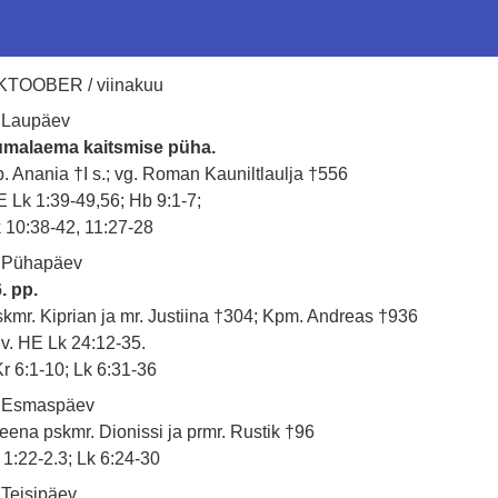
KTOOBER / viinakuu
 Laupäev
umalaema kaitsmise püha.
. Anania †I s.; vg. Roman Kauniltlaulja †556
 Lk 1:39-49,56; Hb 9:1-7;
 10:38-42, 11:27-28
. Pühapäev
. pp.
kmr. Kiprian ja mr. Justiina †304; Kpm. Andreas †936
 v. HE Lk 24:12-35.
r 6:1-10; Lk 6:31-36
. Esmaspäev
eena pskmr. Dionissi ja prmr. Rustik †96
 1:22-2.3; Lk 6:24-30
 Teisipäev