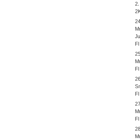
2.
2K
2
Mr
Ju
Fl
25
Mr
Fl
2
Sm
Fl
27
Mr
Fl
2
Mr