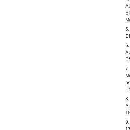
At
Ef
Mr
5
Ef
6.
Ap
Ef
7
Mr
ps
Ef
8.
An
1K
9
17