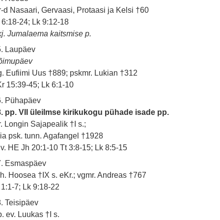
-d Nasaari, Gervaasi, Protaasi ja Kelsi †60
 6:18-24; Lk 9:12-18
j. Jumalaema kaitsmise p.
5. Laupäev
õimupäev
. Eufiimi Uus †889; pskmr. Lukian †312
r 15:39-45; Lk 6:1-10
6. Pühapäev
. pp. VII üleilmse kirikukogu pühade isade pp.
. Longin Sajapealik †I s.;
ia psk. tunn. Agafangel †1928
 v. HE Jh 20:1-10 Tt 3:8-15; Lk 8:5-15
7. Esmaspäev
h. Hoosea †IX s. eKr.; vgmr. Andreas †767
 1:1-7; Lk 9:18-22
. Teisipäev
. ev. Luukas †I s.