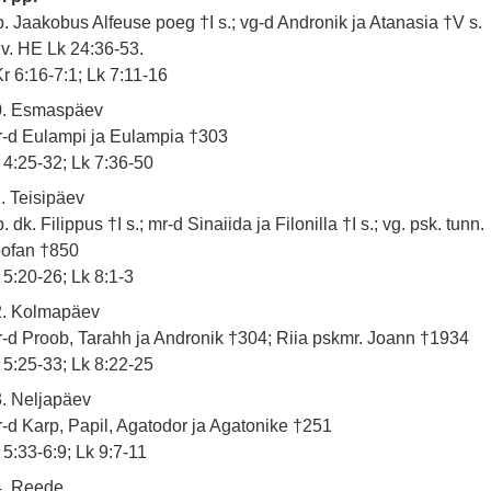
. Jaakobus Alfeuse poeg †I s.; vg-d Andronik ja Atanasia †V s.
 v. HE Lk 24:36-53.
r 6:16-7:1; Lk 7:11-16
0. Esmaspäev
-d Eulampi ja Eulampia †303
 4:25-32; Lk 7:36-50
. Teisipäev
. dk. Filippus †I s.; mr-d Sinaiida ja Filonilla †I s.; vg. psk. tunn.
eofan †850
 5:20-26; Lk 8:1-3
2. Kolmapäev
-d Proob, Tarahh ja Andronik †304; Riia pskmr. Joann †1934
 5:25-33; Lk 8:22-25
. Neljapäev
-d Karp, Papil, Agatodor ja Agatonike †251
 5:33-6:9; Lk 9:7-11
4. Reede