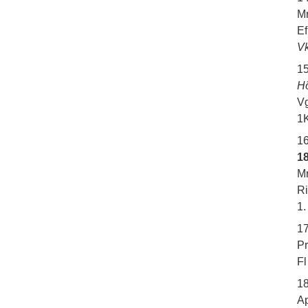
Mr
Ef
Vk
1
H
Vg
1K
1
18
Mr
Ri
1.
1
Pr
Fl
18
Ap