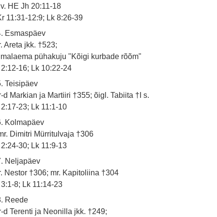
 v. HE Jh 20:11-18
r 11:31-12:9; Lk 8:26-39
4. Esmaspäev
. Areta jkk. †523;
malaema pühakuju "Kõigi kurbade rõõm"
 2:12-16; Lk 10:22-24
. Teisipäev
-d Markian ja Martiiri †355; õigl. Tabiita †I s.
 2:17-23; Lk 11:1-10
6. Kolmapäev
r. Dimitri Mürritulvaja †306
 2:24-30; Lk 11:9-13
. Neljapäev
. Nestor †306; mr. Kapitoliina †304
 3:1-8; Lk 11:14-23
8. Reede
-d Terenti ja Neonilla jkk. †249;