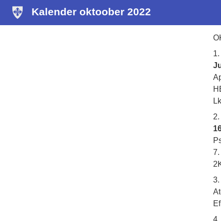
Kalender oktoober 2022
O
1.
J
Ap
HE
Lk
2
16
Ps
7.
2K
3
At
Ef
4.