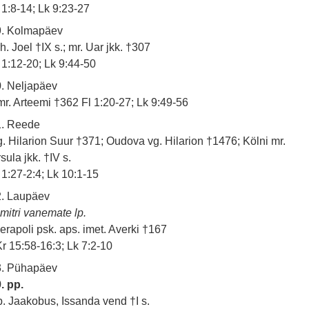
 1:8-14; Lk 9:23-27
9. Kolmapäev
h. Joel †IX s.; mr. Uar jkk. †307
 1:12-20; Lk 9:44-50
. Neljapäev
r. Arteemi †362 Fl 1:20-27; Lk 9:49-56
1. Reede
. Hilarion Suur †371; Oudova vg. Hilarion †1476; Kölni mr.
sula jkk. †IV s.
 1:27-2:4; Lk 10:1-15
2. Laupäev
mitri vanemate lp.
erapoli psk. aps. imet. Averki †167
r 15:58-16:3; Lk 7:2-10
3. Pühapäev
. pp.
. Jaakobus, Issanda vend †I s.