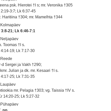
eena psk. Hierotei †I s; mr. Veronika †305
 2:19-3:7; Lk 6:37-45
. Haritiina †304; mr. Mamelhta †344
. Kolmapäev
 3:8-21; Lk 6:46-7:1
 Neljapäev
. Toomas †I s.
 4:14-19; Lk 7:17-30
. Reede
-d Sergei ja Vakh †290;
kmr. Julian ja dk. mr. Kesaari †I s.
 4:17-25; Lk 7:31-35
 Laupäev
tiookia mr. Pelagia †303; vg. Taissia †IV s.
r 14:20-25; Lk 5:27-32
. Pühapäev
. pp.