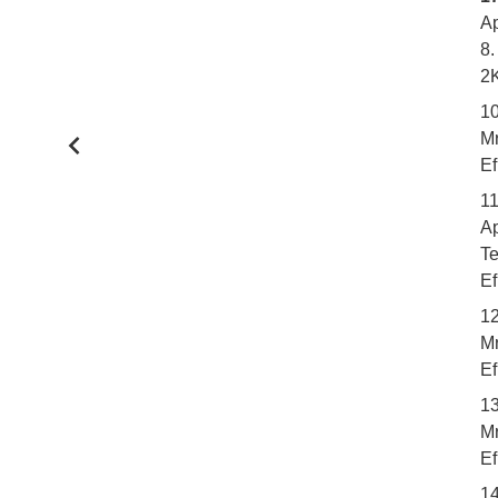
Ap
8.
2K
1
Mr
Ef
11
Ap
T
Ef
1
Mr
Ef
13
Mr
Ef
1