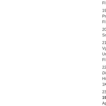
Fl
1
Pr
Fl
20
Sm
2
Vg
Ur
Fl
2
Di
Hi
1K
2
19
Ap