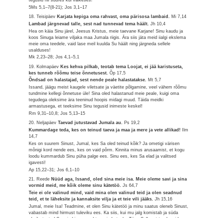
5Ms 5,1–7(8-21); Jos 3,1–17
18. Teisipäev
Karjata kepiga oma rahvast, oma pärisosa lambaid.
Mi 7,14
Lambad järgnevad talle, sest nad tunnevad tema häält.
Jh 10,4
Hea on käia Sinu järel, Jeesus Kristus, meie taevane Karjane! Sinu kaudu ja
koos Sinuga leiame viljaka maa Jumala riigis. Ära siis jäta meid iialgi ekslema
meie oma teedele, vaid lase meil kuulda Su häält ning järgneda sellele
usalduses!
Mk 2,23–28; Jos 4,1–5,1
19. Kolmapäev
Kes kehva pilkab, teotab tema Loojat, ei jää karistuseta,
kes tunneb rõõmu teise õnnetusest.
Õp 17,5
Õndsad on halastajad, sest nende peale halastatakse.
Mt 5,7
Issand, jäägu meist kaugele viletsate ja väetite põlgamine, veel vähem rõõmu
tundmine kellegi õnnetuse üle! Sina oled halastanud meie peale, kuigi oma
tegudega oleksime ära teeninud hoopis midagi muud. Täida meidki
armastusega, et teeksime Sinu tegusid inimeste keskel!
Rm 9,31–10,8; Jos 5,13–15
20. Neljapäev
Taevad jutustavad Jumala au.
Ps 19,2
Kummardage teda, kes on teinud taeva ja maa ja mere ja vete allikad!
Ilm
14,7
Kes on suurem Sinust, Jumal, kes Sa oled teinud kõik? Ja ometigi värisen
mõnigi kord nende ees, kes on vaid põrm. Kinnita minus arusaamist, et kogu
loodu kummardub Sinu püha palge ees. Sinu ees, kes Sa elad ja valitsed
igavesti!
Ap 15,22–31; Jos 6,1–10
21. Reede
Nüüd aga, Issand, oled sina meie isa. Meie oleme savi ja sina
vormid meid, me kõik oleme sinu kätetöö.
Js 64,7
Teie ei ole valinud mind, vaid mina olen valinud teid ja olen seadnud
teid, et te läheksite ja kannaksite vilja ja et teie vili jääks.
Jh 15,16
Jumal, meie Isa! Teadmine, et olen Sinu kätetöö ja minu saatus oleneb Sinust,
vabastab mind hirmust tuleviku ees. Ka siis, kui mu jalg komistab ja süda