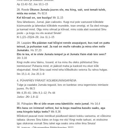
Ap 13,42–52; Jos 10,1–15
28. Reede
Üksnes Jumala juures ole, mu hing, vait, sest temalt tuleb,
mida ma ootan.
Ps 62,6
Kel kõrvad on, see kuulgu!
Mt 11,15
Sinu läheduses, Jumal, jään vaikseks. Kuigi mul pole vastuseid kõikidele
küsimustele ja lahendusi kõikidele muredele, tean ometigi, et Sa oled minuga
ja kannad mind. Olgu minu silmad ja kõrvad, minu süda alati suunatud Sinu
poole – ja kogu mu elu avatud Sinule!
Kl 1,(21–23)24–29; Jos 11,1–15
29. Laupäev
Ma päästan nad kõigist nende asupaigust, kus nad on pattu
teinud, ja puhastan nad. Ja nad on mulle rahvaks ja mina olen neile
Jumalaks.
Hs 37,23
Eks te tea, et te olete Jumala tempel ja et Jumala Vaim elab teie sees?
1Kr 3,16
Kingi mulle oma Vaimu, Issand, et ka minu ihu oleks pühitsetud Sinu
teenistusse! Puhasta mind, et jääksid maha ja kaoksid mu elust kõik
ebajumalad. Ainult Sina saad mind teha kõlbulikuks seisma Su rahva hulgas.
Ilm 15,1–4; Jos 20,1–9
4. PÜHAPÄEV PÄRAST KOLMEKUNINGAPÄEVA
Tulge ja vaadake Jumala tegusid, kes on kardetav oma tegemistes inimlaste
juures.
Ps 66,5
Mk 4,35–41; 1Ms 8,1–12; Ps 44
Jutlus: 2Kr 1,8–11
30. Pühapäev
Me ei ütle enam oma kätetööle: meie jumal.
Ho 14,4
Mis kasu on inimesel sellest, kui ta kogu maailma kasuks saaks, aga
oma hingele kahju teeks?
Mk 8,36
Mõnikord peavad meie inimlikud püüdlused täiesti kokku varisema, et võiksime
taibata: üksnes Sinu kätes on kogu me elu! Kingi meile tarkust, et otsiksime
igas olukorras esmalt Sinu tahet ega seaks oma sihte ilma Sinuta!
30. jaanuar - Oikumeeniline Piiblipühapäev 2022