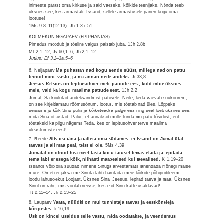
inimeste pärast oma kirkuse ja said vaeseks, kõikide teenijaks. Nõnda teeb
üksnes see, kes armastab. Issand, sellele armastusele panen kogu oma
lootuse!
1Ms 9,8–11(12.13); Jh 1,35–51
KOLMEKUNINGAPÄEV (EPIPHANIAS)
Pimedus möödub ja tõeline valgus paistab juba.
1Jh 2,8b
Mt 2,1–12; Js 60,1–6; Jh 2,1–12
Jutlus: Ef 3,2–3a.5–6
6. Neljapäev
Ma puhastan nad kogu nende süüst, millega nad on pattu
teinud minu vastu; ja ma annan neile andeks.
Jr 33,8
Jeesus Kristus on lepitusohver meie pattude eest, kuid mitte üksnes
meie, vaid ka kogu maailma pattude eest.
1Jh 2,2
Jumal, Sa kuulutad andeksandmist patusele. Neile, keda vaevab süükoorem,
on see kirjeldamatu rõõmusõnum, lootus, mis tõstab nad üles. Lõppeks
seisame ju kõik Sinu püha ja kõiketeadva palge ees ning seal loeb üksnes see,
mida Sina otsustad. Palun, et annaksid mulle tunda mu patu tõsidust, ent
tõstaksid ka pilgu nägema Teda, kes on lepitusohver terve maailma
üleastumiste eest!
7. Reede
Siis tea täna ja talleta oma südames, et Issand on Jumal ülal
taevas ja all maa peal, teist ei ole.
5Ms 4,39
Jumalal on olnud hea meel lasta kogu täiusel temas elada ja lepitada
tema läbi enesega kõik, niihästi maapealsed kui taevalised.
Kl 1,19–20
Issand! Võib olla suudab inimene Sinuga arvestamata lahendada mõnegi maise
mure. Ometi ei jaksa me Sinuta lahti harutada meie kõikide põhiprobleemi:
loodu lahusolekut Loojast. Üksnes Sina, Jeesus, lepitad taeva ja maa. Üksnes
Sinul on rahu, mis voolab neisse, kes end Sinu kätte usaldavad!
Tt 2,11–14; Jh 2,13–25
8. Laupäev
Vaata, nüüdki on mul tunnistaja taevas ja eestkõneleja
kõrgustes.
Ii 16,19
Usk on kindel usaldus selle vastu, mida oodatakse, ja veendumus