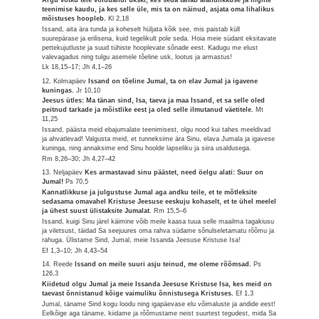
teenimise kaudu, ja kes selle üle, mis ta on näinud, asjata oma lihalikus
mõistuses hoopleb.
Kl 2,18
Issand, aita ära tunda ja koheselt hüljata kõik see, mis paistab küll
suurepärase ja erilisena, kuid tegelikult pole seda. Hoia meie südant eksitavate
pettekujutluste ja suud tühiste hooplevate sõnade eest. Kadugu me elust
valevagadus ning tulgu asemele tõeline usk, lootus ja armastus!
Lk 18,15–17; Jh 4,1–26
12. Kolmapäev
Issand on tõeline Jumal, ta on elav Jumal ja igavene
kuningas.
Jr 10,10
Jeesus ütles: Ma tänan sind, Isa, taeva ja maa Issand, et sa selle oled
peitnud tarkade ja mõistlike eest ja oled selle ilmutanud väetitele.
Mt
11,25
Issand, päästa meid ebajumalate teenimisest, olgu nood kui tahes meeldivad
ja ahvatlevad! Valgusta meid, et tunneksime ära Sinu, elava Jumala ja igavese
kuninga, ning annaksime end Sinu hoolde lapseliku ja siira usaldusega.
Rm 8,26–30; Jh 4,27–42
13. Neljapäev
Kes armastavad sinu päästet, need öelgu alati: Suur on
Jumal!
Ps 70,5
Kannatlikkuse ja julgustuse Jumal aga andku teile, et te mõtleksite
sedasama omavahel Kristuse Jeesuse eeskuju kohaselt, et te ühel meelel
ja ühest suust ülistaksite Jumalat.
Rm 15,5–6
Issand, kuigi Sinu järel käimine võib meile kaasa tuua selle maailma tagakiusu
ja viletsust, täidad Sa seejuures oma rahva südame sõnulseletamatu rõõmu ja
rahuga. Ülistame Sind, Jumal, meie Issanda Jeesuse Kristuse Isa!
Ef 1,3–10; Jh 4,43–54
14. Reede
Issand on meile suuri asju teinud, me oleme rõõmsad.
Ps
126,3
Kiidetud olgu Jumal ja meie Issanda Jeesuse Kristuse Isa, kes meid on
taevast õnnistanud kõige vaimuliku õnnistusega Kristuses.
Ef 1,3
Jumal, täname Sind kogu loodu ning igapäevase elu võimaluste ja andide eest!
Eelkõige aga täname, kiidame ja rõõmustame neist suurtest tegudest, mida Sa