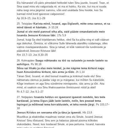
Elu hämaratel või päris pimedatel hetkedel tulen Sinu juurde, Issand. Tean, et
Sina saad minu elu valgustada nii, et ma ei hukku. Ka siis, kui ma ei suuda
näha isegi oma järgmist sammu, võin end usaldada Sinu hoolde, kes Sa
kannad mind kord igavesse valgusesse!
Ap 16,9–15; Jos 8,1–29
25. Teisipäev
Karista mind, Issand, aga õiglaselt, mitte oma raevus, et sa
mind täiesti ei hävitaks.
Jr 10,24
Jumal ei ole meid pannud viha alla, vaid pääste omandamisele meie
Issanda Jeesuse Kristuse läbi.
1Ts 5,9
Jumal, kuigi Sa oled kirjeldamatu heldus, oled Sa ka püha ning ei salli väärust
ega ülekohut. Õnnista, et võiksime Sulle läheneda alandliku südamega, olles
valmis meeleparanduseks. Sina ju tahad, et kõik tuleksid tõe tundmisele ja
pääseksid Jeesuse Kristuse läbi!
Rm 15,7–13; Jos 8,30–35
26. Kolmapäev
Saagu nähtavaks su töö su sulastele ja nende lastele su
auhiilgus.
Ps 90,16
Sõna sai lihaks ja elas meie keskel, ja me nägime tema kirkust nagu
Isast Ainusündinu kirkust, täis armu ja tõde.
Jh 1,14
Tänan Sind, Issand, et oled loonud maailma ja kinkinud meile elu! Sinu
nähtamatu olemus ja jäädav vägi on ju märgatav, kui mõtlen Su kätetööle.
Kõige imelisem on aga Sinu sündimine inimlapseks, täis armu ja tõtt. Aita
mind, et saaksin osa Sinu lihakssaamise õnnistusest nüüd ja alati!
Rt 4,7–12; Jos 9,1–27
27. Neljapäev
Issanda heldus on igavesest igavesti nendele, kes teda
kardavad, ja tema õigus jääb laste lastele, neile, kes peavad tema
lepingut ja mõtlevad tema korraldustele, et teha nende järgi.
Ps 103,17–
18
Jeesus Kristus on seesama eile ja täna ja igavesti.
Hb 13,8
Muutlikus ja ebakindlas maailmas toetan oma elu Sinule, Issand Jeesus
Kristus! Sinu tõotused, Sinu arm ja halastus jäävad püsima kõikides
olukordades. Need, kes loodavad Sinule, ei pea pettuma. Issand, kasvata
minu usku ja usaldust Sinusse!