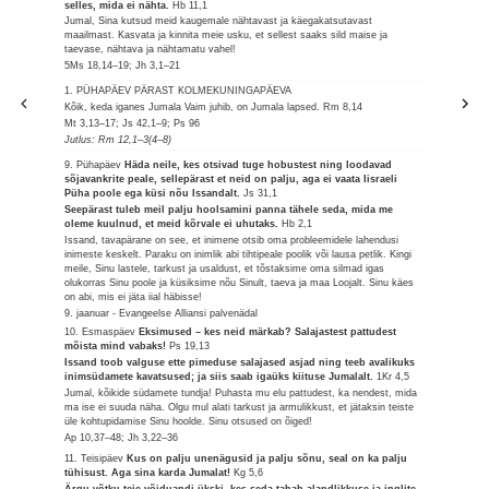
selles, mida ei nähta.
Hb 11,1
Jumal, Sina kutsud meid kaugemale nähtavast ja käegakatsutavast
maailmast. Kasvata ja kinnita meie usku, et sellest saaks sild maise ja
taevase, nähtava ja nähtamatu vahel!
5Ms 18,14–19; Jh 3,1–21
1. PÜHAPÄEV PÄRAST KOLMEKUNINGAPÄEVA
Kõik, keda iganes Jumala Vaim juhib, on Jumala lapsed.
Rm 8,14
Mt 3,13–17; Js 42,1–9; Ps 96
Jutlus: Rm 12,1–3(4–8)
9. Pühapäev
Häda neile, kes otsivad tuge hobustest ning loodavad
sõjavankrite peale, sellepärast et neid on palju, aga ei vaata Iisraeli
Püha poole ega küsi nõu Issandalt.
Js 31,1
Seepärast tuleb meil palju hoolsamini panna tähele seda, mida me
oleme kuulnud, et meid kõrvale ei uhutaks.
Hb 2,1
Issand, tavapärane on see, et inimene otsib oma probleemidele lahendusi
inimeste keskelt. Paraku on inimlik abi tihtipeale poolik või lausa petlik. Kingi
meile, Sinu lastele, tarkust ja usaldust, et tõstaksime oma silmad igas
olukorras Sinu poole ja küsiksime nõu Sinult, taeva ja maa Loojalt. Sinu käes
on abi, mis ei jäta iial häbisse!
9. jaanuar - Evangeelse Alliansi palvenädal
10. Esmaspäev
Eksimused – kes neid märkab? Salajastest pattudest
mõista mind vabaks!
Ps 19,13
Issand toob valguse ette pimeduse salajased asjad ning teeb avalikuks
inimsüdamete kavatsused; ja siis saab igaüks kiituse Jumalalt.
1Kr 4,5
Jumal, kõikide südamete tundja! Puhasta mu elu pattudest, ka nendest, mida
ma ise ei suuda näha. Olgu mul alati tarkust ja armulikkust, et jätaksin teiste
üle kohtupidamise Sinu hoolde. Sinu otsused on õiged!
Ap 10,37–48; Jh 3,22–36
11. Teisipäev
Kus on palju unenägusid ja palju sõnu, seal on ka palju
tühisust. Aga sina karda Jumalat!
Kg 5,6
Ärgu võtku teie võiduandi ükski, kes seda tahab alandlikkuse ja inglite