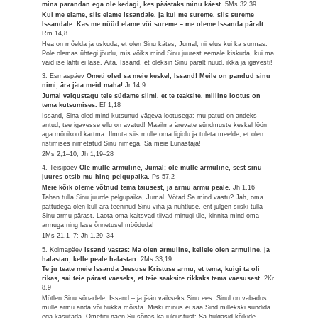
mina parandan ega ole kedagi, kes päästaks minu käest.
5Ms 32,39
Kui me elame, siis elame Issandale, ja kui me sureme, siis sureme
Issandale. Kas me nüüd elame või sureme – me oleme Issanda päralt.
Rm 14,8
Hea on mõelda ja uskuda, et olen Sinu kätes, Jumal, nii elus kui ka surmas.
Pole olemas ühtegi jõudu, mis võiks mind Sinu juurest eemale kiskuda, kui ma
vaid ise lahti ei lase. Aita, Issand, et oleksin Sinu päralt nüüd, ikka ja igavesti!
3. Esmaspäev
Ometi oled sa meie keskel, Issand! Meile on pandud sinu
nimi, ära jäta meid maha!
Jr 14,9
Jumal valgustagu teie südame silmi, et te teaksite, milline lootus on
tema kutsumises.
Ef 1,18
Issand, Sina oled mind kutsunud vägeva lootusega: mu patud on andeks
antud, tee igavesse ellu on avatud! Maailma ärevate sündmuste keskel löön
aga mõnikord kartma. Ilmuta siis mulle oma ligiolu ja tuleta meelde, et olen
ristimises nimetatud Sinu nimega, Sa meie Lunastaja!
2Ms 2,1–10; Jh 1,19–28
4. Teisipäev
Ole mulle armuline, Jumal; ole mulle armuline, sest sinu
juures otsib mu hing pelgupaika.
Ps 57,2
Meie kõik oleme võtnud tema täiusest, ja armu armu peale.
Jh 1,16
Tahan tulla Sinu juurde pelgupaika, Jumal. Võtad Sa mind vastu? Jah, oma
pattudega olen küll ära teeninud Sinu viha ja nuhtluse, ent julgen siiski tulla –
Sinu armu pärast. Laota oma kaitsvad tiivad minugi üle, kinnita mind oma
armuga ning lase õnnetusel mööduda!
1Ms 21,1–7; Jh 1,29–34
5. Kolmapäev
Issand vastas: Ma olen armuline, kellele olen armuline, ja
halastan, kelle peale halastan.
2Ms 33,19
Te ju teate meie Issanda Jeesuse Kristuse armu, et tema, kuigi ta oli
rikas, sai teie pärast vaeseks, et teie saaksite rikkaks tema vaesusest.
2Kr
8,9
Mõtlen Sinu sõnadele, Issand – ja jään vaikseks Sinu ees. Sinul on vabadus
mulle armu anda või hukka mõista. Miski minus ei saa Sind millekski sundida
ega käsutada. Ometigi näen Su sõnas ka julgustust: Sa hülgasid kõikide