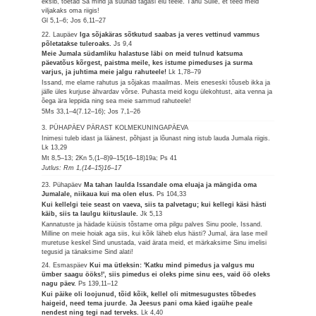
eksib, toetad Sa mind ja suunad tagasi elu teele. Tänu Sulle, et teed meid
viljakaks oma riigis!
Gl 5,1–6; Jos 6,11–27
22. Laupäev
Iga sõjakäras sõtkutud saabas ja veres vettinud vammus
põletatakse tuleroaks.
Js 9,4
Meie Jumala südamliku halastuse läbi on meid tulnud katsuma
päevatõus kõrgest, paistma meile, kes istume pimeduses ja surma
varjus, ja juhtima meie jalgu rahuteele!
Lk 1,78–79
Issand, me elame rahutus ja sõjakas maailmas. Meis eneseski tõuseb ikka ja
jälle üles kurjuse ähvardav võrse. Puhasta meid kogu ülekohtust, aita venna ja
õega ära leppida ning sea meie sammud rahuteele!
5Ms 33,1–4(7.12–16); Jos 7,1–26
3. PÜHAPÄEV PÄRAST KOLMEKUNINGAPÄEVA
Inimesi tuleb idast ja läänest, põhjast ja lõunast ning istub lauda Jumala riigis.
Lk 13,29
Mt 8,5–13; 2Kn 5,(1–8)9–15(16–18)19a; Ps 41
Jutlus: Rm 1,(14–15)16–17
23. Pühapäev
Ma tahan laulda Issandale oma eluaja ja mängida oma
Jumalale, niikaua kui ma olen elus.
Ps 104,33
Kui kellelgi teie seast on vaeva, siis ta palvetagu; kui kellegi käsi hästi
käib, siis ta laulgu kiituslaule.
Jk 5,13
Kannatuste ja hädade küüsis tõstame oma pilgu palves Sinu poole, Issand.
Milline on meie hoiak aga siis, kui kõik läheb elus hästi? Jumal, ära lase meil
muretuse keskel Sind unustada, vaid ärata meid, et märkaksime Sinu imelisi
tegusid ja tänaksime Sind alati!
24. Esmaspäev
Kui ma ütleksin: 'Katku mind pimedus ja valgus mu
ümber saagu ööks!', siis pimedus ei oleks pime sinu ees, vaid öö oleks
nagu päev.
Ps 139,11–12
Kui päike oli loojunud, tõid kõik, kellel oli mitmesugustes tõbedes
haigeid, need tema juurde. Ja Jeesus pani oma käed igaühe peale
nendest ning tegi nad terveks.
Lk 4,40