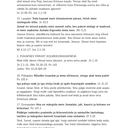
oled teinud oma Poja Jeesuse Kristuse kaudu. Temas oled Sa meid
armastanud kuni ristisurmani, et võiksime koos Kristusega surma ära võita ja
viibida Su pühade osaduses igavesti!
Lk 12,49–53; Jos 1,1–18
15. Laupäev
Teda haavati meie üleastumiste pärast, löödi meie
süütegude tõttu.
Js 53,5
Jumal on teinud patuks meie asemel selle, kes patust midagi ei teadnud,
et meie saaksime Jumala õiguseks tema sees.
2Kr 5,21
Jeesus Kristus, alandlikuna loobusid Sa oma taevasest kirkusest ning võtsid
meile määratud patukaristuse enda peale. See tõsiasi on meie ainus lootus
elus ja surmas. Me ei saa end ise lunastada. Jeesus, Sinust kinni haarates
leiame rahu ja saame terveks!
Mt 4,12–17; Jos 2,1–24
2. PÜHAPÄEV PÄRAST KOLMEKUNINGAPÄEVA
Meie kõik oleme võtnud tema täiusest, ja armu armu peale.
Jh 1,16
Jh 2,1–11; 2Ms 33,18–23; Ps 143
Jutlus: Rm 12,(4–8)9–16
16. Pühapäev
Nõudke Issandat ja tema võimsust, otsige alati tema palet!
Ps 105,4
Iga paluja saab ja iga otsija leiab ja igale koputajale avatakse.
Lk 11,10
Issand, tänan Sind, et Sinu poole pöördumine, Sinu palge otsimine pole asjatu
ja tagajärjetu. Kingi mulle vaid lapselikku usaldust, et julgeksin kogu oma elu
kõhklematult Sinu kätte paluda. Sina lased end leida ja avad ukse oma
õnnistuse allikale.
17. Esmaspäev
Hea on mängida meie Jumalale; jah, kaunis ja kohane on
kiituslaul.
Ps 147,1
Rääkige isekeskis psalmide ja kiituseviiside ja vaimulike lauludega,
lauldes ja mängides kannelt Issandale oma südames.
Ef 5,19
Sind, Jumal, saame tänada igal ajal. Isegi rasketel tundidel tohime leida seda,
mille eest Sind kiituslauludega austada. Tee meid võimeliseks nägema Sinu
tegusid nii suures kui väikeses!