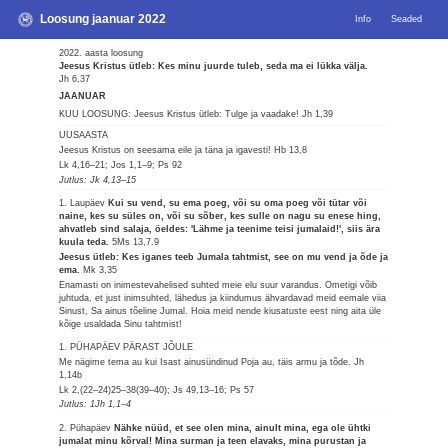
Loosung jaanuar 2022
Info
Seaded
2022. aasta loosung
Jeesus Kristus ütleb: Kes minu juurde tuleb, seda ma ei lükka välja.
Jh 6,37
JAANUAR
KUU LOOSUNG: Jeesus Kristus ütleb: Tulge ja vaadake!
Jh 1,39
UUSAASTA
Jeesus Kristus on seesama eile ja täna ja igavesti!
Hb 13,8
Lk 4,16–21; Jos 1,1–9; Ps 92
Jutlus: Jk 4,13–15
1. Laupäev
Kui su vend, su ema poeg, või su oma poeg või tütar või
naine, kes su süles on, või su sõber, kes sulle on nagu su enese hing,
ahvatleb sind salaja, öeldes: 'Lähme ja teenime teisi jumalaid!', siis ära
kuula teda.
5Ms 13,7.9
Jeesus ütleb: Kes iganes teeb Jumala tahtmist, see on mu vend ja õde ja
ema.
Mk 3,35
Enamasti on inimestevahelised suhted meie elu suur varandus. Ometigi võib
juhtuda, et just inimsuhted, lähedus ja kiindumus ähvardavad meid eemale viia
Sinust, Sa ainus tõeline Jumal. Hoia meid nende kiusatuste eest ning aita üle
kõige usaldada Sinu tahtmist!
1. PÜHAPÄEV PÄRAST JÕULE
Me nägime tema au kui Isast ainusündinud Poja au, täis armu ja tõde.
Jh
1,14b
Lk 2,(22–24)25–38(39–40); Js 49,13–16; Ps 57
Jutlus: 1Jh 1,1–4
2. Pühapäev
Nähke nüüd, et see olen mina, ainult mina, ega ole ühtki
jumalat minu kõrval! Mina surman ja teen elavaks, mina purustan ja