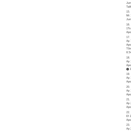
Jum
Tal
15.
Mt 
Jum
16.
1Ts
Apo
17.
Ap 
Apo
Tõn
8.5
18.
Ap 
Apo
19.
Ap 
Apo
20.
Ap 
Apo
21.
Ap 
Apo
22.
Ef 
Apo
23.
Ap 