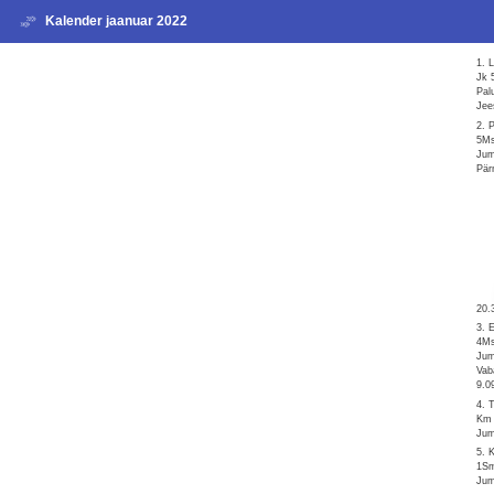
Kalender jaanuar 2022
1. 
Jk 
Pal
Jee
2. 
5Ms
Jum
Pär
20.
3. 
4Ms
Jum
Vab
9.0
4. 
Km 
Jum
5. 
1Sm
Jum