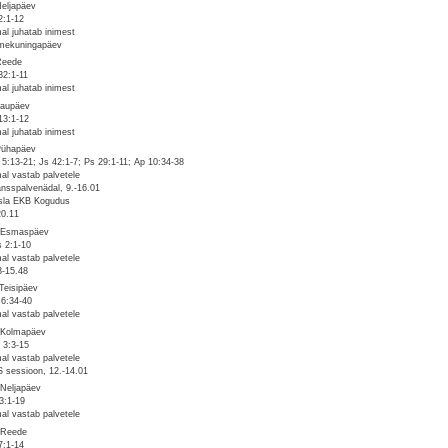
Neljapäev
2:1-12
al juhatab inimest
mekuningapäev
Reede
32:1-11
al juhatab inimest
Laupäev
13:1-12
al juhatab inimest
Pühapäev
 5:13-21; Js 42:1-7; Ps 29:1-11; Ap 10:34-38
al vastab palvetele
iansspalvenädal, 9.-16.01
sla EKB Kogudus
20.11
 Esmaspäev
 2:1-10
al vastab palvetele
3-15.48
 Teisipäev
6:34-40
al vastab palvetele
 Kolmapäev
 3:3-15
al vastab palvetele
 sessioon, 12.-14.01
 Neljapäev
3:1-19
al vastab palvetele
 Reede
7:1-14