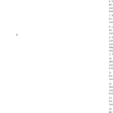
6. 
Mt 
Jum
Kol
7. 
Ps 
Jum
8. 
Ap 
Jum
9. 
1Jh
Jum
All
Ant
10.
2Ms
Jum
9.0
11.
Km 
Jum
12.
1Kn
Jum
KUS
13.
Ha 
Jum
14.
Mt 