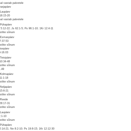
al vastab palvetele
iharjapäev
 Laupäev
18:15-20
al vastab palvetele
 Pühapäev
 5:12-22; Js 62:1-5; Ps 96:1-10; 1Kr 12:4-11
stlite sõnum
 Esmaspäev
7:37-53
stlite sõnum
isepäev
4-16.03
 Teisipäev
10:34-48
stlite sõnum
1.49
 Kolmapäev
11:1-18
stlite sõnum
 Neljapäev
15:6-21
stlite sõnum
 Reede
28:17-31
stlite sõnum
 Laupäev
2:1-10
stlite sõnum
 Pühapäev
2:14-21; Ne 8:2-10; Ps 19:8-15; 1Kr 12:12-30