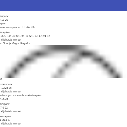
Laupäev
5:13-20
ugem!
suse nimepäev e UUSAASTA
Pühapäev
 32:7-14; Js 60:1-6; Ps 72:1-13; Ef 2:1-12
al juhatab inimest
nu Sool ja Valgus Kogudus
33
Esmaspäev
 10:28-36
al juhatab inimest
adussõjas võidelnute mälestuspäev
9-15.36
Teisipäev
7:9-22
al juhatab inimest
Kolmapäev
 9:14-27
al juhatab inimest