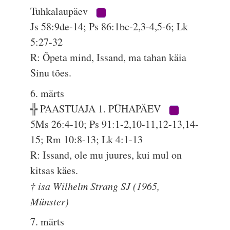
Tuhkalaupäev
Js 58:9de-14; Ps 86:1bc-2,3-4,5-6; Lk
5:27-32
R: Õpeta mind, Issand, ma tahan käia
Sinu tões.
6. märts
╬ PAASTUAJA 1. PÜHAPÄEV
5Ms 26:4-10; Ps 91:1-2,10-11,12-13,14-
15; Rm 10:8-13; Lk 4:1-13
R: Issand, ole mu juures, kui mul on
kitsas käes.
† isa Wilhelm Strang SJ (1965,
Münster)
7. märts