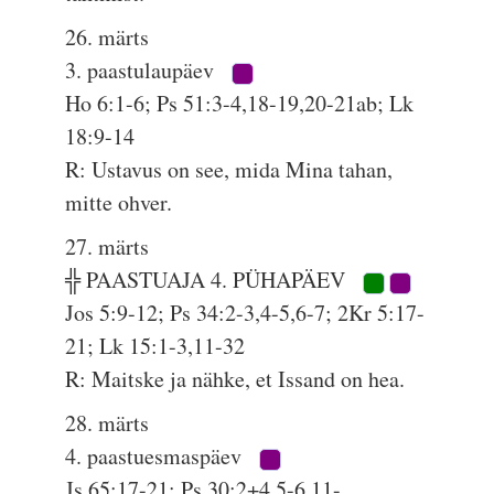
26. märts
3. paastulaupäev
Ho 6:1-6; Ps 51:3-4,18-19,20-21ab; Lk
18:9-14
R: Ustavus on see, mida Mina tahan,
mitte ohver.
27. märts
╬ PAASTUAJA 4. PÜHAPÄEV
Jos 5:9-12; Ps 34:2-3,4-5,6-7; 2Kr 5:17-
21; Lk 15:1-3,11-32
R: Maitske ja nähke, et Issand on hea.
28. märts
4. paastuesmaspäev
Js 65:17-21; Ps 30:2+4,5-6,11-