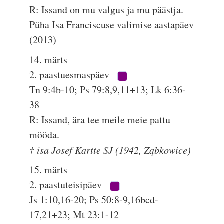
R: Issand on mu valgus ja mu päästja.
Püha Isa Franciscuse valimise aastapäev
(2013)
14. märts
2. paastuesmaspäev
Tn 9:4b-10; Ps 79:8,9,11+13; Lk 6:36-
38
R: Issand, ära tee meile meie pattu
mööda.
† isa Josef Kartte SJ (1942, Ząbkowice)
15. märts
2. paastuteisipäev
Js 1:10,16-20; Ps 50:8-9,16bcd-
17,21+23; Mt 23:1-12