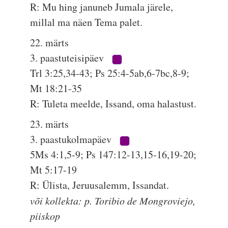
R: Mu hing januneb Jumala järele,
millal ma näen Tema palet.
22. märts
3. paastuteisipäev
Trl 3:25,34-43; Ps 25:4-5ab,6-7bc,8-9;
Mt 18:21-35
R: Tuleta meelde, Issand, oma halastust.
23. märts
3. paastukolmapäev
5Ms 4:1,5-9; Ps 147:12-13,15-16,19-20;
Mt 5:17-19
R: Ülista, Jeruusalemm, Issandat.
või kollekta: p. Toribio de Mongroviejo,
piiskop