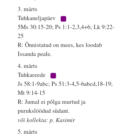
3. märts
Tuhkaneljapäev
5Ms 30:15-20; Ps 1:1-2,3,4+6; Lk 9:22-
25
R: Õnnistatud on mees, kes loodab
Issanda peale.
4. märts
Tuhkareede
Js 58:1-9abc; Ps 51:3-4,5-6abcd,18-19;
Mt 9:14-15
R: Jumal ei põlga murtud ja
purukslöödud südant.
või kollekta: p. Kasimir
5. märts