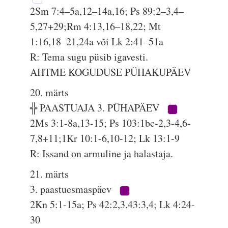
2Sm 7:4–5a,12–14a,16; Ps 89:2–3,4–
5,27+29;Rm 4:13,16–18,22; Mt
1:16,18–21,24a või Lk 2:41–51a
R: Tema sugu püsib igavesti.
AHTME KOGUDUSE PÜHAKUPÄEV
20. märts
╬ PAASTUAJA 3. PÜHAPÄEV
2Ms 3:1-8a,13-15; Ps 103:1bc-2,3-4,6-
7,8+11;1Kr 10:1-6,10-12; Lk 13:1-9
R: Issand on armuline ja halastaja.
21. märts
3. paastuesmaspäev
2Kn 5:1-15a; Ps 42:2,3.43:3,4; Lk 4:24-
30