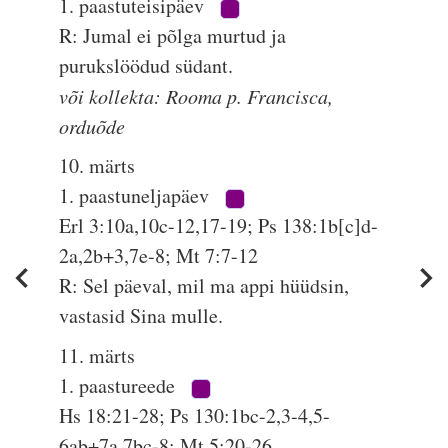
1. paastuteisipäev
R: Jumal ei põlga murtud ja
purukslöödud südant.
või kollekta: Rooma p. Francisca,
orduõde
10. märts
1. paastuneljapäev
Erl 3:10a,10c-12,17-19; Ps 138:1b[c]d-
2a,2b+3,7e-8; Mt 7:7-12
R: Sel päeval, mil ma appi hüüdsin,
vastasid Sina mulle.
11. märts
1. paastureede
Hs 18:21-28; Ps 130:1bc-2,3-4,5-
6ab+7a,7bc-8; Mt 5:20-26