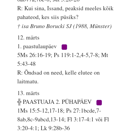
R: Kui sina, Issand, peaksid meeles kõik
pahateod, kes siis püsiks?
† isa Bruno Borucki SJ (1988, Münster)
12. märts
1. paastulaupäev
5Ms 26:16-19; Ps 119:1-2,4-5,7-8; Mt
5:43-48
R: Õndsad on need, kelle elutee on
laitmatu.
13. märts
╬ PAASTUAJA 2. PÜHAPÄEV
1Ms 15:5-12,17-18; Ps 27:1bcde,7-
8ab,8c-9abcd,13-14; Fl 3:17-4:1 või Fl
3:20-4:1; Lk 9:28b-36