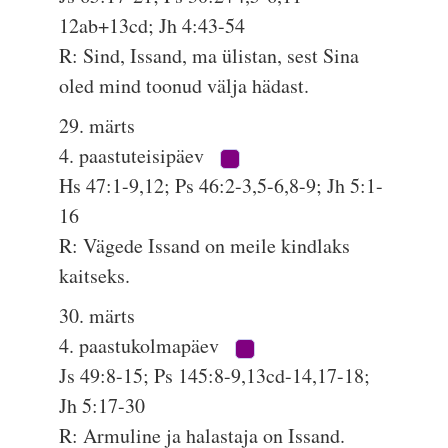
12ab+13cd; Jh 4:43-54
R: Sind, Issand, ma ülistan, sest Sina
oled mind toonud välja hädast.
29. märts
4. paastuteisipäev
Hs 47:1-9,12; Ps 46:2-3,5-6,8-9; Jh 5:1-
16
R: Vägede Issand on meile kindlaks
kaitseks.
30. märts
4. paastukolmapäev
Js 49:8-15; Ps 145:8-9,13cd-14,17-18;
Jh 5:17-30
R: Armuline ja halastaja on Issand.