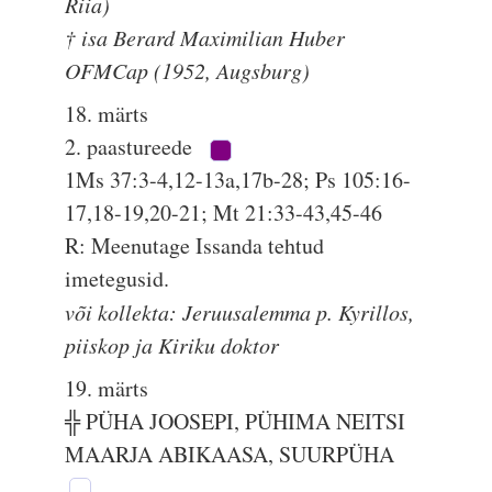
Riia)
† isa Berard Maximilian Huber
OFMCap (1952, Augsburg)
18. märts
2. paastureede
1Ms 37:3-4,12-13a,17b-28; Ps 105:16-
17,18-19,20-21; Mt 21:33-43,45-46
R: Meenutage Issanda tehtud
imetegusid.
või kollekta: Jeruusalemma p. Kyrillos,
piiskop ja Kiriku doktor
19. märts
╬ PÜHA JOOSEPI, PÜHIMA NEITSI
MAARJA ABIKAASA, SUURPÜHA