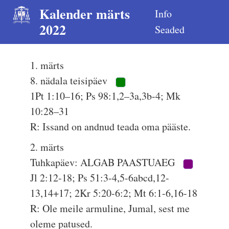
Kalender märts
Info
2022
Seaded
1. märts
8. nädala teisipäev
1Pt 1:10–16; Ps 98:1,2–3a,3b-4; Mk
10:28–31
R: Issand on andnud teada oma pääste.
2. märts
Tuhkapäev: ALGAB PAASTUAEG
Jl 2:12-18; Ps 51:3-4,5-6abcd,12-
13,14+17; 2Kr 5:20-6:2; Mt 6:1-6,16-18
R: Ole meile armuline, Jumal, sest me
oleme patused.