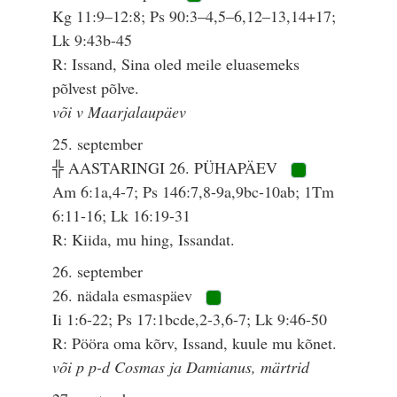
Kg 11:9–12:8; Ps 90:3–4,5–6,12–13,14+17;
Lk 9:43b-45
R: Issand, Sina oled meile eluasemeks
põlvest põlve.
või v Maarjalaupäev
25. september
╬ AASTARINGI 26. PÜHAPÄEV
Am 6:1a,4-7; Ps 146:7,8-9a,9bc-10ab; 1Tm
6:11-16; Lk 16:19-31
R: Kiida, mu hing, Issandat.
26. september
26. nädala esmaspäev
Ii 1:6-22; Ps 17:1bcde,2-3,6-7; Lk 9:46-50
R: Pööra oma kõrv, Issand, kuule mu kõnet.
või p p-d Cosmas ja Damianus, märtrid