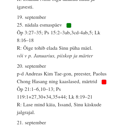
igavesti.
19. september
25. nädala esmaspäev
Õp 3:27–35; Ps 15:2–3ab,3cd-4ab,5; Lk
8:16–18
R: Õige tohib elada Sinu püha mäel.
või v p. Januarius, piiskop ja märter
20. september
p-d Andreas Kim Tae-gon, preester, Paolus
Chong Hasang ning kaaslased, märtrid
Õp 21:1–6,10–13; Ps
119:1+27,30+34,35+44; Lk 8:19–21
R: Lase mind käia, Issand, Sinu käskude
jalgrajal.
21. september