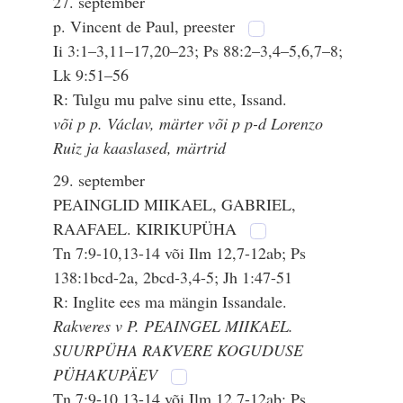
27. september
p. Vincent de Paul, preester
Ii 3:1–3,11–17,20–23; Ps 88:2–3,4–5,6,7–8;
Lk 9:51–56
R: Tulgu mu palve sinu ette, Issand.
või p p. Václav, märter või p p-d Lorenzo
Ruiz ja kaaslased, märtrid
29. september
PEAINGLID MIIKAEL, GABRIEL,
RAAFAEL. KIRIKUPÜHA
Tn 7:9-10,13-14 või Ilm 12,7-12ab; Ps
138:1bcd-2a, 2bcd-3,4-5; Jh 1:47-51
R: Inglite ees ma mängin Issandale.
Rakveres v P. PEAINGEL MIIKAEL.
SUURPÜHA RAKVERE KOGUDUSE
PÜHAKUPÄEV
Tn 7:9-10,13-14 või Ilm 12,7-12ab; Ps