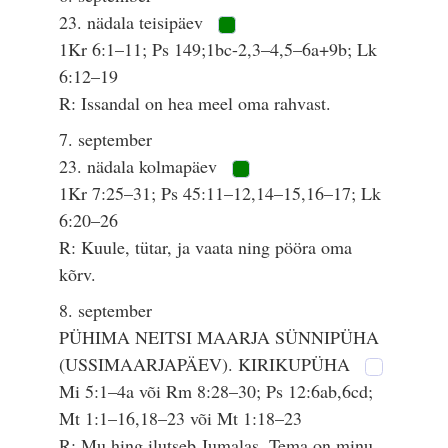
23. nädala teisipäev
1Kr 6:1–11; Ps 149;1bc-2,3–4,5–6a+9b; Lk
6:12–19
R: Issandal on hea meel oma rahvast.
7. september
23. nädala kolmapäev
1Kr 7:25–31; Ps 45:11–12,14–15,16–17; Lk
6:20–26
R: Kuule, tütar, ja vaata ning pööra oma
kõrv.
8. september
PÜHIMA NEITSI MAARJA SÜNNIPÜHA
(USSIMAARJAPÄEV). KIRIKUPÜHA
Mi 5:1–4a või Rm 8:28–30; Ps 12:6ab,6cd;
Mt 1:1–16,18–23 või Mt 1:18–23
R: Mu hing ilutseb Jumalas, Tema on minu