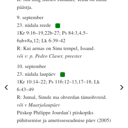
päästja.
9. september
23. nädala reede
1Kr 9:16–19,22b-27; Ps 84:3,4,5–
6ab+8a,12; Lk 6:39–42
R: Kui armas on Sinu tempel, Issand.
või v: p. Pedro Claver, preester
10. september
23. nädala laupäev
1Kr 10:14–22; Ps 116:12–13,17–18; Lk
6:43–49
R: Jumal, Sinule ma ohverdan tänuohvreid.
või v Maarjalaupäev
Piiskop Philippe Jourdan’i piiskopiks
pühitsemise ja ametisseseadmise päev (2005)