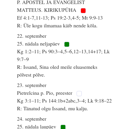
P. APOSTEL JA EVANGELIST
MATTEUS. KIRIKUPÜHA
Ef 4:1-7,11-13; Ps 19:2-3,4-5; Mt 9:9-13
R: Üle kogu ilmamaa käib nende kõla.
22. september
25. nädala neljapäev
Kg 1:2–11; Ps 90:3–4,5–6,12–13,14+17; Lk
9:7–9
R: Issand, Sina oled meile eluasemeks
põlvest põlve.
23. september
Pietrelcina p. Pio, preester
Kg 3:1–11; Ps 144:1b+2abc,3–4; Lk 9:18–22
R: Tänatud olgu Issand, mu kalju.
24. september
25. nädala laupäev