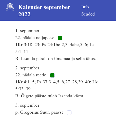
Kalender september
Info
2022
Seaded
1. september
22. nädala neljapäev
1Kr 3:18–23; Ps 24:1bc-2,3–4abc,5–6; Lk
5:1–11
R: Issanda päralt on ilmamaa ja selle täius.
2. september
22. nädala reede
1Kr 4:1–5; Ps 37:3–4,5–6,27–28,39–40; Lk
5:33–39
R: Õigete pääste tuleb Issanda käest.
3. september
p. Gregorius Suur, paavst