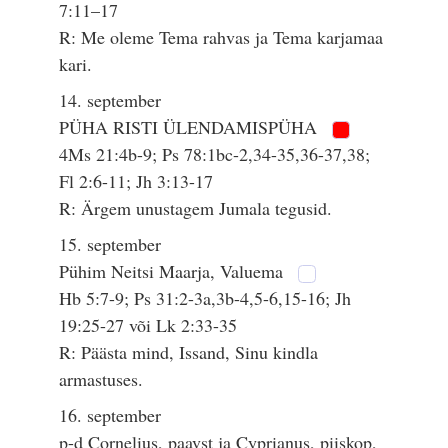
7:11–17
R: Me oleme Tema rahvas ja Tema karjamaa
kari.
14. september
PÜHA RISTI ÜLENDAMISPÜHA
4Ms 21:4b-9; Ps 78:1bc-2,34-35,36-37,38;
Fl 2:6-11; Jh 3:13-17
R: Ärgem unustagem Jumala tegusid.
15. september
Pühim Neitsi Maarja, Valuema
Hb 5:7-9; Ps 31:2-3a,3b-4,5-6,15-16; Jh
19:25-27 või Lk 2:33-35
R: Päästa mind, Issand, Sinu kindla
armastuses.
16. september
p-d Cornelius, paavst ja Cyprianus, piiskop,