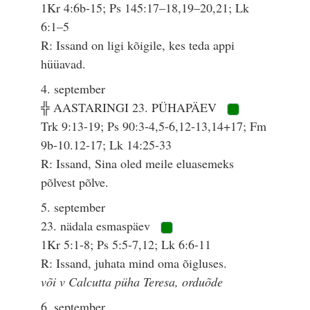
1Kr 4:6b-15; Ps 145:17–18,19–20,21; Lk
6:1–5
R: Issand on ligi kõigile, kes teda appi
hüüavad.
4. september
╬ AASTARINGI 23. PÜHAPÄEV
Trk 9:13-19; Ps 90:3-4,5-6,12-13,14+17; Fm
9b-10.12-17; Lk 14:25-33
R: Issand, Sina oled meile eluasemeks
põlvest põlve.
5. september
23. nädala esmaspäev
1Kr 5:1-8; Ps 5:5-7,12; Lk 6:6-11
R: Issand, juhata mind oma õigluses.
või v Calcutta püha Teresa, orduõde
6. september