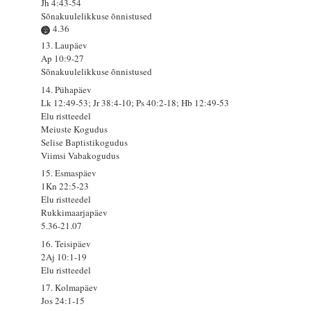
Jh 4:43-54
Sõnakuulelikkuse õnnistused
4.36
13. Laupäev
Ap 10:9-27
Sõnakuulelikkuse õnnistused
14. Pühapäev
Lk 12:49-53; Jr 38:4-10; Ps 40:2-18; Hb 12:49-53
Elu ristteedel
Meiuste Kogudus
Selise Baptistikogudus
Viimsi Vabakogudus
15. Esmaspäev
1Kn 22:5-23
Elu ristteedel
Rukkimaarjapäev
5.36-21.07
16. Teisipäev
2Aj 10:1-19
Elu ristteedel
17. Kolmapäev
Jos 24:1-15