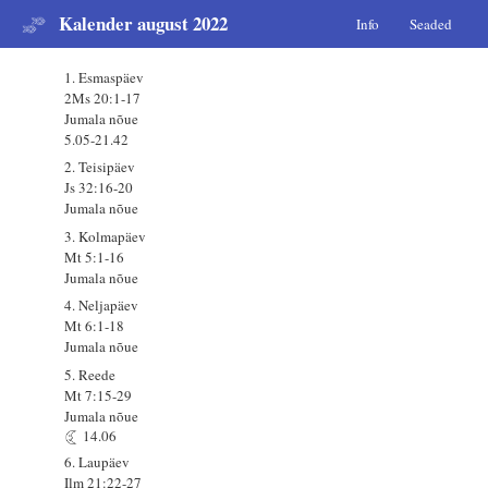
Kalender august 2022
Info
Seaded
1. Esmaspäev
2Ms 20:1-17
Jumala nõue
5.05-21.42
2. Teisipäev
Js 32:16-20
Jumala nõue
3. Kolmapäev
Mt 5:1-16
Jumala nõue
4. Neljapäev
Mt 6:1-18
Jumala nõue
5. Reede
Mt 7:15-29
Jumala nõue
14.06
6. Laupäev
Ilm 21:22-27