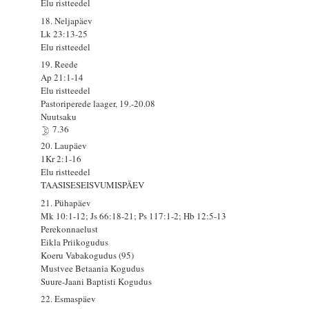
Elu ristteedel
18. Neljapäev
Lk 23:13-25
Elu ristteedel
19. Reede
Ap 21:1-14
Elu ristteedel
Pastoriperede laager, 19.-20.08
Nuutsaku
7.36
20. Laupäev
1Kr 2:1-16
Elu ristteedel
TAASISESEISVUMISPÄEV
21. Pühapäev
Mk 10:1-12; Js 66:18-21; Ps 117:1-2; Hb 12:5-13
Perekonnaelust
Eikla Priikogudus
Koeru Vabakogudus (95)
Mustvee Betaania Kogudus
Suure-Jaani Baptisti Kogudus
22. Esmaspäev