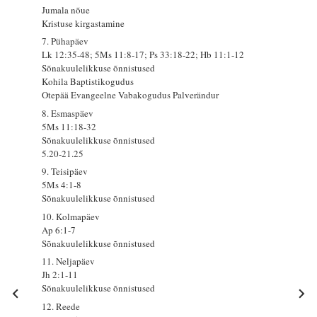
Jumala nõue
Kristuse kirgastamine
7. Pühapäev
Lk 12:35-48; 5Ms 11:8-17; Ps 33:18-22; Hb 11:1-12
Sõnakuulelikkuse õnnistused
Kohila Baptistikogudus
Otepää Evangeelne Vabakogudus Palverändur
8. Esmaspäev
5Ms 11:18-32
Sõnakuulelikkuse õnnistused
5.20-21.25
9. Teisipäev
5Ms 4:1-8
Sõnakuulelikkuse õnnistused
10. Kolmapäev
Ap 6:1-7
Sõnakuulelikkuse õnnistused
11. Neljapäev
Jh 2:1-11
Sõnakuulelikkuse õnnistused
12. Reede