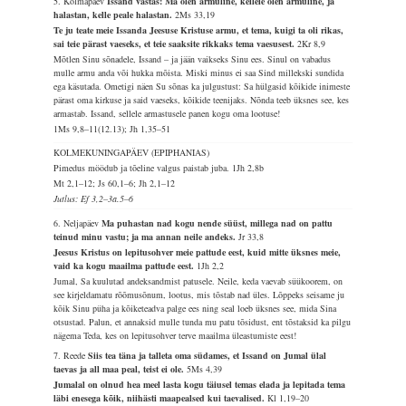
5. Kolmapäev
Issand vastas: Ma olen armuline, kellele olen armuline, ja
halastan, kelle peale halastan.
2Ms 33,19
Te ju teate meie Issanda Jeesuse Kristuse armu, et tema, kuigi ta oli rikas,
sai teie pärast vaeseks, et teie saaksite rikkaks tema vaesusest.
2Kr 8,9
Mõtlen Sinu sõnadele, Issand – ja jään vaikseks Sinu ees. Sinul on vabadus
mulle armu anda või hukka mõista. Miski minus ei saa Sind millekski sundida
ega käsutada. Ometigi näen Su sõnas ka julgustust: Sa hülgasid kõikide inimeste
pärast oma kirkuse ja said vaeseks, kõikide teenijaks. Nõnda teeb üksnes see, kes
armastab. Issand, sellele armastusele panen kogu oma lootuse!
1Ms 9,8–11(12.13); Jh 1,35–51
KOLMEKUNINGAPÄEV (EPIPHANIAS)
Pimedus möödub ja tõeline valgus paistab juba.
1Jh 2,8b
Mt 2,1–12; Js 60,1–6; Jh 2,1–12
Jutlus: Ef 3,2–3a.5–6
6. Neljapäev
Ma puhastan nad kogu nende süüst, millega nad on pattu
teinud minu vastu; ja ma annan neile andeks.
Jr 33,8
Jeesus Kristus on lepitusohver meie pattude eest, kuid mitte üksnes meie,
vaid ka kogu maailma pattude eest.
1Jh 2,2
Jumal, Sa kuulutad andeksandmist patusele. Neile, keda vaevab süükoorem, on
see kirjeldamatu rõõmusõnum, lootus, mis tõstab nad üles. Lõppeks seisame ju
kõik Sinu püha ja kõiketeadva palge ees ning seal loeb üksnes see, mida Sina
otsustad. Palun, et annaksid mulle tunda mu patu tõsidust, ent tõstaksid ka pilgu
nägema Teda, kes on lepitusohver terve maailma üleastumiste eest!
7. Reede
Siis tea täna ja talleta oma südames, et Issand on Jumal ülal
taevas ja all maa peal, teist ei ole.
5Ms 4,39
Jumalal on olnud hea meel lasta kogu täiusel temas elada ja lepitada tema
läbi enesega kõik, niihästi maapealsed kui taevalised.
Kl 1,19–20