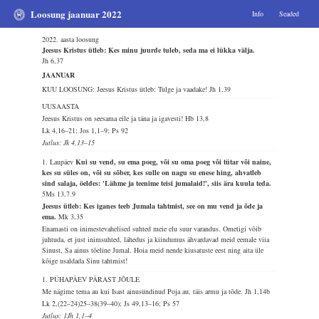
Loosung jaanuar 2022
Info
Seaded
2022. aasta loosung
Jeesus Kristus ütleb: Kes minu juurde tuleb, seda ma ei lükka välja.
Jh 6,37
JAANUAR
KUU LOOSUNG: Jeesus Kristus ütleb: Tulge ja vaadake!
Jh 1,39
UUSAASTA
Jeesus Kristus on seesama eile ja täna ja igavesti!
Hb 13,8
Lk 4,16–21; Jos 1,1–9; Ps 92
Jutlus: Jk 4,13–15
1. Laupäev
Kui su vend, su ema poeg, või su oma poeg või tütar või naine,
kes su süles on, või su sõber, kes sulle on nagu su enese hing, ahvatleb
sind salaja, öeldes: 'Lähme ja teenime teisi jumalaid!', siis ära kuula teda.
5Ms 13,7.9
Jeesus ütleb: Kes iganes teeb Jumala tahtmist, see on mu vend ja õde ja
ema.
Mk 3,35
Enamasti on inimestevahelised suhted meie elu suur varandus. Ometigi võib
juhtuda, et just inimsuhted, lähedus ja kiindumus ähvardavad meid eemale viia
Sinust, Sa ainus tõeline Jumal. Hoia meid nende kiusatuste eest ning aita üle
kõige usaldada Sinu tahtmist!
1. PÜHAPÄEV PÄRAST JÕULE
Me nägime tema au kui Isast ainusündinud Poja au, täis armu ja tõde.
Jh 1,14b
Lk 2,(22–24)25–38(39–40); Js 49,13–16; Ps 57
Jutlus: 1Jh 1,1–4