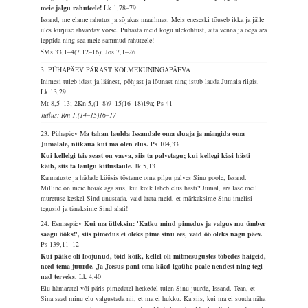
meie jalgu rahuteele!
Lk 1,78–79
Issand, me elame rahutus ja sõjakas maailmas. Meis eneseski tõuseb ikka ja jälle
üles kurjuse ähvardav võrse. Puhasta meid kogu ülekohtust, aita venna ja õega ära
leppida ning sea meie sammud rahuteele!
5Ms 33,1–4(7.12–16); Jos 7,1–26
3. PÜHAPÄEV PÄRAST KOLMEKUNINGAPÄEVA
Inimesi tuleb idast ja läänest, põhjast ja lõunast ning istub lauda Jumala riigis.
Lk 13,29
Mt 8,5–13; 2Kn 5,(1–8)9–15(16–18)19a; Ps 41
Jutlus: Rm 1,(14–15)16–17
23. Pühapäev
Ma tahan laulda Issandale oma eluaja ja mängida oma
Jumalale, niikaua kui ma olen elus.
Ps 104,33
Kui kellelgi teie seast on vaeva, siis ta palvetagu; kui kellegi käsi hästi
käib, siis ta laulgu kiituslaule.
Jk 5,13
Kannatuste ja hädade küüsis tõstame oma pilgu palves Sinu poole, Issand.
Milline on meie hoiak aga siis, kui kõik läheb elus hästi? Jumal, ära lase meil
muretuse keskel Sind unustada, vaid ärata meid, et märkaksime Sinu imelisi
tegusid ja tänaksime Sind alati!
24. Esmaspäev
Kui ma ütleksin: 'Katku mind pimedus ja valgus mu ümber
saagu ööks!', siis pimedus ei oleks pime sinu ees, vaid öö oleks nagu päev.
Ps 139,11–12
Kui päike oli loojunud, tõid kõik, kellel oli mitmesugustes tõbedes haigeid,
need tema juurde. Ja Jeesus pani oma käed igaühe peale nendest ning tegi
nad terveks.
Lk 4,40
Elu hämaratel või päris pimedatel hetkedel tulen Sinu juurde, Issand. Tean, et
Sina saad minu elu valgustada nii, et ma ei hukku. Ka siis, kui ma ei suuda näha