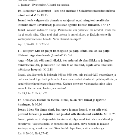
9. jaanuar - Evangeelse Alliansi palvenädal
10. Esmaspäev
Eksimused – kes neid märkab? Salajastest pattudest mõista
mind vabaks!
Ps 19,13
Issand toob valguse ette pimeduse salajased asjad ning teeb avalikuks
inimsüdamete kavatsused; ja siis saab igaüks kiituse Jumalalt.
1Kr 4,5
Jumal, kõikide südamete tundja! Puhasta mu elu pattudest, ka nendest, mida ma
ise ei suuda näha. Olgu mul alati tarkust ja armulikkust, et jätaksin teiste üle
kohtupidamise Sinu hoolde. Sinu otsused on õiged!
Ap 10,37–48; Jh 3,22–36
11. Teisipäev
Kus on palju unenägusid ja palju sõnu, seal on ka palju
tühisust. Aga sina karda Jumalat!
Kg 5,6
Ärgu võtku teie võiduandi ükski, kes seda tahab alandlikkuse ja inglite
teenimise kaudu, ja kes selle üle, mis ta on näinud, asjata oma lihalikus
mõistuses hoopleb.
Kl 2,18
Issand, aita ära tunda ja koheselt hüljata kõik see, mis paistab küll suurepärase ja
erilisena, kuid tegelikult pole seda. Hoia meie südant eksitavate pettekujutluste ja
suud tühiste hooplevate sõnade eest. Kadugu me elust valevagadus ning tulgu
asemele tõeline usk, lootus ja armastus!
Lk 18,15–17; Jh 4,1–26
12. Kolmapäev
Issand on tõeline Jumal, ta on elav Jumal ja igavene
kuningas.
Jr 10,10
Jeesus ütles: Ma tänan sind, Isa, taeva ja maa Issand, et sa selle oled
peitnud tarkade ja mõistlike eest ja oled selle ilmutanud väetitele.
Mt 11,25
Issand, päästa meid ebajumalate teenimisest, olgu nood kui tahes meeldivad ja
ahvatlevad! Valgusta meid, et tunneksime ära Sinu, elava Jumala ja igavese
kuninga, ning annaksime end Sinu hoolde lapseliku ja siira usaldusega.
Rm 8,26–30; Jh 4,27–42