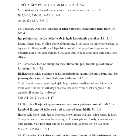
2. PÜHAPÄEV PÄRAST KOLMEKUNINGAPÄEVA
Meie kõik oleme võtnud tema täiusest, ja armu armu peale.
Jh 1,16
Jh 2,1–11; 2Ms 33,18–23; Ps 143
Jutlus: Rm 12,(4–8)9–16
16. Pühapäev
Nõudke Issandat ja tema võimsust, otsige alati tema palet!
Ps
105,4
Iga paluja saab ja iga otsija leiab ja igale koputajale avatakse.
Lk 11,10
Issand, tänan Sind, et Sinu poole pöördumine, Sinu palge otsimine pole asjatu ja
tagajärjetu. Kingi mulle vaid lapselikku usaldust, et julgeksin kogu oma elu
kõhklematult Sinu kätte paluda. Sina lased end leida ja avad ukse oma õnnistuse
allikale.
17. Esmaspäev
Hea on mängida meie Jumalale; jah, kaunis ja kohane on
kiituslaul.
Ps 147,1
Rääkige isekeskis psalmide ja kiituseviiside ja vaimulike lauludega, lauldes
ja mängides kannelt Issandale oma südames.
Ef 5,19
Sind, Jumal, saame tänada igal ajal. Isegi rasketel tundidel tohime leida seda,
mille eest Sind kiituslauludega austada. Tee meid võimeliseks nägema Sinu
tegusid nii suures kui väikeses!
5Ms 5,1–7(8-21); Jos 3,1–17
18. Teisipäev
Karjata kepiga oma rahvast, oma pärisosa lambaid.
Mi 7,14
Lambad järgnevad talle, sest nad tunnevad tema häält.
Jh 10,4
Hea on käia Sinu järel, Jeesus Kristus, meie taevane Karjane! Sinu kaudu ja koos
Sinuga leiame viljaka maa Jumala riigis. Ära siis jäta meid iialgi ekslema meie
oma teedele, vaid lase meil kuulda Su häält ning järgneda sellele usalduses!
Mk 2,23–28; Jos 4,1–5,1
19. Kolmapäev
Kes kehva pilkab, teotab tema Loojat, ei jää karistuseta, kes