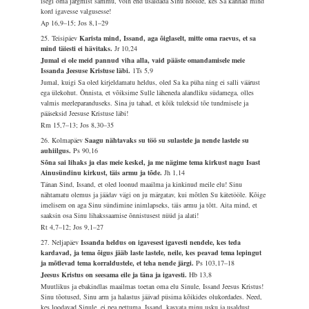
isegi oma järgmist sammu, võin end usaldada Sinu hoolde, kes Sa kannad mind
kord igavesse valgusesse!
Ap 16,9–15; Jos 8,1–29
25. Teisipäev
Karista mind, Issand, aga õiglaselt, mitte oma raevus, et sa
mind täiesti ei hävitaks.
Jr 10,24
Jumal ei ole meid pannud viha alla, vaid pääste omandamisele meie
Issanda Jeesuse Kristuse läbi.
1Ts 5,9
Jumal, kuigi Sa oled kirjeldamatu heldus, oled Sa ka püha ning ei salli väärust
ega ülekohut. Õnnista, et võiksime Sulle läheneda alandliku südamega, olles
valmis meeleparanduseks. Sina ju tahad, et kõik tuleksid tõe tundmisele ja
pääseksid Jeesuse Kristuse läbi!
Rm 15,7–13; Jos 8,30–35
26. Kolmapäev
Saagu nähtavaks su töö su sulastele ja nende lastele su
auhiilgus.
Ps 90,16
Sõna sai lihaks ja elas meie keskel, ja me nägime tema kirkust nagu Isast
Ainusündinu kirkust, täis armu ja tõde.
Jh 1,14
Tänan Sind, Issand, et oled loonud maailma ja kinkinud meile elu! Sinu
nähtamatu olemus ja jäädav vägi on ju märgatav, kui mõtlen Su kätetööle. Kõige
imelisem on aga Sinu sündimine inimlapseks, täis armu ja tõtt. Aita mind, et
saaksin osa Sinu lihakssaamise õnnistusest nüüd ja alati!
Rt 4,7–12; Jos 9,1–27
27. Neljapäev
Issanda heldus on igavesest igavesti nendele, kes teda
kardavad, ja tema õigus jääb laste lastele, neile, kes peavad tema lepingut
ja mõtlevad tema korraldustele, et teha nende järgi.
Ps 103,17–18
Jeesus Kristus on seesama eile ja täna ja igavesti.
Hb 13,8
Muutlikus ja ebakindlas maailmas toetan oma elu Sinule, Issand Jeesus Kristus!
Sinu tõotused, Sinu arm ja halastus jäävad püsima kõikides olukordades. Need,
kes loodavad Sinule, ei pea pettuma. Issand, kasvata minu usku ja usaldust