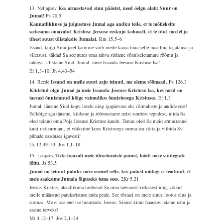
13. Neljapäev
Kes armastavad sinu päästet, need öelgu alati: Suur on
Jumal!
Ps 70,5
Kannatlikkuse ja julgustuse Jumal aga andku teile, et te mõtleksite
sedasama omavahel Kristuse Jeesuse eeskuju kohaselt, et te ühel meelel ja
ühest suust ülistaksite Jumalat.
Rm 15,5–6
Issand, kuigi Sinu järel käimine võib meile kaasa tuua selle maailma tagakiusu ja
viletsust, täidad Sa seejuures oma rahva südame sõnulseletamatu rõõmu ja
rahuga. Ülistame Sind, Jumal, meie Issanda Jeesuse Kristuse Isa!
Ef 1,3–10; Jh 4,43–54
14. Reede
Issand on meile suuri asju teinud, me oleme rõõmsad.
Ps 126,3
Kiidetud olgu Jumal ja meie Issanda Jeesuse Kristuse Isa, kes meid on
taevast õnnistanud kõige vaimuliku õnnistusega Kristuses.
Ef 1,3
Jumal, täname Sind kogu loodu ning igapäevase elu võimaluste ja andide eest!
Eelkõige aga täname, kiidame ja rõõmustame neist suurtest tegudest, mida Sa
oled teinud oma Poja Jeesuse Kristuse kaudu. Temas oled Sa meid armastanud
kuni ristisurmani, et võiksime koos Kristusega surma ära võita ja viibida Su
pühade osaduses igavesti!
Lk 12,49–53; Jos 1,1–18
15. Laupäev
Teda haavati meie üleastumiste pärast, löödi meie süütegude
tõttu.
Js 53,5
Jumal on teinud patuks meie asemel selle, kes patust midagi ei teadnud, et
meie saaksime Jumala õiguseks tema sees.
2Kr 5,21
Jeesus Kristus, alandlikuna loobusid Sa oma taevasest kirkusest ning võtsid
meile määratud patukaristuse enda peale. See tõsiasi on meie ainus lootus elus ja
surmas. Me ei saa end ise lunastada. Jeesus, Sinust kinni haarates leiame rahu ja
saame terveks!
Mt 4,12–17; Jos 2,1–24