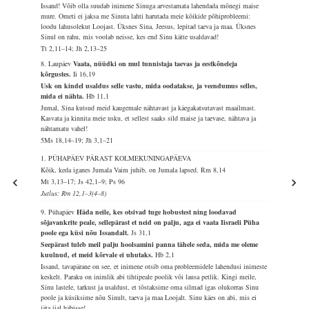
Issand! Võib olla suudab inimene Sinuga arvestamata lahendada mõnegi maise
mure. Ometi ei jaksa me Sinuta lahti harutada meie kõikide põhiprobleemi:
loodu lahusolekut Loojast. Üksnes Sina, Jeesus, lepitad taeva ja maa. Üksnes
Sinul on rahu, mis voolab neisse, kes end Sinu kätte usaldavad!
Tt 2,11–14; Jh 2,13–25
8. Laupäev
Vaata, nüüdki on mul tunnistaja taevas ja eestkõneleja
kõrgustes.
Ii 16,19
Usk on kindel usaldus selle vastu, mida oodatakse, ja veendumus selles,
mida ei nähta.
Hb 11,1
Jumal, Sina kutsud meid kaugemale nähtavast ja käegakatsutavast maailmast.
Kasvata ja kinnita meie usku, et sellest saaks sild maise ja taevase, nähtava ja
nähtamatu vahel!
5Ms 18,14–19; Jh 3,1–21
1. PÜHAPÄEV PÄRAST KOLMEKUNINGAPÄEVA
Kõik, keda iganes Jumala Vaim juhib, on Jumala lapsed.
Rm 8,14
Mt 3,13–17; Js 42,1–9; Ps 96
Jutlus: Rm 12,1–3(4–8)
9. Pühapäev
Häda neile, kes otsivad tuge hobustest ning loodavad
sõjavankrite peale, sellepärast et neid on palju, aga ei vaata Iisraeli Püha
poole ega küsi nõu Issandalt.
Js 31,1
Seepärast tuleb meil palju hoolsamini panna tähele seda, mida me oleme
kuulnud, et meid kõrvale ei uhutaks.
Hb 2,1
Issand, tavapärane on see, et inimene otsib oma probleemidele lahendusi inimeste
keskelt. Paraku on inimlik abi tihtipeale poolik või lausa petlik. Kingi meile,
Sinu lastele, tarkust ja usaldust, et tõstaksime oma silmad igas olukorras Sinu
poole ja küsiksime nõu Sinult, taeva ja maa Loojalt. Sinu käes on abi, mis ei
jäta iial häbisse!