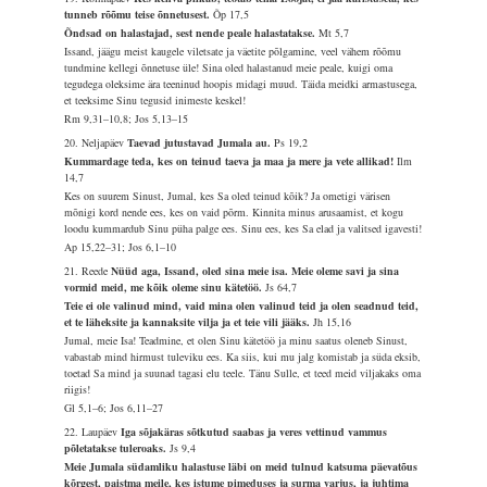
tunneb rõõmu teise õnnetusest.
Õp 17,5
Õndsad on halastajad, sest nende peale halastatakse.
Mt 5,7
Issand, jäägu meist kaugele viletsate ja väetite põlgamine, veel vähem rõõmu
tundmine kellegi õnnetuse üle! Sina oled halastanud meie peale, kuigi oma
tegudega oleksime ära teeninud hoopis midagi muud. Täida meidki armastusega,
et teeksime Sinu tegusid inimeste keskel!
Rm 9,31–10,8; Jos 5,13–15
20. Neljapäev
Taevad jutustavad Jumala au.
Ps 19,2
Kummardage teda, kes on teinud taeva ja maa ja mere ja vete allikad!
Ilm
14,7
Kes on suurem Sinust, Jumal, kes Sa oled teinud kõik? Ja ometigi värisen
mõnigi kord nende ees, kes on vaid põrm. Kinnita minus arusaamist, et kogu
loodu kummardub Sinu püha palge ees. Sinu ees, kes Sa elad ja valitsed igavesti!
Ap 15,22–31; Jos 6,1–10
21. Reede
Nüüd aga, Issand, oled sina meie isa. Meie oleme savi ja sina
vormid meid, me kõik oleme sinu kätetöö.
Js 64,7
Teie ei ole valinud mind, vaid mina olen valinud teid ja olen seadnud teid,
et te läheksite ja kannaksite vilja ja et teie vili jääks.
Jh 15,16
Jumal, meie Isa! Teadmine, et olen Sinu kätetöö ja minu saatus oleneb Sinust,
vabastab mind hirmust tuleviku ees. Ka siis, kui mu jalg komistab ja süda eksib,
toetad Sa mind ja suunad tagasi elu teele. Tänu Sulle, et teed meid viljakaks oma
riigis!
Gl 5,1–6; Jos 6,11–27
22. Laupäev
Iga sõjakäras sõtkutud saabas ja veres vettinud vammus
põletatakse tuleroaks.
Js 9,4
Meie Jumala südamliku halastuse läbi on meid tulnud katsuma päevatõus
kõrgest, paistma meile, kes istume pimeduses ja surma varjus, ja juhtima