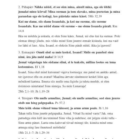
2. Pühapäev
Nähke nüüd, et see olen mina, ainult mina, ega ole ühtki
jumalat minu kõrval! Mina surman ja teen elavaks, mina purustan ja mina
parandan ega ole kedagi, kes päästaks minu käest.
5Ms 32,39
Kui me elame, siis elame Issandale, ja kui me sureme, siis sureme
Issandale. Kas me nüüd elame või sureme – me oleme Issanda päralt.
Rm
14,8
Hea on mõelda ja uskuda, et olen Sinu kätes, Jumal, nii elus kui ka surmas. Pole
olemas ühtegi jõudu, mis võiks mind Sinu juurest eemale kiskuda, kui ma vaid
ise lahti ei lase. Aita, Issand, et oleksin Sinu päralt nüüd, ikka ja igavesti!
3. Esmaspäev
Ometi oled sa meie keskel, Issand! Meile on pandud sinu
nimi, ära jäta meid maha!
Jr 14,9
Jumal valgustagu teie südame silmi, et te teaksite, milline lootus on tema
kutsumises.
Ef 1,18
Issand, Sina oled mind kutsunud vägeva lootusega: mu patud on andeks antud,
tee igavesse ellu on avatud! Maailma ärevate sündmuste keskel löön aga
mõnikord kartma. Ilmuta siis mulle oma ligiolu ja tuleta meelde, et olen
ristimises nimetatud Sinu nimega, Sa meie Lunastaja!
2Ms 2,1–10; Jh 1,19–28
4. Teisipäev
Ole mulle armuline, Jumal; ole mulle armuline, sest sinu juures
otsib mu hing pelgupaika.
Ps 57,2
Meie kõik oleme võtnud tema täiusest, ja armu armu peale.
Jh 1,16
Tahan tulla Sinu juurde pelgupaika, Jumal. Võtad Sa mind vastu? Jah, oma
pattudega olen küll ära teeninud Sinu viha ja nuhtluse, ent julgen siiski tulla –
Sinu armu pärast. Laota oma kaitsvad tiivad minugi üle, kinnita mind oma
armuga ning lase õnnetusel mööduda!
1Ms 21,1–7; Jh 1,29–34