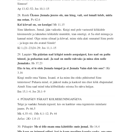
Sinusse!
Ap 13,42–52; Jos 10,1–15
28. Reede
Üksnes Jumala juures ole, mu hing, vait, sest temalt tuleb, mida
ma ootan.
Ps 62,6
Kel kõrvad on, see kuulgu!
Mt 11,15
Sinu läheduses, Jumal, jään vaikseks. Kuigi mul pole vastuseid kõikidele
küsimustele ja lahendusi kõikidele muredele, tean ometigi, et Sa oled minuga ja
kannad mind. Olgu minu silmad ja kõrvad, minu süda alati suunatud Sinu poole
– ja kogu mu elu avatud Sinule!
Kl 1,(21–23)24–29; Jos 11,1–15
29. Laupäev
Ma päästan nad kõigist nende asupaigust, kus nad on pattu
teinud, ja puhastan nad. Ja nad on mulle rahvaks ja mina olen neile
Jumalaks.
Hs 37,23
Eks te tea, et te olete Jumala tempel ja et Jumala Vaim elab teie sees?
1Kr
3,16
Kingi mulle oma Vaimu, Issand, et ka minu ihu oleks pühitsetud Sinu
teenistusse! Puhasta mind, et jääksid maha ja kaoksid mu elust kõik ebajumalad.
Ainult Sina saad mind teha kõlbulikuks seisma Su rahva hulgas.
Ilm 15,1–4; Jos 20,1–9
4. PÜHAPÄEV PÄRAST KOLMEKUNINGAPÄEVA
Tulge ja vaadake Jumala tegusid, kes on kardetav oma tegemistes inimlaste
juures.
Ps 66,5
Mk 4,35–41; 1Ms 8,1–12; Ps 44
Jutlus: 2Kr 1,8–11
30. Pühapäev
Me ei ütle enam oma kätetööle: meie jumal.
Ho 14,4
Mis kasu on inimesel sellest, kui ta kogu maailma kasuks saaks, aga oma