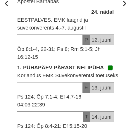
Apostel Barnabas
24. nädal
EESTPALVES: EMK laagrid ja
suvekonverents 4.-7. augustil
P
12. juuni
Õp 8:1-4, 22-31; Ps 8; Rm 5:1-5; Jh
16:12-15
1. PÜHAPÄEV PÄRAST NELIPÜHA
Korjandus EMK Suvekonverentsi toetuseks
E
13. juuni
Ps 124; Õp 7:1-4; Ef 4:7-16
04:03 22:39
T
14. juuni
Ps 124; Õp 8:4-21; Ef 5:15-20