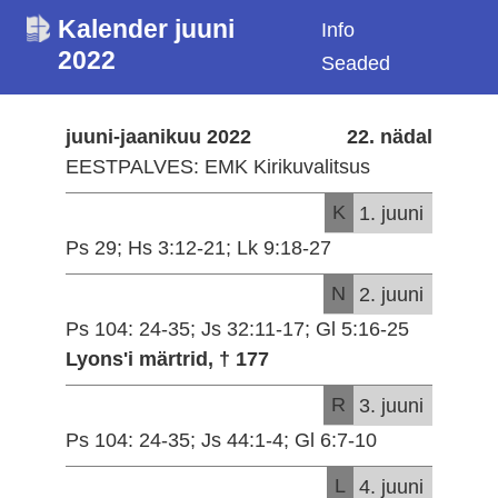
Kalender juuni
Info
2022
Seaded
juuni-jaanikuu 2022
22. nädal
EESTPALVES: EMK Kirikuvalitsus
K
1. juuni
Ps 29; Hs 3:12-21; Lk 9:18-27
N
2. juuni
Ps 104: 24-35; Js 32:11-17; Gl 5:16-25
Lyons'i märtrid, † 177
R
3. juuni
Ps 104: 24-35; Js 44:1-4; Gl 6:7-10
L
4. juuni