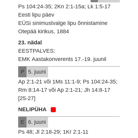
Ps 104:24-35; 2Kn 2:1-15a; Lk 1:5-17
Eesti lipu päev
EÜSi sinimustvalge lipu õnnistamine
Otepää kirikus, 1884
23. nädal
EESTPALVES:
EMK Aastakonverents 17.-19. juunil
P
5. juuni
Ap 2:1-21 või 1Ms 11:1-9; Ps 104:24-35;
Rm 8:14-17 või Ap 2:1-21; Jh 14:8-17
[25-27]
NELIPÜHA
E
6. juuni
Ps 48; Jl 2:18-29; 1Kr 2:1-11