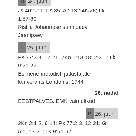
R
24. juuni
Js 40:1-11; Ps 85; Ap 13:14b-26; Lk
1:57-80
Ristija Johannese sünnipäev
Jaanipäev
L
25. juuni
Ps 77:2-3, 12-21; 2Kn 1:13-18; 2:3-5; Lk
9:21-27
Esimene metodisti jutlustajate
konverents Londonis, 1744
26. nädal
EESTPALVES: EMK vaimulikud
P
26. juuni
2Kn 2:1-2, 6-14; Ps 77:2-3, 12-21; Gl
5:1, 13-25; Lk 9:51-62