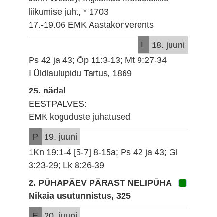
liikumise juht, * 1703
17.-19.06 EMK Aastakonverents
L
18. juuni
Ps 42 ja 43; Õp 11:3-13; Mt 9:27-34
I Üldlaulupidu Tartus, 1869
25. nädal
EESTPALVES:
EMK koguduste juhatused
P
19. juuni
1Kn 19:1-4 [5-7] 8-15a; Ps 42 ja 43; Gl
3:23-29; Lk 8:26-39
2. PÜHAPÄEV PÄRAST NELIPÜHA
Nikaia usutunnistus, 325
E
20. juuni