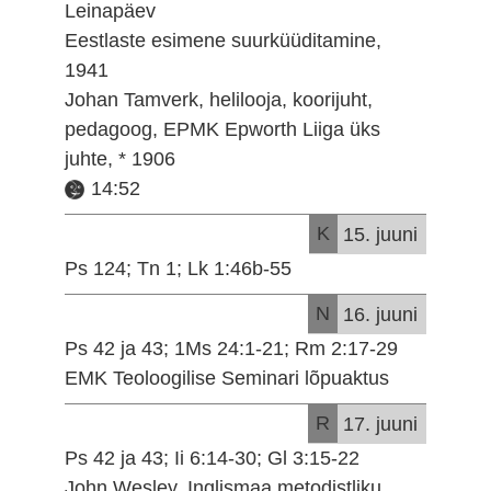
Leinapäev
Eestlaste esimene suurküüditamine,
1941
Johan Tamverk, helilooja, koorijuht,
pedagoog, EPMK Epworth Liiga üks
juhte, * 1906
14:52
K
15. juuni
Ps 124; Tn 1; Lk 1:46b-55
N
16. juuni
Ps 42 ja 43; 1Ms 24:1-21; Rm 2:17-29
EMK Teoloogilise Seminari lõpuaktus
R
17. juuni
Ps 42 ja 43; Ii 6:14-30; Gl 3:15-22
John Wesley, Inglismaa metodistliku