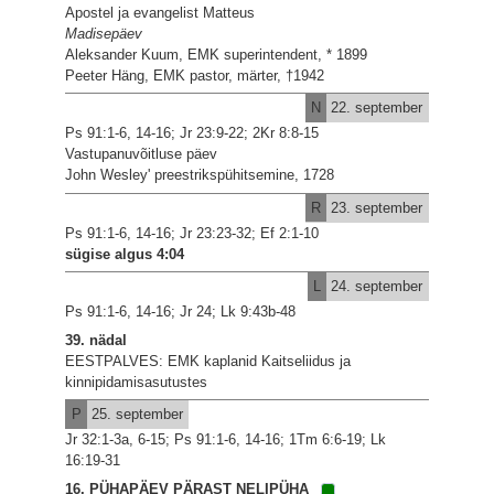
Apostel ja evangelist Matteus
Madisepäev
Aleksander Kuum, EMK superintendent, * 1899
Peeter Häng, EMK pastor, märter, †1942
N
22. september
Ps 91:1-6, 14-16; Jr 23:9-22; 2Kr 8:8-15
Vastupanuvõitluse päev
John Wesley' preestrikspühitsemine, 1728
R
23. september
Ps 91:1-6, 14-16; Jr 23:23-32; Ef 2:1-10
sügise algus 4:04
L
24. september
Ps 91:1-6, 14-16; Jr 24; Lk 9:43b-48
39. nädal
EESTPALVES: EMK kaplanid Kaitseliidus ja
kinnipidamisasutustes
P
25. september
Jr 32:1-3a, 6-15; Ps 91:1-6, 14-16; 1Tm 6:6-19; Lk
16:19-31
16. PÜHAPÄEV PÄRAST NELIPÜHA