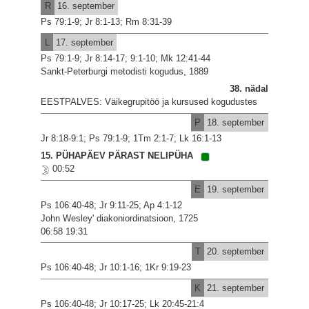
R
16. september
Ps 79:1-9; Jr 8:1-13; Rm 8:31-39
L
17. september
Ps 79:1-9; Jr 8:14-17; 9:1-10; Mk 12:41-44
Sankt-Peterburgi metodisti kogudus, 1889
38. nädal
EESTPALVES: Väikegrupitöö ja kursused kogudustes
P
18. september
Jr 8:18-9:1; Ps 79:1-9; 1Tm 2:1-7; Lk 16:1-13
15. PÜHAPÄEV PÄRAST NELIPÜHA
00:52
E
19. september
Ps 106:40-48; Jr 9:11-25; Ap 4:1-12
John Wesley' diakoniordinatsioon, 1725
06:58 19:31
T
20. september
Ps 106:40-48; Jr 10:1-16; 1Kr 9:19-23
K
21. september
Ps 106:40-48; Jr 10:17-25; Lk 20:45-21:4