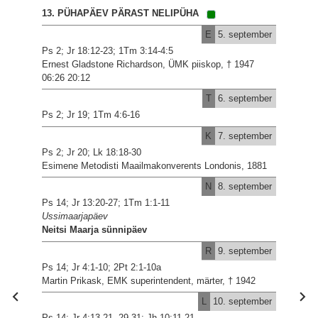
13. PÜHAPÄEV PÄRAST NELIPÜHA
E
5. september
Ps 2; Jr 18:12-23; 1Tm 3:14-4:5
Ernest Gladstone Richardson, ÜMK piiskop, † 1947
06:26 20:12
T
6. september
Ps 2; Jr 19; 1Tm 4:6-16
K
7. september
Ps 2; Jr 20; Lk 18:18-30
Esimene Metodisti Maailmakonverents Londonis, 1881
N
8. september
Ps 14; Jr 13:20-27; 1Tm 1:1-11
Ussimaarjapäev
Neitsi Maarja sünnipäev
R
9. september
Ps 14; Jr 4:1-10; 2Pt 2:1-10a
Martin Prikask, EMK superintendent, märter, † 1942
L
10. september
Ps 14; Jr 4:13-21, 29-31; Jh 10:11-21