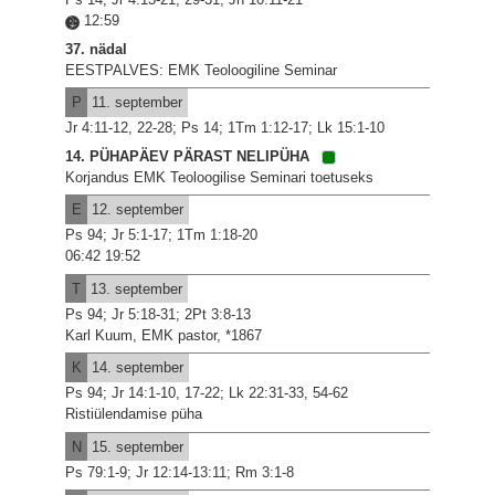
12:59
37. nädal
EESTPALVES: EMK Teoloogiline Seminar
P
11. september
Jr 4:11-12, 22-28; Ps 14; 1Tm 1:12-17; Lk 15:1-10
14. PÜHAPÄEV PÄRAST NELIPÜHA
Korjandus EMK Teoloogilise Seminari toetuseks
E
12. september
Ps 94; Jr 5:1-17; 1Tm 1:18-20
06:42 19:52
T
13. september
Ps 94; Jr 5:18-31; 2Pt 3:8-13
Karl Kuum, EMK pastor, *1867
K
14. september
Ps 94; Jr 14:1-10, 17-22; Lk 22:31-33, 54-62
Ristiülendamise püha
N
15. september
Ps 79:1-9; Jr 12:14-13:11; Rm 3:1-8