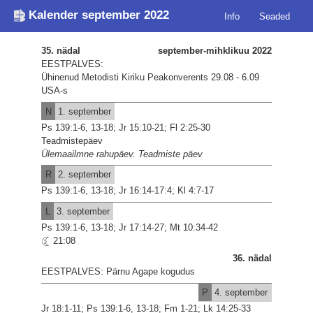
Kalender september 2022
Info
Seaded
35. nädal
september-mihklikuu 2022
EESTPALVES:
Ühinenud Metodisti Kiriku Peakonverents 29.08 - 6.09
USA-s
N
1. september
Ps 139:1-6, 13-18; Jr 15:10-21; Fl 2:25-30
Teadmistepäev
Ülemaailmne rahupäev. Teadmiste päev
R
2. september
Ps 139:1-6, 13-18; Jr 16:14-17:4; Kl 4:7-17
L
3. september
Ps 139:1-6, 13-18; Jr 17:14-27; Mt 10:34-42
21:08
36. nädal
EESTPALVES: Pärnu Agape kogudus
P
4. september
Jr 18:1-11; Ps 139:1-6, 13-18; Fm 1-21; Lk 14:25-33