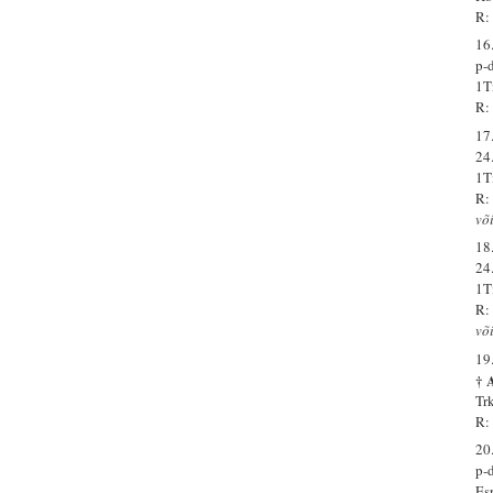
R:
16
p-
1T
R:
17
24
1T
R:
võ
18
24
1T
R:
võ
19
† 
Tr
R:
20
p-
Es