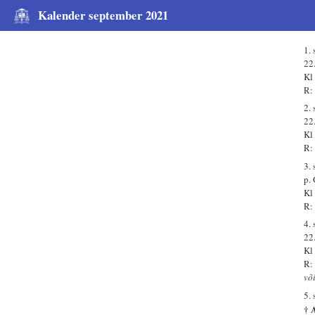
Kalender september 2021
1.
22
Kl
R:
2.
22
Kl
R:
3.
p.
Kl
R:
4.
22
Kl
R:
võ
5.
† 