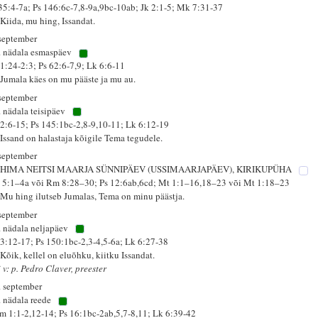
 35:4-7a; Ps 146:6c-7,8-9a,9bc-10ab; Jk 2:1-5; Mk 7:31-37
 Kiida, mu hing, Issandat.
 september
. nädala esmaspäev
 1:24-2:3; Ps 62:6-7,9; Lk 6:6-11
 Jumala käes on mu pääste ja mu au.
 september
. nädala teisipäev
 2:6-15; Ps 145:1bc-2,8-9,10-11; Lk 6:12-19
 Issand on halastaja kõigile Tema tegudele.
 september
HIMA NEITSI MAARJA SÜNNIPÄEV (USSIMAARJAPÄEV), KIRIKUPÜHA
 5:1–4a või Rm 8:28–30; Ps 12:6ab,6cd; Mt 1:1–16,18–23 või Mt 1:18–23
 Mu hing ilutseb Jumalas, Tema on minu päästja.
 september
. nädala neljapäev
 3:12-17; Ps 150:1bc-2,3-4,5-6a; Lk 6:27-38
 Kõik, kellel on eluõhku, kiitku Issandat.
 v: p. Pedro Claver, preester
. september
. nädala reede
m 1:1-2,12-14; Ps 16:1bc-2ab,5,7-8,11; Lk 6:39-42