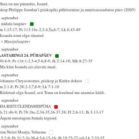
 Sina on mu pärandus, Issand.
iskop Philippe Jourdan’i piiskopiks pühitsemine ja ametisseseadmise päev (2005)
. september
. nädala laupäev
m 1:15-17; Ps 113:1bc-2,3-4,5a,6-7; Lk 6:43-49
 Issanda nimi olgu tänatud.
i v Maarjalaupäev
. september
AASTARINGI 24. PÜHAPÄEV
 50:4-9; Ps 116:1-2,3-4,5-6,8-9; Jk 2:14-18; Mk 8:27-35
 Ma käin Issanda ees elavate maal.
. september
 Johannes Chrysostomus, piiskop ja Kiriku doktor
m 2:1-8; Ps 28:2-3,7,8-9; Lk 7:1-10
 Kiidetud olgu Issand, sest Tema on kuulnud mu anumise häält.
. september
HA RISTI ÜLENDAMISPÜHA
s 21:4b-9; Ps 78:1bc-2,34-35,36-37,38; Fl 2:6-11; Jh 3:13-17
 Ärgem unustagem Jumala tegusid.
. september
him Neitsi Maarja, Valuema
 5:7-9; Ps 31:2-3a,3b-4,5-6,15-16; Jh 19:25-27 või Lk 2:33-35