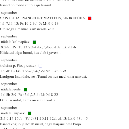
Issand on meile suuri asju teinud.
. september
 APOSTEL JA EVANGELIST MATTEUS, KIRIKUPÜHA
 4:1-7,11-13; Ps 19:2-3,4-5; Mt 9:9-13
 Üle kogu ilmamaa käib nende kõla.
. september
. nädala kolmapäev
r 9:5-9; [Ps] Tb 13:2,3-4abc,7,9bcd-10a; Lk 9:1-6
 Kiidetud olgu Jumal, kes elab igavesti.
. september
trelcina p. Pio, preester
 1:1-8; Ps 149:1bc-2,3-4,5-6a,9b; Lk 9:7-9
 Laulgem Issandale, sest Temal on hea meel oma rahvast.
. september
. nädala reede
 1:15b-2:9; Ps 43:1,2,3,4; Lk 9:18-22
 Oota Issandat, Tema on sinu Päästja.
. september
. nädala laupäev
 2:5-9,14-15ab; [Ps] Jr 31:10,11-12abcd,13; Lk 9:43b-45
 Issand kogub ja hoiab meid, nagu karjane oma karja.