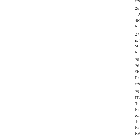
võ
26
† 
4M
R:
27
p.
Sk
R:
28
26
Sk
R:
võ
29
PE
Tn
R:
Ra
Tn
R:
R