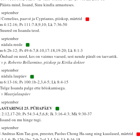
 Päästa mind, Issand, Sinu kindla armastuses.
. september
d Cornelius, paavst ja Cyprianus, piiskop, märtrid
m 4:12-16; Ps 111:7-8,9,10; Lk 7:36-50
 Suured on Issanda teod.
. september
. nädala reede
m 6:2b-12; Ps 49:6-7,8-10,17-18,19-20; Lk 8:1-3
 Õndsad on need, kes on vaimus vaesed, sest nende päralt on taevariik.
i v p. Roberto Bellarmino, piiskop ja Kiriku doktor
. september
. nädala laupäev
m 6:13-16; Ps 100:1b-2,3,4-5; Lk 8:4-15
 Tulge Issanda palge ette hõiskamisega.
i v Maarjalaupäev
. september
AASTARINGI 25. PÜHAPÄEV
k 2:12,17-20; Ps 54:3-4,5,6,8; Jk 3:16-4:3; Mk 9:30-37
 Issand on mu hinge tugi.
. september
d Andreas Kim Tae-gon, preester, Paolus Chong Ha-sang ning kaaslased, märtrid
r 1:1-6; Ps 126:1bc-2ab,2cd-3,4-5,6; Lk 8:16-18