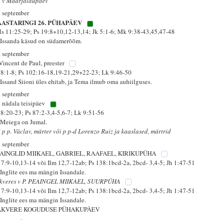
i v Maarjalaupäev
. september
AASTARINGI 26. PÜHAPÄEV
s 11:25-29; Ps 19:8+10,12-13,14; Jk 5:1-6; Mk 9:38-43,45,47-48
 Issanda käsud on südamerõõm.
. september
 Vincent de Paul, preester
 8:1-8; Ps 102:16-18,19-21,29+22-23; Lk 9:46-50
 Issand Siioni üles ehitab, ja Tema ilmub oma auhiilguses.
. september
. nädala teisipäev
 8:20-23; Ps 87:2-3,4-5,6-7; Lk 9:51-56
 Meiega on Jumal.
i p p. Václav, märter või p p-d Lorenzo Ruiz ja kaaslased, märtrid
. september
AINGLID MIIKAEL, GABRIEL, RAAFAEL, KIRIKUPÜHA
 7:9-10,13-14 või Ilm 12,7-12ab; Ps 138:1bcd-2a, 2bcd- 3,4-5; Jh 1:47-51
 Inglite ees ma mängin Issandale.
kveres v P. PEAINGEL MIIKAEL, SUURPÜHA
 7:9-10,13-14 või Ilm 12,7-12ab; Ps 138:1bcd-2a, 2bcd- 3,4-5; Jh 1:47-51
 Inglite ees ma mängin Issandale.
AKVERE KOGUDUSE PÜHAKUPÄEV