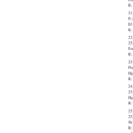
R: 
21
P.
Ef
R:
22
25
Es
R:
23
Pie
Hg
R:
24
25
Hg
R:
25
25
Sk
R: