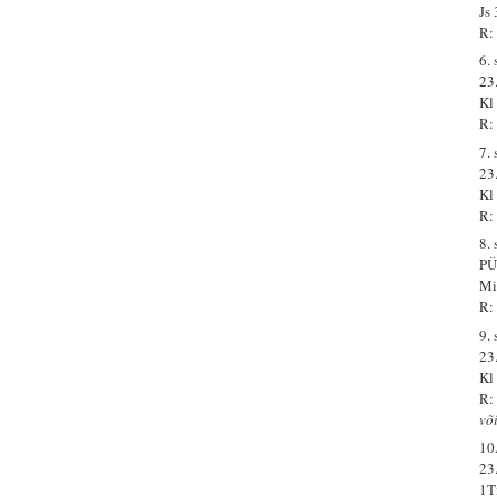
Js
R:
6.
23
Kl
R:
7.
23
Kl
R:
8.
PÜ
Mi
R:
9.
23
Kl
R:
või
10
23
1T