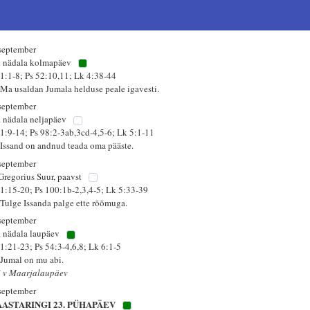
 september
. nädala kolmapäev
 1:1-8; Ps 52:10,11; Lk 4:38-44
 Ma usaldan Jumala helduse peale igavesti.
 september
. nädala neljapäev
 1:9-14; Ps 98:2-3ab,3cd-4,5-6; Lk 5:1-11
 Issand on andnud teada oma pääste.
 september
 Gregorius Suur, paavst
 1:15-20; Ps 100:1b-2,3,4-5; Lk 5:33-39
 Tulge Issanda palge ette rõõmuga.
 september
. nädala laupäev
 1:21-23; Ps 54:3-4,6,8; Lk 6:1-5
 Jumal on mu abi.
i v Maarjalaupäev
 september
AASTARINGI 23. PÜHAPÄEV