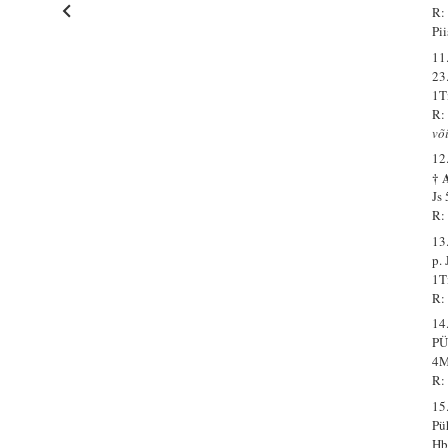
R:
Pi
11
23
1T
R:
võ
12
† 
Js
R:
13
p.
1T
R:
14
PÜ
4M
R:
15
Pü
Hb