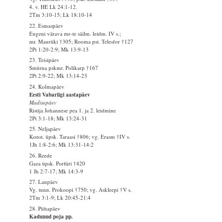
4. v. HE Lk 24:1-12.
2Tm 3:10-15; Lk 18:10-14
22. Esmaspäev
Eugeni värava mr-te säilm. leidm. IV s.;
mr. Mauriiki †305; Rooma pst. Telesfor †127
2Pt 1:20-2:9; Mk 13:9-13
23. Teisipäev
Smürna pskmr. Polikarp †167
2Pt 2:9-22; Mk 13:14-23
24. Kolmapäev
Eesti Vabariigi aastapäev
Madisepäev
Ristija Johannese pea 1. ja 2. leidmine
2Pt 3:1-18; Mk 13:24-31
25. Neljapäev
Konst. üpsk. Taraasi †806; vg. Erasm †IV s.
1Jh 1:8-2:6; Mk 13:31-14:2
26. Reede
Gaza üpsk. Porfiiri †420
1 Jh 2:7-17; Mk 14:3-9
27. Laupäev
Vg. tunn. Prokoopi †750; vg. Askleepi †V s.
2Tm 3:1-9; Lk 20:45-21:4
28. Pühapäev
Kadunud poja pp.