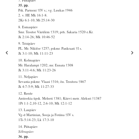
7. Pühapäev
35. pp.
Psk. Parteeni †IV s.; vg. Luukas †946
2. v. HE Mk 16:1-8.
2Kr 6:1-10; Mt 25:14-30
8. Esmaspäev
Smr. Teodor Väeülem †319; prh. Sakaria †520 e.Kr.
Jk 2:14-26; Mk 10:46-52
9. Teisipäev
PL. Mr. Nikifor †257; pskmr. Pankraati †I s.
Jk 3:1-10; Mk 11:11-23
10. Kolmapäev
Mr. Haralampi †202; mr. Ennata †308
Jk 3:11-4:6; Mk 11:23-26
11. Neljapäev
Sevastia pskmr. Vlaasi †316; õu. Teodora †867
Jk 4:7-5:9; Mk 11:27-33
12. Reede
Antiookia üpsk. Meleeti †381; Kiievi metr. Aleksei †1387
1Pt 1:1-2,10-12, 2:6-10; Mk 12:1-12
13. Laupäev
Vg-d Martinian, Sooja ja Fotiina †IV s.
1Ts 5:14-23; Lk 17:3-10
14. Pühapäev
Sõbrapäev
36. pp.