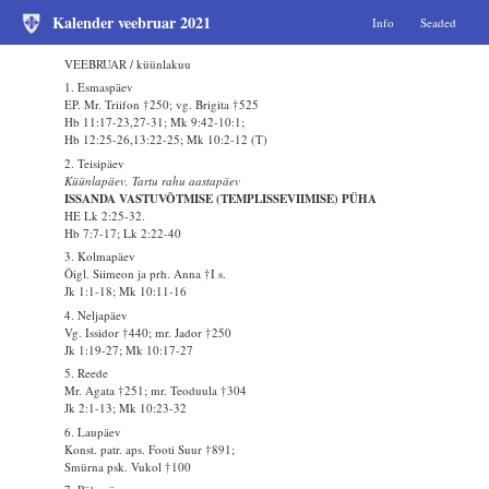
Kalender veebruar 2021
Info
Seaded
VEEBRUAR / küünlakuu
1. Esmaspäev
EP. Mr. Triifon †250; vg. Brigita †525
Hb 11:17-23,27-31; Mk 9:42-10:1;
Hb 12:25-26,13:22-25; Mk 10:2-12 (T)
2. Teisipäev
Küünlapäev, Tartu rahu aastapäev
ISSANDA VASTUVÕTMISE (TEMPLISSEVIIMISE) PÜHA
HE Lk 2:25-32.
Hb 7:7-17; Lk 2:22-40
3. Kolmapäev
Õigl. Siimeon ja prh. Anna †I s.
Jk 1:1-18; Mk 10:11-16
4. Neljapäev
Vg. Issidor †440; mr. Jador †250
Jk 1:19-27; Mk 10:17-27
5. Reede
Mr. Agata †251; mr. Teoduula †304
Jk 2:1-13; Mk 10:23-32
6. Laupäev
Konst. patr. aps. Footi Suur †891;
Smürna psk. Vukol †100