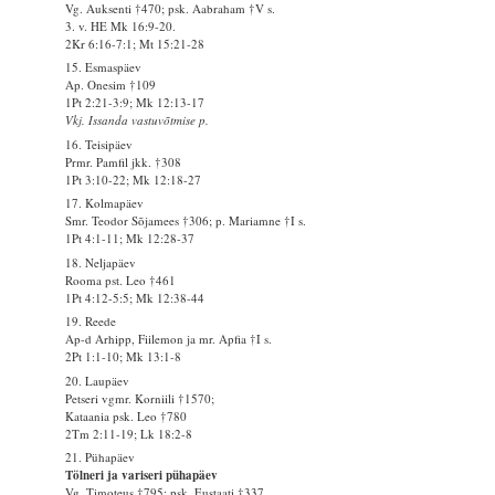
Vg. Auksenti †470; psk. Aabraham †V s.
3. v. HE Mk 16:9-20.
2Kr 6:16-7:1; Mt 15:21-28
15. Esmaspäev
Ap. Onesim †109
1Pt 2:21-3:9; Mk 12:13-17
Vkj. Issanda vastuvõtmise p.
16. Teisipäev
Prmr. Pamfil jkk. †308
1Pt 3:10-22; Mk 12:18-27
17. Kolmapäev
Smr. Teodor Sõjamees †306; p. Mariamne †I s.
1Pt 4:1-11; Mk 12:28-37
18. Neljapäev
Rooma pst. Leo †461
1Pt 4:12-5:5; Mk 12:38-44
19. Reede
Ap-d Arhipp, Fiilemon ja mr. Apfia †I s.
2Pt 1:1-10; Mk 13:1-8
20. Laupäev
Petseri vgmr. Korniili †1570;
Kataania psk. Leo †780
2Tm 2:11-19; Lk 18:2-8
21. Pühapäev
Tölneri ja variseri pühapäev
Vg. Timoteus †795; psk. Eustaati †337