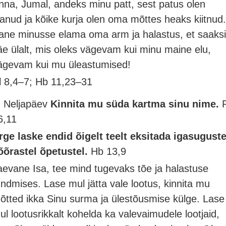
nna, Jumal, andeks minu patt, sest patus olen
lanud ja kõike kurja olen oma mõttes heaks kiitnud
ane minusse elama oma arm ja halastus, et saaks
äe ülalt, mis oleks vägevam kui minu maine elu,
ägevam kui mu üleastumised!
l 8,4–7; Hb 11,23–31
. Neljapäev
Kinnita mu süda kartma sinu nime.
6,11
rge laske endid õigelt teelt eksitada igasuguste
õõrastel õpetustel.
Hb 13,9
aevane Isa, tee mind tugevaks tõe ja halastuse
undmises. Lase mul jätta vale lootus, kinnita mu
õtted ikka Sinu surma ja ülestõusmise külge. Lase
ul lootusrikkalt kohelda ka valevaimudele lootjaid,