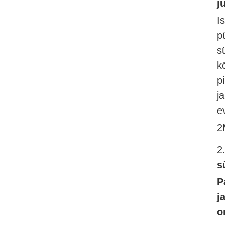
j
I
p
s
k
p
j
e
2
2
s
P
j
o