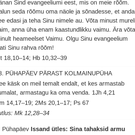
änan Sind evangeeliumi eest, mis on meie rõõm.
alun seda rõõmu oma näole ja sõnadesse, et anda
ee edasi ja teha Sinu nimele au. Võta minust murel
aim, anna üha enam kaastundlikku vaimu. Ära võt
inult heameelset Vaimu. Olgu Sinu evangeelium
lati Sinu rahva rõõm!
t 18,10–14; Hb 10,32–39
8. PÜHAPÄEV PÄRAST KOLMAINUPÜHA
ee käsk on meil temalt endalt, et kes armastab
umalat, armastagu ka oma venda.
1Jh 4,21
m 14,17–19; 2Ms 20,1–17; Ps 67
utlus: Mk 12,28–34
. Pühapäev
Issand ütles: Sina tahaksid armu