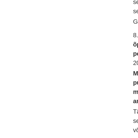
s
s
G
8
õ
p
2
M
p
m
a
T
s
v