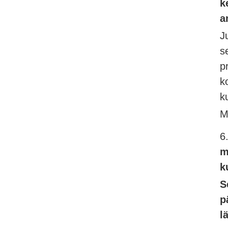
k
a
J
s
p
k
k
M
6
m
k
S
p
l