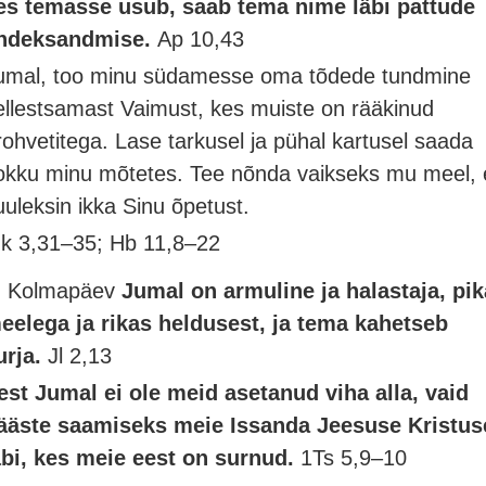
es temasse usub, saab tema nime läbi pattude
ndeksandmise.
Ap 10,43
umal, too minu südamesse oma tõdede tundmine
ellestsamast Vaimust, kes muiste on rääkinud
rohvetitega. Lase tarkusel ja pühal kartusel saada
okku minu mõtetes. Tee nõnda vaikseks mu meel, 
uuleksin ikka Sinu õpetust.
k 3,31–35; Hb 11,8–22
. Kolmapäev
Jumal on armuline ja halastaja, pik
eelega ja rikas heldusest, ja tema kahetseb
urja.
Jl 2,13
est Jumal ei ole meid asetanud viha alla, vaid
ääste saamiseks meie Issanda Jeesuse Kristus
äbi, kes meie eest on surnud.
1Ts 5,9–10