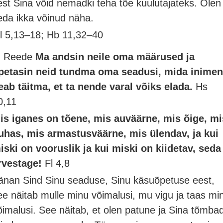
est Sina võid nemadki teha tõe kuulutajateks. Olen
eda ikka võinud näha.
l 5,13–18; Hb 11,32–40
. Reede
Ma andsin neile oma määrused ja
petasin neid tundma oma seadusi, mida inime
eab täitma, et ta nende varal võiks elada.
Hs
0,11
is iganes on tõene, mis auväärne, mis õige, mi
uhas, mis armastusväärne, mis ülendav, ja kui
iski on vooruslik ja kui miski on kiidetav, seda
rvestage!
Fl 4,8
änan Sind Sinu seaduse, Sinu käsuõpetuse eest,
ee näitab mulle minu võimalusi, mu vigu ja taas mi
õimalusi. See näitab, et olen patune ja Sina tõmba