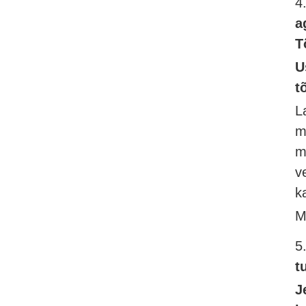
4
a
T
U
t
L
m
m
v
k
M
5
t
J