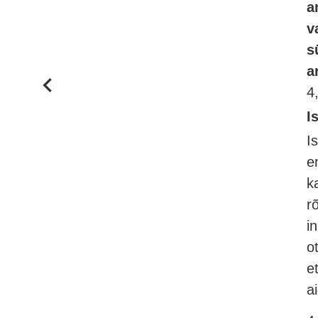
a
v
s
a
4
I
I
e
k
r
i
o
e
a