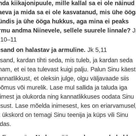
nda kiikajonipuule, mille kallal sa ei ole näinud
aeva ja mida sa ei ole kasvatanud, mis ühe öög
ündis ja ühe ööga hukkus, aga mina ei peaks
rmu andma Niinevele, sellele suurele linnale?
J
,10–11
ssand on halastav ja armuline.
Jk 5,11
ssand, kardan tihti seda, mis tuleb, ja kardan seda
nam, et ei tea tulevast kuigi palju. Palun Sinu käest
annatlikkust, et oleksin julge, olgu väljavaade siis
õõmus või murelik. Lase mul sallida ja taluda iga
nimest ja olukorda ning kannatlikkuses oodata Sinu
tsust. Lase mõelda inimesest, kes on eriarvamusel
t ükskord on temagi Sinu teenija ja küps vili Sinu
idas.