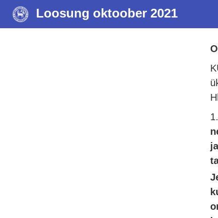
Loosung oktoober 2021
O
K
ü
H
1
n
j
t
J
k
o