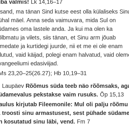
uba valmis!
Lk 14,16–17
ssand, ma tänan Sind kutse eest olla külaliseks Sin
ühal mäel. Anna seda vaimuvara, mida Sul on
üdames oma lastele anda. Ja kui ma olen ka
õlbmatu ja vilets, siis tänan, et Sinu arm jõuab
imedate ja kurtidegi juurde, nii et me ei ole enam
alutud, vaid käijad, polegi enam halvatud, vaid olem
vangeeliumi edasiviijad.
Ms 23,20–25(26.27); Hb 10,19–31
. Laupäev
Rõõmus süda teeb näo rõõmsaks, ag
üdamevalus pekstakse vaim rusuks.
Õp 15,13
aulus kirjutab Fileemonile: Mul oli palju rõõmu
a troosti sinu armastusest, sest pühade südam
n kosutatud sinu läbi, vend.
Fm 7