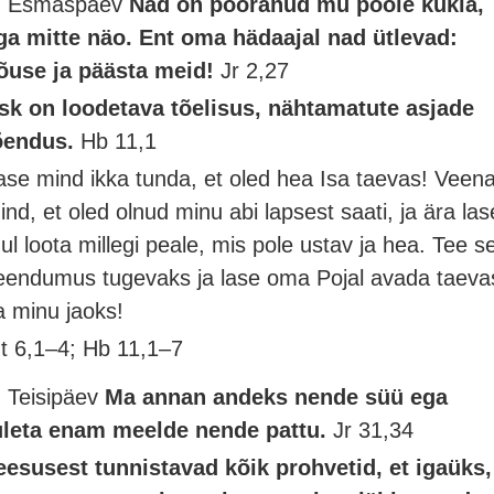
. Esmaspäev
Nad on pööranud mu poole kukla,
ga mitte näo. Ent oma hädaajal nad ütlevad:
õuse ja päästa meid!
Jr 2,27
sk on loodetava tõelisus, nähtamatute asjade
õendus.
Hb 11,1
ase mind ikka tunda, et oled hea Isa taevas! Veen
ind, et oled olnud minu abi lapsest saati, ja ära las
ul loota millegi peale, mis pole ustav ja hea. Tee s
eendumus tugevaks ja lase oma Pojal avada taeva
a minu jaoks!
t 6,1–4; Hb 11,1–7
. Teisipäev
Ma annan andeks nende süü ega
uleta enam meelde nende pattu.
Jr 31,34
eesusest tunnistavad kõik prohvetid, et igaüks,