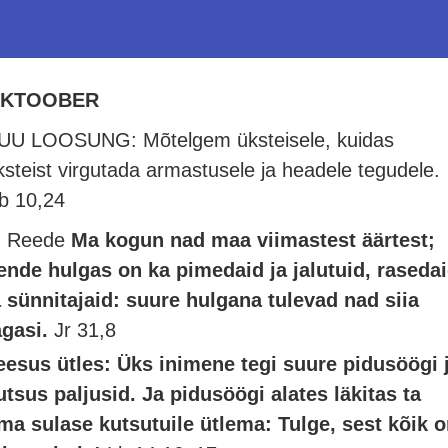
KTOOBER
UU LOOSUNG: Mõtelgem üksteisele, kuidas
ksteist virgutada armastusele ja headele tegudele.
b 10,24
. Reede
Ma kogun nad maa viimastest äärtest;
ende hulgas on ka pimedaid ja jalutuid, raseda
a sünnitajaid: suure hulgana tulevad nad siia
agasi.
Jr 31,8
eesus ütles: Üks inimene tegi suure pidusöögi 
utsus paljusid. Ja pidusöögi alates läkitas ta
ma sulase kutsutuile ütlema: Tulge, sest kõik 