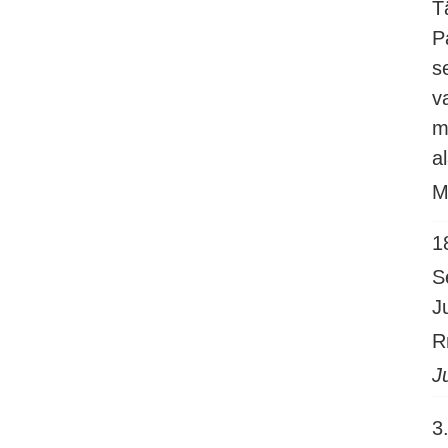
T
P
s
v
m
a
M
1
S
J
R
J
3