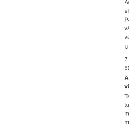
A
e
P
v
v
Ü
7
8
Ä
v
T
t
m
m