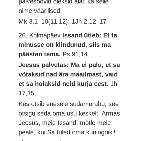
palvesoovid oleksid alati ka selle
nime väärilised.
Mk 3,1–10(11.12); 1Jh 2,12–17
26. Kolmapäev
Issand ütleb: Et ta
minusse on kiindunud, siis ma
päästan tema.
Ps 91,14
Jeesus palvetas: Ma ei palu, et sa
võtaksid nad ära maailmast, vaid
et sa hoiaksid neid kurja eest.
Jh
17,15
Kes otsib enesele südamerahu, see
otsigu seda oma usu keskelt. Armas
Jeesus, meie Issand, mõtle meie
peale, kui Sa tuled oma kuningriiki!