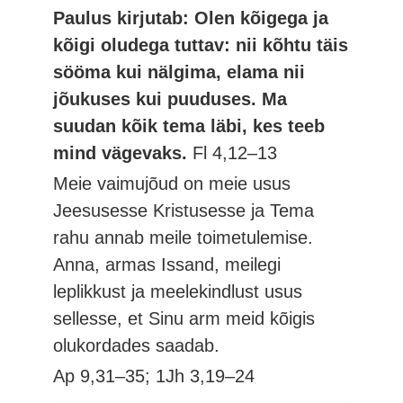
Paulus kirjutab: Olen kõigega ja
kõigi oludega tuttav: nii kõhtu täis
sööma kui nälgima, elama nii
jõukuses kui puuduses. Ma
suudan kõik tema läbi, kes teeb
mind vägevaks.
Fl 4,12–13
Meie vaimujõud on meie usus
Jeesusesse Kristusesse ja Tema
rahu annab meile toimetulemise.
Anna, armas Issand, meilegi
leplikkust ja meelekindlust usus
sellesse, et Sinu arm meid kõigis
olukordades saadab.
Ap 9,31–35; 1Jh 3,19–24