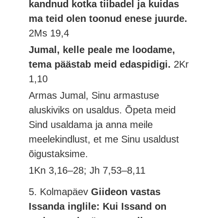
kandnud kotka tiibadel ja kuidas
ma teid olen toonud enese juurde.
2Ms 19,4
Jumal, kelle peale me loodame,
tema päästab meid edaspidigi.
2Kr
1,10
Armas Jumal, Sinu armastuse
aluskiviks on usaldus. Õpeta meid
Sind usaldama ja anna meile
meelekindlust, et me Sinu usaldust
õigustaksime.
1Kn 3,16–28; Jh 7,53–8,11
5. Kolmapäev
Giideon vastas
Issanda inglile: Kui Issand on