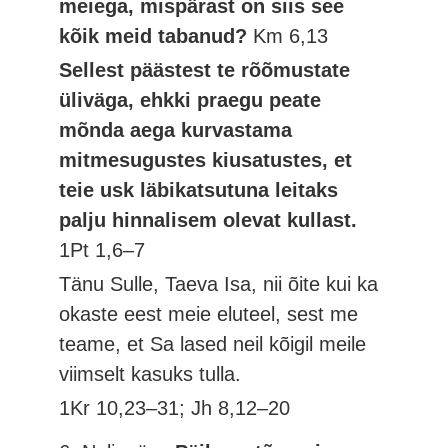
meiega, mispärast on siis see
kõik meid tabanud?
Km 6,13
Sellest päästest te rõõmustate
üliväga, ehkki praegu peate
mõnda aega kurvastama
mitmesugustes kiusatustes, et
teie usk läbikatsutuna leitaks
palju hinnalisem olevat kullast.
1Pt 1,6–7
Tänu Sulle, Taeva Isa, nii õite kui ka
okaste eest meie eluteel, sest me
teame, et Sa lased neil kõigil meile
viimselt kasuks tulla.
1Kr 10,23–31; Jh 8,12–20