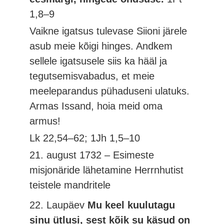
1,8–9
Vaikne igatsus tulevase Siioni järele
asub meie kõigi hinges. Andkem
sellele igatsusele siis ka hääl ja
tegutsemisvabadus, et meie
meeleparandus pühaduseni ulatuks.
Armas Issand, hoia meid oma
armus!
Lk 22,54–62; 1Jh 1,5–10
21. august 1732 – Esimeste
misjonäride lähetamine Herrnhutist
teistele mandritele
22. Laupäev
Mu keel kuulutagu
sinu ütlusi, sest kõik su käsud on