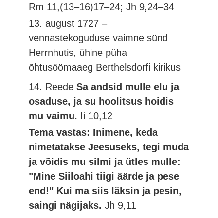
Rm 11,(13–16)17–24; Jh 9,24–34
13. august 1727 –
vennastekoguduse vaimne sünd
Herrnhutis, ühine püha
õhtusöömaaeg Berthelsdorfi kirikus
14. Reede
Sa andsid mulle elu ja
osaduse, ja su hoolitsus hoidis
mu vaimu.
Ii 10,12
Tema vastas: Inimene, keda
nimetatakse Jeesuseks, tegi muda
ja võidis mu silmi ja ütles mulle:
"Mine Siiloahi tiigi äärde ja pese
end!" Kui ma siis läksin ja pesin,
saingi nägijaks.
Jh 9,11