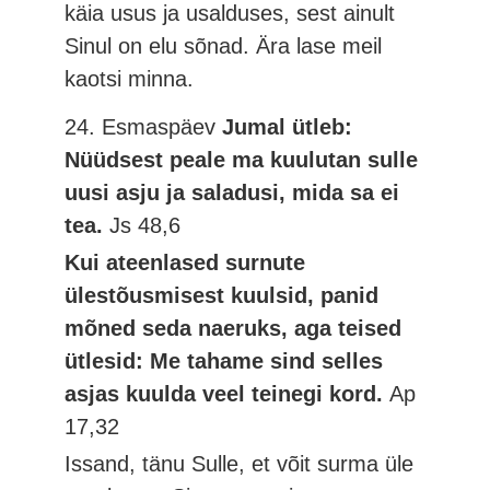
käia usus ja usalduses, sest ainult
Sinul on elu sõnad. Ära lase meil
kaotsi minna.
24. Esmaspäev
Jumal ütleb:
Nüüdsest peale ma kuulutan sulle
uusi asju ja saladusi, mida sa ei
tea.
Js 48,6
Kui ateenlased surnute
ülestõusmisest kuulsid, panid
mõned seda naeruks, aga teised
ütlesid: Me tahame sind selles
asjas kuulda veel teinegi kord.
Ap
17,32
Issand, tänu Sulle, et võit surma üle