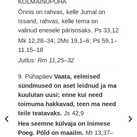
KOLMAINUPÜHA
Õnnis on rahvas, kelle Jumal on
Issand, rahvas, kelle tema on
valinud enesele pärisosaks.
Ps 33,12
Mk 12,28–34; 2Ms 19,1–6; Ps 59,1–
11.15–18
Jutlus: Rm 11,25–32
9. Pühapäev
Vaata, eelmised
sündmused on aset leidnud ja ma
kuulutan uusi; enne kui need
toimuma hakkavad, teen ma need
teile teatavaks.
Js 42,9
Hea seemne külvaja on Inimese
Poeg. Põld on maailm.
Mt 13,37–