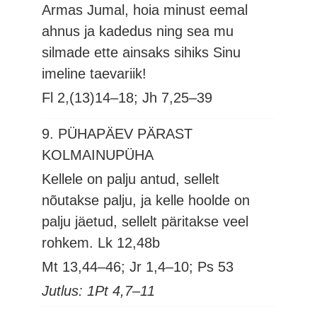
Armas Jumal, hoia minust eemal
ahnus ja kadedus ning sea mu
silmade ette ainsaks sihiks Sinu
imeline taevariik!
Fl 2,(13)14–18; Jh 7,25–39
9. PÜHAPÄEV PÄRAST
KOLMAINUPÜHA
Kellele on palju antud, sellelt
nõutakse palju, ja kelle hoolde on
palju jäetud, sellelt päritakse veel
rohkem.
Lk 12,48b
Mt 13,44–46; Jr 1,4–10; Ps 53
Jutlus: 1Pt 4,7–11