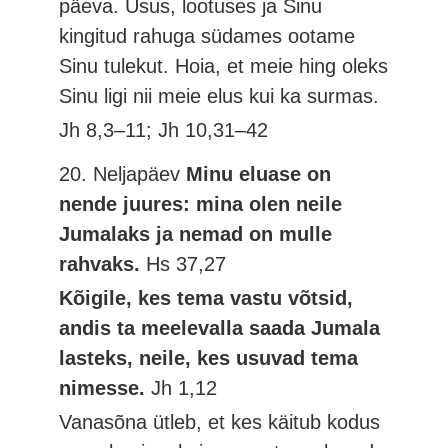
päeva. Usus, lootuses ja Sinu
kingitud rahuga südames ootame
Sinu tulekut. Hoia, et meie hing oleks
Sinu ligi nii meie elus kui ka surmas.
Jh 8,3–11; Jh 10,31–42
20. Neljapäev
Minu eluase on
nende juures: mina olen neile
Jumalaks ja nemad on mulle
rahvaks.
Hs 37,27
Kõigile, kes tema vastu võtsid,
andis ta meelevalla saada Jumala
lasteks, neile, kes usuvad tema
nimesse.
Jh 1,12
Vanasõna ütleb, et kes käitub kodus