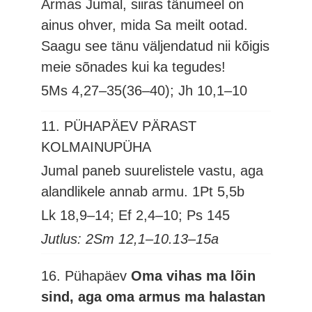
Armas Jumal, siiras tänumeel on
ainus ohver, mida Sa meilt ootad.
Saagu see tänu väljendatud nii kõigis
meie sõnades kui ka tegudes!
5Ms 4,27–35(36–40); Jh 10,1–10
11. PÜHAPÄEV PÄRAST
KOLMAINUPÜHA
Jumal paneb suurelistele vastu, aga
alandlikele annab armu.
1Pt 5,5b
Lk 18,9–14; Ef 2,4–10; Ps 145
Jutlus: 2Sm 12,1–10.13–15a
16. Pühapäev
Oma vihas ma lõin
sind, aga oma armus ma halastan