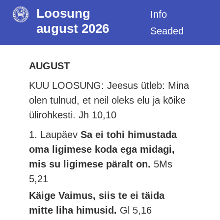
Loosung
Info
august 2026
Seaded
AUGUST
KUU LOOSUNG: Jeesus ütleb: Mina
olen tulnud, et neil oleks elu ja kõike
ülirohkesti.
Jh 10,10
1. Laupäev
Sa ei tohi himustada
oma ligimese koda ega midagi,
mis su ligimese päralt on.
5Ms
5,21
Käige Vaimus, siis te ei täida
mitte liha himusid.
Gl 5,16