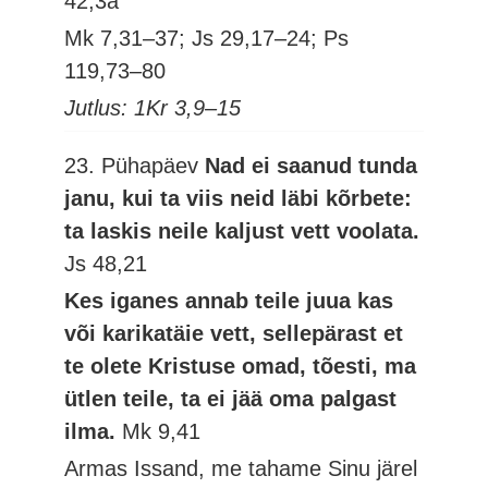
42,3a
Mk 7,31–37; Js 29,17–24; Ps
119,73–80
Jutlus: 1Kr 3,9–15
23. Pühapäev
Nad ei saanud tunda
janu, kui ta viis neid läbi kõrbete:
ta laskis neile kaljust vett voolata.
Js 48,21
Kes iganes annab teile juua kas
või karikatäie vett, sellepärast et
te olete Kristuse omad, tõesti, ma
ütlen teile, ta ei jää oma palgast
ilma.
Mk 9,41
Armas Issand, me tahame Sinu järel