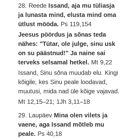
28. Reede
Issand, aja mu tüliasja
ja lunasta mind, elusta mind oma
ütlust mööda.
Ps 119,154
Jeesus pöördus ja sõnas teda
nähes: "Tütar, ole julge, sinu usk
on su päästnud!" Ja naine sai
terveks selsamal hetkel.
Mt 9,22
Issand, Sinu sõna muudab elu. Kingi
kõigile, kes Sinu peale loodavad,
muutusi, mida nad üle kõige vajavad.
Mt 12,15–21; 1Jh 3,11–18
29. Laupäev
Mina olen vilets ja
vaene, aga Issand mõtleb mu
peale.
Ps 40,18