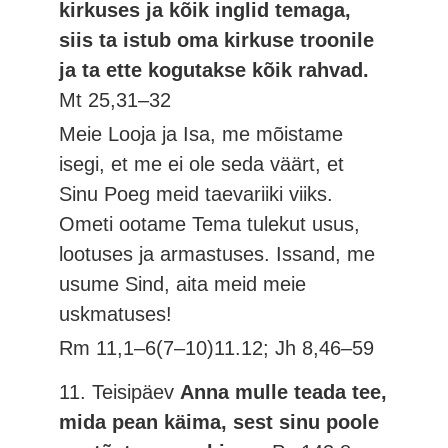
kirkuses ja kõik inglid temaga,
siis ta istub oma kirkuse troonile
ja ta ette kogutakse kõik rahvad.
Mt 25,31–32
Meie Looja ja Isa, me mõistame
isegi, et me ei ole seda väärt, et
Sinu Poeg meid taevariiki viiks.
Ometi ootame Tema tulekut usus,
lootuses ja armastuses. Issand, me
usume Sind, aita meid meie
uskmatuses!
Rm 11,1–6(7–10)11.12; Jh 8,46–59
11. Teisipäev
Anna mulle teada tee,
mida pean käima, sest sinu poole