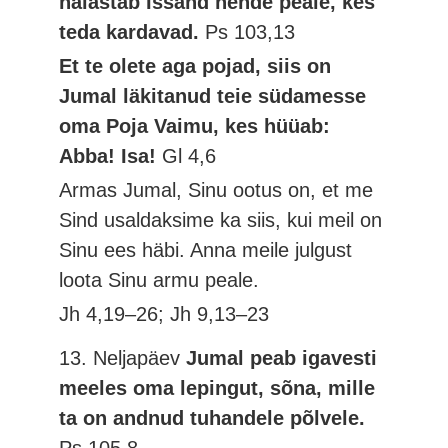
halastab Issand nende peale, kes
teda kardavad.
Ps 103,13
Et te olete aga pojad, siis on
Jumal läkitanud teie südamesse
oma Poja Vaimu, kes hüüab:
Abba! Isa!
Gl 4,6
Armas Jumal, Sinu ootus on, et me
Sind usaldaksime ka siis, kui meil on
Sinu ees häbi. Anna meile julgust
loota Sinu armu peale.
Jh 4,19–26; Jh 9,13–23
13. Neljapäev
Jumal peab igavesti
meeles oma lepingut, sõna, mille
ta on andnud tuhandele põlvele.