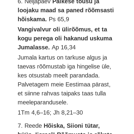
6. Neljapäev
Päikese tõusu ja
loojaku maad sa paned rõõmsasti
hõiskama.
Ps 65,9
Vangivalvur oli ülirõõmus, et ta
kogu perega oli hakanud uskuma
Jumalasse.
Ap 16,34
Jumala kartus on tarkuse algus ja
taevas rõõmustab iga hingelise üle,
kes otsustab meelt parandada.
Palvetagem meie Eestimaa pärast,
et siinne rahvas taipaks taas tulla
meeleparandusele.
1Tm 4,6–16; Jh 8,21–30
7. Reede
Hõiska, Siioni tütar,