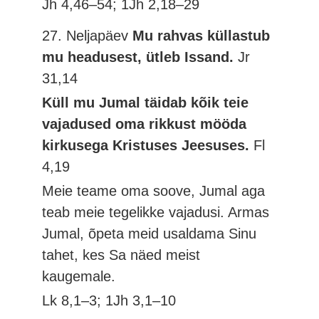
Jh 4,46–54; 1Jh 2,18–29
27. Neljapäev
Mu rahvas küllastub
mu headusest, ütleb Issand.
Jr
31,14
Küll mu Jumal täidab kõik teie
vajadused oma rikkust mööda
kirkusega Kristuses Jeesuses.
Fl
4,19
Meie teame oma soove, Jumal aga
teab meie tegelikke vajadusi. Armas
Jumal, õpeta meid usaldama Sinu
tahet, kes Sa näed meist
kaugemale.
Lk 8,1–3; 1Jh 3,1–10