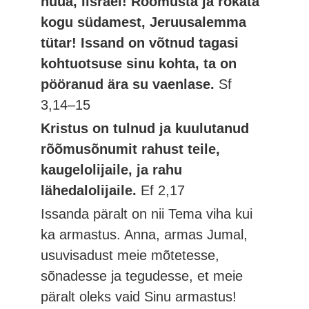
hüüa, Iisrael! Rõõmusta ja rõkata
kogu südamest, Jeruusalemma
tütar! Issand on võtnud tagasi
kohtuotsuse sinu kohta, ta on
pööranud ära su vaenlase.
Sf
3,14–15
Kristus on tulnud ja kuulutanud
rõõmusõnumit rahust teile,
kaugelolijaile, ja rahu
lähedalolijaile.
Ef 2,17
Issanda päralt on nii Tema viha kui
ka armastus. Anna, armas Jumal,
usuvisadust meie mõtetesse,
sõnadesse ja tegudesse, et meie
päralt oleks vaid Sinu armastus!