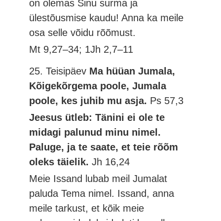
on olemas Sinu surma ja
ülestõusmise kaudu! Anna ka meile
osa selle võidu rõõmust.
Mt 9,27–34; 1Jh 2,7–11
25. Teisipäev
Ma hüüan Jumala,
Kõigekõrgema poole, Jumala
poole, kes juhib mu asja.
Ps 57,3
Jeesus ütleb: Tänini ei ole te
midagi palunud minu nimel.
Paluge, ja te saate, et teie rõõm
oleks täielik.
Jh 16,24
Meie Issand lubab meil Jumalat
paluda Tema nimel. Issand, anna
meile tarkust, et kõik meie