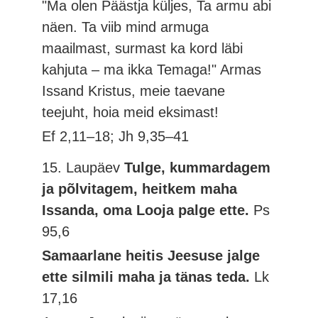
"Ma olen Päästja küljes, Ta armu abi
näen. Ta viib mind armuga
maailmast, surmast ka kord läbi
kahjuta – ma ikka Temaga!" Armas
Issand Kristus, meie taevane
teejuht, hoia meid eksimast!
Ef 2,11–18; Jh 9,35–41
15. Laupäev
Tulge, kummardagem
ja põlvitagem, heitkem maha
Issanda, oma Looja palge ette.
Ps
95,6
Samaarlane heitis Jeesuse jalge
ette silmili maha ja tänas teda.
Lk
17,16