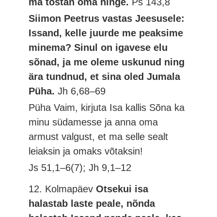
ma tõstan oma hinge.
Ps 143,8
Siimon Peetrus vastas Jeesusele:
Issand, kelle juurde me peaksime
minema? Sinul on igavese elu
sõnad, ja me oleme uskunud ning
ära tundnud, et sina oled Jumala
Püha.
Jh 6,68–69
Püha Vaim, kirjuta Isa kallis Sõna ka
minu südamesse ja anna oma
armust valgust, et ma selle sealt
leiaksin ja omaks võtaksin!
Js 51,1–6(7); Jh 9,1–12
12. Kolmapäev
Otsekui isa
halastab laste peale, nõnda