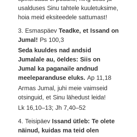
usalduses Sinu tahtele kuuletuksime,
hoia meid eksiteedele sattumast!
3. Esmaspäev
Teadke, et Issand on
Jumal!
Ps 100,3
Seda kuuldes nad andsid
Jumalale au, öeldes: Siis on
Jumal ka paganaile andnud
meeleparanduse eluks.
Ap 11,18
Armas Jumal, juhi meie vaimseid
otsinguid, et Sinu lähedust leida!
Lk 16,10–13; Jh 7,40–52
4. Teisipäev
Issand ütleb: Te olete
näinud, kuidas ma teid olen