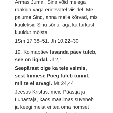
Armas Jumal, Sina võid meiega
rääkida väga erinevatel viisidel. Me
palume Sind, anna meile kõrvad, mis
kuuleksid Sinu sõnu, aga ka tarkust
kuuldut mõista.
1Sm 17,38–51; Jh 10,22–30
19. Kolmapäev
Issanda päev tuleb,
see on ligidal.
Jl 2,1
Seepärast olge ka teie valmis,
sest Inimese Poeg tuleb tunnil,
mil te ei arvagi.
Mt 24,44
Jeesus Kristus, meie Päästja ja
Lunastaja, kaos maailmas süveneb
ja keegi meist ei tea oma homset