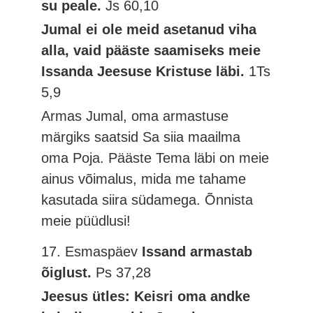
su peale.
Js 60,10
Jumal ei ole meid asetanud viha
alla, vaid pääste saamiseks meie
Issanda Jeesuse Kristuse läbi.
1Ts
5,9
Armas Jumal, oma armastuse
märgiks saatsid Sa siia maailma
oma Poja. Pääste Tema läbi on meie
ainus võimalus, mida me tahame
kasutada siira südamega. Õnnista
meie püüdlusi!
17. Esmaspäev
Issand armastab
õiglust.
Ps 37,28
Jeesus ütles: Keisri oma andke