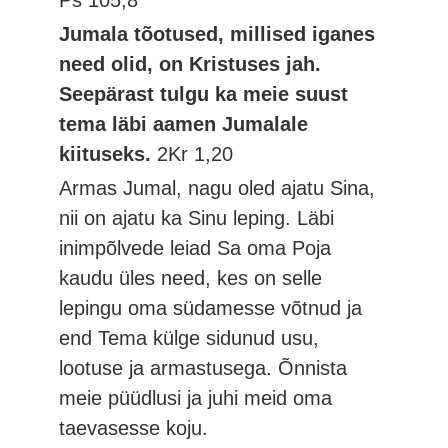
Ps 105,8
Jumala tõotused, millised iganes
need olid, on Kristuses jah.
Seepärast tulgu ka meie suust
tema läbi aamen Jumalale
kiituseks.
2Kr 1,20
Armas Jumal, nagu oled ajatu Sina,
nii on ajatu ka Sinu leping. Läbi
inimpõlvede leiad Sa oma Poja
kaudu üles need, kes on selle
lepingu oma südamesse võtnud ja
end Tema külge sidunud usu,
lootuse ja armastusega. Õnnista
meie püüdlusi ja juhi meid oma
taevasesse koju.