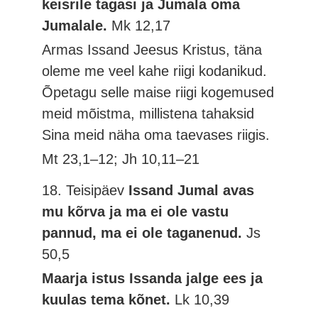
keisrile tagasi ja Jumala oma
Jumalale.
Mk 12,17
Armas Issand Jeesus Kristus, täna
oleme me veel kahe riigi kodanikud.
Õpetagu selle maise riigi kogemused
meid mõistma, millistena tahaksid
Sina meid näha oma taevases riigis.
Mt 23,1–12; Jh 10,11–21
18. Teisipäev
Issand Jumal avas
mu kõrva ja ma ei ole vastu
pannud, ma ei ole taganenud.
Js
50,5
Maarja istus Issanda jalge ees ja
kuulas tema kõnet.
Lk 10,39