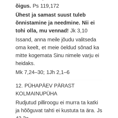
õigus.
Ps 119,172
Ühest ja samast suust tuleb
õnnistamine ja needmine. Nii ei
tohi olla, mu vennad!
Jk 3,10
Issand, anna meile jõudu valitseda
oma keelt, et meie öeldud sõnad ka
mitte kogemata Sinu nimele varju ei
heidaks.
Mk 7,24–30; 1Jh 2,1–6
12. PÜHAPÄEV PÄRAST
KOLMAINUPÜHA
Rudjutud pilliroogu ei murra ta katki
ja hõõguvat tahti ei kustuta ta ära.
Js