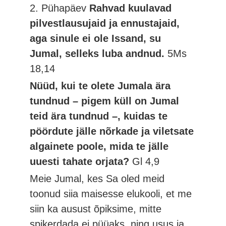
2. Pühapäev
Rahvad kuulavad
pilvestlausujaid ja ennustajaid,
aga sinule ei ole Issand, su
Jumal, selleks luba andnud.
5Ms
18,14
Nüüd, kui te olete Jumala ära
tundnud – pigem küll on Jumal
teid ära tundnud –, kuidas te
pöördute jälle nõrkade ja viletsate
algainete poole, mida te jälle
uuesti tahate orjata?
Gl 4,9
Meie Jumal, kes Sa oled meid
toonud siia maisesse elukooli, et me
siin ka ausust õpiksime, mitte
spikerdada ei püüaks, ning usus ja