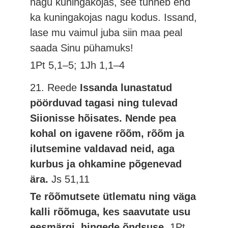
nagu kuningakojas, see tunneb end
ka kuningakojas nagu kodus. Issand,
lase mu vaimul juba siin maa peal
saada Sinu pühamuks!
1Pt 5,1–5; 1Jh 1,1–4
21. Reede
Issanda lunastatud
pöörduvad tagasi ning tulevad
Siionisse hõisates. Nende pea
kohal on igavene rõõm, rõõm ja
ilutsemine valdavad neid, aga
kurbus ja ohkamine põgenevad
ära.
Js 51,11
Te rõõmutsete ütlematu ning väga
kalli rõõmuga, kes saavutate usu
eesmärgi, hingede õndsuse.
1Pt