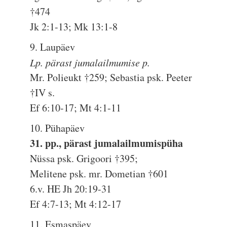
†474
Jk 2:1-13; Mk 13:1-8
9. Laupäev
Lp. pärast jumalailmumise p.
Mr. Polieukt †259; Sebastia psk. Peeter
†IV s.
Ef 6:10-17; Mt 4:1-11
10. Pühapäev
31. pp., pärast jumalailmumispüha
Nüssa psk. Grigoori †395;
Melitene psk. mr. Dometian †601
6.v. HE Jh 20:19-31
Ef 4:7-13; Mt 4:12-17
11. Esmaspäev