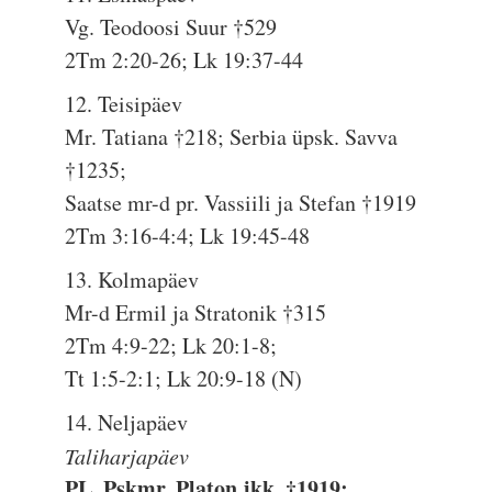
Vg. Teodoosi Suur †529
2Tm 2:20-26; Lk 19:37-44
12. Teisipäev
Mr. Tatiana †218; Serbia üpsk. Savva
†1235;
Saatse mr-d pr. Vassiili ja Stefan †1919
2Tm 3:16-4:4; Lk 19:45-48
13. Kolmapäev
Mr-d Ermil ja Stratonik †315
2Tm 4:9-22; Lk 20:1-8;
Tt 1:5-2:1; Lk 20:9-18 (N)
14. Neljapäev
Taliharjapäev
PL. Pskmr. Platon jkk. †1919;