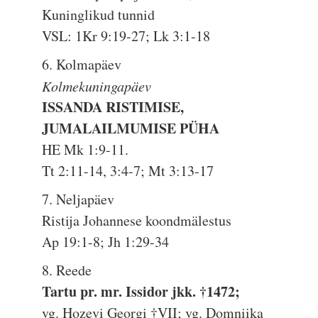
Kuninglikud tunnid
VSL: 1Kr 9:19-27; Lk 3:1-18
6. Kolmapäev
Kolmekuningapäev
ISSANDA RISTIMISE,
JUMALAILMUMISE PÜHA
HE Mk 1:9-11.
Tt 2:11-14, 3:4-7; Mt 3:13-17
7. Neljapäev
Ristija Johannese koondmälestus
Ap 19:1-8; Jh 1:29-34
8. Reede
Tartu pr. mr. Issidor jkk. †1472;
vg. Hozevi Georgi †VII; vg. Domniika