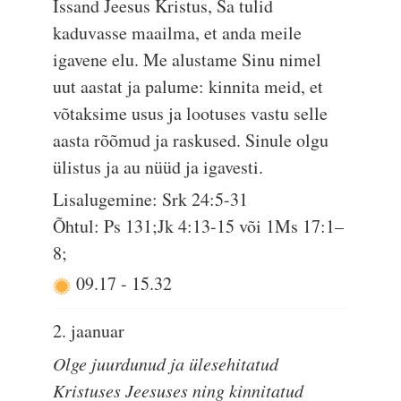
Issand Jeesus Kristus, Sa tulid
kaduvasse maailma, et anda meile
igavene elu. Me alustame Sinu nimel
uut aastat ja palume: kinnita meid, et
võtaksime usus ja lootuses vastu selle
aasta rõõmud ja raskused. Sinule olgu
ülistus ja au nüüd ja igavesti.
Lisalugemine: Srk 24:5-31
Õhtul: Ps 131;Jk 4:13-15 või 1Ms 17:1–
8;
09.17
-
15.32
2. jaanuar
Olge juurdunud ja ülesehitatud
Kristuses Jeesuses ning kinnitatud