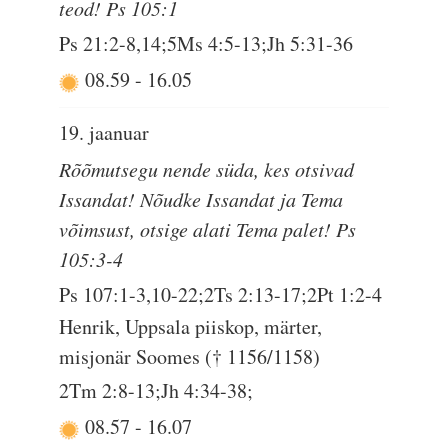
teod! Ps 105:1
Ps 21:2-8,14;5Ms 4:5-13;Jh 5:31-36
08.59
-
16.05
19. jaanuar
Rõõmutsegu nende süda, kes otsivad
Issandat! Nõudke Issandat ja Tema
võimsust, otsige alati Tema palet! Ps
105:3-4
Ps 107:1-3,10-22;2Ts 2:13-17;2Pt 1:2-4
Henrik, Uppsala piiskop, märter,
misjonär Soomes († 1156/1158)
2Tm 2:8-13;Jh 4:34-38;
08.57
-
16.07