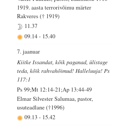
1919. aasta terrorivõimu märter
Rakveres († 1919)
11.37
09.14
-
15.40
7. jaanuar
Kiitke Issandat, kõik paganad, ülistage
teda, kõik rahvahõimud! Halleluuja! Ps
117:1
Ps 99;Mt 12:14-21;Ap 13:44-49
Elmar Silvester Salumaa, pastor,
usuteadlane (†1996)
09.13
-
15.42