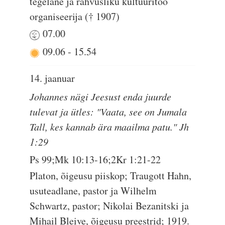
tegelane ja rahvusliku kultuuritöö
organiseerija († 1907)
07.00
09.06
-
15.54
14. jaanuar
Johannes nägi Jeesust enda juurde
tulevat ja ütles: "Vaata, see on Jumala
Tall, kes kannab ära maailma patu." Jh
1:29
Ps 99;Mk 10:13-16;2Kr 1:21-22
Platon, õigeusu piiskop; Traugott Hahn,
usuteadlane, pastor ja Wilhelm
Schwartz, pastor; Nikolai Bezanitski ja
Mihail Bleive, õigeusu preestrid; 1919.