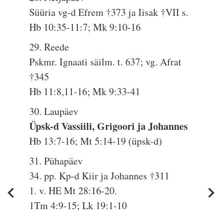
Süüria vg-d Efrem †373 ja Iisak †VII s.
Hb 10:35-11:7; Mk 9:10-16
29. Reede
Pskmr. Ignaati säilm. t. 637; vg. Afrat
†345
Hb 11:8,11-16; Mk 9:33-41
30. Laupäev
Üpsk-d Vassiili, Grigoori ja Johannes
Hb 13:7-16; Mt 5:14-19 (üpsk-d)
31. Pühapäev
34. pp. Kp-d Kiir ja Johannes †311
1. v. HE Mt 28:16-20.
1Tm 4:9-15; Lk 19:1-10