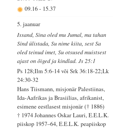
09.16
-
15.37
5. jaanuar
Issand, Sina oled mu Jumal, ma tahan
Sind ülistada, Su nime kiita, sest Sa
oled teinud imet, Su otsused muistsest
ajast on õiged ja kindlad. Js 25:1
Ps 128;Ilm 5:6-14 või Srk 36:18-22;Lk
24:30-32
Hans Tiismann, misjonär Palestiinas,
Ida-Aafrikas ja Brasiilias, afrikanist,
esimene eestlasest misjonär († 1886)
† 1974 Johannes Oskar Lauri, E.E.L.K.
piiskop 1957–64, E.E.L.K. peapiiskop