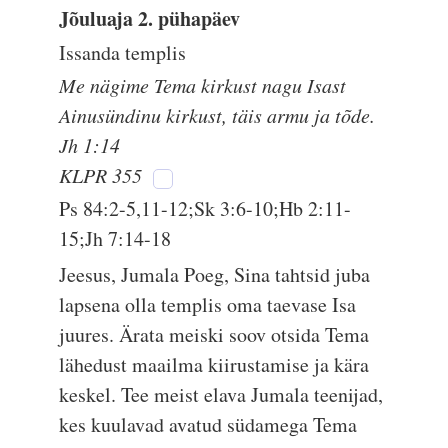
Jõuluaja 2. pühapäev
Issanda templis
Me nägime Tema kirkust nagu Isast
Ainusündinu kirkust, täis armu ja tõde.
Jh 1:14
KLPR 355
Ps 84:2-5,11-12;Sk 3:6-10;Hb 2:11-
15;Jh 7:14-18
Jeesus, Jumala Poeg, Sina tahtsid juba
lapsena olla templis oma taevase Isa
juures. Ärata meiski soov otsida Tema
lähedust maailma kiirustamise ja kära
keskel. Tee meist elava Jumala teenijad,
kes kuulavad avatud südamega Tema