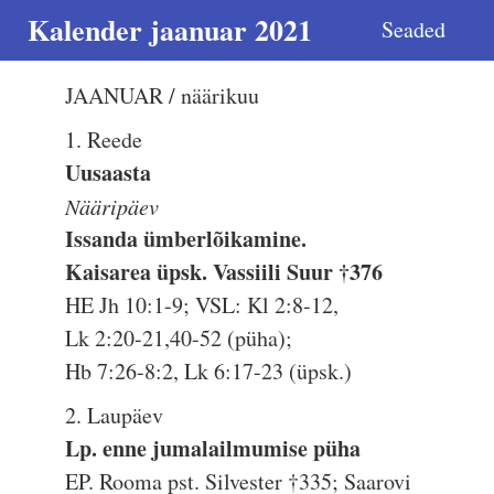
Kalender jaanuar 2021
Seaded
JAANUAR / näärikuu
1. Reede
Uusaasta
Nääripäev
Issanda ümberlõikamine.
Kaisarea üpsk. Vassiili Suur †376
HE Jh 10:1-9; VSL: Kl 2:8-12,
Lk 2:20-21,40-52 (püha);
Hb 7:26-8:2, Lk 6:17-23 (üpsk.)
2. Laupäev
Lp. enne jumalailmumise püha
EP. Rooma pst. Silvester †335; Saarovi