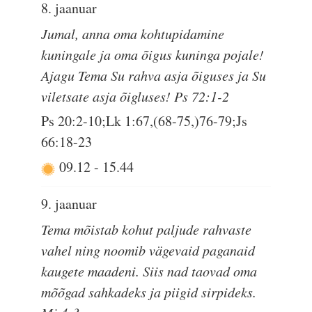
8. jaanuar
Jumal, anna oma kohtupidamine
kuningale ja oma õigus kuninga pojale!
Ajagu Tema Su rahva asja õiguses ja Su
viletsate asja õigluses! Ps 72:1-2
Ps 20:2-10;Lk 1:67,(68-75,)76-79;Js
66:18-23
09.12
-
15.44
9. jaanuar
Tema mõistab kohut paljude rahvaste
vahel ning noomib vägevaid paganaid
kaugete maadeni. Siis nad taovad oma
mõõgad sahkadeks ja piigid sirpideks.