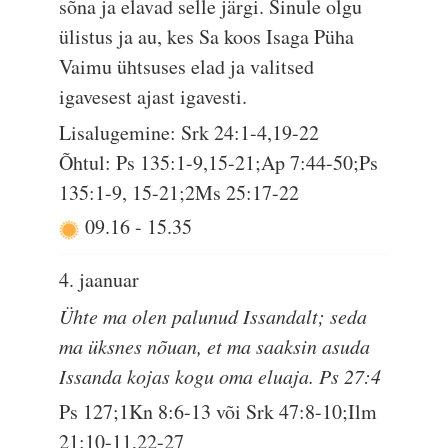
sõna ja elavad selle järgi. Sinule olgu
ülistus ja au, kes Sa koos Isaga Püha
Vaimu ühtsuses elad ja valitsed
igavesest ajast igavesti.
Lisalugemine: Srk 24:1-4,19-22
Õhtul: Ps 135:1-9,15-21;Ap 7:44-50;Ps
135:1-9, 15-21;2Ms 25:17-22
09.16
-
15.35
4. jaanuar
Ühte ma olen palunud Issandalt; seda
ma üksnes nõuan, et ma saaksin asuda
Issanda kojas kogu oma eluaja. Ps 27:4
Ps 127;1Kn 8:6-13 või Srk 47:8-10;Ilm
21:10-11,22-27