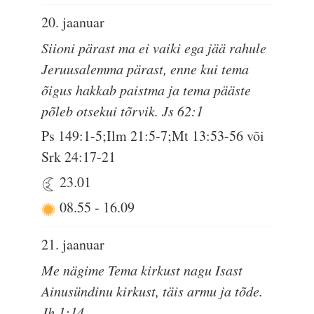
20. jaanuar
Siioni pärast ma ei vaiki ega jää rahule
Jeruusalemma pärast, enne kui tema
õigus hakkab paistma ja tema pääste
põleb otsekui tõrvik. Js 62:1
Ps 149:1-5;Ilm 21:5-7;Mt 13:53-56 või
Srk 24:17-21
23.01
08.55
-
16.09
21. jaanuar
Me nägime Tema kirkust nagu Isast
Ainusündinu kirkust, täis armu ja tõde.
Jh 1:14