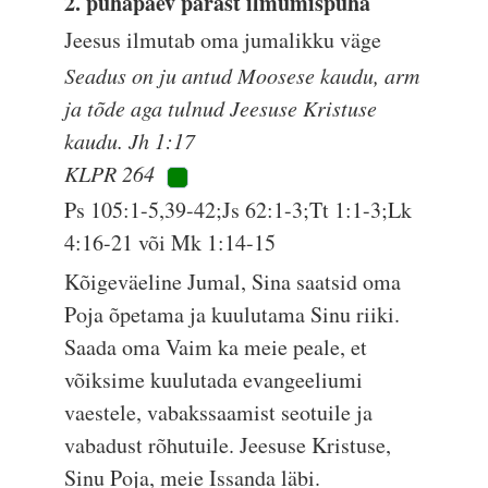
2. pühapäev pärast ilmumispüha
Jeesus ilmutab oma jumalikku väge
Seadus on ju antud Moosese kaudu, arm
ja tõde aga tulnud Jeesuse Kristuse
kaudu. Jh 1:17
KLPR 264
Ps 105:1-5,39-42;Js 62:1-3;Tt 1:1-3;Lk
4:16-21 või Mk 1:14-15
Kõigeväeline Jumal, Sina saatsid oma
Poja õpetama ja kuulutama Sinu riiki.
Saada oma Vaim ka meie peale, et
võiksime kuulutada evangeeliumi
vaestele, vabakssaamist seotuile ja
vabadust rõhutuile. Jeesuse Kristuse,
Sinu Poja, meie Issanda läbi.