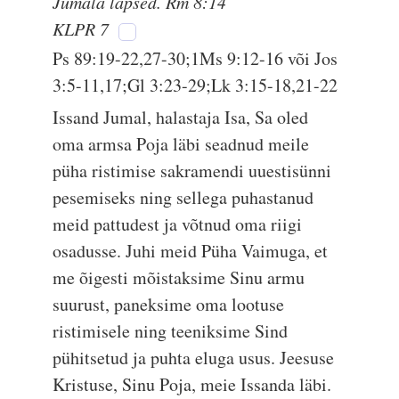
Jumala lapsed. Rm 8:14
KLPR 7
Ps 89:19-22,27-30;1Ms 9:12-16 või Jos
3:5-11,17;Gl 3:23-29;Lk 3:15-18,21-22
Issand Jumal, halastaja Isa, Sa oled
oma armsa Poja läbi seadnud meile
püha ristimise sakramendi uuestisünni
pesemiseks ning sellega puhastanud
meid pattudest ja võtnud oma riigi
osadusse. Juhi meid Püha Vaimuga, et
me õigesti mõistaksime Sinu armu
suurust, paneksime oma lootuse
ristimisele ning teeniksime Sind
pühitsetud ja puhta eluga usus. Jeesuse
Kristuse, Sinu Poja, meie Issanda läbi.