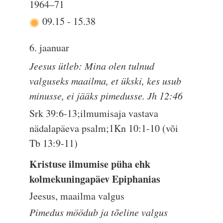
1964–71
09.15
-
15.38
6. jaanuar
Jeesus ütleb: Mina olen tulnud
valguseks maailma, et ükski, kes usub
minusse, ei jääks pimedusse. Jh 12:46
Srk 39:6-13;ilmumisaja vastava
nädalapäeva psalm;1Kn 10:1-10 (või
Tb 13:9-11)
Kristuse ilmumise püha ehk
kolmekuningapäev Epiphanias
Jeesus, maailma valgus
Pimedus möödub ja tõeline valgus