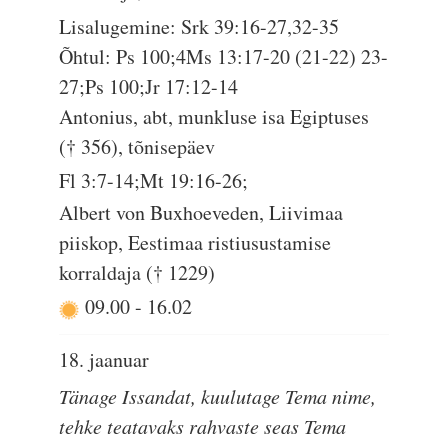
Lisalugemine: Srk 39:16-27,32-35
Õhtul: Ps 100;4Ms 13:17-20 (21-22) 23-
27;Ps 100;Jr 17:12-14
Antonius, abt, munkluse isa Egiptuses
(† 356), tõnisepäev
Fl 3:7-14;Mt 19:16-26;
Albert von Buxhoeveden, Liivimaa
piiskop, Eestimaa ristiusustamise
korraldaja († 1229)
09.00
-
16.02
18. jaanuar
Tänage Issandat, kuulutage Tema nime,
tehke teatavaks rahvaste seas Tema