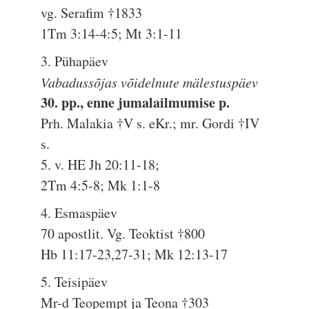
vg. Serafim †1833
1Tm 3:14-4:5; Mt 3:1-11
3. Pühapäev
Vabadussõjas võidelnute mälestuspäev
30. pp., enne jumalailmumise p.
Prh. Malakia †V s. eKr.; mr. Gordi †IV
s.
5. v. HE Jh 20:11-18;
2Tm 4:5-8; Mk 1:1-8
4. Esmaspäev
70 apostlit. Vg. Teoktist †800
Hb 11:17-23,27-31; Mk 12:13-17
5. Teisipäev
Mr-d Teopempt ja Teona †303