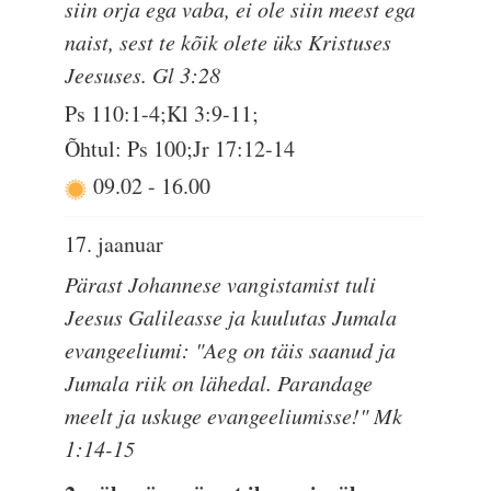
siin orja ega vaba, ei ole siin meest ega
naist, sest te kõik olete üks Kristuses
Jeesuses. Gl 3:28
Ps 110:1-4;Kl 3:9-11;
Õhtul: Ps 100;Jr 17:12-14
09.02
-
16.00
17. jaanuar
Pärast Johannese vangistamist tuli
Jeesus Galileasse ja kuulutas Jumala
evangeeliumi: "Aeg on täis saanud ja
Jumala riik on lähedal. Parandage
meelt ja uskuge evangeeliumisse!" Mk
1:14-15