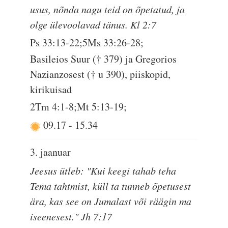
usus, nõnda nagu teid on õpetatud, ja
olge ülevoolavad tänus. Kl 2:7
Ps 33:13-22;5Ms 33:26-28;
Basileios Suur († 379) ja Gregorios
Nazianzosest († u 390), piiskopid,
kirikuisad
2Tm 4:1-8;Mt 5:13-19;
09.17
-
15.34
3. jaanuar
Jeesus ütleb: "Kui keegi tahab teha
Tema tahtmist, küll ta tunneb õpetusest
ära, kas see on Jumalast või räägin ma
iseenesest." Jh 7:17