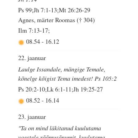
Ps 99;Jh 7:1-13;Mt 26:26-29
Agnes, märter Roomas († 304)
Ilm 7:13-17;
08.54
-
16.12
22. jaanuar
Laulge Issandale, mängige Temale,
kõnelge kõigist Tema imedest! Ps 105:2
Ps 20:2-10;Lk 6:1-11;Jh 19:25-27
08.52
-
16.14
23. jaanuar
"Ta on mind läkitanud kuulutama
vaestele rõõmusõnumit, kuulutama