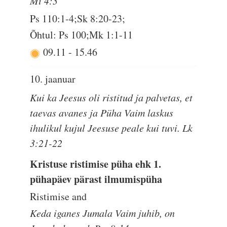
Mi 4:3
Ps 110:1-4;Sk 8:20-23;
Õhtul: Ps 100;Mk 1:1-11
09.11
-
15.46
10. jaanuar
Kui ka Jeesus oli ristitud ja palvetas, et
taevas avanes ja Püha Vaim laskus
ihulikul kujul Jeesuse peale kui tuvi. Lk
3:21-22
Kristuse ristimise püha ehk 1.
pühapäev pärast ilmumispüha
Ristimise and
Keda iganes Jumala Vaim juhib, on