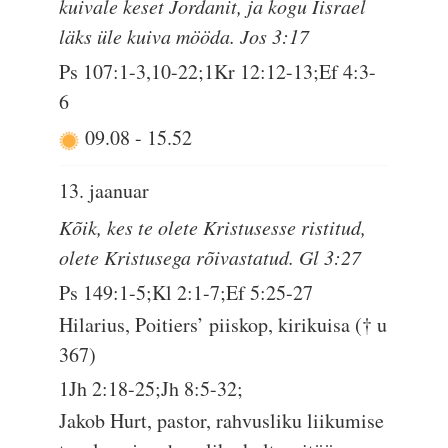
kuivale keset Jordanit, ja kogu Iisrael
läks üle kuiva mööda. Jos 3:17
Ps 107:1-3,10-22;1Kr 12:12-13;Ef 4:3-
6
09.08
-
15.52
13. jaanuar
Kõik, kes te olete Kristusesse ristitud,
olete Kristusega rõivastatud. Gl 3:27
Ps 149:1-5;Kl 2:1-7;Ef 5:25-27
Hilarius, Poitiers’ piiskop, kirikuisa († u
367)
1Jh 2:18-25;Jh 8:5-32;
Jakob Hurt, pastor, rahvusliku liikumise