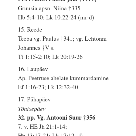
Gruusia apsn. Niina †335
Hb 5:4-10; Lk 10:22-24 (mr-d)
15. Reede
Teeba vg. Paulus †341; vg. Lehtonni
Johannes †V s.
Tt 1:15-2:10; Lk 20:19-26
16. Laupäev
Ap. Peetruse ahelate kummardamine
Ef 1:16-23; Lk 12:32-40
17. Pühapäev
Tõnisepäev
32. pp. Vg. Antooni Suur †356
7. v. HE Jh 21:1-14;
Hb 13:17-21; Lk 17:12-19