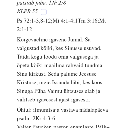
paistab juba. 1Jh 2:8
KLPR 55
Ps 72:1-3,8-12;Mi 4:1-4;1Tm 3:16;Mt
2:1-12
Kõigeväeline igavene Jumal, Sa
valgustad kõiki, kes Sinusse usuvad.
Täida kogu loodu oma valgusega ja
õpeta kõiki maailma rahvaid tundma
Sinu kirkust. Seda palume Jeesuse
Kristuse, meie Issanda läbi, kes koos
Sinuga Püha Vaimu ühtsuses elab ja
valitseb igavesest ajast igavesti.
Õhtul: ilmumisaja vastava nädalapäeva
psalm;2Kr 4:3-6
Valter Paucker, pastor, enamlaste 1918–