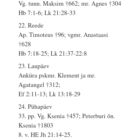
Vg. tunn. Maksim †662; mr. Agnes †304
Hb 7:1-6; Lk 21:28-33
22. Reede
Ap. Timoteus †96; vgmr. Anastaasi
†628
Hb 7:18-25; Lk 21:37-22:8
23. Laupäev
Anküra pskmr. Klement ja mr.
Agatangel †312;
Ef 2:11-13; Lk 13:18-29
24. Pühapäev
33. pp. Vg. Ksenia †457; Peterburi õn.
Ksenia †1803
8. v. HE Jh 21:14-25.