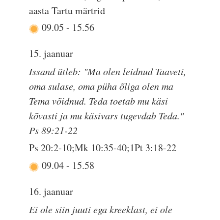
aasta Tartu märtrid
09.05
-
15.56
15. jaanuar
Issand ütleb: "Ma olen leidnud Taaveti,
oma sulase, oma püha õliga olen ma
Tema võidnud. Teda toetab mu käsi
kõvasti ja mu käsivars tugevdab Teda."
Ps 89:21-22
Ps 20:2-10;Mk 10:35-40;1Pt 3:18-22
09.04
-
15.58
16. jaanuar
Ei ole siin juuti ega kreeklast, ei ole