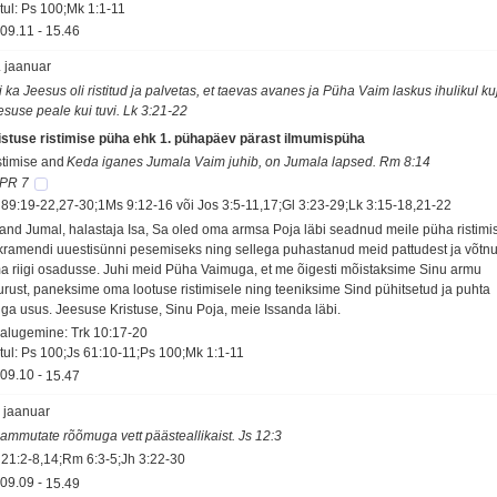
tul: Ps 100;Mk 1:1-11
09.11
-
15.46
. jaanuar
 ka Jeesus oli ristitud ja palvetas, et taevas avanes ja Püha Vaim laskus ihulikul ku
esuse peale kui tuvi. Lk 3:21-22
istuse ristimise püha ehk 1. pühapäev pärast ilmumispüha
stimise and
Keda iganes Jumala Vaim juhib, on Jumala lapsed. Rm 8:14
PR 7
 89:19-22,27-30;1Ms 9:12-16 või Jos 3:5-11,17;Gl 3:23-29;Lk 3:15-18,21-22
sand Jumal, halastaja Isa, Sa oled oma armsa Poja läbi seadnud meile püha ristimi
kramendi uuestisünni pesemiseks ning sellega puhastanud meid pattudest ja võtn
a riigi osadusse. Juhi meid Püha Vaimuga, et me õigesti mõistaksime Sinu armu
urust, paneksime oma lootuse ristimisele ning teeniksime Sind pühitsetud ja puhta
uga usus. Jeesuse Kristuse, Sinu Poja, meie Issanda läbi.
salugemine: Trk 10:17-20
tul: Ps 100;Js 61:10-11;Ps 100;Mk 1:1-11
09.10
-
15.47
. jaanuar
 ammutate rõõmuga vett päästeallikaist. Js 12:3
 21:2-8,14;Rm 6:3-5;Jh 3:22-30
09.09
-
15.49