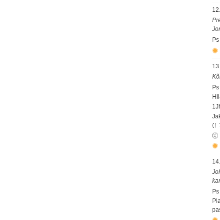
12
Pr
Jor
Ps
13
Kõi
Ps
Hil
1J
Jak
(†
14
Jo
ka
Ps
Pl
pas