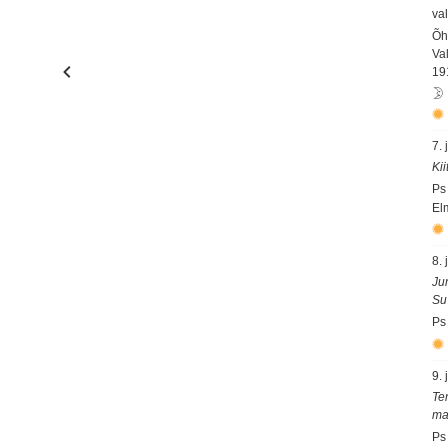
val
Õh
Va
19
7.
Ki
Ps
El
8.
Ju
Su
Ps
9.
Te
ma
Ps