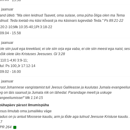
. jaanuar
sand ütleb: "Ma olen leidnud Taaveti, oma sulase, oma püha õliga olen ma Tema
idnud. Teda toetab mu käsi kõvasti ja mu käsivars tugevdab Teda." Ps 89:21-22
 20:2-10;Mk 10:35-40;1Pt 3:18-22
09.04
-
15.58
. jaanuar
ole siin juuti ega kreeklast, ei ole siin orja ega vaba, ei ole siin meest ega naist, ses
 kõik olete üks Kristuses Jeesuses. Gl 3:28
 110:1-4;Kl 3:9-11;
tul: Ps 100;Jr 17:12-14
09.02
-
16.00
. jaanuar
rast Johannese vangistamist tuli Jeesus Galileasse ja kuulutas Jumala evangeeliu
eg on täis saanud ja Jumala riik on lähedal. Parandage meelt ja uskuge
angeeliumisse!" Mk 1:14-15
 pühapäev pärast ilmumispüha
esus ilmutab oma jumalikku väge
adus on ju antud Moosese kaudu, arm ja tõde aga tulnud Jeesuse Kristuse kaudu.
17
PR 264