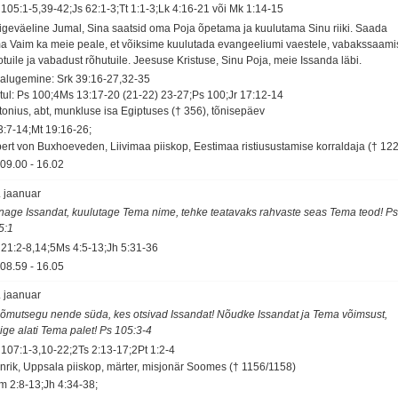
 105:1-5,39-42;Js 62:1-3;Tt 1:1-3;Lk 4:16-21 või Mk 1:14-15
igeväeline Jumal, Sina saatsid oma Poja õpetama ja kuulutama Sinu riiki. Saada
a Vaim ka meie peale, et võiksime kuulutada evangeeliumi vaestele, vabakssaami
otuile ja vabadust rõhutuile. Jeesuse Kristuse, Sinu Poja, meie Issanda läbi.
salugemine: Srk 39:16-27,32-35
tul: Ps 100;4Ms 13:17-20 (21-22) 23-27;Ps 100;Jr 17:12-14
tonius, abt, munkluse isa Egiptuses († 356), tõnisepäev
 3:7-14;Mt 19:16-26;
bert von Buxhoeveden, Liivimaa piiskop, Eestimaa ristiusustamise korraldaja († 12
09.00
-
16.02
. jaanuar
nage Issandat, kuulutage Tema nime, tehke teatavaks rahvaste seas Tema teod! P
5:1
 21:2-8,14;5Ms 4:5-13;Jh 5:31-36
08.59
-
16.05
. jaanuar
õmutsegu nende süda, kes otsivad Issandat! Nõudke Issandat ja Tema võimsust,
sige alati Tema palet! Ps 105:3-4
 107:1-3,10-22;2Ts 2:13-17;2Pt 1:2-4
nrik, Uppsala piiskop, märter, misjonär Soomes († 1156/1158)
m 2:8-13;Jh 4:34-38;