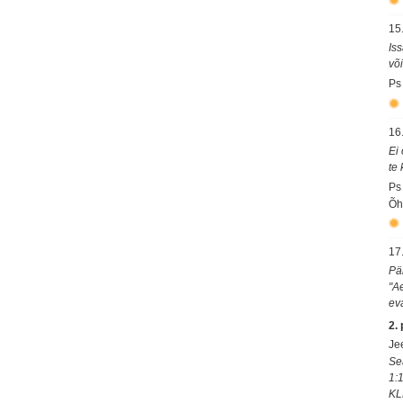
15
Is
võ
Ps
16
Ei 
te
Ps
Õh
17
Pä
"A
ev
2.
Je
Se
1:
KL