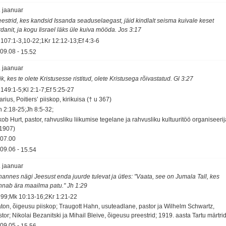
. jaanuar
eestrid, kes kandsid Issanda seaduselaegast, jäid kindlalt seisma kuivale keset
danit, ja kogu Iisrael läks üle kuiva mööda. Jos 3:17
 107:1-3,10-22;1Kr 12:12-13;Ef 4:3-6
09.08
-
15.52
. jaanuar
k, kes te olete Kristusesse ristitud, olete Kristusega rõivastatud. Gl 3:27
 149:1-5;Kl 2:1-7;Ef 5:25-27
arius, Poitiers’ piiskop, kirikuisa († u 367)
h 2:18-25;Jh 8:5-32;
ob Hurt, pastor, rahvusliku liikumise tegelane ja rahvusliku kultuuritöö organiseerij
 1907)
07.00
09.06
-
15.54
. jaanuar
hannes nägi Jeesust enda juurde tulevat ja ütles: "Vaata, see on Jumala Tall, kes
nnab ära maailma patu." Jh 1:29
 99;Mk 10:13-16;2Kr 1:21-22
aton, õigeusu piiskop; Traugott Hahn, usuteadlane, pastor ja Wilhelm Schwartz,
tor; Nikolai Bezanitski ja Mihail Bleive, õigeusu preestrid; 1919. aasta Tartu märtri
09.05
-
15.56