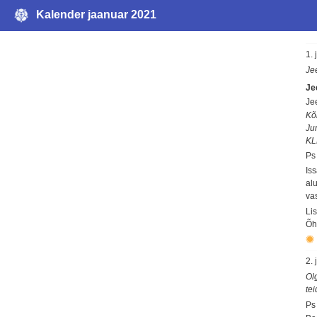
Kalender jaanuar 2021
1.
Je
Je
Je
Kõ
Ju
KL
Ps
Is
al
va
Li
Õh
2.
Ol
te
Ps