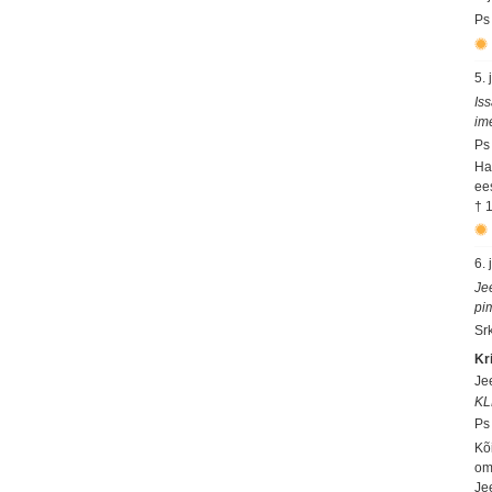
Ps
5.
Is
im
Ps
Han
ee
† 
6.
Je
pi
Sr
Kr
Je
KL
Ps
Kõ
om
Je