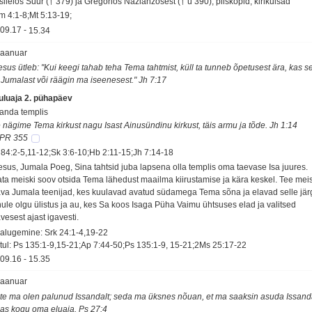
sileios Suur († 379) ja Gregorios Nazianzosest († u 390), piiskopid, kirikuisad
m 4:1-8;Mt 5:13-19;
09.17
-
15.34
 jaanuar
esus ütleb: "Kui keegi tahab teha Tema tahtmist, küll ta tunneb õpetusest ära, kas s
 Jumalast või räägin ma iseenesest." Jh 7:17
uluaja 2. pühapäev
sanda templis
 nägime Tema kirkust nagu Isast Ainusündinu kirkust, täis armu ja tõde. Jh 1:14
PR 355
 84:2-5,11-12;Sk 3:6-10;Hb 2:11-15;Jh 7:14-18
esus, Jumala Poeg, Sina tahtsid juba lapsena olla templis oma taevase Isa juures.
ata meiski soov otsida Tema lähedust maailma kiirustamise ja kära keskel. Tee meis
ava Jumala teenijad, kes kuulavad avatud südamega Tema sõna ja elavad selle järg
nule olgu ülistus ja au, kes Sa koos Isaga Püha Vaimu ühtsuses elad ja valitsed
vesest ajast igavesti.
salugemine: Srk 24:1-4,19-22
tul: Ps 135:1-9,15-21;Ap 7:44-50;Ps 135:1-9, 15-21;2Ms 25:17-22
09.16
-
15.35
 jaanuar
te ma olen palunud Issandalt; seda ma üksnes nõuan, et ma saaksin asuda Issan
jas kogu oma eluaja. Ps 27:4