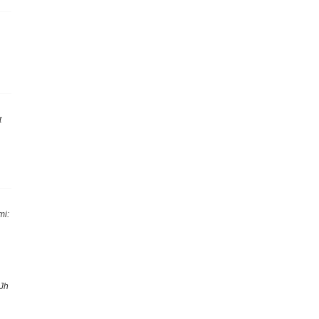
t
mi:
 Jh