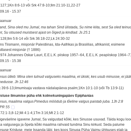
 127;1Kn 8:6-13 või Srk 47:8-10;Ilm 21:10-11,22-27
09.16
-
15.37
 jaanuar
sand, Sina oled mu Jumal, ma tahan Sind ülistada, Su nime kiita, sest Sa oled teinu
et, Su otsused muistsest ajast on õiged ja kindlad. Js 25:1
 128;Ilm 5:6-14 või Srk 36:18-22;Lk 24:30-32
s Tiismann, misjonär Palestiinas, Ida-Aafrikas ja Brasiilias, afrikanist, esimene
stlasest misjonär († 1886)
1974 Johannes Oskar Lauri, E.E.L.K. piiskop 1957–64, E.E.L.K. peapiiskop 1964–7
09.15
-
15.38
 jaanuar
esus ütleb: Mina olen tulnud valguseks maailma, et ükski, kes usub minusse, ei jää
medusse. Jh 12:46
k 39:6-13;ilmumisaja vastava nädalapäeva psalm;1Kn 10:1-10 (või Tb 13:9-11)
istuse ilmumise püha ehk kolmekuningapäev Epiphanias
esus, maailma valgus
Pimedus möödub ja tõeline valgus paistab juba. 1Jh 2:8
PR 55
 72:1-3,8-12;Mi 4:1-4;1Tm 3:16;Mt 2:1-12
igeväeline igavene Jumal, Sa valgustad kõiki, kes Sinusse usuvad. Täida kogu lo
a valgusega ja õpeta kõiki maailma rahvaid tundma Sinu kirkust. Seda palume
esuse Kristuse, meie Issanda läbi, kes koos Sinuga Püha Vaimu ühtsuses elab ja