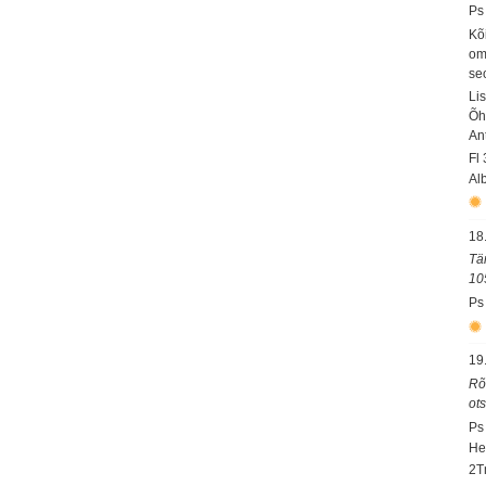
Ps
Kõ
om
se
Li
Õh
An
Fl
Al
18
Tä
10
Ps
19
Rõ
ot
Ps
He
2T