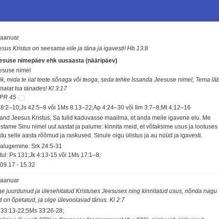
 jaanuar
esus Kristus on seesama eile ja täna ja igavesti! Hb 13:8
esuse nimepäev ehk uusaasta (nääripäev)
esuse nimel
ik, mida te iial teete sõnaga või teoga, seda tehke Issanda Jeesuse nimel, Tema läb
malat Isa tänades! Kl 3:17
PR 45
 8:2–10;Js 42:5–8 või 1Ms 8:13–22;Ap 4:24–30 või Ilm 3:7–8;Mt 4:12–16
sand Jeesus Kristus, Sa tulid kaduvasse maailma, et anda meile igavene elu. Me
ustame Sinu nimel uut aastat ja palume: kinnita meid, et võtaksime usus ja lootuses
stu selle aasta rõõmud ja raskused. Sinule olgu ülistus ja au nüüd ja igavesti.
salugemine: Srk 24:5-31
tul: Ps 131;Jk 4:13-15 või 1Ms 17:1–8;
09.17
-
15.32
 jaanuar
ge juurdunud ja ülesehitatud Kristuses Jeesuses ning kinnitatud usus, nõnda nagu
id on õpetatud, ja olge ülevoolavad tänus. Kl 2:7
 33:13-22;5Ms 33:26-28;