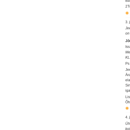
Ba
2T
3.
Je
on
Jõ
Is
Me
KL
Ps
Je
Är
el
Si
iga
Li
Õh
4.
Üh
ko