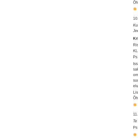
Õh
10
Kui
Je
Kr
Ri
KL
Ps
Is
sa
om
su
el
Li
Õh
11
Te
Ps