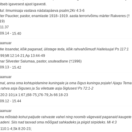
itseb igavesest ajast igavesti.
tul: ilmumisaja vastava nädalapäeva psalm;2Kr 4:3-6
lter Paucker, pastor, enamlaste 1918–1919. aasta terrorivõimu märter Rakveres (†
19)
11.37
09.14
-
15.40
 jaanuar
itke Issandat, kõik paganad, ülistage teda, kõik rahvahõimud! Halleluuja! Ps 117:1
 99;Mt 12:14-21;Ap 13:44-49
mar Silvester Salumaa, pastor, usuteadlane (†1996)
09.13
-
15.42
 jaanuar
mal, anna oma kohtupidamine kuningale ja oma õigus kuninga pojale! Ajagu Tema
 rahva asja õiguses ja Su viletsate asja õigluses! Ps 72:1-2
 20:2-10;Lk 1:67,(68-75,)76-79;Js 66:18-23
09.12
-
15.44
 jaanuar
ma mõistab kohut paljude rahvaste vahel ning noomib vägevaid paganaid kaugete
adeni. Siis nad taovad oma mõõgad sahkadeks ja piigid sirpideks. Mi 4:3
 110:1-4;Sk 8:20-23;