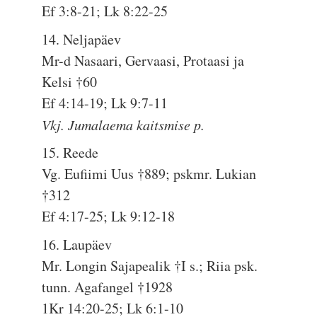
Ef 3:8-21; Lk 8:22-25
14. Neljapäev
Mr-d Nasaari, Gervaasi, Protaasi ja
Kelsi †60
Ef 4:14-19; Lk 9:7-11
Vkj. Jumalaema kaitsmise p.
15. Reede
Vg. Eufiimi Uus †889; pskmr. Lukian
†312
Ef 4:17-25; Lk 9:12-18
16. Laupäev
Mr. Longin Sajapealik †I s.; Riia psk.
tunn. Agafangel †1928
1Kr 14:20-25; Lk 6:1-10