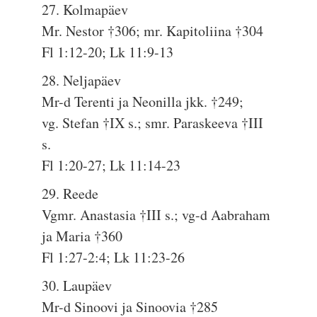
27. Kolmapäev
Mr. Nestor †306; mr. Kapitoliina †304
Fl 1:12-20; Lk 11:9-13
28. Neljapäev
Mr-d Terenti ja Neonilla jkk. †249;
vg. Stefan †IX s.; smr. Paraskeeva †III
s.
Fl 1:20-27; Lk 11:14-23
29. Reede
Vgmr. Anastasia †III s.; vg-d Aabraham
ja Maria †360
Fl 1:27-2:4; Lk 11:23-26
30. Laupäev
Mr-d Sinoovi ja Sinoovia †285