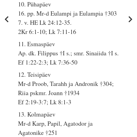
10. Pühapäev
16. pp. Mr-d Eulampi ja Eulampia †303
7. v. HE Lk 24:12-35.
2Kr 6:1-10; Lk 7:11-16
11. Esmaspäev
Ap. dk. Filippus †I s.; smr. Sinaiida †I s.
Ef 1:22-2:3; Lk 7:36-50
12. Teisipäev
Mr-d Proob, Tarahh ja Andronik †304;
Riia pskmr. Joann †1934
Ef 2:19-3:7; Lk 8:1-3
13. Kolmapäev
Mr-d Karp, Papil, Agatodor ja
Agatonike †251