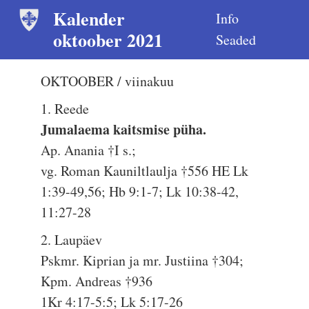
Kalender
Info
oktoober 2021
Seaded
OKTOOBER / viinakuu
1. Reede
Jumalaema kaitsmise püha.
Ap. Anania †I s.;
vg. Roman Kauniltlaulja †556 HE Lk
1:39-49,56; Hb 9:1-7; Lk 10:38-42,
11:27-28
2. Laupäev
Pskmr. Kiprian ja mr. Justiina †304;
Kpm. Andreas †936
1Kr 4:17-5:5; Lk 5:17-26