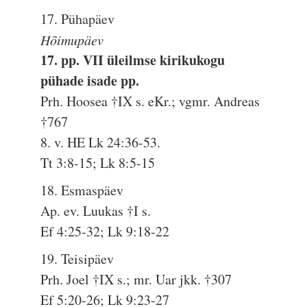
17. Pühapäev
Hõimupäev
17. pp. VII üleilmse kirikukogu
pühade isade pp.
Prh. Hoosea †IX s. eKr.; vgmr. Andreas
†767
8. v. HE Lk 24:36-53.
Tt 3:8-15; Lk 8:5-15
18. Esmaspäev
Ap. ev. Luukas †I s.
Ef 4:25-32; Lk 9:18-22
19. Teisipäev
Prh. Joel †IX s.; mr. Uar jkk. †307
Ef 5:20-26; Lk 9:23-27