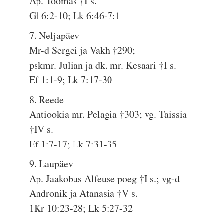
Ap. Toomas †I s.
Gl 6:2-10; Lk 6:46-7:1
7. Neljapäev
Mr-d Sergei ja Vakh †290;
pskmr. Julian ja dk. mr. Kesaari †I s.
Ef 1:1-9; Lk 7:17-30
8. Reede
Antiookia mr. Pelagia †303; vg. Taissia
†IV s.
Ef 1:7-17; Lk 7:31-35
9. Laupäev
Ap. Jaakobus Alfeuse poeg †I s.; vg-d
Andronik ja Atanasia †V s.
1Kr 10:23-28; Lk 5:27-32