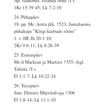
Ap. Jaakobus, Issanda vend †I s.
1Kr 15:39-45; Lk 7:2-10
24. Pühapäev
18. pp. Mr. Areta jkk. †523; Jumalaema
pühakuju ”Kõigi kurbade rõõm”
1. v. HE Jh 20:1-10;
2Kr 9:6-11; Lk 8:26-39
25. Esmaspäev
Mr-d Markian ja Martiiri †355; õigl.
Tabiita †I s.
Fl 1:1-7; Lk 10:22-24
26. Teisipäev
Smr. Dimitri Mürritulvaja †306
Fl 1:8-14; Lk 11:1-10