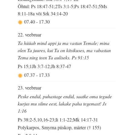
Õhtul: Ps 18:47-51;2Ts 3:1-5;Ps 18:47-51;5Ms
8:11-18a või Srk 34:14-20
07.40
-
17.30
22. veebruar
Ta hüüab mind appi ja ma vastan Temale; mina
olen Ta juures, kui Ta on kitsikuses, ma vabastan
Tema ning teen Ta auliseks. Ps 91:15
Ps 15;1Jh 3:7-12;Jh 8:37-47
07.37
-
17.33
23. veebruar
Peske endid, puhastage endid, saatke oma tegude
kurjus mu silme eest, lakake paha tegemast! Js
1:16
Ps 38:2-5,10,16-23;Ii 1:1-22;Mk 14:17-31
Polykarpos, Smyrna piiskop, märter († 155)