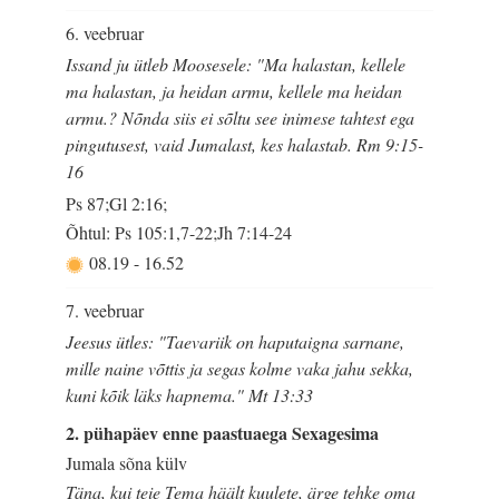
6. veebruar
Issand ju ütleb Moosesele: "Ma halastan, kellele
ma halastan, ja heidan armu, kellele ma heidan
armu.? Nõnda siis ei sõltu see inimese tahtest ega
pingutusest, vaid Jumalast, kes halastab. Rm 9:15-
16
Ps 87;Gl 2:16;
Õhtul: Ps 105:1,7-22;Jh 7:14-24
08.19
-
16.52
7. veebruar
Jeesus ütles: "Taevariik on haputaigna sarnane,
mille naine võttis ja segas kolme vaka jahu sekka,
kuni kõik läks hapnema." Mt 13:33
2. pühapäev enne paastuaega Sexagesima
Jumala sõna külv
Täna, kui teie Tema häält kuulete, ärge tehke oma