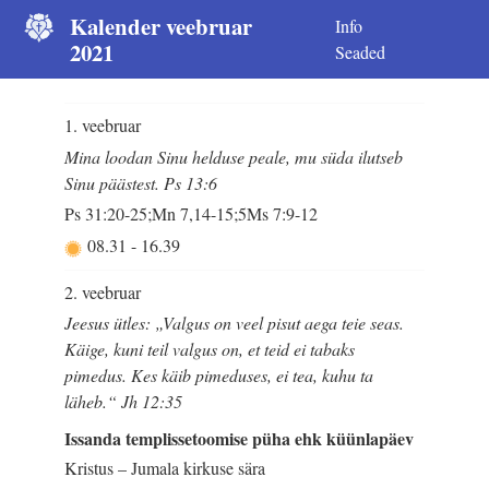
Kalender veebruar
Info
2021
Seaded
1. veebruar
Mina loodan Sinu helduse peale, mu süda ilutseb
Sinu päästest. Ps 13:6
Ps 31:20-25;Mn 7,14-15;5Ms 7:9-12
08.31
-
16.39
2. veebruar
Jeesus ütles: „Valgus on veel pisut aega teie seas.
Käige, kuni teil valgus on, et teid ei tabaks
pimedus. Kes käib pimeduses, ei tea, kuhu ta
läheb.“ Jh 12:35
Issanda templissetoomise püha ehk küünlapäev
Kristus – Jumala kirkuse sära