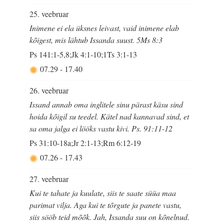
25. veebruar
Inimene ei ela üksnes leivast, vaid inimene elab
kõigest, mis lähtub Issanda suust. 5Ms 8:3
Ps 141:1-5,8;Jk 4:1-10;1Ts 3:1-13
07.29
-
17.40
26. veebruar
Issand annab oma inglitele sinu pärast käsu sind
hoida kõigil su teedel. Kätel nad kannavad sind, et
sa oma jalga ei lööks vastu kivi. Ps. 91:11-12
Ps 31:10-18a;Jr 2:1-13;Rm 6:12-19
07.26
-
17.43
27. veebruar
Kui te tahate ja kuulate, siis te saate süüa maa
parimat vilja. Aga kui te tõrgute ja panete vastu,
siis sööb teid mõõk. Jah, Issanda suu on kõnelnud.