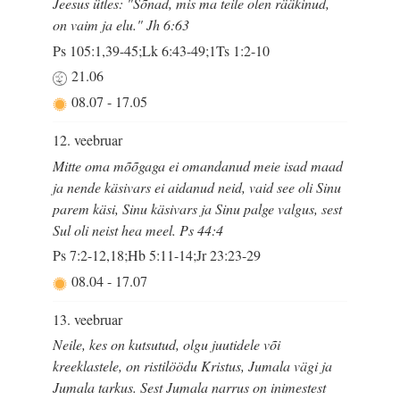
Jeesus ütles: "Sõnad, mis ma teile olen rääkinud,
on vaim ja elu." Jh 6:63
Ps 105:1,39-45;Lk 6:43-49;1Ts 1:2-10
21.06
08.07
-
17.05
12. veebruar
Mitte oma mõõgaga ei omandanud meie isad maad
ja nende käsivars ei aidanud neid, vaid see oli Sinu
parem käsi, Sinu käsivars ja Sinu palge valgus, sest
Sul oli neist hea meel. Ps 44:4
Ps 7:2-12,18;Hb 5:11-14;Jr 23:23-29
08.04
-
17.07
13. veebruar
Neile, kes on kutsutud, olgu juutidele või
kreeklastele, on ristilöödu Kristus, Jumala vägi ja
Jumala tarkus. Sest Jumala narrus on inimestest