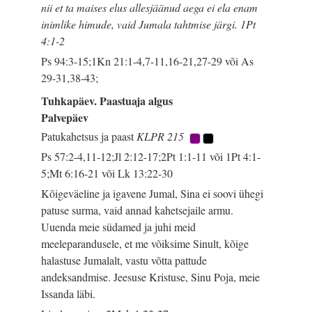
nii et ta maises elus allesjäänud aega ei ela enam
inimlike himude, vaid Jumala tahtmise järgi. 1Pt
4:1-2
Ps 94:3-15;1Kn 21:1-4,7-11,16-21,27-29 või As
29-31,38-43;
Tuhkapäev. Paastuaja algus
Palvepäev
Patukahetsus ja paast
KLPR 215
Ps 57:2-4,11-12;Jl 2:12-17;2Pt 1:1-11 või 1Pt 4:1-
5;Mt 6:16-21 või Lk 13:22-30
Kõigeväeline ja igavene Jumal, Sina ei soovi ühegi
patuse surma, vaid annad kahetsejaile armu.
Uuenda meie südamed ja juhi meid
meeleparandusele, et me võiksime Sinult, kõige
halastuse Jumalalt, vastu võtta pattude
andeksandmise. Jeesuse Kristuse, Sinu Poja, meie
Issanda läbi.