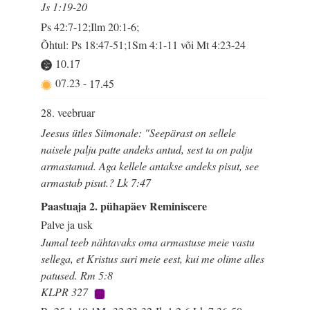
Js 1:19-20
Ps 42:7-12;Ilm 20:1-6;
Õhtul: Ps 18:47-51;1Sm 4:1-11 või Mt 4:23-24
10.17
07.23
-
17.45
28. veebruar
Jeesus ütles Siimonale: "Seepärast on sellele
naisele palju patte andeks antud, sest ta on palju
armastanud. Aga kellele antakse andeks pisut, see
armastab pisut.? Lk 7:47
Paastuaja 2. pühapäev Reminiscere
Palve ja usk
Jumal teeb nähtavaks oma armastuse meie vastu
sellega, et Kristus suri meie eest, kui me olime alles
patused. Rm 5:8
KLPR 327