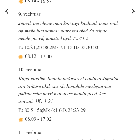
08.14
-
16.57
9. veebruar
Jumal, me oleme oma kõrvaga kuulnud, meie isad
on meile jutustanud: suure teo oled Sa teinud
nende päevil, muistsel ajal. Ps 44:2
Ps 105:1,23-38;2Ms 7:1-13;Hs 33:30-33
08.12
-
17.00
10. veebruar
Kuna maailm Jumala tarkuses ei tundnud Jumalat
ära tarkuse abil, siis oli Jumalale meelepärane
päästa selle narri kuulutuse kaudu need, kes
usuvad. 1Kr 1:21
Ps 80:5-15a;Mk 6:1-6;Js 28:23-29
08.09
-
17.02
11. veebruar