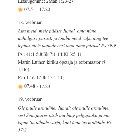
Lisalugemine: 2Mak 1:23-27
07.51
-
17.20
18. veebruar
Aita meid, meie pääste Jumal, oma nime
auhiilguse pärast, ja tõmba meid välja ning tee
lepitus meie pattude eest oma nime pärast! Ps 79:9
Ps 141:1-5,8;Sk 7:1-14;Kl 3:5-11
Martin Luther, kiriku õpetaja ja reformaator (†
1546)
Rm 1:16-17;Jh 15:1-11;
07.48
-
17.23
19. veebruar
Ole mulle armuline, Jumal; ole mulle armuline,
sest Sinu juures otsib mu hing pelgupaika ja ma
kipun Su tiibade varju, kuni õnnetus möödub! Ps
57:2