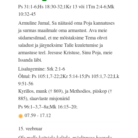
Ps 31:1-6;Hs 18:30-32;1Kr 13 või 1Tm 2:4-6;Mk
10:32-45
Armuline Jumal, Sa näitasid oma Poja kannatuses
ja surmas maailmale oma armastust. Ava meie
südamesilmad, et me mõistaksime Tema ohvri
saladust ja järgneksime Talle kuuletumise ja
armastuse teel. Jeesuse Kristuse, Sinu Poja, meie
Issanda läbi.
Lisalugemine: Srk 2:1-6
Õhtul: Ps 105:1,7-22;2Kr 5:14-15;Ps 105:1,7-22;Lk
9:51-56
Kyrillos, munk († 869), ja Methodios, piiskop (†
885), slaavlaste misjonärid
Ps 96:1–3,7–8a;Mk 16:15–20;
07.59
-
17.12
15. veebruar
Ole mulle kaitsjaks kaljuks, mäelinnuse hooneks