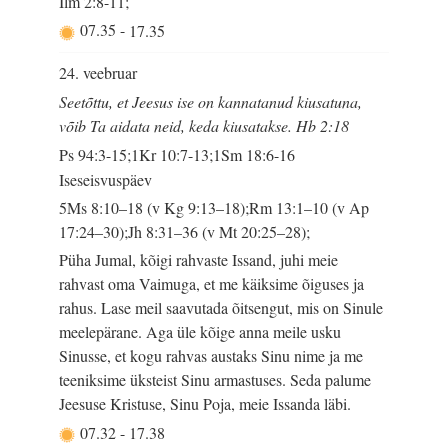
Ilm 2:8-11;
07.35
-
17.35
24. veebruar
Seetõttu, et Jeesus ise on kannatanud kiusatuna,
võib Ta aidata neid, keda kiusatakse. Hb 2:18
Ps 94:3-15;1Kr 10:7-13;1Sm 18:6-16
Iseseisvuspäev
5Ms 8:10–18 (v Kg 9:13–18);Rm 13:1–10 (v Ap
17:24–30);Jh 8:31–36 (v Mt 20:25–28);
Püha Jumal, kõigi rahvaste Issand, juhi meie
rahvast oma Vaimuga, et me käiksime õiguses ja
rahus. Lase meil saavutada õitsengut, mis on Sinule
meelepärane. Aga üle kõige anna meile usku
Sinusse, et kogu rahvas austaks Sinu nime ja me
teeniksime üksteist Sinu armastuses. Seda palume
Jeesuse Kristuse, Sinu Poja, meie Issanda läbi.
07.32
-
17.38