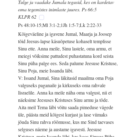
Tulge ja vaadake Jumala tegusid, kes on kardetav
oma tegemistes inimlaste juures. Ps 66:5
KLPR 62
Ps 48:10-15;Ml 3:1-2;1Jh 1:5-7;Lk 2:22-33
Kõigeväeline ja igavene Jumal, Maarja ja Joosep
tõid Jeesus-lapse käsuõpetuse kohaselt templisse
Sinu ette. Anna meile, Sinu lastele, oma armu, et
meiegi võiksime pattudest puhastatuna kord seista
Sinu püha palge ees. Seda palume Jeesuse Kristuse,
Sinu Poja, meie Issanda läbi.
V: Issand Jumal, Sina läkitasid maailma oma Poja
valguseks paganaile ja kirkuseks oma rahvale
Iisraelile. Anna ka meile näha oma valgust, nii et
näeksime Jeesuses Kristuses Sinu armu ja tõde.
Aita meil Tema läbi võitu saada pimeduse vägede
üle, päästa meid kõigest kurjast ja lase viimaks
jõuda Sinu rahva rõõmusse, kus me Sind taevases
selguses näeme ja austame igavesti. Jeesuse
Kristuse, meie Issanda läbi, kes koos Sinuga Püha