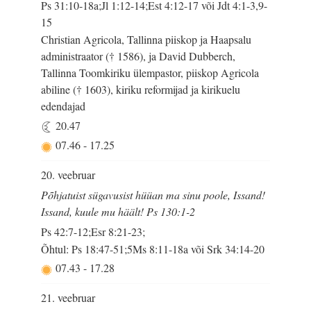
Ps 31:10-18a;Jl 1:12-14;Est 4:12-17 või Jdt 4:1-3,9-
15
Christian Agricola, Tallinna piiskop ja Haapsalu
administraator († 1586), ja David Dubberch,
Tallinna Toomkiriku ülempastor, piiskop Agricola
abiline († 1603), kiriku reformijad ja kirikuelu
edendajad
20.47
07.46
-
17.25
20. veebruar
Põhjatuist sügavusist hüüan ma sinu poole, Issand!
Issand, kuule mu häält! Ps 130:1-2
Ps 42:7-12;Esr 8:21-23;
Õhtul: Ps 18:47-51;5Ms 8:11-18a või Srk 34:14-20
07.43
-
17.28
21. veebruar