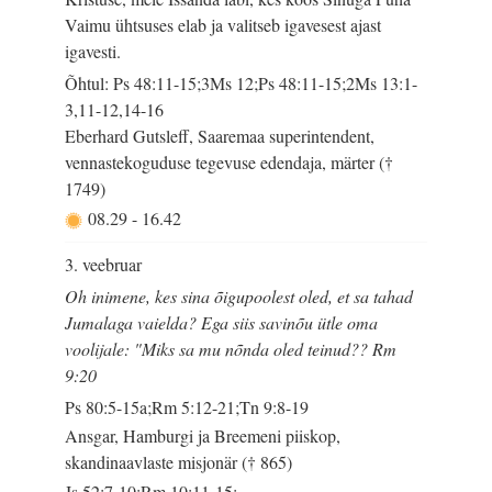
Vaimu ühtsuses elab ja valitseb igavesest ajast
igavesti.
Õhtul: Ps 48:11-15;3Ms 12;Ps 48:11-15;2Ms 13:1-
3,11-12,14-16
Eberhard Gutsleff, Saaremaa superintendent,
vennastekoguduse tegevuse edendaja, märter (†
1749)
08.29
-
16.42
3. veebruar
Oh inimene, kes sina õigupoolest oled, et sa tahad
Jumalaga vaielda? Ega siis savinõu ütle oma
voolijale: "Miks sa mu nõnda oled teinud?? Rm
9:20
Ps 80:5-15a;Rm 5:12-21;Tn 9:8-19
Ansgar, Hamburgi ja Breemeni piiskop,
skandinaavlaste misjonär († 865)
Js 52:7-10;Rm 10:11-15;