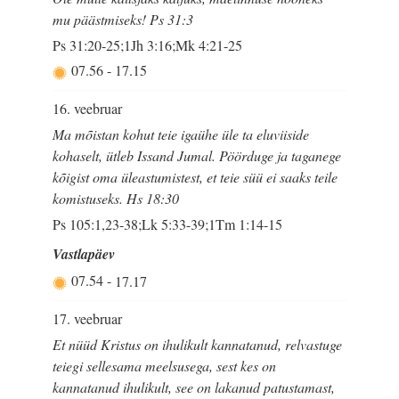
mu päästmiseks! Ps 31:3
Ps 31:20-25;1Jh 3:16;Mk 4:21-25
07.56
-
17.15
16. veebruar
Ma mõistan kohut teie igaühe üle ta eluviiside
kohaselt, ütleb Issand Jumal. Pöörduge ja taganege
kõigist oma üleastumistest, et teie süü ei saaks teile
komistuseks. Hs 18:30
Ps 105:1,23-38;Lk 5:33-39;1Tm 1:14-15
Vastlapäev
07.54
-
17.17
17. veebruar
Et nüüd Kristus on ihulikult kannatanud, relvastuge
teiegi sellesama meelsusega, sest kes on
kannatanud ihulikult, see on lakanud patustamast,