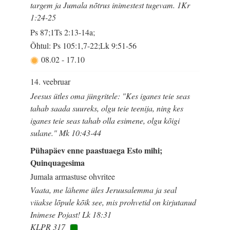
targem ja Jumala nõtrus inimestest tugevam. 1Kr
1:24-25
Ps 87;1Ts 2:13-14a;
Õhtul: Ps 105:1,7-22;Lk 9:51-56
08.02
-
17.10
14. veebruar
Jeesus ütles oma jüngritele: "Kes iganes teie seas
tahab saada suureks, olgu teie teenija, ning kes
iganes teie seas tahab olla esimene, olgu kõigi
sulane." Mk 10:43-44
Pühapäev enne paastuaega Esto mihi;
Quinquagesima
Jumala armastuse ohvritee
Vaata, me läheme üles Jeruusalemma ja seal
viiakse lõpule kõik see, mis prohvetid on kirjutanud
Inimese Pojast! Lk 18:31
KLPR 317