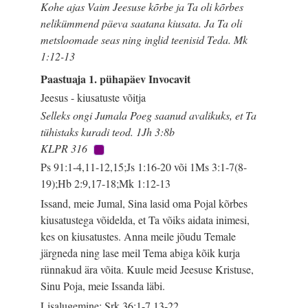
Kohe ajas Vaim Jeesuse kõrbe ja Ta oli kõrbes
nelikümmend päeva saatana kiusata. Ja Ta oli
metsloomade seas ning inglid teenisid Teda. Mk
1:12-13
Paastuaja 1. pühapäev Invocavit
Jeesus - kiusatuste võitja
Selleks ongi Jumala Poeg saanud avalikuks, et Ta
tühistaks kuradi teod. 1Jh 3:8b
KLPR 316
Ps 91:1-4,11-12,15;Js 1:16-20 või 1Ms 3:1-7(8-
19);Hb 2:9,17-18;Mk 1:12-13
Issand, meie Jumal, Sina lasid oma Pojal kõrbes
kiusatustega võidelda, et Ta võiks aidata inimesi,
kes on kiusatustes. Anna meile jõudu Temale
järgneda ning lase meil Tema abiga kõik kurja
rünnakud ära võita. Kuule meid Jeesuse Kristuse,
Sinu Poja, meie Issanda läbi.
Lisalugemine: Srk 36:1-7,13-22