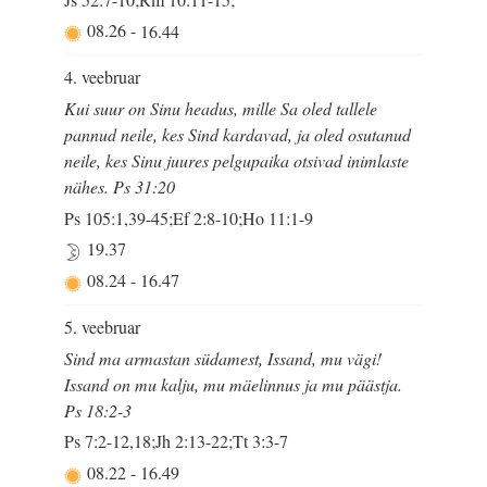
08.26
-
16.44
4. veebruar
Kui suur on Sinu headus, mille Sa oled tallele
pannud neile, kes Sind kardavad, ja oled osutanud
neile, kes Sinu juures pelgupaika otsivad inimlaste
nähes. Ps 31:20
Ps 105:1,39-45;Ef 2:8-10;Ho 11:1-9
19.37
08.24
-
16.47
5. veebruar
Sind ma armastan südamest, Issand, mu vägi!
Issand on mu kalju, mu mäelinnus ja mu päästja.
Ps 18:2-3
Ps 7:2-12,18;Jh 2:13-22;Tt 3:3-7
08.22
-
16.49