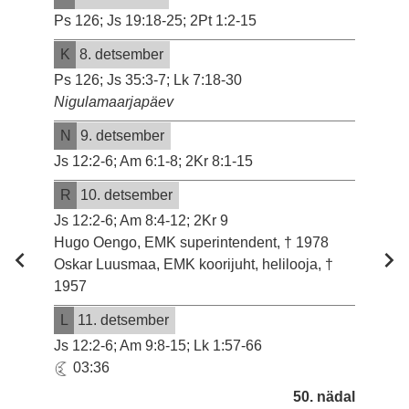
Ps 126; Js 19:18-25; 2Pt 1:2-15
K
8. detsember
Ps 126; Js 35:3-7; Lk 7:18-30
Nigulamaarjapäev
N
9. detsember
Js 12:2-6; Am 6:1-8; 2Kr 8:1-15
R
10. detsember
Js 12:2-6; Am 8:4-12; 2Kr 9
Hugo Oengo, EMK superintendent, † 1978
Oskar Luusmaa, EMK koorijuht, helilooja, †
1957
L
11. detsember
Js 12:2-6; Am 9:8-15; Lk 1:57-66
03:36
50. nädal