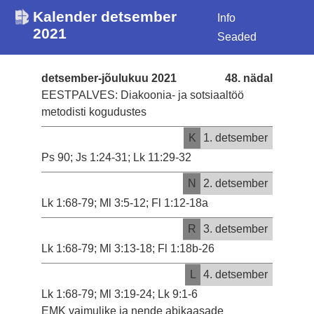
Kalender detsember
Info
2021
Seaded
detsember-jõulukuu 2021
48. nädal
EESTPALVES: Diakoonia- ja sotsiaaltöö
metodisti kogudustes
K
1. detsember
Ps 90; Js 1:24-31; Lk 11:29-32
N
2. detsember
Lk 1:68-79; Ml 3:5-12; Fl 1:12-18a
R
3. detsember
Lk 1:68-79; Ml 3:13-18; Fl 1:18b-26
L
4. detsember
Lk 1:68-79; Ml 3:19-24; Lk 9:1-6
EMK vaimulike ja nende abikaasade