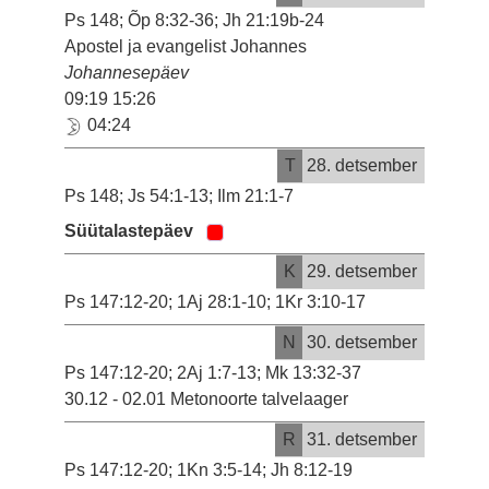
Ps 148; Õp 8:32-36; Jh 21:19b-24
Apostel ja evangelist Johannes
Johannesepäev
09:19 15:26
04:24
T
28. detsember
Ps 148; Js 54:1-13; Ilm 21:1-7
Süütalastepäev
K
29. detsember
Ps 147:12-20; 1Aj 28:1-10; 1Kr 3:10-17
N
30. detsember
Ps 147:12-20; 2Aj 1:7-13; Mk 13:32-37
30.12 - 02.01 Metonoorte talvelaager
R
31. detsember
Ps 147:12-20; 1Kn 3:5-14; Jh 8:12-19