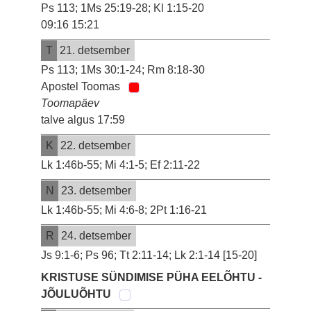
Ps 113; 1Ms 25:19-28; Kl 1:15-20
09:16 15:21
T
21. detsember
Ps 113; 1Ms 30:1-24; Rm 8:18-30
Apostel Toomas
Toomapäev
talve algus 17:59
K
22. detsember
Lk 1:46b-55; Mi 4:1-5; Ef 2:11-22
N
23. detsember
Lk 1:46b-55; Mi 4:6-8; 2Pt 1:16-21
R
24. detsember
Js 9:1-6; Ps 96; Tt 2:11-14; Lk 2:1-14 [15-20]
KRISTUSE SÜNDIMISE PÜHA EELÕHTU -
JÕULUÕHTU