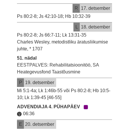
R
17. detsember
Ps 80:2-8; Js 42:10-18; Hb 10:32-39
L
18. detsember
Ps 80:2-8; Js 66:7-11; Lk 13:31-35
Charles Wesley, metodistliku äratusliikumise
juhte, * 1707
51. nädal
EESTPALVES: Rehabilitatsioonitöö, SA
Heategevusfond Taastõusmine
P
19. detsember
Mi 5:1-4a; Lk 1:46b-55 või Ps 80:2-8; Hb 10:5-
10; Lk 1:39-45 [46-55]
ADVENDIAJA 4. PÜHAPÄEV
06:36
E
20. detsember