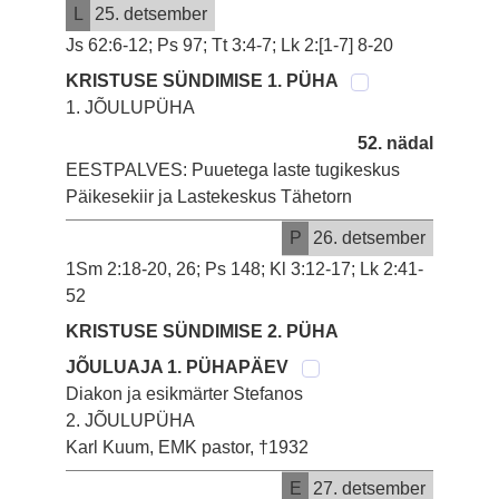
L
25. detsember
Js 62:6-12; Ps 97; Tt 3:4-7; Lk 2:[1-7] 8-20
KRISTUSE SÜNDIMISE 1. PÜHA
1. JÕULUPÜHA
52. nädal
EESTPALVES: Puuetega laste tugikeskus
Päikesekiir ja Lastekeskus Tähetorn
P
26. detsember
1Sm 2:18-20, 26; Ps 148; Kl 3:12-17; Lk 2:41-
52
KRISTUSE SÜNDIMISE 2. PÜHA
JÕULUAJA 1. PÜHAPÄEV
Diakon ja esikmärter Stefanos
2. JÕULUPÜHA
Karl Kuum, EMK pastor, †1932
E
27. detsember