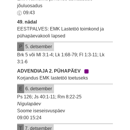
jõuluosadus
09:43
49. nädal
EESTPALVES: EMK Lastetöö toimkond ja
pühapäevakooli lapsed
P
5. detsember
Brk 5 või Ml 3:1-4; Lk 1:68-79; Fl 1:3-11; Lk
3:1-6
ADVENDIAJA 2. PÜHAPÄEV
Korjandus EMK lastetöö toetuseks
E
6. detsember
Ps 126; Js 40:1-11; Rm 8:22-25
Nigulapäev
Soome iseseisvuspäev
09:00 15:24
T
7. detsember