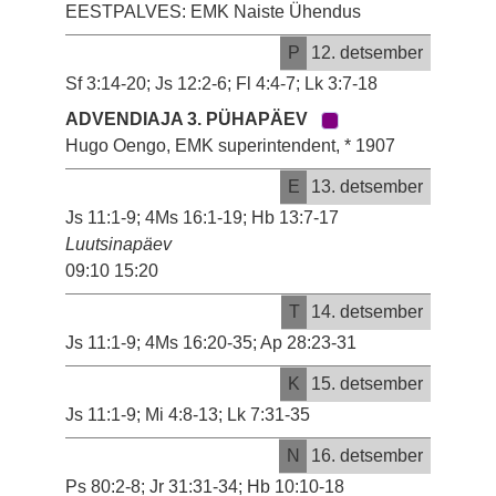
EESTPALVES: EMK Naiste Ühendus
P
12. detsember
Sf 3:14-20; Js 12:2-6; Fl 4:4-7; Lk 3:7-18
ADVENDIAJA 3. PÜHAPÄEV
Hugo Oengo, EMK superintendent, * 1907
E
13. detsember
Js 11:1-9; 4Ms 16:1-19; Hb 13:7-17
Luutsinapäev
09:10 15:20
T
14. detsember
Js 11:1-9; 4Ms 16:20-35; Ap 28:23-31
K
15. detsember
Js 11:1-9; Mi 4:8-13; Lk 7:31-35
N
16. detsember
Ps 80:2-8; Jr 31:31-34; Hb 10:10-18