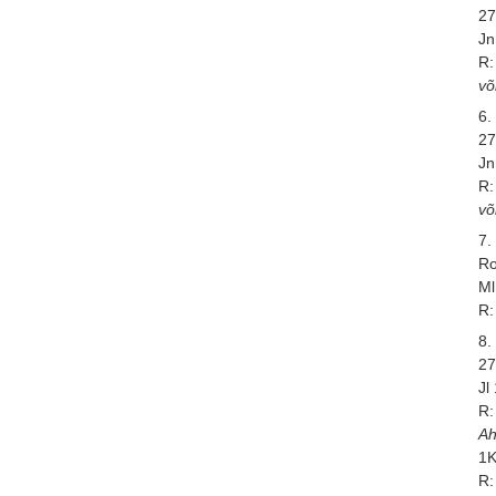
27
Jn
R:
võ
6.
27
Jn
R:
võ
7.
Ro
Ml
R:
8.
27
Jl
R:
A
1K
R: