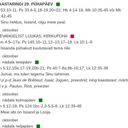
 AASTARINGI 29. PÜHAPÄEV
 53:10-11; Ps 33:4-5,18-19,20+22; Hb 4:14-16; Mk 10:35-45 või Mk
:42-45
 Sinu heldus, Issand, olgu meie peal.
. oktoober
. EVANGELIST LUUKAS, KIRIKUPÜHA
m 4:9–17a; Ps 145:10–11,12–13,17–18; Lk 10:1–9
 Issanda pühakud kuulutavad tema riiki.
. oktoober
. nädala teisipäev
 5:12,15b,17-19,20b-21; Ps 40:7-8a,8b-10,17; Lk 12:35-38
 Jumal, ma tulen tegema Sinu tahtmist.
i p p-d Jean de Brébeuf, Isaac Jogues, preestrid, ning kaaslased, märtr
i v p. Paulus, Risti, preester
. oktoober
. nädala kolmapäev
 6:12-18; Ps 124:1bc-2,3-5,6-8; Lk 12:39-48
 Meie abi on Issand ja Looja.
. oktoober
. nädala neljapäev