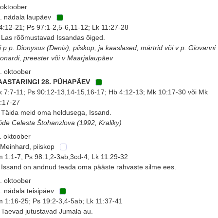
 oktoober
. nädala laupäev
 4:12-21; Ps 97:1-2,5-6,11-12; Lk 11:27-28
 Las rõõmustavad Issandas õiged.
i p p. Dionysus (Denis), piiskop, ja kaaslased, märtrid või v p. Giovanni
onardi, preester või v Maarjalaupäev
. oktoober
 AASTARINGI 28. PÜHAPÄEV
k 7:7-11; Ps 90:12-13,14-15,16-17; Hb 4:12-13; Mk 10:17-30 või Mk
:17-27
 Täida meid oma heldusega, Issand.
õde Celesta Štohanzlova (1992, Kraliky)
. oktoober
 Meinhard, piiskop
 1:1-7; Ps 98:1,2-3ab,3cd-4; Lk 11:29-32
 Issand on andnud teada oma pääste rahvaste silme ees.
. oktoober
. nädala teisipäev
 1:16-25; Ps 19:2-3,4-5ab; Lk 11:37-41
 Taevad jutustavad Jumala au.