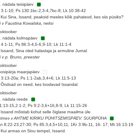
. nädala teisipäev
 3:1-10; Ps 130:1bc-2,3-4,7bc-8; Lk 10:38-42
 Kui Sina, Issand, peaksid meeles kõik pahateod, kes siis püsiks?
i v Faustina Kowalska, neitsi
 oktoober
. nädala kolmapäev
 4:1-11; Ps 86:3-4,5-6,9-10; Lk 11:1-4
 Issand, Sina oled halastaja ja armuline Jumal.
i v p. Bruno, preester
 oktoober
osipärja maarjapäev
 3:13-20a; Ps 1:1-2ab,3,4+6; Lk 11:5-13
 Õndsad on need, kes loodavad Issandal.
 oktoober
. nädala reede
 1:13-15,2:1-2; Ps 9:2-3,6+16,8-9; Lk 11:15-26
 Issand mõistab kohut selle õiglase maailma üle.
htmes v AHTME KIRIKU PÜHITSEMISPÄEV. SUURPÜHA
n 8:22-23,27-30; Ps 85:3,4,5+10,11; 1Kr 3:9b-11, 16- 17; Mt 16:13-19
 Kui armas on Sinu tempel, Issand.