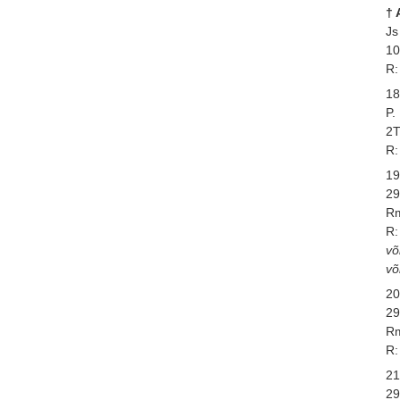
†
Js
10
R:
18
P
2T
R:
19
29
Rm
R:
võ
võ
20
29
Rm
R:
21
29