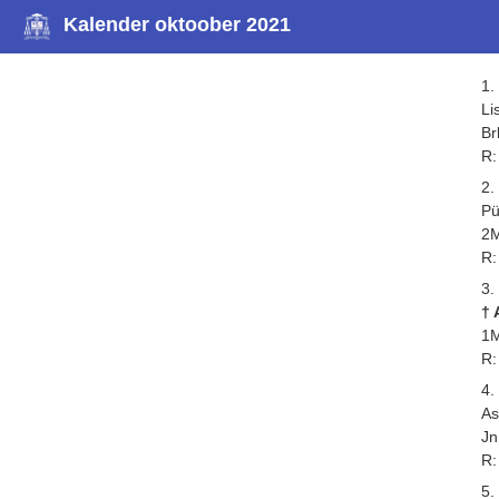
Kalender oktoober 2021
1.
Li
Br
R:
2.
Pü
2M
R:
3.
†
1M
R:
4.
As
Jn
R:
5.