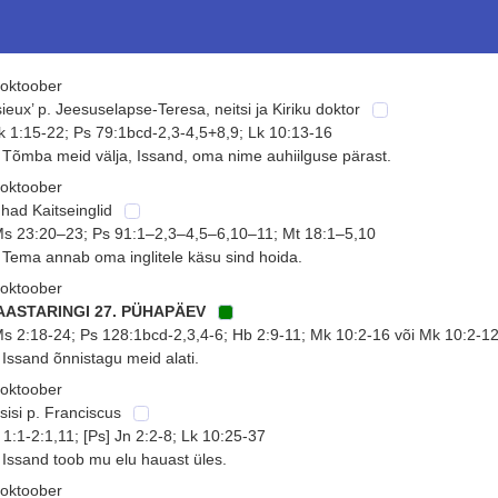
 oktoober
sieux’ p. Jeesuselapse-Teresa, neitsi ja Kiriku doktor
k 1:15-22; Ps 79:1bcd-2,3-4,5+8,9; Lk 10:13-16
 Tõmba meid välja, Issand, oma nime auhiilguse pärast.
 oktoober
had Kaitseinglid
s 23:20–23; Ps 91:1–2,3–4,5–6,10–11; Mt 18:1–5,10
 Tema annab oma inglitele käsu sind hoida.
 oktoober
 AASTARINGI 27. PÜHAPÄEV
s 2:18-24; Ps 128:1bcd-2,3,4-6; Hb 2:9-11; Mk 10:2-16 või Mk 10:2-1
 Issand õnnistagu meid alati.
 oktoober
sisi p. Franciscus
 1:1-2:1,11; [Ps] Jn 2:2-8; Lk 10:25-37
 Issand toob mu elu hauast üles.
 oktoober