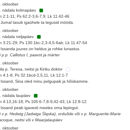
. oktoober
. nädala kolmapäev
 2:1-11; Ps 62:2-3,6-7,9; Lk 11:42-46
 Jumal tasub igaühele ta tegusid mööda.
. oktoober
. nädala neljapäev
 3:21-29; Ps 130:1bc-2,3-4,5-6ab; Lk 11:47-54
 Issanda juures on heldus ja rohke lunastus.
i p p. Callistus I, paavst ja märter
. oktoober
ila p. Teresa, neitsi ja Kiriku doktor
 4:1-8; Ps 32:1bcd-2,5,11; Lk 12:1-7
 Issand, Sina oled minu pelgupaik ja hõiskamine.
. oktoober
. nädala laupäev
 4:13,16-18; Ps 105:6-7,8-9,42-43; Lk 12:8-12
 Issand peab igavesti meeles oma lepingut.
i v p. Hedwig (Jadwiga Śląska), orduõde või v p. Marguerite-Marie
acoque, neitsi või v Maarjalaupäev
. oktoober