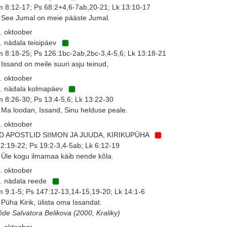
 8:12-17; Ps 68:2+4,6-7ab,20-21; Lk 13:10-17
 See Jumal on meie pääste Jumal.
. oktoober
. nädala teisipäev
 8:18-25; Ps 126:1bc-2ab,2bc-3,4-5,6; Lk 13:18-21
 Issand on meile suuri asju teinud,
. oktoober
. nädala kolmapäev
 8:26-30; Ps 13:4-5,6; Lk 13:22-30
 Ma loodan, Issand, Sinu helduse peale.
. oktoober
D APOSTLID SIIMON JA JUUDA, KIRIKUPÜHA
 2:19-22; Ps 19:2-3,4-5ab; Lk 6:12-19
 Üle kogu ilmamaa käib nende kõla.
. oktoober
. nädala reede
 9:1-5; Ps 147:12-13,14-15,19-20; Lk 14:1-6
 Püha Kirik, ülista oma Issandat.
õde Salvatora Belikova (2000, Kraliky)
. oktoober