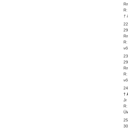
Rm
R:
† 
22
29
Rm
R:
võ
23
29
Rm
R:
võ
24
†
Jr
R:
Ül
25
30