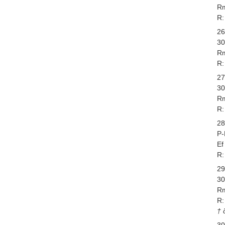
Rm
R:
26
30
Rm
R:
27
30
Rm
R:
28
P-
Ef
R:
29
30
Rm
R:
† 
30