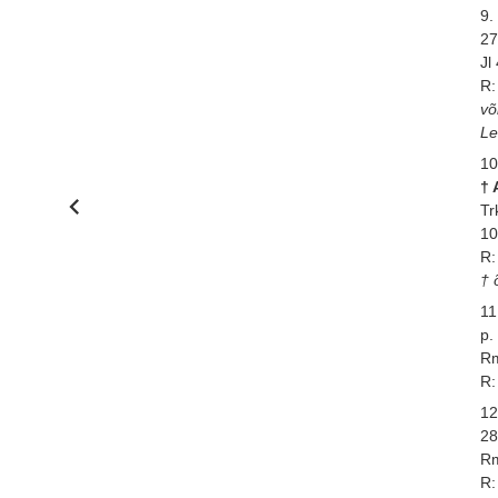
9.
27
Jl
R:
võ
Le
10
†
Tr
10
R:
† 
11
p.
Rm
R:
12
28
Rm
R: