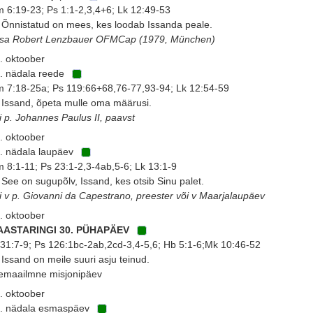
 6:19-23; Ps 1:1-2,3,4+6; Lk 12:49-53
 Õnnistatud on mees, kes loodab Issanda peale.
isa Robert Lenzbauer OFMCap (1979, München)
. oktoober
. nädala reede
 7:18-25a; Ps 119:66+68,76-77,93-94; Lk 12:54-59
 Issand, õpeta mulle oma määrusi.
i p. Johannes Paulus II, paavst
. oktoober
. nädala laupäev
 8:1-11; Ps 23:1-2,3-4ab,5-6; Lk 13:1-9
 See on sugupõlv, Issand, kes otsib Sinu palet.
i v p. Giovanni da Capestrano, preester või v Maarjalaupäev
. oktoober
 AASTARINGI 30. PÜHAPÄEV
 31:7-9; Ps 126:1bc-2ab,2cd-3,4-5,6; Hb 5:1-6;Mk 10:46-52
 Issand on meile suuri asju teinud.
emaailmne misjonipäev
. oktoober
. nädala esmaspäev