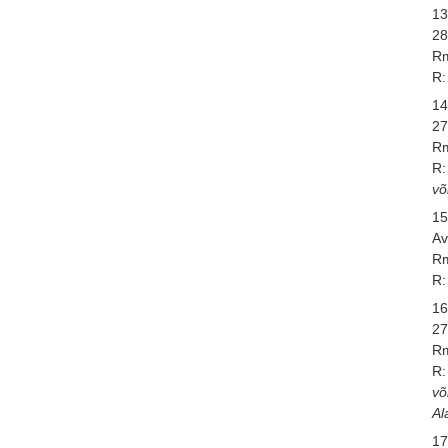
13
28
Rm
R:
14
27
Rm
R:
võ
15
Av
Rm
R:
16
27
Rm
R:
võ
Al
17