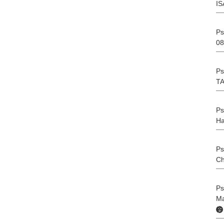
I
Ps
08
Ps
T
Ps
Ha
Ps
Ch
Ps
Ma