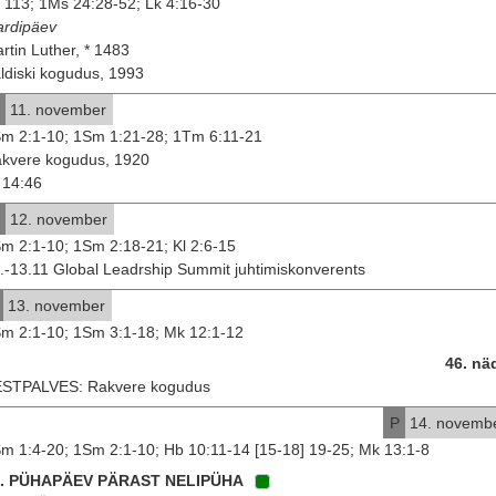
 113; 1Ms 24:28-52; Lk 4:16-30
rdipäev
rtin Luther, * 1483
ldiski kogudus, 1993
11. november
m 2:1-10; 1Sm 1:21-28; 1Tm 6:11-21
kvere kogudus, 1920
14:46
12. november
m 2:1-10; 1Sm 2:18-21; Kl 2:6-15
.-13.11 Global Leadrship Summit juhtimiskonverents
13. november
m 2:1-10; 1Sm 3:1-18; Mk 12:1-12
46. nä
STPALVES: Rakvere kogudus
P
14. novemb
m 1:4-20; 1Sm 2:1-10; Hb 10:11-14 [15-18] 19-25; Mk 13:1-8
5. PÜHAPÄEV PÄRAST NELIPÜHA