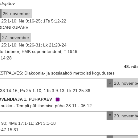
dripäev
26. november
 25:1-10; Ne 9:16-25; 1Ts 5:12-22
ODANIKUPÄEV
27. november
 25:1-10; Ne 9:26-31; Lk 21:20-24
to Liebner, EMK superintendent, † 1946
14:28
48. nä
STPALVES: Diakoonia- ja sotsiaaltöö metodisti kogudustes
P
28. novemb
 33:14-16; Ps 25:1-10; 1Ts 3:9-13; Lk 21:25-36
DVENDIAJA 1. PÜHAPÄEV
nukka - Templi pühitsemise püha 28.11 - 06.12
E
29. novemb
 90; 4Ms 17:1-11; 2Pt 3:1-18
:47 15:31