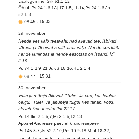
Lisalugemine: Srk 51:1-12
Õhtul: Ps 24:1-6;1Aj 17:1-5,11-14;Ps 24:1-6;Js
52:1-3
08.45
-
15.33
29. november
Nende ees käib teeavaja: nad avavad tee, läbivad
värava ja lähevad sealtkaudu välja. Nende ees käib
nende kuningas ja nende eesotsas on Issand. Mi
2:13
Ps 74:1-2,9-21;Js 63:15-16;Ha 2:1-4
08.47
-
15.31
30. november
Vaim ja mõrsja ütlevad: "Tule!" Ja see, kes kuuleb,
öelgu: "Tule!" Ja januneja tulgu! Kes tahab, võtku
eluvett ilma tasuta! Ilm 22:17
Ps 14;Ilm 2:1-5,7;Mi 2:1-5,12-13
Apostel Andrease päev ehk andresepäev
Ps 145:3-7;Js 52:7-10;Rm 10:9-18;Mt 4:18-22;
Jumal, taevane Isa, me meenutame täna apostel