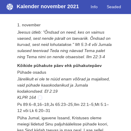
Kalender november 2021
Info
Seaded
1. november
Jeesus ütleb: "Õndsad on need, kes on vaimus
vaesed, sest nende päralt on taevariik. Õndsad on
kurvad, sest neid lohutatakse." Mt 5:3-4 või Jumala
sulased teenivad Teda ning näevad Tema palet
ning Tema nimi on nende otsaesisel. Ilm 22:3-4
Kõikide pühakute päev ehk pühakutepäev
Pühade osadus
Järelikult ei ole te nüüd enam võõrad ja majalised,
vaid pühade kaaskodanikud ja Jumala
kodakondsed. Ef 2:19
KLPR 164
Ps 89:6–8,16–18;Js 65:23–25;Ilm 22:1–5;Mt 5:1–
12 või Lk 6:20–31
Püha Jumal, igavene Issand, Kristuses oleme
meiegi liidetud Sinu paljuhäälelisse pühade koori,
kes Sind kiidab taevas ja maa peal. Lase sellel