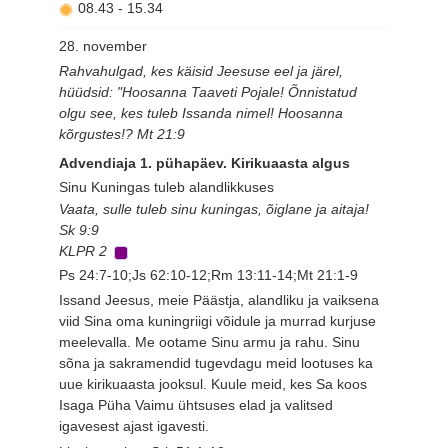
08.43
-
15.34
28. november
Rahvahulgad, kes käisid Jeesuse eel ja järel,
hüüdsid: "Hoosanna Taaveti Pojale! Õnnistatud
olgu see, kes tuleb Issanda nimel! Hoosanna
kõrgustes!? Mt 21:9
Advendiaja 1. pühapäev. Kirikuaasta algus
Sinu Kuningas tuleb alandlikkuses
Vaata, sulle tuleb sinu kuningas, õiglane ja aitaja!
Sk 9:9
KLPR 2
Ps 24:7-10;Js 62:10-12;Rm 13:11-14;Mt 21:1-9
Issand Jeesus, meie Päästja, alandliku ja vaiksena
viid Sina oma kuningriigi võidule ja murrad kurjuse
meelevalla. Me ootame Sinu armu ja rahu. Sinu
sõna ja sakramendid tugevdagu meid lootuses ka
uue kirikuaasta jooksul. Kuule meid, kes Sa koos
Isaga Püha Vaimu ühtsuses elad ja valitsed
igavesest ajast igavesti.