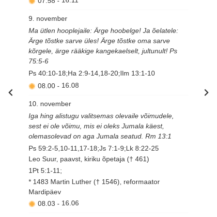
07.58
-
16.11
9. november
Ma ütlen hooplejaile: Ärge hoobelge! Ja õelatele:
Ärge tõstke sarve üles! Ärge tõstke oma sarve
kõrgele, ärge rääkige kangekaelselt, jultunult! Ps
75:5-6
Ps 40:10-18;Ha 2:9-14,18-20;Ilm 13:1-10
08.00
-
16.08
10. november
Iga hing alistugu valitsemas olevaile võimudele,
sest ei ole võimu, mis ei oleks Jumala käest,
olemasolevad on aga Jumala seatud. Rm 13:1
Ps 59:2-5,10-11,17-18;Js 7:1-9;Lk 8:22-25
Leo Suur, paavst, kiriku õpetaja († 461)
1Pt 5:1-11;
* 1483 Martin Luther († 1546), reformaator
Mardipäev
08.03
-
16.06