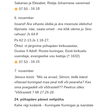
Sakarias ja Eliisabet, Ristija Johannese vanemad
07.50
-
16.18
6. november
Issand! Ära vihasta üleliia ja ära meenuta ülekohut
lõpmata: näe, vaata ometi - me kõik oleme ju Sinu
rahvas! Js 64:8
Ps 62:2-13;Js 1:18-27;
Õhtul: vt järgmine pühapäev kirikuaastas;
Gustav II Adolf, Rootsi kuningas, Eesti kirikuelu
uuendaja, evangeelse usu kaitsja († 1632)
07.53
-
16.15
7. november
Jeesus küsis: "Mis sa arvad, Siimon, kelle käest
võtavad kuningad maa peal tolli või pearaha? Kas
oma poegadelt või võõrastelt?? Peetrus ütles:
"Võõrastelt.? Mt 17:25-26
24. pühapäev pärast nelipüha
Kahe riigi kodanik - Kuningate Kuningas ja isandate