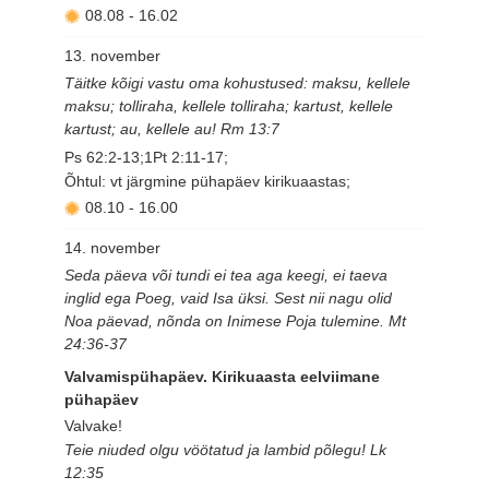
08.08
-
16.02
13. november
Täitke kõigi vastu oma kohustused: maksu, kellele
maksu; tolliraha, kellele tolliraha; kartust, kellele
kartust; au, kellele au! Rm 13:7
Ps 62:2-13;1Pt 2:11-17;
Õhtul: vt järgmine pühapäev kirikuaastas;
08.10
-
16.00
14. november
Seda päeva või tundi ei tea aga keegi, ei taeva
inglid ega Poeg, vaid Isa üksi. Sest nii nagu olid
Noa päevad, nõnda on Inimese Poja tulemine. Mt
24:36-37
Valvamispühapäev. Kirikuaasta eelviimane
pühapäev
Valvake!
Teie niuded olgu vöötatud ja lambid põlegu! Lk
12:35