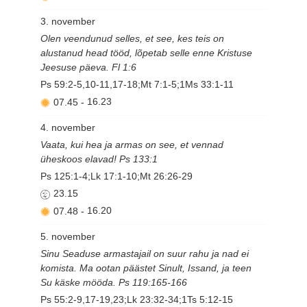
3. november
Olen veendunud selles, et see, kes teis on
alustanud head tööd, lõpetab selle enne Kristuse
Jeesuse päeva. Fl 1:6
Ps 59:2-5,10-11,17-18;Mt 7:1-5;1Ms 33:1-11
07.45
-
16.23
4. november
Vaata, kui hea ja armas on see, et vennad
üheskoos elavad! Ps 133:1
Ps 125:1-4;Lk 17:1-10;Mt 26:26-29
23.15
07.48
-
16.20
5. november
Sinu Seaduse armastajail on suur rahu ja nad ei
komista. Ma ootan päästet Sinult, Issand, ja teen
Su käske mööda. Ps 119:165-166
Ps 55:2-9,17-19,23;Lk 23:32-34;1Ts 5:12-15