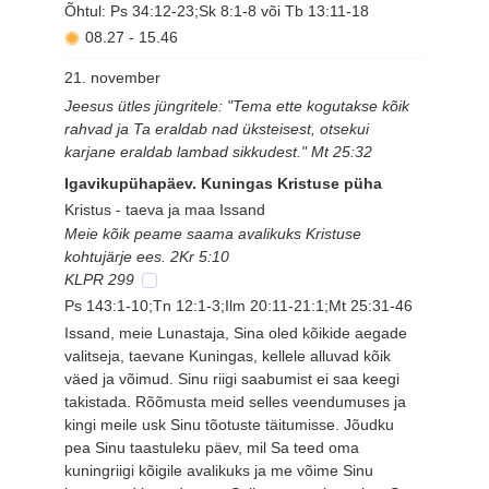
Õhtul: Ps 34:12-23;Sk 8:1-8 või Tb 13:11-18
08.27
-
15.46
21. november
Jeesus ütles jüngritele: "Tema ette kogutakse kõik
rahvad ja Ta eraldab nad üksteisest, otsekui
karjane eraldab lambad sikkudest." Mt 25:32
Igavikupühapäev. Kuningas Kristuse püha
Kristus - taeva ja maa Issand
Meie kõik peame saama avalikuks Kristuse
kohtujärje ees. 2Kr 5:10
KLPR 299
Ps 143:1-10;Tn 12:1-3;Ilm 20:11-21:1;Mt 25:31-46
Issand, meie Lunastaja, Sina oled kõikide aegade
valitseja, taevane Kuningas, kellele alluvad kõik
väed ja võimud. Sinu riigi saabumist ei saa keegi
takistada. Rõõmusta meid selles veendumuses ja
kingi meile usk Sinu tõotuste täitumisse. Jõudku
pea Sinu taastuleku päev, mil Sa teed oma
kuningriigi kõigile avalikuks ja me võime Sinu