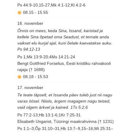
Ps 44:9-10,15-27;Mk 4:1-12;Kl 4:2-6
08.15
-
15.55
16. november
Õnnis on mees, keda Sina, Issand, karistad ja
kellele Sina õpetad oma Seadust, et temale anda
vaikset elu kurjal ajal, kuni õelale kaevatakse auku.
Ps 94:12-13
Ps 1;Mk 13:9-20;4Ms 14:21-24
Bengt Gottfried Forselius, Eesti kristliku rahvakooli
rajaja († 1688)
08.18
-
15.53
17. november
Te teate täpselt, et Issanda päev tuleb just nii nagu
varas öösel. Niisiis, ärgem magagem nagu teised,
vaid olgem ärkvel ja kained. 1Ts 5:2,6
Ps 77:2-13;Hb 13:1-6;1Kr 7:25-31
Elisabeth Ungarist, Tüüringi maakrahvinna († 1231)
Ps 1:1–3;Õp 31:10–31;Hb 13:7–9,15–16;Mt 25:31–