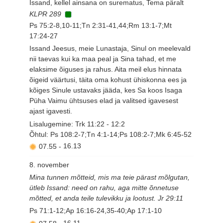
Issand, kellel ainsana on surematus, Tema päralt
KLPR 289
Ps 75:2-8,10-11;Tn 2:31-41,44;Rm 13:1-7;Mt
17:24-27
Issand Jeesus, meie Lunastaja, Sinul on meelevald
nii taevas kui ka maa peal ja Sina tahad, et me
elaksime õiguses ja rahus. Aita meil elus hinnata
õigeid väärtusi, täita oma kohust ühiskonna ees ja
kõiges Sinule ustavaks jääda, kes Sa koos Isaga
Püha Vaimu ühtsuses elad ja valitsed igavesest
ajast igavesti.
Lisalugemine: Trk 11:22 - 12:2
Õhtul: Ps 108:2-7;Tn 4:1-14;Ps 108:2-7;Mk 6:45-52
07.55
-
16.13
8. november
Mina tunnen mõtteid, mis ma teie pärast mõlgutan,
ütleb Issand: need on rahu, aga mitte õnnetuse
mõtted, et anda teile tulevikku ja lootust. Jr 29:11
Ps 71:1-12;Ap 16:16-24,35-40;Ap 17:1-10