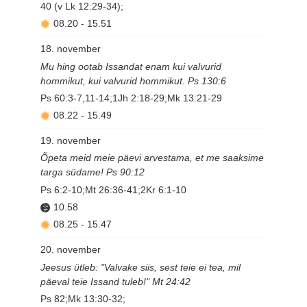
40 (v Lk 12:29-34);
08.20
-
15.51
18. november
Mu hing ootab Issandat enam kui valvurid
hommikut, kui valvurid hommikut. Ps 130:6
Ps 60:3-7,11-14;1Jh 2:18-29;Mk 13:21-29
08.22
-
15.49
19. november
Õpeta meid meie päevi arvestama, et me saaksime
targa südame! Ps 90:12
Ps 6:2-10;Mt 26:36-41;2Kr 6:1-10
10.58
08.25
-
15.47
20. november
Jeesus ütleb: "Valvake siis, sest teie ei tea, mil
päeval teie Issand tuleb!" Mt 24:42
Ps 82;Mk 13:30-32;