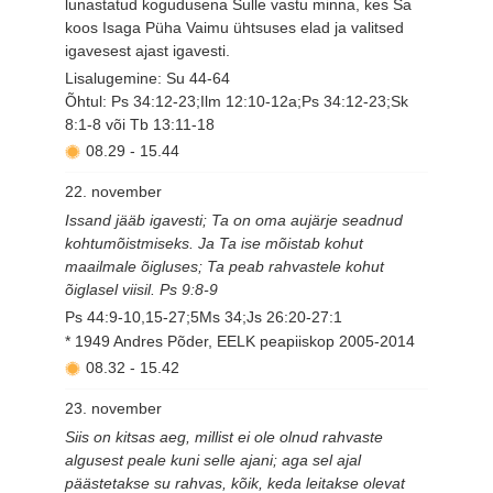
lunastatud kogudusena Sulle vastu minna, kes Sa
koos Isaga Püha Vaimu ühtsuses elad ja valitsed
igavesest ajast igavesti.
Lisalugemine: Su 44-64
Õhtul: Ps 34:12-23;Ilm 12:10-12a;Ps 34:12-23;Sk
8:1-8 või Tb 13:11-18
08.29
-
15.44
22. november
Issand jääb igavesti; Ta on oma aujärje seadnud
kohtumõistmiseks. Ja Ta ise mõistab kohut
maailmale õigluses; Ta peab rahvastele kohut
õiglasel viisil. Ps 9:8-9
Ps 44:9-10,15-27;5Ms 34;Js 26:20-27:1
* 1949 Andres Põder, EELK peapiiskop 2005-2014
08.32
-
15.42
23. november
Siis on kitsas aeg, millist ei ole olnud rahvaste
algusest peale kuni selle ajani; aga sel ajal
päästetakse su rahvas, kõik, keda leitakse olevat