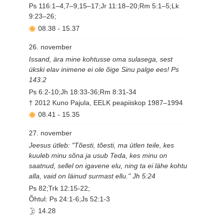
Ps 116:1–4,7–9,15–17;Jr 11:18–20;Rm 5:1–5;Lk
9:23–26;
08.38
-
15.37
26. november
Issand, ära mine kohtusse oma sulasega, sest
ükski elav inimene ei ole õige Sinu palge ees! Ps
143:2
Ps 6:2-10;Jh 18:33-36;Rm 8:31-34
† 2012 Kuno Pajula, EELK peapiiskop 1987–1994
08.41
-
15.35
27. november
Jeesus ütleb: "Tõesti, tõesti, ma ütlen teile, kes
kuuleb minu sõna ja usub Teda, kes minu on
saatnud, sellel on igavene elu, ning ta ei lähe kohtu
alla, vaid on läinud surmast ellu." Jh 5:24
Ps 82;Trk 12:15-22;
Õhtul: Ps 24:1-6;Js 52:1-3
14.28