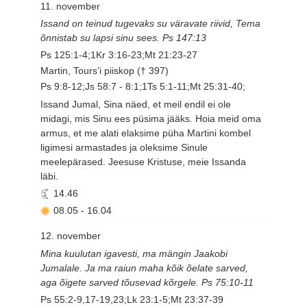
11. november
Issand on teinud tugevaks su väravate riivid, Tema
õnnistab su lapsi sinu sees. Ps 147:13
Ps 125:1-4;1Kr 3:16-23;Mt 21:23-27
Martin, Tours’i piiskop († 397)
Ps 9:8-12;Js 58:7 - 8:1;1Ts 5:1-11;Mt 25:31-40;
Issand Jumal, Sina näed, et meil endil ei ole
midagi, mis Sinu ees püsima jääks. Hoia meid oma
armus, et me alati elaksime püha Martini kombel
ligimesi armastades ja oleksime Sinule
meelepärased. Jeesuse Kristuse, meie Issanda
läbi.
14.46
08.05
-
16.04
12. november
Mina kuulutan igavesti, ma mängin Jaakobi
Jumalale. Ja ma raiun maha kõik õelate sarved,
aga õigete sarved tõusevad kõrgele. Ps 75:10-11
Ps 55:2-9,17-19,23;Lk 23:1-5;Mt 23:37-39