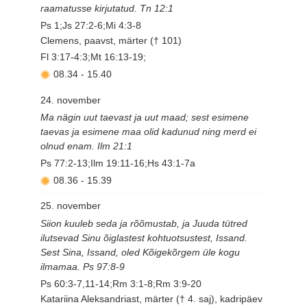
raamatusse kirjutatud. Tn 12:1
Ps 1;Js 27:2-6;Mi 4:3-8
Clemens, paavst, märter († 101)
Fl 3:17-4:3;Mt 16:13-19;
08.34
-
15.40
24. november
Ma nägin uut taevast ja uut maad; sest esimene
taevas ja esimene maa olid kadunud ning merd ei
olnud enam. Ilm 21:1
Ps 77:2-13;Ilm 19:11-16;Hs 43:1-7a
08.36
-
15.39
25. november
Siion kuuleb seda ja rõõmustab, ja Juuda tütred
ilutsevad Sinu õiglastest kohtuotsustest, Issand.
Sest Sina, Issand, oled Kõigekõrgem üle kogu
ilmamaa. Ps 97:8-9
Ps 60:3-7,11-14;Rm 3:1-8;Rm 3:9-20
Katariina Aleksandriast, märter († 4. saj), kadripäev