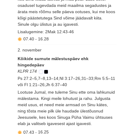
osadusel tugevdada meid maailma segadustes ja
ärata meis rõõmu selle päeva ootuses, kui me koos
kõigi päästetutega Sind võime jäädavalt kiita.
Sinule olgu ülistus ja au igavesti.
Lisalugemine: 2Mak 12:43-46
07.40
-
16.28
2. november
Kõikide surnute mälestuspäev ehk
hingedepäev
KLPR 174
Ps 27:2–5,7–8,13–14;Nl 3:17–26,31–33;Rm 5:5–11
või Fl 1:21–26;Jh 6:37–40
Lootuse Jumal, me tuleme Sinu ette oma lahkunuid
mälestama. Kingi meile lohutust ja rahu. Julgusta
meid usus, et need meie armsad on Sinu kätes,
ning tõsta meie pilk üle haudade ülestõusnud
Jeesusele, kes koos Sinuga Püha Vaimu ühtsuses
elab ja valitseb igavesest ajast igavesti.
07.43
-
16.25