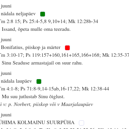
 juuni
 nädala neljapäev
m 2:8 15; Ps 25:4-5,8 9,10+14; Mk 12:28b-34
 Issand, õpeta mulle oma teeradu.
 juuni
 Bonifatius, piiskop ja märter
Tm 3:10-17; Ps 119:157+160,161+165,166+168; Mk 12:35-3
 Sinu Seaduse armastajail on suur rahu.
 juuni
 nädala laupäev
m 4:1-8; Ps 71:8-9,14-15ab,16-17,22; Mk 12:38-44
 Mu suu jutlustab Sinu õiglust.
i v: p. Norbert, piiskop või v Maarjalaupäev
 juuni
ÜHIMA KOLMAINU SUURPÜHA