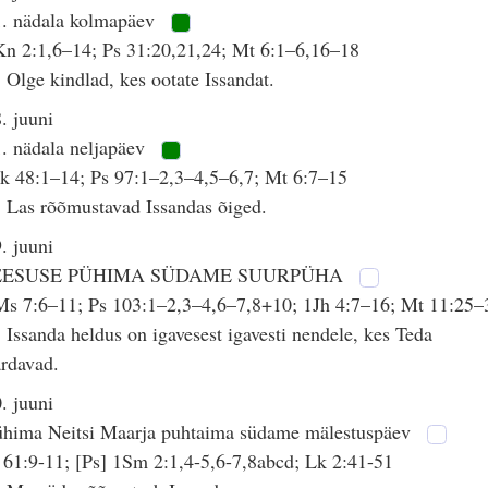
1. nädala kolmapäev
n 2:1,6–14; Ps 31:20,21,24; Mt 6:1–6,16–18
 Olge kindlad, kes ootate Issandat.
. juuni
. nädala neljapäev
k 48:1–14; Ps 97:1–2,3–4,5–6,7; Mt 6:7–15
 Las rõõmustavad Issandas õiged.
. juuni
EESUSE PÜHIMA SÜDAME SUURPÜHA
Ms 7:6–11; Ps 103:1–2,3–4,6–7,8+10; 1Jh 4:7–16; Mt 11:25–
 Issanda heldus on igavesest igavesti nendele, kes Teda
rdavad.
. juuni
ühima Neitsi Maarja puhtaima südame mälestuspäev
 61:9-11; [Ps] 1Sm 2:1,4-5,6-7,8abcd; Lk 2:41-51