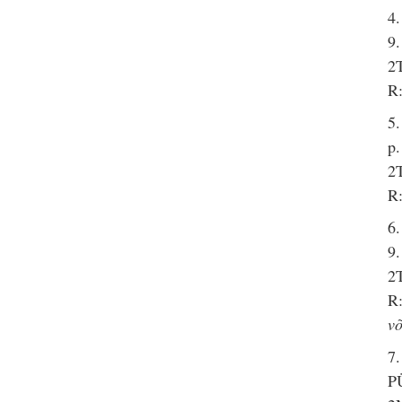
4.
9.
2T
R:
5.
p.
2
R:
6.
9.
2T
R:
võ
7.
P