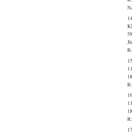
N
14
K
5
J
R:
15
1
1K
R:
16
11
1
R:
17