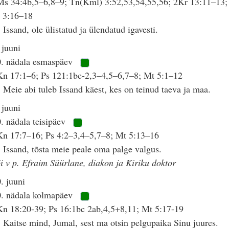
s 34:4b,5–6,8–9; Tn(Kml) 3:52,53,54,55,56; 2Kr 13:11–13;
h 3:16–18
 Issand, ole ülistatud ja ülendatud igavesti.
 juuni
0. nädala esmaspäev
n 17:1–6; Ps 121:1bc-2,3–4,5–6,7–8; Mt 5:1–12
 Meie abi tuleb Issand käest, kes on teinud taeva ja maa.
 juuni
. nädala teisipäev
Kn 17:7–16; Ps 4:2–3,4–5,7–8; Mt 5:13–16
 Issand, tõsta meie peale oma palge valgus.
i v p. Efraim Süürlane, diakon ja Kiriku doktor
. juuni
0. nädala kolmapäev
n 18:20-39; Ps 16:1bc 2ab,4,5+8,11; Mt 5:17-19
 Kaitse mind, Jumal, sest ma otsin pelgupaika Sinu juures.