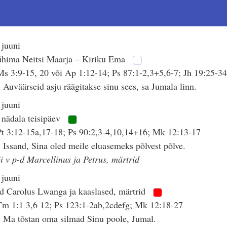
 juuni
ühima Neitsi Maarja – Kiriku Ema
s 3:9-15, 20 või Ap 1:12-14; Ps 87:1-2,3+5,6-7; Jh 19:25-3
 Auväärseid asju räägitakse sinu sees, sa Jumala linn.
 juuni
 nädala teisipäev
t 3:12-15a,17-18; Ps 90:2,3-4,10,14+16; Mk 12:13-17
 Issand, Sina oled meile eluasemeks põlvest põlve.
i v p-d Marcellinus ja Petrus, märtrid
 juuni
d Carolus Lwanga ja kaaslased, märtrid
m 1:1 3,6 12; Ps 123:1-2ab,2cdefg; Mk 12:18-27
 Ma tõstan oma silmad Sinu poole, Jumal.