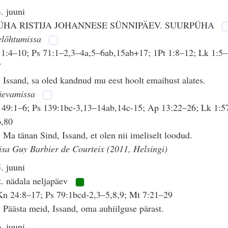
. juuni
ÜHA RISTIJA JOHANNESE SÜNNIPÄEV. SUURPÜHA
elõhtumissa
 1:4–10; Ps 71:1–2,3–4a,5–6ab,15ab+17; 1Pt 1:8–12; Lk 1:5–
7
 Issand, sa oled kandnud mu eest hoolt emaihust alates.
äevamissa
 49:1–6; Ps 139:1bc-3,13–14ab,14c-15; Ap 13:22–26; Lk 1:5
6,80
 Ma tänan Sind, Issand, et olen nii imeliselt loodud.
isa Guy Barbier de Courteix (2011, Helsingi)
. juuni
. nädala neljapäev
n 24:8–17; Ps 79:1bcd-2,3–5,8,9; Mt 7:21–29
 Päästa meid, Issand, oma auhiilguse pärast.
. juuni