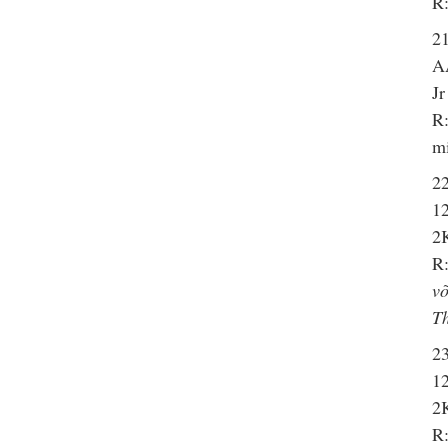
R:
21
A
Jr
R:
m
22
1
2K
R:
võ
T
23
12
2K
R: