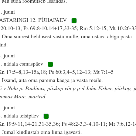
 Mu süda rõõmutseb Issandas.
. juuni
ASTARINGI 12. PÜHAPÄEV
 20:10-13; Ps 69:8-10,14+17,33-35; Rm 5:12-15; Mt 10:26-3
 Oma suurest heldusest vasta mulle, oma ustava abiga pasta
ind.
. juuni
2. nädala esmaspäev
n 17:5–8,13–15a,18; Ps 60:3,4–5,12–13; Mt 7:1–5
 Issand, aita oma parema käega ja vasta meile.
i v Nola p. Paulinus, piiskop või p p-d John Fisher, piiskop, j
homas More, märtrid
. juuni
. nädala teisipäev
n 19:9-11,14-21,31-35,36; Ps 48:2-3,3-4,10-11; Mt 7:6,12-1
 Jumal kindlustab oma linna igavesti.