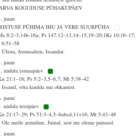
ARVA KOGUDUSE PÜHAKUPÄEV
. juuni
RISTUSE PÜHIMA IHU JA VERE SUURPÜHA
Ms 8:2–3,14b-16a; Ps 147:12–13,14–15,19–20;1Kr 10:16–17;
h 6:51–58
 Ülista, Jeruusalem, Issandat.
. juuni
1. nädala esmaspäev
n 21:1–16; Ps 5:2–3,5–6,7; Mt 5:38–42
 Issand, võta kuulda mu ohkamist.
. juuni
. nädala teisipäev
Kn 21:17–29; Ps 51:3–4,5–6abcd,11+16; Mt 5:43–48
 Ole meile armuline, Jumal, sest me oleme patused.
. juuni