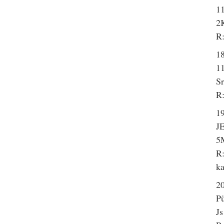
1
2K
R:
18
11
Sr
R:
19
J
5
R:
ka
20
P
Js