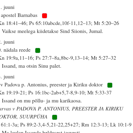
. juuni
 apostel Barnabas
Kn 18:41–46; Ps 65:10abcde,10f-11,12–13; Mt 5:20–26
 Vaikse meelega kiidetakse Sind Siionis, Jumal.
. juuni
. nädala reede
Kn 19:9a,11–16; Ps 27:7–8a,8bc-9,13–14; Mt 5:27–32
 Issand, ma otsin Sinu palet.
. juuni
v Padova p. Antonius, preester ja Kiriku doktor
n 19:19-21; Ps 16:1bc-2ab+5,7-8,9-10; Mt 5:33-37
 Issand on mu põllu- ja mu karikaosa.
arvas v PADOVA P. ANTONIUS, PREESTER JA KIRIKU
OKTOR, SUURPÜHA
 61:1-3a; Ps 89:2-3,4-5,21-22,25+27; Rm 12:3-13; Lk 10:1-9
 Ma laulan Issanda heldusest igavesti.