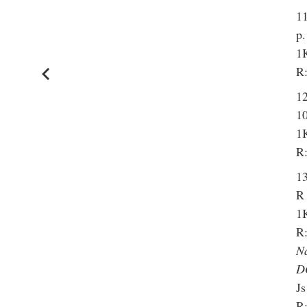
11
p.
1
R:
12
10
1
R:
13
R 
1K
R:
N
D
Js
R: