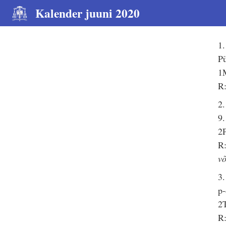
Kalender juuni 2020
1.
P
1M
R:
2.
9.
2P
R:
võ
3.
p-
2T
R: