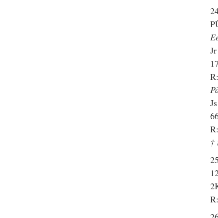
24
P
E
Jr
1
R:
P
Js
6
R:
† 
25
12
2K
R:
26