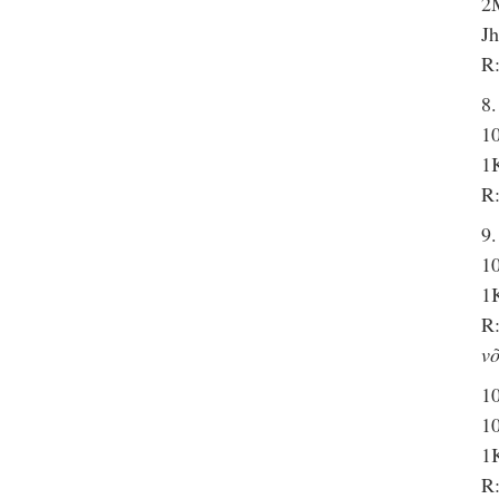
2M
J
R:
8.
1
1K
R:
9.
10
1
R:
võ
10
1
1K
R: