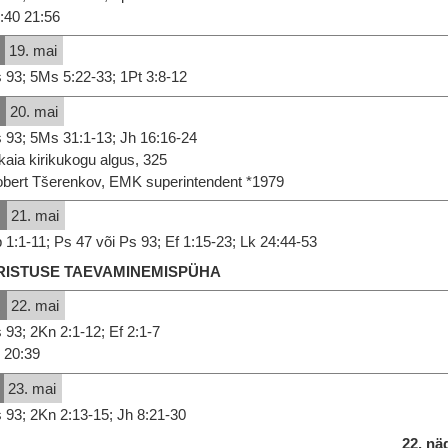
:40 21:56
19. mai
 93; 5Ms 5:22-33; 1Pt 3:8-12
K
20. mai
 93; 5Ms 31:1-13; Jh 16:16-24
kaia kirikukogu algus, 325
bert Tšerenkov, EMK superintendent *1979
N
21. mai
 1:1-11; Ps 47 või Ps 93; Ef 1:15-23; Lk 24:44-53
RISTUSE TAEVAMINEMISPÜHA
R
22. mai
 93; 2Kn 2:1-12; Ef 2:1-7
20:39
23. mai
 93; 2Kn 2:13-15; Jh 8:21-30
22. nä