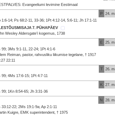
STPALVES: Evangeeliumi levimine Eestimaal
P
24. m
 1:6-14; Ps 68:2-11, 33-36; 1Pt 4:12-14, 5:6-11; Jh 17:1-11
LESTÕUSMISAJA 7. PÜHAPÄEV
hn Wesley Aldersgate’i kogemus, 1738
E
25. m
 99; 3Ms 9:1-11, 22-24; 1Pt 4:1-6
llem Reiman, pastor, rahvusliku liikumise tegelane, † 1917
:27 22:11
T
26. m
 99; 4Ms 17:6-15; 1Pt 4:7-11
K
27. m
 99; 1Kn 8:54-65; Jh 3:31-36
N
28. m
 33:12-22; 2Ms 19:1-9a; Ap 2:1-11
rtin Kuigre, EMK superintendent, † 1975