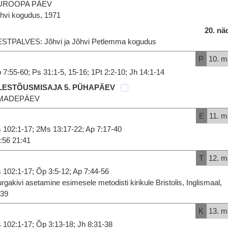
UROOPA PÄEV
hvi kogudus, 1971
20. nä
STPALVES: Jõhvi ja Jõhvi Petlemma kogudus
P
10. m
 7:55-60; Ps 31:1-5, 15-16; 1Pt 2:2-10; Jh 14:1-14
LESTÕUSMISAJA 5. PÜHAPÄEV
MADEPÄEV
E
11. m
 102:1-17; 2Ms 13:17-22; Ap 7:17-40
:56 21:41
T
12. m
 102:1-17; Õp 3:5-12; Ap 7:44-56
rgakivi asetamine esimesele metodisti kirikule Bristolis, Inglismaal,
739
K
13. m
 102:1-17; Õp 3:13-18; Jh 8:31-38