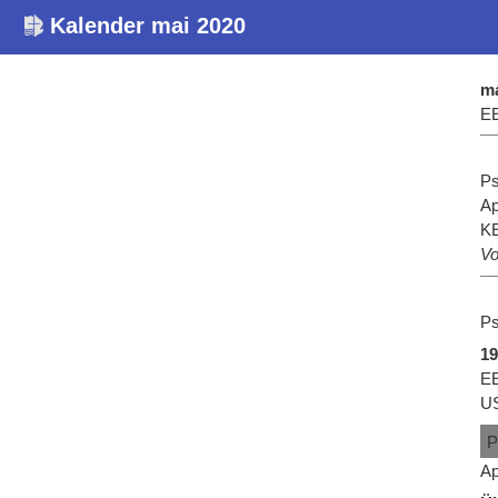
Kalender mai 2020
ma
EE
Ps
Ap
K
Vo
Ps
19
EE
U
Ap