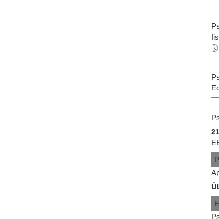
Ps
Ii
Ps
Ed
Ps
21
EE
Ap
Ü
Ps