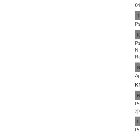
04
T
Ps
Ps
Ni
Ro
Ap
K
Ps
L
Ps