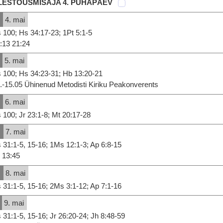
LESTÕUSMISAJA 4. PÜHAPÄEV
E
4. mai
 100; Hs 34:17-23; 1Pt 5:1-5
:13 21:24
5. mai
 100; Hs 34:23-31; Hb 13:20-21
.-15.05 Ühinenud Metodisti Kiriku Peakonverents
K
6. mai
 100; Jr 23:1-8; Mt 20:17-28
N
7. mai
 31:1-5, 15-16; 1Ms 12:1-3; Ap 6:8-15
13:45
R
8. mai
 31:1-5, 15-16; 2Ms 3:1-12; Ap 7:1-16
9. mai
 31:1-5, 15-16; Jr 26:20-24; Jh 8:48-59