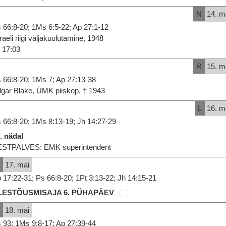
N
14. m
 66:8-20; 1Ms 6:5-22; Ap 27:1-12
sraeli riigi väljakuulutamine, 1948
17:03
R
15. m
 66:8-20; 1Ms 7; Ap 27:13-38
gar Blake, ÜMK piiskop, † 1943
L
16. m
 66:8-20; 1Ms 8:13-19; Jh 14:27-29
. nädal
STPALVES: EMK superintendent
P
17. mai
 17:22-31; Ps 66:8-20; 1Pt 3:13-22; Jh 14:15-21
LESTÕUSMISAJA 6. PÜHAPÄEV
E
18. mai
 93; 1Ms 9:8-17; Ap 27:39-44