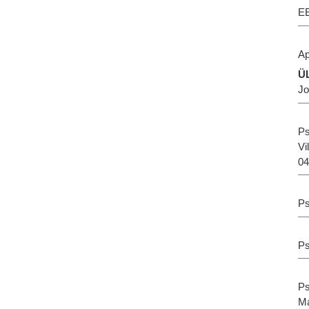
EE
Ap
Ü
Jo
Ps
Vi
04
Ps
Ps
Ps
Ma