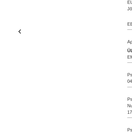
E
Jõ
EE
Ap
Ü
E
Ps
04
Ps
Nu
1
Ps