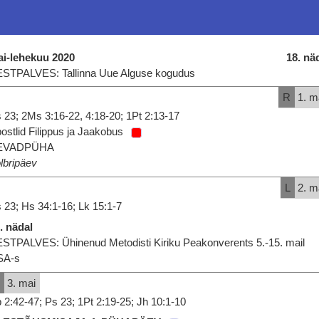
i-lehekuu 2020
18. nä
STPALVES: Tallinna Uue Alguse kogudus
R
1. m
 23; 2Ms 3:16-22, 4:18-20; 1Pt 2:13-17
ostlid Filippus ja Jaakobus
EVADPÜHA
lbripäev
L
2. m
 23; Hs 34:1-16; Lk 15:1-7
. nädal
STPALVES: Ühinenud Metodisti Kiriku Peakonverents 5.-15. mail
SA-s
P
3. mai
 2:42-47; Ps 23; 1Pt 2:19-25; Jh 10:1-10