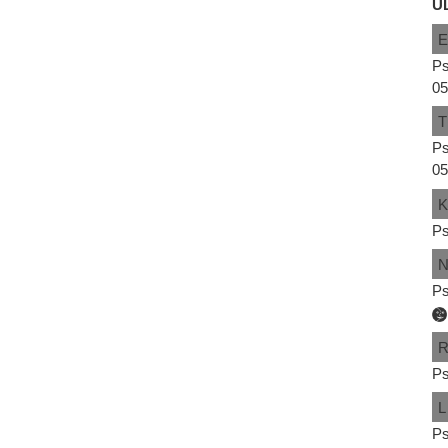
Ü
Ps
05
T
Ps
05
Ps
Ps
Ps
L
Ps