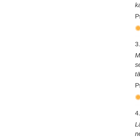
k
P
3.
M
s
t
P
4.
L
n