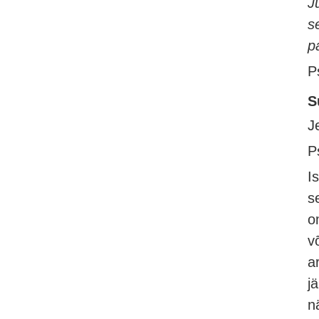
J
s
p
P
S
J
P
I
s
o
v
a
j
n