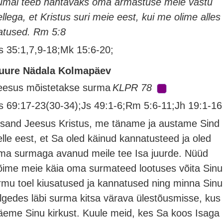
umal teeb nähtavaks oma armastuse meie vastu
ellega, et Kristus suri meie eest, kui me olime alles
atused. Rm 5:8
s 35:1,7,9-18;Mk 15:6-20;
uure Nädala Kolmapäev
eesus mõistetakse surma
KLPR 78
s 69:17-23(30-34);Js 49:1-6;Rm 5:6-11;Jh 19:1-16
ssand Jeesus Kristus, me täname ja austame Sind
elle eest, et Sa oled käinud kannatusteed ja oled
ma surmaga avanud meile tee Isa juurde. Nüüd
õime meie käia oma surmateed lootuses võita Sinu
rmu toel kiusatused ja kannatused ning minna Sinu
älgedes läbi surma kitsa värava ülestõusmisse, kus
äeme Sinu kirkust. Kuule meid, kes Sa koos Isaga