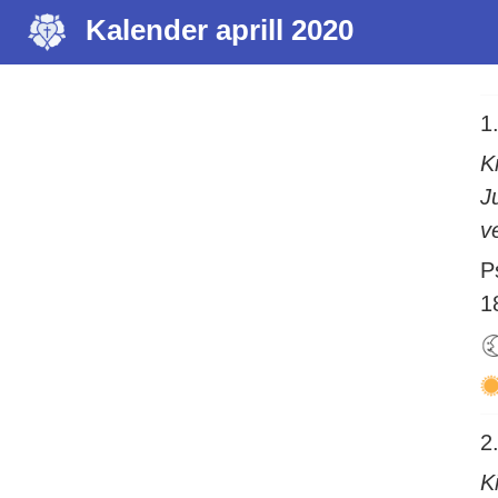
Kalender aprill 2020
1.
K
J
v
P
1
2.
K