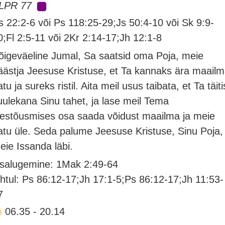
LPR 77
s 22:2-6 või Ps 118:25-29;Js 50:4-10 või Sk 9:9-
0;Fl 2:5-11 või 2Kr 2:14-17;Jh 12:1-8
õigeväeline Jumal, Sa saatsid oma Poja, meie
äästja Jeesuse Kristuse, et Ta kannaks ära maail
atu ja sureks ristil. Aita meil usus taibata, et Ta täiti
uulekana Sinu tahet, ja lase meil Tema
lestõusmises osa saada võidust maailma ja meie
atu üle. Seda palume Jeesuse Kristuse, Sinu Poja,
eie Issanda läbi.
isalugemine: 1Mak 2:49-64
htul: Ps 86:12-17;Jh 17:1-5;Ps 86:12-17;Jh 11:53-
7
06.35
-
20.14