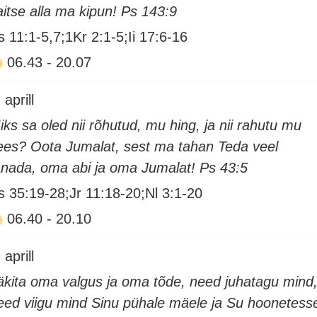
aitse alla ma kipun! Ps 143:9
s 11:1-5,7;1Kr 2:1-5;Ii 17:6-16
06.43
-
20.07
 aprill
iks sa oled nii rõhutud, mu hing, ja nii rahutu mu
ees? Oota Jumalat, sest ma tahan Teda veel
änada, oma abi ja oma Jumalat! Ps 43:5
s 35:19-28;Jr 11:18-20;Nl 3:1-20
06.40
-
20.10
 aprill
äkita oma valgus ja oma tõde, need juhatagu mind
eed viigu mind Sinu pühale mäele ja Su hoonetess