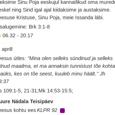
leksime Sinu Poja eeskujul kannatlikud oma mured
eskel ning Sind igal ajal kiidaksime ja austaksime.
eesuse Kristuse, Sinu Poja, meie Issanda läbi.
isalugemine: Brk 3:1-8
06.32
-
20.17
 aprill
eesus ütles: "Mina olen selleks sündinud ja selleks
ulnud maailma, et ma annaksin tunnistust tõe kohta
gaüks, kes on tõe seest, kuuleb minu häält." Jh
8:37
s 109:1-5, 21-31;Mk 14:53-15:5;
uure Nädala Teisipäev
eesus kohtu ees
KLPR 92