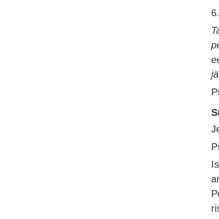
6.
T
p
e
j
P
S
J
P
I
a
P
r