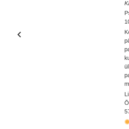
K
P
1
K
p
p
k
ü
p
m
L
Õ
5