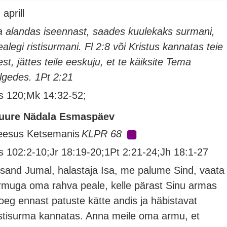
 aprill
a alandas iseennast, saades kuulekaks surmani,
ealegi ristisurmani. Fl 2:8 või Kristus kannatas teie
est, jättes teile eeskuju, et te käiksite Tema
älgedes. 1Pt 2:21
s 120;Mk 14:32-52;
uure Nädala Esmaspäev
eesus Ketsemanis
KLPR 68
s 102:2-10;Jr 18:19-20;1Pt 2:21-24;Jh 18:1-27
ssand Jumal, halastaja Isa, me palume Sind, vaata
rmuga oma rahva peale, kelle pärast Sinu armas
oeg ennast patuste kätte andis ja häbistavat
istisurma kannatas. Anna meile oma armu, et