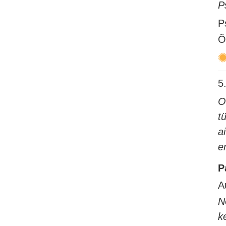
P
P
Õ
5.
O
t
a
e
P
A
N
k