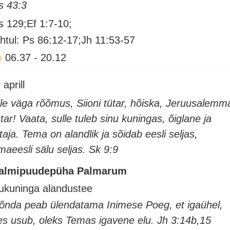
s 43:3
s 129;Ef 1:7-10;
htul: Ps 86:12-17;Jh 11:53-57
06.37
-
20.12
 aprill
le väga rõõmus, Siioni tütar, hõiska, Jeruusalemm
ütar! Vaata, sulle tuleb sinu kuningas, õiglane ja
itaja. Tema on alandlik ja sõidab eesli seljas,
maeesli sälu seljas. Sk 9:9
almipuudepüha Palmarum
ukuninga alandustee
õnda peab ülendatama Inimese Poeg, et igaühel,
es usub, oleks Temas igavene elu. Jh 3:14b,15