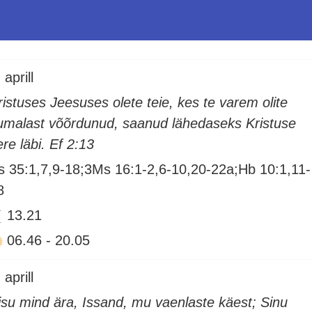
 aprill
ristuses Jeesuses olete teie, kes te varem olite
umalast võõrdunud, saanud lähedaseks Kristuse
ere läbi. Ef 2:13
s 35:1,7,9-18;3Ms 16:1-2,6-10,20-22a;Hb 10:1,11-
8
13.21
06.46
-
20.05
 aprill
isu mind ära, Issand, mu vaenlaste käest; Sinu