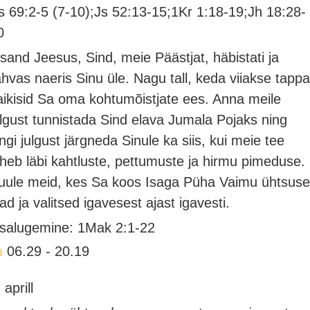
s 69:2-5 (7-10);Js 52:13-15;1Kr 1:18-19;Jh 18:28-
0
ssand Jeesus, Sind, meie Päästjat, häbistati ja
ahvas naeris Sinu üle. Nagu tall, keda viiakse tappa
aikisid Sa oma kohtumõistjate ees. Anna meile
ulgust tunnistada Sind elava Jumala Pojaks ning
ingi julgust järgneda Sinule ka siis, kui meie tee
äheb läbi kahtluste, pettumuste ja hirmu pimeduse.
uule meid, kes Sa koos Isaga Püha Vaimu ühtsus
lad ja valitsed igavesest ajast igavesti.
isalugemine: 1Mak 2:1-22
06.29
-
20.19
 aprill