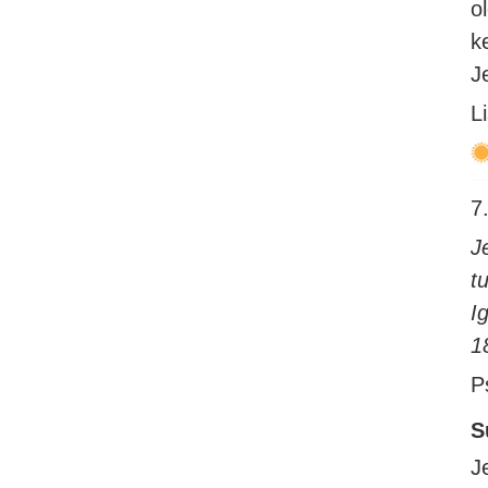
o
k
J
L
7.
J
t
I
1
P
S
J