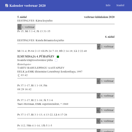
Kalender veebruar 2020
Info
Seaded
5. nädal
veebruar-küünlakuu 2020
EESTPALVES: Kärsa kogudus
L
1. veebruar
Ps 15; Mi 3:1-4; Jh 13:31-35
6. nädal
EESTPALVES: Kunda Betaania kogudus
P
2. veebruar
Ml 31-4; Ps 84:2-13 või Ps 24:7-10; Hb 2:14-18; Lk 2:22-40
ILMUMISAJA 4. PÜHAPÄEV
Issanda templissetoomise püha
Küünlapäev
TARTU RAHULEPINGU AASTAPÄEV
EELK ja EMK ühinemine Leuenbergi konkordiaga, 1997
03:42
E
3. veebruar
Ps 37:1-17; Rt 1:1-18; Fm
08:29 16:42
T
4. veebruar
Ps 37:1-17; Rt 2:1-16; Jk 5:1-6
Taavi Hollman, EMK superintendent, * 1969
K
5. veebruar
Ps 37:1-17; Rt 3:1-13; 4:13-22; Lk 6:17-26
N
6. veebruar
Ps 112; 5Ms 4:1-14; 1Jh 5:1-5
R
7. veebruar