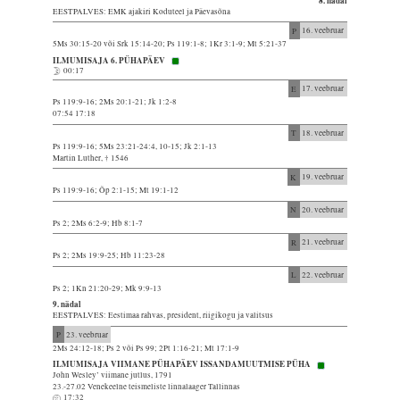
8. nädal
EESTPALVES: EMK ajakiri Koduteel ja Päevasõna
P
16. veebruar
5Ms 30:15-20 või Srk 15:14-20; Ps 119:1-8; 1Kr 3:1-9; Mt 5:21-37
ILMUMISAJA 6. PÜHAPÄEV
00:17
E
17. veebruar
Ps 119:9-16; 2Ms 20:1-21; Jk 1:2-8
07:54 17:18
T
18. veebruar
Ps 119:9-16; 5Ms 23:21-24:4, 10-15; Jk 2:1-13
Martin Luther, † 1546
K
19. veebruar
Ps 119:9-16; Õp 2:1-15; Mt 19:1-12
N
20. veebruar
Ps 2; 2Ms 6:2-9; Hb 8:1-7
R
21. veebruar
Ps 2; 2Ms 19:9-25; Hb 11:23-28
L
22. veebruar
Ps 2; 1Kn 21:20-29; Mk 9:9-13
9. nädal
EESTPALVES: Eestimaa rahvas, president, riigikogu ja valitsus
P
23. veebruar
2Ms 24:12-18; Ps 2 või Ps 99; 2Pt 1:16-21; Mt 17:1-9
ILMUMISAJA VIIMANE PÜHAPÄEV ISSANDAMUUTMISE PÜHA
John Wesley’ viimane jutlus, 1791
23.-27.02 Venekeelne teismeliste linnalaager Tallinnas
17:32