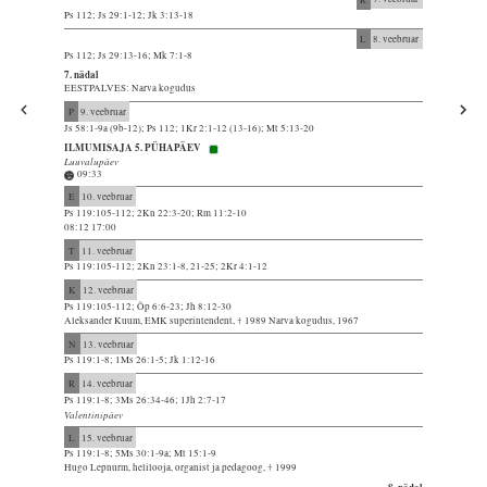
Ps 112; Js 29:1-12; Jk 3:13-18
L
8. veebruar
Ps 112; Js 29:13-16; Mk 7:1-8
7. nädal
EESTPALVES: Narva kogudus
P
9. veebruar
Js 58:1-9a (9b-12); Ps 112; 1Kr 2:1-12 (13-16); Mt 5:13-20
ILMUMISAJA 5. PÜHAPÄEV
Luuvalupäev
09:33
E
10. veebruar
Ps 119:105-112; 2Kn 22:3-20; Rm 11:2-10
08:12 17:00
T
11. veebruar
Ps 119:105-112; 2Kn 23:1-8, 21-25; 2Kr 4:1-12
K
12. veebruar
Ps 119:105-112; Õp 6:6-23; Jh 8:12-30
Aleksander Kuum, EMK superintendent, † 1989 Narva kogudus, 1967
N
13. veebruar
Ps 119:1-8; 1Ms 26:1-5; Jk 1:12-16
R
14. veebruar
Ps 119:1-8; 3Ms 26:34-46; 1Jh 2:7-17
Valentinipäev
L
15. veebruar
Ps 119:1-8; 5Ms 30:1-9a; Mt 15:1-9
Hugo Lepnurm, helilooja, organist ja pedagoog, † 1999